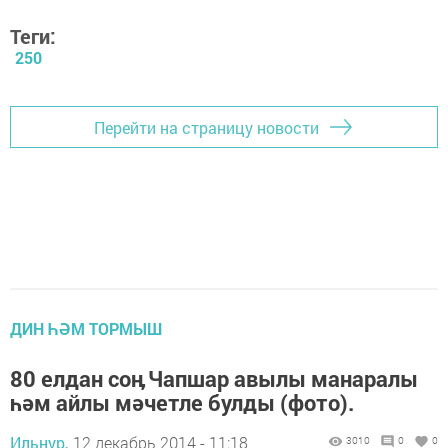
Теги:
250
Перейти на страницу новости
ДИН ҺӘМ ТОРМЫШ
80 елдан соӊ Чапшар авылы манаралы
һәм айлы мәчетле булды (фото).
Ильнур,
12 декабрь 2014 - 11:18
3010
0
0