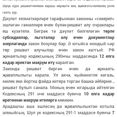
Шуңа күрә ришвәтчелеккә каршы көрәштә киң җәмәгатьчелекнең роле
гаять зур.
Дәүләт хезмәткәрләре тарафыннан законны «сикереп»
эшләгән гамәлләре өчен бүләк-ришвәт алу очраклары
еш күзәтелә. Бигрәк тә дәүләт билгеләгән
төрле
субсидияләр, льготалар алу өчен документлар
әзерләгәндә
закон бозулар бар. Ә югыйсә мондый һәр
төр ришвәт алучылар өчен закон катгый: РФ
җинаятьләр кодексының 290нчы маддәсендә
12 елга
кадәр иректән мәхрүм итү
каралган.
Законда ришвәт биргән өчен дә җинаять
җаваплылыгы карала. Ул акча, кыйммәтле кәгазь,
милек яки йортка файда китерә торган башка әйберме..,
ришвәт булып санала. Моның өчен югарыда әйтелгән
Кодексның 291 нче маддәсе буенча
10 елга кадәр
ирегеннән мәхрүм ителергә
мөмкин.
Арадашчы аша эшләсәң дә җаваплылыктан котыла
алмыйсың. Шул ук кодексның 291-1 маддәсе буенча
7