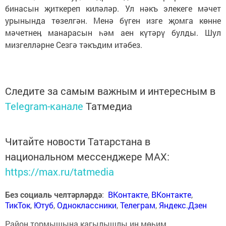
бинасын җиткереп киләләр. Ул нәкъ элекеге мәчет
урынында төзелгән. Менә бүген изге җомга көнне
мәчетнеӊ манарасын һәм аен күтәрү булды. Шул
мизгелләрне Сезгә тәкъдим итәбез.
Следите за самым важным и интересным в
Telegram-канале
Татмедиа
Читайте новости Татарстана в
национальном мессенджере MАХ:
https://max.ru/tatmedia
Без социаль челтәрләрдә
:
ВКонтакте
,
ВКонтакте
,
ТикТок
,
Ютуб
,
Одноклассники
,
Телеграм
,
Яндекс.Дзен
Район тормышына кагылышлы иң мөһим