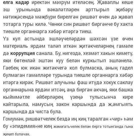
елга кадәр
иректән мәхрүм ителәсең. Җаваплы кеше
эш урынында вәкаләтләрен арттырып җибәрү
нәтиҗәсендә мәҗбүри бирелгән ришвәт өчен дә җавап
тотарга туры килә. Чөнки син ришвәт биргәнче бу хакта
тиешле органнарга хәбәр итәргә тиеш.
Үз кул астында эшләүчеләрдән шәхсән үзе өчен
материаль ярдәм таләп иткән җитәкчеләрнең гамәле
дә
коррупция
санала. Бу, нигездә, хезмәт хакын киметү,
яки бөтенләй эштән куу белән куркытып эшләнелә.
Гаебең юк икән житәкчегә кол булмаска, аның гадел
булмаган гамәлләре турында тиешле органнарга хәбәр
итәргә кирәк. Ришвәт алучыны фаш итүдә хокук саклау
органнарына ярдәм итсәң, аңа биргән акчаң, яки башка
кыйммәтле әйберләрең үзеңә тулысынча кире
кайтарыла, намусың закон каршында да ж,әмгыять
каршында да чиста була.
Гомумән, ришвәтчелек бездә иң киң таралган «чир» һәм
бу «эпидемия»не киң
жәмәгатьчелек белән бергә тотынганда гына
җиңеп булачак.