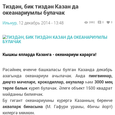
Тиздән, бик тиздән Казан да
океанариумлы булачак
Ильнур,
12 декабрь 2014 - 13:48
2882
0
0
Кышкы ялларда Казанга - океанариум карарга!
Рәсәйнең өченче башкаласы булган Казанда декабрь
азагында океанариум ачылачак. Анда
пингвиннар,
диңгез мәчеләре, крокодиллар, акулалар
һәм
3000 мең
төрле балык
күреп булачак. Әлеге объект 1500 квадрат
мәйданны билиячәк.
Бу гигант океанариумны күрергә Казанның беренче
аквапарк бинасына
(М. Гафури урамы, 46нчы йорт)
килергә мөмкин.