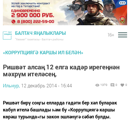
БАЛТАЧ ЯҢАЛЫКЛАРЫ
16+
"Хезмәт" газетасы - Балтач районы
«КОРРУПЦИЯГӘ КАРШЫ ИЛ БЕЛӘН»
Ришвәт алсаң 12 елга кадәр ирегеңнән
мәхрүм ителәсең.
Ильнур,
12 декабрь 2014 - 16:44
1370
0
0
Ришвәт бирү соңгы елларда гадәти бер хәл буларак
кабул ителә башлады һәм бу «Коррупциягә каршы
көрәш турында»гы закон эшләнүгә сәбәп булды.