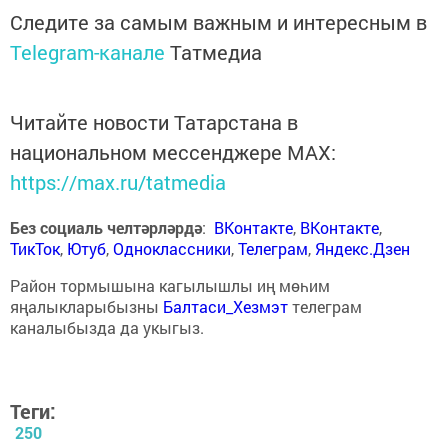
Следите за самым важным и интересным в
Telegram-канале
Татмедиа
Читайте новости Татарстана в
национальном мессенджере MАХ:
https://max.ru/tatmedia
Без социаль челтәрләрдә
:
ВКонтакте
,
ВКонтакте
,
ТикТок
,
Ютуб
,
Одноклассники
,
Телеграм
,
Яндекс.Дзен
Район тормышына кагылышлы иң мөһим
яңалыкларыбызны
Балтаси_Хезмэт
телеграм
каналыбызда да укыгыз.
Теги:
250