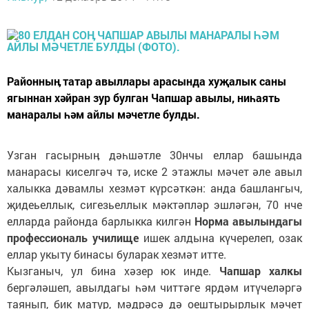
Районныӊ татар авыллары арасында хуҗалык саны
ягыннан хәйран зур булган Чапшар авылы, ниһаять
манаралы һәм айлы мәчетле булды.
Узган гасырныӊ дәһшәтле 30нчы еллар башында
манарасы киселгәч тә, иске 2 этажлы мәчет әле авыл
халыкка дәвамлы хезмәт күрсәткән: анда башлангыч,
җидеьеллык, сигезьеллык мәктәпләр эшләгән, 70 нче
елларда районда барлыкка килгән
Норма авылындагы
профессиональ училище
ишек алдына күчерелеп, озак
еллар укыту бинасы буларак хезмәт итте.
Кызганыч, ул бина хәзер юк инде.
Чапшар халкы
бергәләшеп, авылдагы һәм читтәге ярдәм итүчеләргә
таянып, бик матур, мәдрәсә дә оештырырлык мәчет