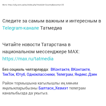
Фото: http://ufg.com.ua/wu/index.php?module=Country&country=25
Следите за самым важным и интересным в
Telegram-канале
Татмедиа
Читайте новости Татарстана в
национальном мессенджере MАХ:
https://max.ru/tatmedia
Без социаль челтәрләрдә
:
ВКонтакте
,
ВКонтакте
,
ТикТок
,
Ютуб
,
Одноклассники
,
Телеграм
,
Яндекс.Дзен
Район тормышына кагылышлы иң мөһим
яңалыкларыбызны
Балтаси_Хезмэт
телеграм
каналыбызда да укыгыз.