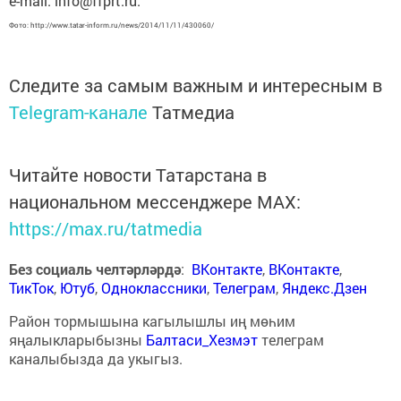
e-mail: info@ffprt.ru.
Фото: http://www.tatar-inform.ru/news/2014/11/11/430060/
Следите за самым важным и интересным в
Telegram-канале
Татмедиа
Читайте новости Татарстана в
национальном мессенджере MАХ:
https://max.ru/tatmedia
Без социаль челтәрләрдә
:
ВКонтакте
,
ВКонтакте
,
ТикТок
,
Ютуб
,
Одноклассники
,
Телеграм
,
Яндекс.Дзен
Район тормышына кагылышлы иң мөһим
яңалыкларыбызны
Балтаси_Хезмэт
телеграм
каналыбызда да укыгыз.