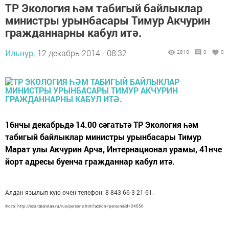
ТР Экология һәм табигый байлыклар
министры урынбасары Тимур Акчурин
гражданнарны кабул итә.
Ильнур,
12 декабрь 2014 - 08:32
2810
0
0
16нчы декабрьдә 14.00 сәгатьтә ТР Экология һәм
табигый байлыклар министры урынбасары Тимур
Марат улы Акчурин Арча, Интернационал урамы, 41нче
йорт адресы буенча гражданнар кабул итә.
Алдан язылып кую өчен телефон: 8-843-66-3-21-61.
Фото: http://eco.tatarstan.ru/rus/persons.htm?action=person&id=24556