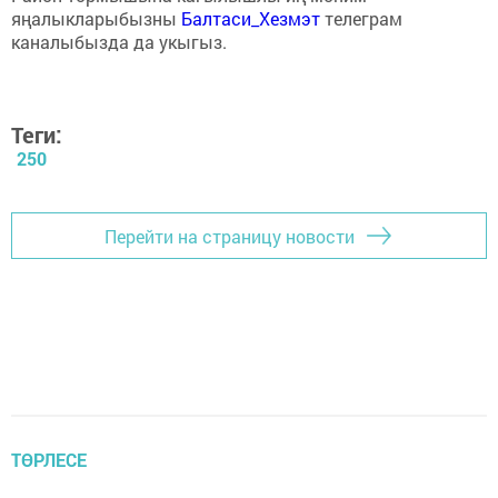
яңалыкларыбызны
Балтаси_Хезмэт
телеграм
каналыбызда да укыгыз.
Теги:
250
Перейти на страницу новости
ТӨРЛЕСЕ