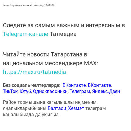
Фото: http://www.kazan.aif.ru/society/1347339
Следите за самым важным и интересным в
Telegram-канале
Татмедиа
Читайте новости Татарстана в
национальном мессенджере MАХ:
https://max.ru/tatmedia
Без социаль челтәрләрдә
:
ВКонтакте
,
ВКонтакте
,
ТикТок
,
Ютуб
,
Одноклассники
,
Телеграм
,
Яндекс.Дзен
Район тормышына кагылышлы иң мөһим
яңалыкларыбызны
Балтаси_Хезмэт
телеграм
каналыбызда да укыгыз.