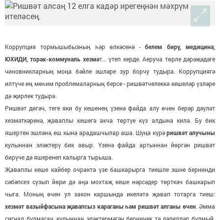
Коррупция тормышыбызның һәр өлкәсенә -
белем бирү, медицина,
ЮХИДИ, торак-коммуналь хезмә
т... үтеп керде. Аеруча төрле дәрәҗәдәге
чиновникларның моңа бәйле эшләре зур борчу тудыра. Коррупциягә
илтүче иң мөһим проблемаларның берсе - ришвәтчелеккә кешеләр үзләре
дә җирлек тудыра.
Ришвәт дигәч, теге яки бу кешенең үзенә файда алу өчен берәр дәүләт
хезмәткәренә, җаваплы кешегә акча төртүе күз алдына килә. Бу бик
яшертен эшләнә, еш кына арадашчылар аша. Шуңа күрә
ришвәт алучыны
кулыннан эләктерү бик авыр. Үзенә файда артыннан йөргән ришвәт
бирүче дә яшеренеп калырга тырыша.
Җаваплы кеше кайбер очракта үзе башкарырга тиешле эшне бернинди
сәбәпсез сузып йөри дә аңа мохтаҗ кеше нәрсәдер төрткәч башкарып
чыга. Моның өчен ул закон каршында икеләтә җавап тотарга тиеш:
хезмәт вазыйфасына җавапсыз караганы һәм ришвәт алганы өчен
. Әмма
сигнал булмагач, кулыннан эләктермәгәч берничек тә дәлилләп булмый.