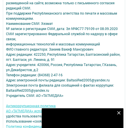
размещенной на сайте, возможна только с письменного согласия
редакций СМИ.
При поддержке Республиканского агентства по печати и массовым
коммуникациям.
Наименование СМИ: Хезмәт
№ записи о регистрации СМИ, дата: Эл №ФС77-79109 от 08.09.2020
СМИ зарегистрированно Федеральной службой по надзору в сфере
связи,
информационных технологий и массовых коммуникаций
ФИО главного редактора: Закиев Вакиф Мансурович
Адрес редакции: 422250, Республика Татарстан, Балтасинский район,
пгт. Балтаси, ул. Ленина, д. 91
Адрес учредителя: 420066, Россия, Республика Татарстан, Г.Казань,
ул.Декабристов, д.2
Телефон редакции: (84368) 2-47-16
Адрес электронной почты редакции: BaltasiRed2005@yandex.ru
Электронная почта филиала для сообщений о фактах коррупции:
BaltasiRed2005@yandex.ru
Учредитель СМИ: АО «ТАТМЕДИА»
Антикоррупционная политика
АО «ТАТМЕДИА» использует «cookie»
для персонализации сервисов и
Безнең Яндекс Дзен каналына языл
удобства пользователей сайтом.
Использование «cookie» можно отменить в настройках браузера.
Подписаться
Политика конфиденциальности