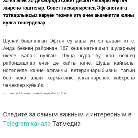
35 ел элек 25 декабрьдә Совет десантчылары Әфган
җиренә төштеләр. Совет гаскәрләренең Әфганстанга
тоткарлыксыз керүен тәэмин итү өчен әһәмиятле юлны
кулга төшерделәр.
Шулай башланган Әфган сугышы ун ел дәвам итте.
Анда безнең районнан 167 кеше катнашып шуларның
икесе һәлак булган. Шуңа күрә бу көн безнең
райондашлар өчен дә кайгы көне. Шушы кайгылы
истәлекле көнне әфганчы ветераннарыбызны тагын
бер искә алып хөрмәтлик, үлгәннәренең каберенә
чәчәкләр куйыйк.
Фото: http://clubdruzey.ru/meet/index.php?topic=51.0
Следите за самым важным и интересным в
Telegram-канале
Татмедиа