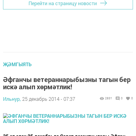
Перейти на страницу новости
ҖӘМГЫЯТЬ
Әфганчы ветераннарыбызны тагын бер
искә алып хөрмәтлик!
Ильнур,
25 декабрь 2014 - 07:37
2831
0
0