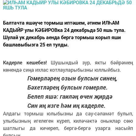
Балтачта яшәүче тормыш иптәшем, әтием ИЛҺАМ
КАДЫЙР улы КӘБИРОВка 24 декабрьдә 50 яшь тула.
Шулай ук декабрь аенда бергә тормыш корып яши
башлавыбызга 25 ел тулды.
Кадерле кешебез!
Шушындый зур, якты бәйрәмең
көнендә сиңа ихлас котлауларыбызны юллыйбыз.
Гомерләрең озын булсын синең,
Бәхетләрең булсын гомерле.
Белеп яшә: гаиләң өчен җирдә
Син иң изге һәм иң кадерле.
Алдагы тормыш юлыбызны да сау-сәламәт булып,
улыбызның игелеген күреп, киләчәктә оныклар сөю
шатлыгы да кичереп, бергә-бергә узарга насыйп
булсын.