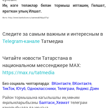
Иң изге теләкләр белән тормыш иптәшең Гөлшат,
яраткан улың Илшат.
Фото: http://www.bankoboev.ru/samewall/MjcyOTIy/
Следите за самым важным и интересным в
Telegram-канале
Татмедиа
Читайте новости Татарстана в
национальном мессенджере MАХ:
https://max.ru/tatmedia
Без социаль челтәрләрдә
:
ВКонтакте
,
ВКонтакте
,
ТикТок
,
Ютуб
,
Одноклассники
,
Телеграм
,
Яндекс.Дзен
Район тормышына кагылышлы иң мөһим
яңалыкларыбызны
Балтаси_Хезмэт
телеграм
каналыбызда да укыгыз.