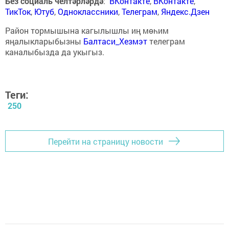
Без социаль челтәрләрдә
:
ВКонтакте
,
ВКонтакте
,
ТикТок
,
Ютуб
,
Одноклассники
,
Телеграм
,
Яндекс.Дзен
Район тормышына кагылышлы иң мөһим
яңалыкларыбызны
Балтаси_Хезмэт
телеграм
каналыбызда да укыгыз.
Теги:
250
Перейти на страницу новости