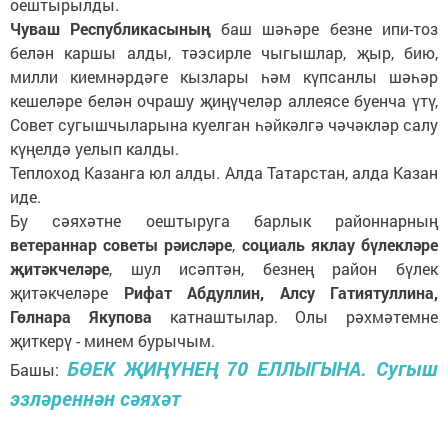
оештырылды.
Чуваш Республикасының
баш шәһәре безне ипи-тоз
белән каршы алды, тәэсирле чыгышлар, җыр, бию,
милли киемнәрдәге кызлары һәм күпсанлы шәһәр
кешеләре белән очрашу җиңүчеләр аллеясе буенча үтү,
Совет сугышчыларына куелган һәйкәлгә чәчәкләр салу
күңелдә уелып калды.
Теплоход Казанга юл алды. Алда Татарстан, алда Казан
иде.
Бу сәяхәтне оештыруга барлык районнарның
ветераннар советы рәисләре
,
социаль яклау бүлекләре
җитәкчеләре
, шул исәптән, безнең район бүлек
җитәкчеләре
Рифат Абдуллин, Алсу Гатиятуллина,
Гөлнара Якупова
катнаштылар. Олы рәхмәтемне
җиткерү - минем бурычым.
БӨЕК ҖИҢҮНЕҢ 70 ЕЛЛЫГЫНА. Сугыш
Башы:
эзләреннән сәяхәт