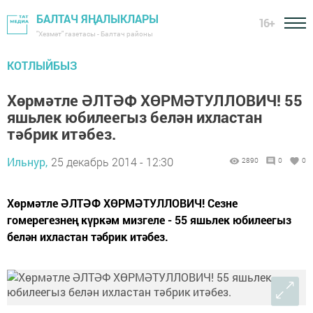
БАЛТАЧ ЯҢАЛЫКЛАРЫ
16+
"Хезмәт" газетасы - Балтач районы
КОТЛЫЙБЫЗ
Хөрмәтле ӘЛТӘФ ХӨРМӘТУЛЛОВИЧ! 55
яшьлек юбилеегыз белән ихластан
тәбрик итәбез.
Ильнур,
25 декабрь 2014 - 12:30
2890
0
0
Хөрмәтле ӘЛТӘФ ХӨРМӘТУЛЛОВИЧ! Сезне
гомерегезнең күркәм мизгеле - 55 яшьлек юбилеегыз
белән ихластан тәбрик итәбез.