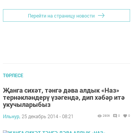
Перейти на страницу новости
ТӨРЛЕСЕ
Җанга сихәт, тәнгә дәва алдык «Наз»
тернәкләндерү үзәгендә, дип хәбәр итә
укучыларыбыз
Ильнур,
25 декабрь 2014 - 08:21
2906
0
0