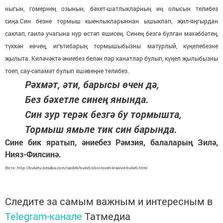
ныгын, гомернең озынын, бәхет-шатлыкларның иң
олысын телибез
сиңа.Син безне тормыш кыенлыкларыннан
ышыклап, җил-яңгырдан
саклап, гаилә учагына нур өстәп яши
сең. Синең безгә булган мәхәббәтең,
түккән көчең, игътибарың
тормышыбызны матурлый, күңелебезне
җылыта. Киләчәктә
әниебез белән пар канатлар булып, күңел җылыбызны
тоеп, сау-
сәламәт булып яшәвеңне телибез.
Рәхмәт, әти, барысы өчен дә,
Без бәхетле синең янында.
Син зур терәк безгә бу тормышта,
Тормыш ямьле тик син барында.
Сине бик яратып, әниебез Рәмзия, балаларың Зилә,
Нияз-Филсинә.
Фото: http://buketu.besaba.com/razdeli/buket/oboi-tsveti-krasivie-buketi.html
Следите за самым важным и интересным в
Telegram-канале
Татмедиа