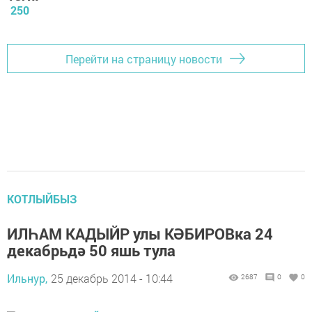
250
Перейти на страницу новости
КОТЛЫЙБЫЗ
ИЛҺАМ КАДЫЙР улы КӘБИРОВка 24
декабрьдә 50 яшь тула
Ильнур,
25 декабрь 2014 - 10:44
2687
0
0