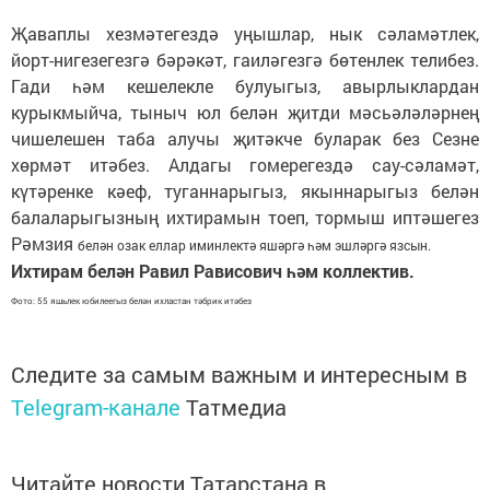
Җаваплы хезмәтегездә уңышлар, нык сәламәтлек,
йорт-нигезегезгә бәрәкәт, гаиләгезгә бөтенлек телибез.
Гади һәм кешелекле булуыгыз, авырлыклардан
курыкмыйча, тыныч юл белән җитди мәсьәләләрнең
чишелешен таба алучы җитәкче буларак без Сезне
хөрмәт итәбез. Алдагы гомерегездә сау-сәламәт,
күтәренке кәеф, туганнарыгыз, якыннарыгыз белән
балаларыгызның ихтирамын тоеп, тормыш иптәшегез
Рәмзия
белән озак еллар иминлектә яшәргә һәм эшләргә язсын.
Ихтирам белән Равил Рависович һәм коллектив.
Фото: 55 яшьлек юбилеегыз белән ихластан тәбрик итәбез
Следите за самым важным и интересным в
Telegram-канале
Татмедиа
Читайте новости Татарстана в