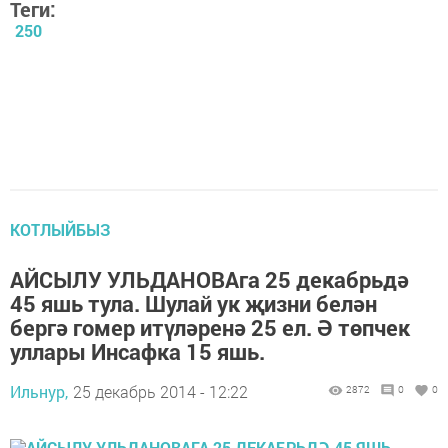
Теги:
250
КОТЛЫЙБЫЗ
АЙСЫЛУ УЛЬДАНОВАга 25 декабрьдә
45 яшь тула. Шулай ук җизни белән
бергә гомер итүләренә 25 ел. Ә төпчек
уллары Инсафка 15 яшь.
Ильнур,
25 декабрь 2014 - 12:22
2872
0
0