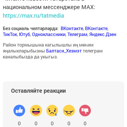
национальном мессенджере MАХ:
https://max.ru/tatmedia
Без социаль челтәрләрдә
:
ВКонтакте
,
ВКонтакте
,
ТикТок
,
Ютуб
,
Одноклассники
,
Телеграм
,
Яндекс.Дзен
Район тормышына кагылышлы иң мөһим
яңалыкларыбызны
Балтаси_Хезмэт
телеграм
каналыбызда да укыгыз.
Оставляйте реакции
0
0
0
0
0