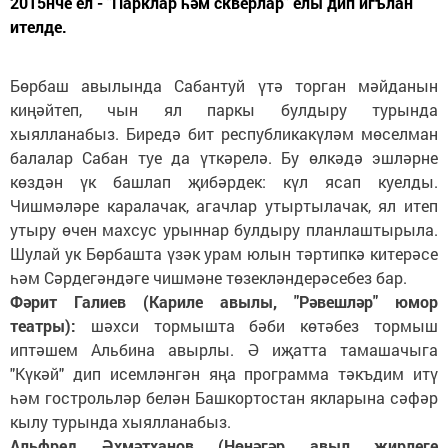
2015нче ел - "Парклар һәм скверлар" елы дип игълан
ителде.
Бөрбаш авылында Сабантуй үтә торган мәйданын
киңәйтеп, чын ял паркы булдыру турында
хыялланабыз. Биредә бит республикакүләм мөселман
балалар Сабан туе да үткәрелә. Бу өлкәдә эшләрне
көздән үк башлап җибәрдек: күл ясап куелды.
Чишмәләре каралачак, агачлар утыртылачак, ял итеп
утыру өчен махсус урыннар булдыру планлаштырыла.
Шулай ук Бөрбашта үзәк урам юлын тәртипкә китерәсе
һәм Сәрдегәндәге чишмәне төзекләндерәсебез бар.
Фәрит Галиев (Кариле авылы, "Рәвешләр" юмор
театры):
шәхси тормышта бәби көтәбез тормыш
иптәшем Альбина авырлы. Ә иҗатта тамашачыга
"Күкәй" дип исемләнгән яңа программа тәкъдим итү
һәм гострольләр белән Башкортостан якларына сәфәр
кылу турында хыялланабыз.
Альфред Әхмәтханов (Нөнәгәр авыл җирлеге