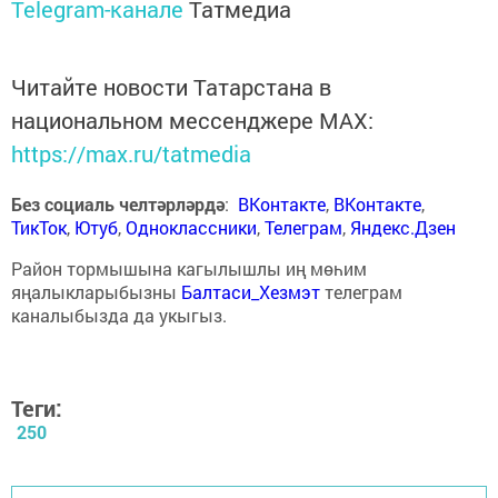
Telegram-канале
Татмедиа
Читайте новости Татарстана в
национальном мессенджере MАХ:
https://max.ru/tatmedia
Без социаль челтәрләрдә
:
ВКонтакте
,
ВКонтакте
,
ТикТок
,
Ютуб
,
Одноклассники
,
Телеграм
,
Яндекс.Дзен
Район тормышына кагылышлы иң мөһим
яңалыкларыбызны
Балтаси_Хезмэт
телеграм
каналыбызда да укыгыз.
Теги:
250