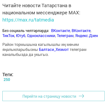
Читайте новости Татарстана в
национальном мессенджере MАХ:
https://max.ru/tatmedia
Без социаль челтәрләрдә
:
ВКонтакте
,
ВКонтакте
,
ТикТок
,
Ютуб
,
Одноклассники
,
Телеграм
,
Яндекс.Дзен
Район тормышына кагылышлы иң мөһим
яңалыкларыбызны
Балтаси_Хезмэт
телеграм
каналыбызда да укыгыз.
Теги:
250
Перейти на страницу новости