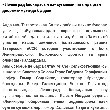
- Ленинград блокадасын өзү сугышын чагылдырган
диорама-музейда булдык.
Анда мин Татарстаннан Балтач районы вәкиле буларак,
үземнең
«Буразналардан сирпелгән җылылык»
китабын
түбәндәге эчтәлектәге язу белән:
«Память об
участии наших земляков Балтасинского района
Татарской АССР, которые участвовали в боях
Ленинградского, Волховского фронтов за срыв
блокады»
калдырдым.
Аның сәбәбе дә бар:
Балтач МТСы «Сельхозтехника»сы
эшчеләре,
Советлар Союзы Герое Габдулла Гарифуллин
,
шофер
Гомәр Садыйков
, тракторлар бригадасы
бригадиры
Бәкер Галимҗанов
Волхов, Ленинград
фронтларында
Ленинград блокадасын өзү
сугышларында катнашалар.
Кызыл Йолдыз ордены,
«Ленинград оборонасы өчен» медальләренә лаек
булган сугышчылар
. Гомәр Садыйков
Ладога күле
аша