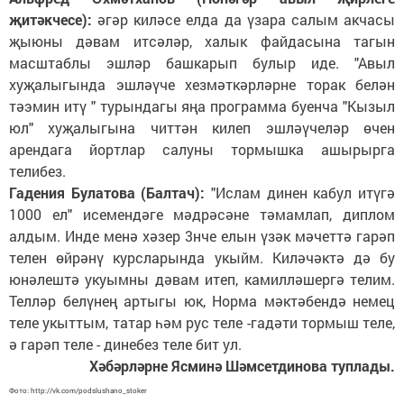
җитәкчесе):
әгәр киләсе елда да үзара салым акчасы
җыюны дәвам итсәләр, халык файдасына тагын
масштаблы эшләр башкарып булыр иде. "Авыл
хуҗалыгында эшләүче хезмәткәрләрне торак белән
тәэмин итү " турындагы яңа программа буенча "Кызыл
юл" хуҗалыгына читтән килеп эшләүчеләр өчен
арендага йортлар салуны тормышка ашырырга
телибез.
Гадения Булатова (Балтач):
"Ислам динен кабул итүгә
1000 ел" исемендәге мәдрәсәне тәмамлап, диплом
алдым. Инде менә хәзер 3нче елын үзәк мәчеттә гарәп
телен өйрәнү курсларында укыйм. Киләчәктә дә бу
юнәлештә укуымны дәвам итеп, камилләшергә телим.
Телләр белүнең артыгы юк, Норма мәктәбендә немец
теле укыттым, татар һәм рус теле -гадәти тормыш теле,
ә гарәп теле - динебез теле бит ул.
Хәбәрләрне Ясминә Шәмсетдинова туплады.
Фото: http://vk.com/podslushano_stoker