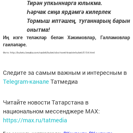
Тирән упкыннарга юлыкма.
Һәрчак сиңа ярдәмгә килерлек
Тормыш иптәшең, туганнарың барын
онытма!
Иң изге теләкләр белән Хәкимовлар, Галләмовлар
гаиләләре.
Фото: http://buketu.besaba.com/razdeli/buket/oboi-tsveti-krasivie-buketi/5154.html
Следите за самым важным и интересным в
Telegram-канале
Татмедиа
Читайте новости Татарстана в
национальном мессенджере MАХ:
https://max.ru/tatmedia