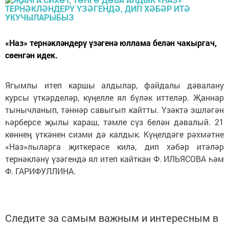
«Наз» тернәкләндерү үзәгенә юллама белән чакыргач,
сөенгән идек.
Ягымлы итеп каршы алдылар, файдалы дәвалану
курсы үткәрделәр, күңелле ял бүләк иттеләр. Җаннар
тынычланып, тәннәр савыгып кайтты. Үзәктә эшләгән
һәрберсе җылы караш, тәмле сүз белән дәвалый. 21
көннең үткәнен сизми дә калдык. Күңелдәге рәхмәтне
«Наз»лыларга җиткерәсе килә, дип хәбәр итәләр
тернәкләнү үзәгендә ял итеп кайткан Ф. ИЛЬЯСОВА һәм
Ф. ГАРИФУЛЛИНА.
Следите за самым важным и интересным в