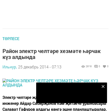
ТӨРЛЕСЕ
Район электр челтәре хезмәте һәрчак
күз алдында
Ильнур,
25 декабрь 2014 - 07:13
2818
0
0
Безнең Яндекс Дзен каналына языл
Подписаться
Электр челтәре җитәкчесе Әнвәр Бахтиозин, баш
инженер Айдар Сабирҗанов һәм җитәкче урынбасары
Салават Гафуров алдагы көнгә эшне планлаштыралар.