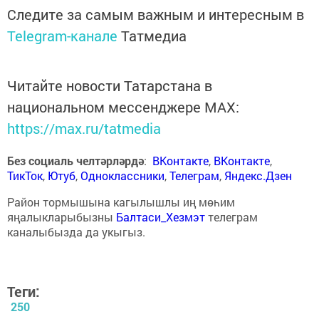
Следите за самым важным и интересным в
Telegram-канале
Татмедиа
Читайте новости Татарстана в
национальном мессенджере MАХ:
https://max.ru/tatmedia
Без социаль челтәрләрдә
:
ВКонтакте
,
ВКонтакте
,
ТикТок
,
Ютуб
,
Одноклассники
,
Телеграм
,
Яндекс.Дзен
Район тормышына кагылышлы иң мөһим
яңалыкларыбызны
Балтаси_Хезмэт
телеграм
каналыбызда да укыгыз.
Теги:
250