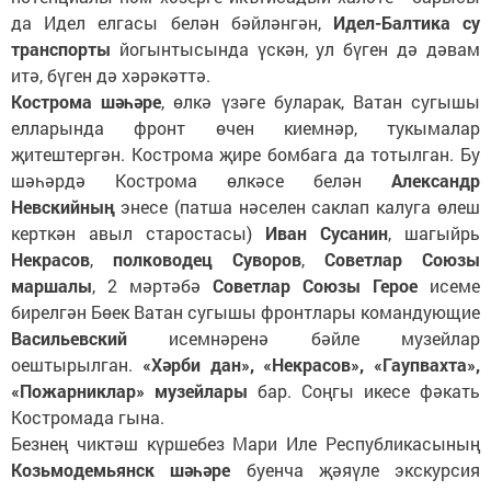
да Идел елгасы белән бәйләнгән,
Идел-Балтика су
транспорты
йогынтысында үскән, ул бүген дә дәвам
итә, бүген дә хәрәкәттә.
Кострома шәһәре
, өлкә үзәге буларак, Ватан сугышы
елларында фронт өчен киемнәр, тукымалар
җитештергән. Кострома җире бомбага да тотылган. Бу
шәһәрдә Кострома өлкәсе белән
Александр
Невскийның
энесе (патша нәселен саклап калуга өлеш
керткән авыл старостасы)
Иван Сусанин
, шагыйрь
Некрасов
,
полководец Суворов
,
Советлар Союзы
маршалы
, 2 мәртәбә
Советлар Союзы Герое
исеме
бирелгән Бөек Ватан сугышы фронтлары командующие
Васильевский
исемнәренә бәйле музейлар
оештырылган.
«Хәрби дан», «Некрасов», «Гаупвахта»,
«Пожарниклар» музейлары
бар. Соңгы икесе фәкать
Костромада гына.
Безнең чиктәш күршебез Мари Иле Республикасының
Козьмодемьянск шәһәре
буенча җәяүле экскурсия