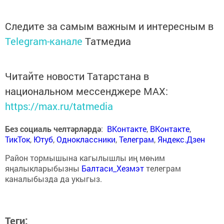
Следите за самым важным и интересным в
Telegram-канале
Татмедиа
Читайте новости Татарстана в
национальном мессенджере MАХ:
https://max.ru/tatmedia
Без социаль челтәрләрдә
:
ВКонтакте
,
ВКонтакте
,
ТикТок
,
Ютуб
,
Одноклассники
,
Телеграм
,
Яндекс.Дзен
Район тормышына кагылышлы иң мөһим
яңалыкларыбызны
Балтаси_Хезмэт
телеграм
каналыбызда да укыгыз.
Теги: