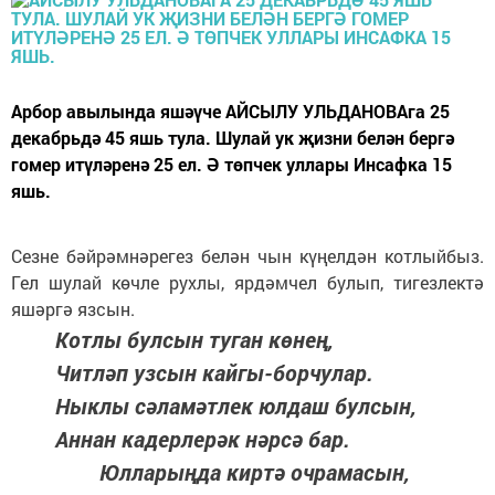
Арбор авылында яшәүче АЙСЫЛУ УЛЬДАНОВАга 25
декабрьдә 45 яшь тула. Шулай ук җизни белән бергә
гомер итүләренә 25 ел. Ә төпчек уллары Инсафка 15
яшь.
Сезне бәйрәмнәрегез белән чын күңелдән котлыйбыз.
Гел шулай көчле рухлы, ярдәмчел булып, тигезлектә
яшәргә язсын.
Котлы булсын туган көнең,
Читләп узсын кайгы-борчулар.
Ныклы сәламәтлек юлдаш булсын,
Аннан кадерлерәк нәрсә бар.
Юлларыңда киртә очрамасын,