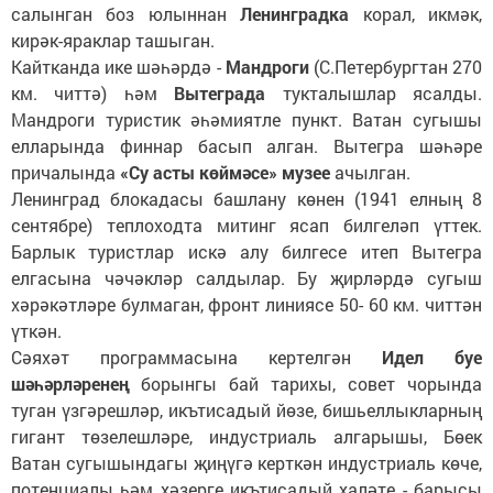
салынган боз юлыннан
Ленинградка
корал, икмәк,
кирәк-яраклар ташыган.
Кайтканда ике шәһәрдә -
Мандроги
(С.Петербургтан 270
км. читтә) һәм
Вытеграда
тукталышлар ясалды.
Мандроги туристик әһәмиятле пункт. Ватан сугышы
елларында финнар басып алган. Вытегра шәһәре
причалында
«Су асты көймәсе» музее
ачылган.
Ленинград блокадасы башлану көнен (1941 елның 8
сентябре) теплоходта митинг ясап билгеләп үттек.
Барлык туристлар искә алу билгесе итеп Вытегра
елгасына чәчәкләр салдылар. Бу җирләрдә сугыш
хәрәкәтләре булмаган, фронт линиясе 50- 60 км. читтән
үткән.
Сәяхәт программасына кертелгән
Идел буе
шәһәрләренең
борынгы бай тарихы, совет чорында
туган үзгәрешләр, икътисадый йөзе, бишьеллыкларның
гигант төзелешләре, индустриаль алгарышы, Бөек
Ватан сугышындагы җиңүгә керткән индустриаль көче,
потенциалы һәм хәзерге икътисадый халәте - барысы