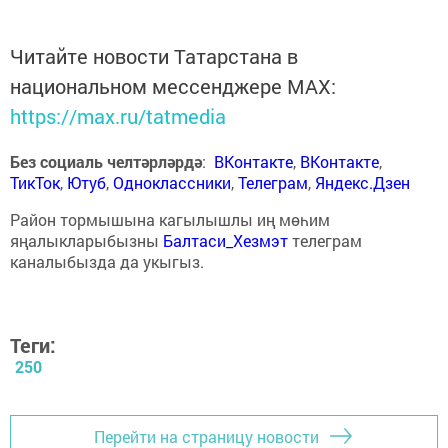
Читайте новости Татарстана в
национальном мессенджере MАХ:
https://max.ru/tatmedia
Без социаль челтәрләрдә
:
ВКонтакте
,
ВКонтакте
,
ТикТок
,
Ютуб
,
Одноклассники
,
Телеграм
,
Яндекс.Дзен
Район тормышына кагылышлы иң мөһим
яңалыкларыбызны
Балтаси_Хезмэт
телеграм
каналыбызда да укыгыз.
Теги:
250
Перейти на страницу новости