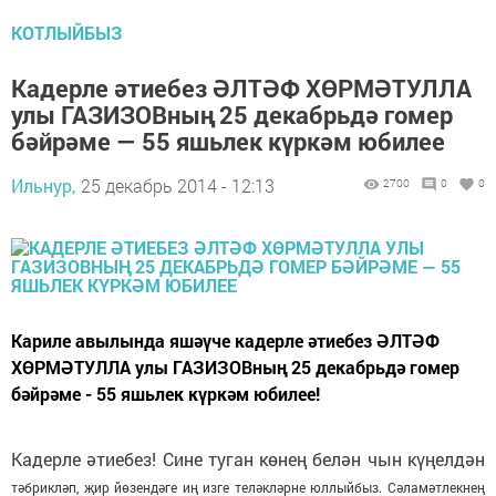
КОТЛЫЙБЫЗ
Кадерле әтиебез ӘЛТӘФ ХӨРМӘТУЛЛА
улы ГАЗИЗОВның 25 декабрьдә гомер
бәйрәме — 55 яшьлек күркәм юбилее
Ильнур,
25 декабрь 2014 - 12:13
2700
0
0
Кариле авылында яшәүче кадерле әтиебез ӘЛТӘФ
ХӨРМӘТУЛЛА улы ГАЗИЗОВның 25 декабрьдә гомер
бәйрәме - 55 яшьлек күркәм юбилее!
Кадерле әтиебез! Сине туган көнең белән чын күңелдән
тәбрикләп, җир йөзендәге иң изге теләкләрне юллыйбыз. Сәла
мәтлекнең