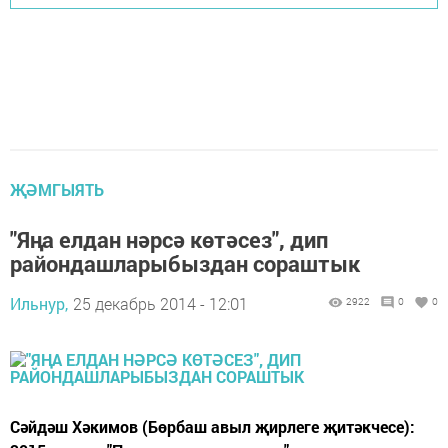
ҖӘМГЫЯТЬ
"Яңа елдан нәрсә көтәсез", дип
райондашларыбыздан сораштык
Ильнур,
25 декабрь 2014 - 12:01
2922
0
0
Сәйдәш Хәкимов (Бөрбаш авыл җирлеге җитәкчесе):