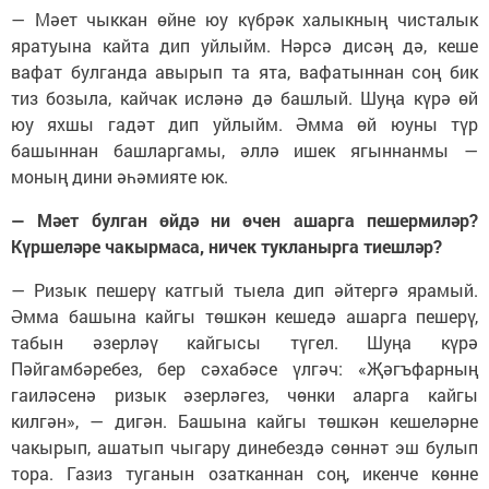
— Мәет чыккан өйне юу күбрәк халыкның чисталык
яратуына кайта дип уйлыйм. Нәрсә дисәң дә, кеше
вафат булганда авырып та ята, вафатыннан соң бик
тиз бозыла, кайчак исләнә дә башлый. Шуңа күрә өй
юу яхшы гадәт дип уйлыйм. Әмма өй юуны түр
башыннан башларгамы, әллә ишек ягыннанмы —
моның дини әһәмияте юк.
— Мәет булган өйдә ни өчен ашарга пешермиләр?
Күршеләре чакырмаса, ничек тукланырга тиешләр?
— Ризык пешерү катгый тыела дип әйтергә ярамый.
Әмма башына кайгы төшкән кешедә ашарга пешерү,
табын әзерләү кайгысы түгел. Шуңа күрә
Пәйгамбәребез, бер сәхабәсе үлгәч: «Җәгъфарның
гаиләсенә ризык әзерләгез, чөнки аларга кайгы
килгән», — дигән. Башына кайгы төшкән кешеләрне
чакырып, ашатып чыгару динебездә сөннәт эш булып
тора. Газиз туганын озатканнан соң, икенче көнне