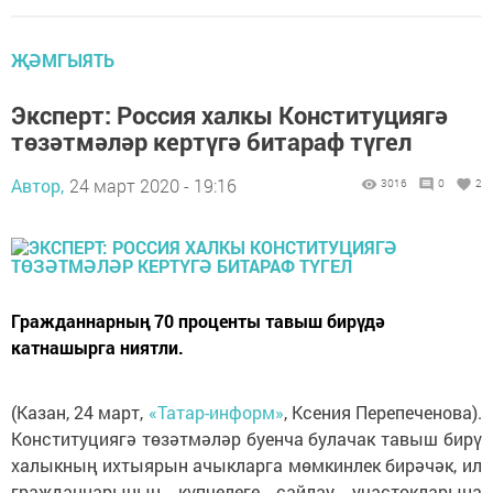
ҖӘМГЫЯТЬ
Эксперт: Россия халкы Конституциягә
төзәтмәләр кертүгә битараф түгел
Автор,
24 март 2020 - 19:16
3016
0
2
Гражданнарның 70 проценты тавыш бирүдә
катнашырга ниятли.
(Казан, 24 март,
«Татар-информ»
, Ксения Перепеченова).
Конституциягә төзәтмәләр буенча булачак тавыш бирү
халыкның ихтыярын ачыкларга мөмкинлек бирәчәк, ил
гражданнарының күпчелеге сайлау участокларына