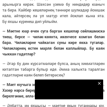
арынырга кирәк. Шәхсән үземә бу ниндидер юаныч
та бирә. Кайбер кешеләрнең тәннәре шулкадәр йомшак
кала, әйтерсең лә ул матур итеп йоклап кына ята.
Бу яхшы күренеш дип уйлыйм.
— Мәетне юар өчен суга барган кешеләр сөйләшмәскә
тиеш, берсе — чиләк-көянтә, икенчесе комган белән
бара. Чиләкләрне чайкаган суны кире якка түгәләр.
Чиләкләрнең өстен марля белән каплыйлар. Бу каян
чыккан гадәтләр?
— Әгәр бу дин күрсәтмәләре булса, аның хикмәтләрен
китаптан табарга булыр иде. Әмма халыкта таралган
гадәтләрне каян белеп бетерәсең?
— Мәет юучыга элек сәдакага тавык һәм он биргәннәр.
Безнең Яндекс Дзен каналына языл
Хәзер нәрсә бирергә? Тавык белән он акча булмаганга
Подписаться
бирелгәнме, әллә башка сәбәбе бармы?
— Әлбәттә, иң яхшысы — мәетне якын туганнары юу.