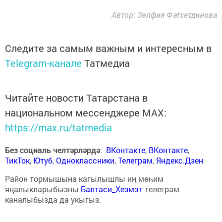
Автор: Зөлфия Фәтхетдинова
Следите за самым важным и интересным в
Telegram-канале
Татмедиа
Читайте новости Татарстана в
национальном мессенджере MАХ:
https://max.ru/tatmedia
Без социаль челтәрләрдә
:
ВКонтакте
,
ВКонтакте
,
ТикТок
,
Ютуб
,
Одноклассники
,
Телеграм
,
Яндекс.Дзен
Район тормышына кагылышлы иң мөһим
яңалыкларыбызны
Балтаси_Хезмэт
телеграм
каналыбызда да укыгыз.