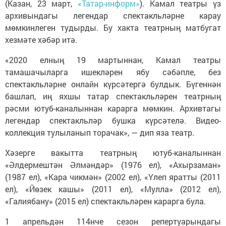
(Казан, 23 март,
«Татар-информ»
). Камал театры үз
архивындагы легендар спектакльләрне карау
мөмкинлеген тудырды. Бу хакта театрның матбугат
хезмәте хәбәр итә.
«2020 елның 19 мартыннан, Камал театры
тамашачыларга ишекләрен ябу сәбәпле, без
спектакльләрне онлайн күрсәтергә булдык. Бүгеннән
башлап, иң яхшы татар спектакльләрен театрның
рәсми ютуб-каналыннан карарга мөмкин. Архивтагы
легендар спектакльләр бушка күрсәтелә. Видео-
коллекция тулыланып торачак», — дип яза театр.
Хәзерге вакытта театрның ютуб-каналыннан
«Әлдермештән Әлмәндәр» (1976 ел), «Ахырзаман»
(1987 ел), «Кара чикмән» (2002 ел), «Үлеп яратты (2011
ел), «Йөзек кашы» (2011 ел), «Мулла» (2012 ел),
«Галиябану» (2015 ел) спектакльләрен карарга була.
1 апрельдән 114нче сезон репертуарындагы