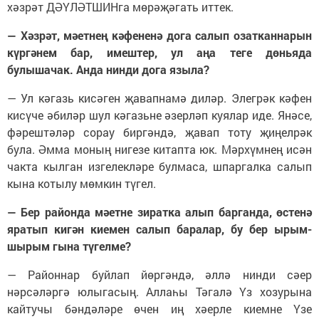
хәзрәт ДӘҮЛӘТШИНга мөрәҗәгать иттек.
— Хәзрәт, мәетнең кәфененә дога салып озатканнарын
күргәнем бар, имештер, ул аңа теге дөньяда
булышачак. Анда нинди дога языла?
— Ул кәгазь кисәген җавапнамә диләр. Элегрәк кәфен
кисүче әбиләр шул кәгазьне әзерләп куялар иде. Янәсе,
фәрештәләр сорау биргәндә, җавап тоту җиңелрәк
була. Әмма моның нигезе китапта юк. Мәрхүмнең исән
чакта кылган изгелекләре булмаса, шпаргалка салып
кына котылу мөмкин түгел.
— Бер районда мәетне зиратка алып барганда, өстенә
яратып кигән киемен салып баралар, бу бер ырым-
шырым гына түгелме?
— Районнар буйлап йөргәндә, әллә нинди сәер
нәрсәләргә юлыгасың. Аллаһы Тәгалә Үз хозурына
кайтучы бәндәләре өчен иң хәерле киемне Үзе