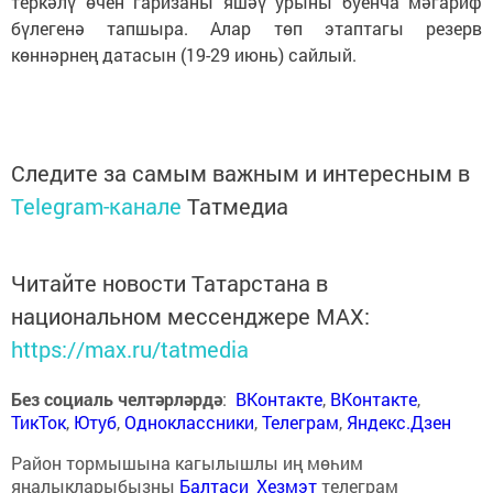
теркәлү өчен гаризаны яшәү урыны буенча мәгариф
бүлегенә тапшыра. Алар төп этаптагы резерв
көннәрнең датасын (19-29 июнь) сайлый.
Следите за самым важным и интересным в
Telegram-канале
Татмедиа
Читайте новости Татарстана в
национальном мессенджере MАХ:
https://max.ru/tatmedia
Без социаль челтәрләрдә
:
ВКонтакте
,
ВКонтакте
,
ТикТок
,
Ютуб
,
Одноклассники
,
Телеграм
,
Яндекс.Дзен
Район тормышына кагылышлы иң мөһим
яңалыкларыбызны
Балтаси_Хезмэт
телеграм