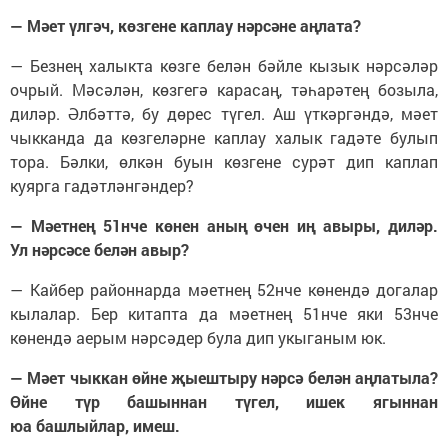
— Мәет үлгәч, көзгене каплау нәрсәне аңлата?
— Безнең халыкта көзге белән бәйле кызык нәрсәләр
очрый. Мәсәлән, көзгегә карасаң, тәһарәтең бозыла,
диләр. Әлбәттә, бу дөрес түгел. Аш үткәргәндә, мәет
чыкканда да көзгеләрне каплау халык гадәте булып
тора. Бәлки, өлкән буын көзгене сурәт дип каплап
куярга гадәтләнгәндер?
— Мәетнең 51нче көнен аның өчен иң авыры, диләр.
Ул нәрсәсе белән авыр?
— Кайбер районнарда мәетнең 52нче көнендә догалар
кылалар. Бер китапта да мәетнең 51нче яки 53нче
көнендә аерым нәрсәдер була дип укыганым юк.
— Мәет чыккан өйне җыештыру нәрсә белән аңлатыла?
Өйне түр башыннан түгел, ишек ягыннан
юа башлыйлар, имеш.