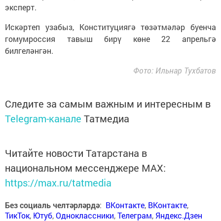
эксперт.
Искәртеп узабыз, Конституциягә төзәтмәләр буенча
гомумроссия тавыш бирү көне 22 апрельгә
билгеләнгән.
Фото: Ильнар Тухбатов
Следите за самым важным и интересным в
Telegram-канале
Татмедиа
Читайте новости Татарстана в
национальном мессенджере MАХ:
https://max.ru/tatmedia
Без социаль челтәрләрдә
:
ВКонтакте
,
ВКонтакте
,
ТикТок
,
Ютуб
,
Одноклассники
,
Телеграм
,
Яндекс.Дзен