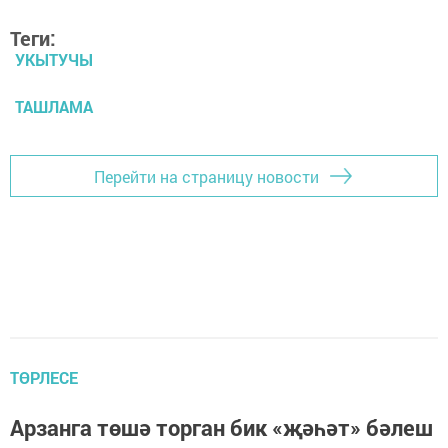
Теги:
УКЫТУЧЫ
ТАШЛАМА
Перейти на страницу новости
ТӨРЛЕСЕ
Арзанга төшә торган бик «җәһәт» бәлеш