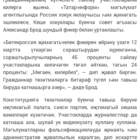
килергә җыена. «Татар-информ» мәгълүмат
агентлыгында Россия хокук яклаучысы һәм җәмәгать
эшлеклесе, Кеше хокуклары буенча совет әгъзасы
Александр Брод шундый фикер белән уртаклашты.
«Бөтенроссия җәмәгатьчелек фикерен өйрәнү үзәге 12
мартта үткәргән сораштырудан күренгәнчә,
сораштырылучыларның 45 проценты сайлау
участокларына киләчәген төгәл әйткән, тагын 24
проценты: „Мөгаен, килербез“, — дип җавап биргән.
Гражданнар төзәтмәләргә битараф түгел һәм тавыш
бирүдә катнашырга әзер», — диде Брод.
Конституциягә төзәтмәләр буенча тавыш бирүне
иҗтимагый палата, сәяси партия, иҗтимагый оешма
вәкилләре күзәтәчәк. Участокларда журналистлар да
катнаша ала, шулай ук видеокүзәтү куллану хуплана.
Мәгълүматларны фальсификацияләүдә җинаять һәм
административ җаваплылык каралган, дип искәртте