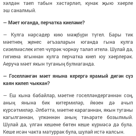
хәлдән таеп табын хәстәрләп, кунак җыю хәерле
эш саналмый.
— Мәет юганда, перчатка киеләме?
— Кулга нәрсәдер кию мәҗбүри түгел. Бары тик
мәетнең җенес әгъзаларын юганда гына кулга
сизелмәслек итеп чүпрәк чорнау таләп ителә. Шулай да,
гигиена ягыннан кулга перчатка киеп юу хәерлерәк.
Аеруча мәет якын туганың булмаганда.
— Госелләнгән мәет янына керергә ярамый дигән сүз
каян килеп чыккан?
— Еш кына бабайлар, мәетне госелләндергәннән соң,
аның янына бик китермиләр, йөзен дә ачып
күрсәтмиләр. Әлбәттә, мәетне караганнан, якын туганы
кагылганнан, үпкәннән аның тәһарәте бозылмый.
Шулай да, үлгән кешене бөтен кеше күрмәсә дә була.
Кеше исән чакта матуррак була, шулай истә калсын.