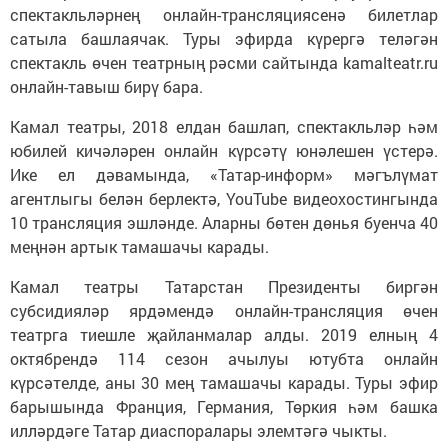
спектакльләрнең онлайн-трансляциясенә билетлар
сатыла башлаячак. Туры эфирда күрергә теләгән
спектакль өчен театрның рәсми сайтында kamalteatr.ru
онлайн-тавыш бирү бара.
Камал театры, 2018 елдан башлап, спектакльләр һәм
юбилей кичәләрен онлайн күрсәтү юнәлешен үстерә.
Ике ел дәвамында, «Татар-информ» мәгълүмат
агентлыгы белән берлектә, YouTube видеохостингында
10 трансляция эшләнде. Аларны бөтен дөнья буенча 40
меңнән артык тамашачы карады.
Камал театры Татарстан Президенты биргән
субсидияләр ярдәмендә онлайн-трансляция өчен
театрга тиешле җайланмалар алды. 2019 елның 4
октябрендә 114 сезон ачылуы ютубта онлайн
күрсәтелде, аны 30 мең тамашачы карады. Туры эфир
барышында Франция, Германия, Төркия һәм башка
илләрдәге Татар диаспоралары элемтәгә чыкты.