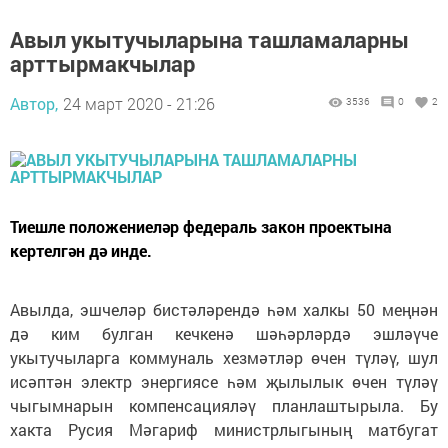
Авыл укытучыларына ташламаларны
арттырмакчылар
Автор,
24 март 2020 - 21:26
3536
0
2
Тиешле положениеләр федераль закон проектына
кертелгән дә инде.
Авылда, эшчеләр бистәләрендә һәм халкы 50 меңнән
дә ким булган кечкенә шәһәрләрдә эшләүче
укытучыларга коммуналь хезмәтләр өчен түләү, шул
исәптән электр энергиясе һәм җылылык өчен түләү
чыгымнарын компенсацияләү планлаштырыла. Бу
хакта Русия Мәгариф министрлыгының матбугат