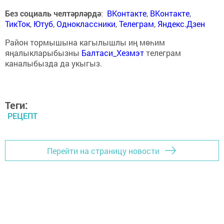
Без социаль челтәрләрдә
:
ВКонтакте
,
ВКонтакте
,
ТикТок
,
Ютуб
,
Одноклассники
,
Телеграм
,
Яндекс.Дзен
Район тормышына кагылышлы иң мөһим
яңалыкларыбызны
Балтаси_Хезмэт
телеграм
каналыбызда да укыгыз.
Теги:
РЕЦЕПТ
Перейти на страницу новости