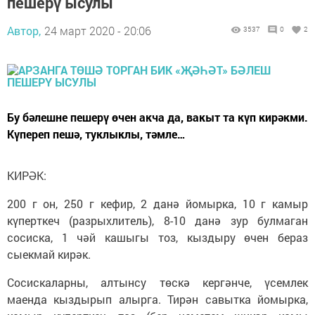
пешерү ысулы
Автор,
24 март 2020 - 20:06
3537
0
2
Бу бәлешне пешерү өчен акча да, вакыт та күп кирәкми.
Күпереп пешә, туклыклы, тәмле…
КИРӘК:
200 г он, 250 г кефир, 2 данә йомырка, 10 г камыр
күперткеч (разрыхлитель), 8-10 данә зур булмаган
сосиска, 1 чәй кашыгы тоз, кыздыру өчен бераз
сыекмай кирәк.
Сосискаларны, алтынсу төскә кергәнче, үсемлек
маенда кыздырып алырга. Тирән савытка йомырка,