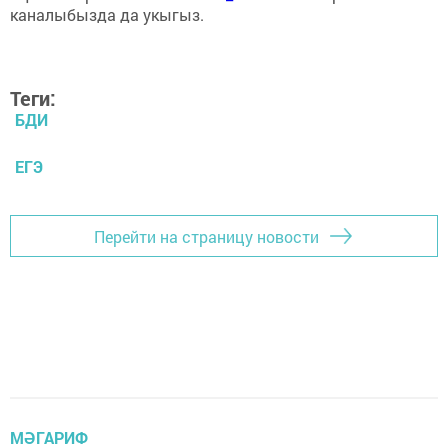
каналыбызда да укыгыз.
Теги:
БДИ
ЕГЭ
Перейти на страницу новости
МӘГАРИФ