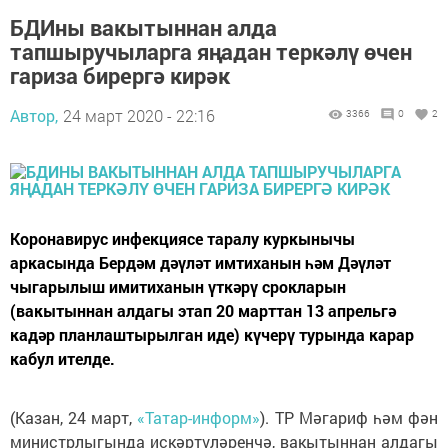
БДИны вакытыннан алда
тапшыручыларга яңадан теркәлү өчен
гариза бирергә кирәк
Автор,
24 март 2020 - 22:16
3366
0
2
Коронавирус инфекциясе таралу куркынычы
аркасында Бердәм дәүләт имтиханын һәм Дәүләт
чыгарылыш имитиханын үткәрү срокларын
(вакытыннан алдагы этап 20 марттан 13 апрельгә
кадәр планлаштырылган иде) күчерү турында карар
кабул ителде.
(Казан, 24 март,
«Татар-информ»
). ТР Мәгариф һәм фән
министрлыгында искәртүләренчә, вакытыннан алдагы