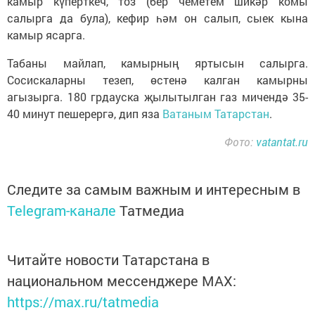
камыр күперткеч, тоз (бер чеметем шикәр комы
салырга да була), кефир һәм он салып, сыек кына
камыр ясарга.
Табаны майлап, камырның яртысын салырга.
Сосискаларны тезеп, өстенә калган камырны
агызырга. 180 грдауска җылытылган газ мичендә 35-
40 минут пешерергә, дип яза
Ватаным Татарстан
.
Фото:
vatantat.ru
Следите за самым важным и интересным в
Telegram-канале
Татмедиа
Читайте новости Татарстана в
национальном мессенджере MАХ:
https://max.ru/tatmedia