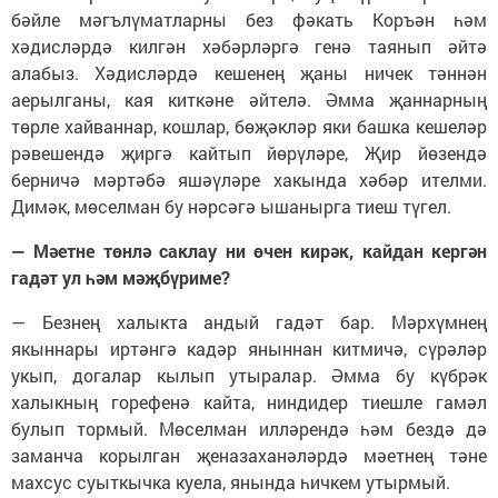
бәйле мәгълүматларны без фәкать Коръән һәм
хәдисләрдә килгән хәбәрләргә генә таянып әйтә
алабыз. Хәдисләрдә кешенең җаны ничек тәннән
аерылганы, кая киткәне әйтелә. Әмма җаннарның
төрле хайваннар, кошлар, бөҗәкләр яки башка кешеләр
рәвешендә җиргә кайтып йөрүләре, Җир йөзендә
берничә мәртәбә яшәүләре хакында хәбәр ителми.
Димәк, мөселман бу нәрсәгә ышанырга тиеш түгел.
— Мәетне төнлә саклау ни өчен кирәк, кайдан кергән
гадәт ул һәм мәҗбүриме?
— Безнең халыкта андый гадәт бар. Мәрхүмнең
якыннары иртәнгә кадәр яныннан китмичә, сүрәләр
укып, догалар кылып утыралар. Әмма бу күбрәк
халыкның горефенә кайта, ниндидер тиешле гамәл
булып тормый. Мөселман илләрендә һәм бездә дә
заманча корылган җеназаханәләрдә мәетнең тәне
махсус суыткычка куела, янында һичкем утырмый.