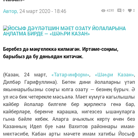
Автор,
24 март 2020 - 18:46
4230
0
2
Беребез дә мәңгелеккә килмәгән. Иртәме-соңмы,
барыбыз да бу дөньядан китәчәк.
(Казан, 24 март,
«Татар-информ»
,
«Шәһри Казан»
,
Дилбәр Гарифуллина). Бөтен дини йолаларны үтәп
якыннарыбызны соңгы юлга озату — безнең бурыч. Ә
ул исә бик четерекле мәсьәлә. Мәет күмүгә кагылышлы
кайбер йолалар билгеле бер җирлектә генә бар,
кайберләре, беренче карашка, нигезсез ышануларга
гына бәйле кебек. Аларга ачыклык кертү өчен без
Казанның Идел буе һәм Вахитов районнары имам-
мөхтәсибе, Кабан арты мәчете имам хатибы Йосыф