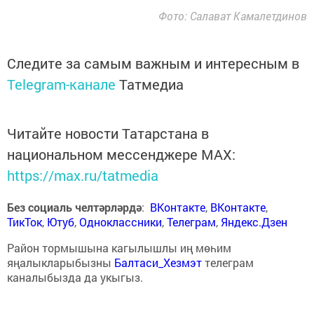
Фото: Салават Камалетдинов
Следите за самым важным и интересным в
Telegram-канале
Татмедиа
Читайте новости Татарстана в
национальном мессенджере MАХ:
https://max.ru/tatmedia
Без социаль челтәрләрдә
:
ВКонтакте
,
ВКонтакте
,
ТикТок
,
Ютуб
,
Одноклассники
,
Телеграм
,
Яндекс.Дзен
Район тормышына кагылышлы иң мөһим
яңалыкларыбызны
Балтаси_Хезмэт
телеграм
каналыбызда да укыгыз.