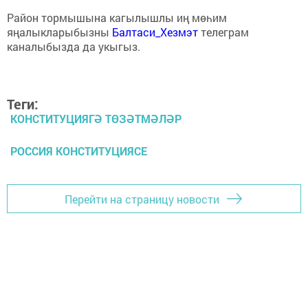
Район тормышына кагылышлы иң мөһим
яңалыкларыбызны
Балтаси_Хезмэт
телеграм
каналыбызда да укыгыз.
Теги:
КОНСТИТУЦИЯГӘ ТӨЗӘТМӘЛӘР
РОССИЯ КОНСТИТУЦИЯСЕ
Перейти на страницу новости