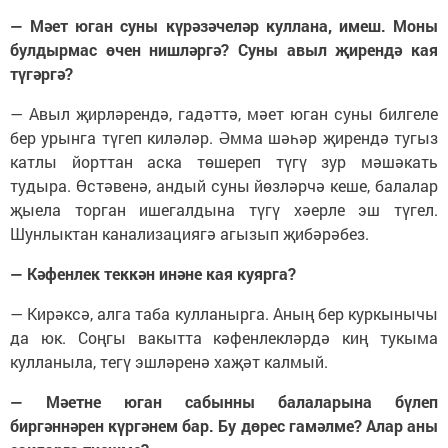
— Мәет юган суны күрәзәчеләр куллана, имеш. Моны
булдырмас өчен нишләргә? Суны авыл җирендә кая
түгәргә?
— Авыл җирләрендә, гадәттә, мәет юган суны билгеле
бер урынга түгеп киләләр. Әмма шәһәр җирендә тугыз
катлы йорттан аска төшереп түгү зур мәшәкать
тудыра. Өстәвенә, андый суны йөзләрчә кеше, балалар
җыела торган ишегалдына түгү хәерле эш түгел.
Шунлыктан канализациягә агызып җибәрәбез.
— Кәфенлек теккән инәне кая куярга?
— Кирәксә, алга таба кулланырга. Аның бер куркынычы
да юк. Соңгы вакытта кәфенлекләрдә киң тукыма
кулланыла, тегү эшләренә хаҗәт калмый.
— Мәетне юган сабынны балаларына бүлеп
биргәннәрен күргәнем бар. Бу дөрес гамәлме? Алар аны