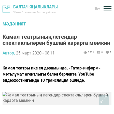
БАЛТАЧ ЯҢАЛЫКЛАРЫ
16+
"Хезмәт" газетасы - Балтач районы
МӘДӘНИЯТ
Камал театрының легендар
спектакльләрен бушлай карарга мөмкин
Автор,
25 март 2020 - 08:11
3321
0
2
Камал театры ике ел дәвамында, «Татар-информ»
мәгълүмат агентлыгы белән берлектә, YouTube
видеохостингында 10 трансляция эшләде.