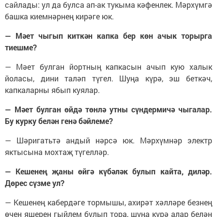
сайлады: ул да булса ап-ак тукыма кәфенлек. Мәрхүмгә
башка киемнәрнең кирәге юк.
— Мәет чыгып киткән капка бер көн ачык торырга
тиешме?
— Мәет булган йортның капкасын ачып кую халык
йоласы, дини таләп түгел. Шуңа күрә, эш беткәч,
капкаларны ябып куялар.
— Мәет булган өйдә төнлә утны сүндермичә чыгалар.
Бу курку белән генә бәйлеме?
— Шәригатьтә андый нәрсә юк. Мәрхүмнәр электр
яктысына мохтаҗ түгелләр.
— Кешенең җаны өйгә күбәләк булып кайта, диләр.
Дөрес сүзме ул?
— Кешенең кабердәге тормышы, ахирәт хәлләре безнең
өчен яшерен гыйлем булып тора, шуңа күрә алар белән