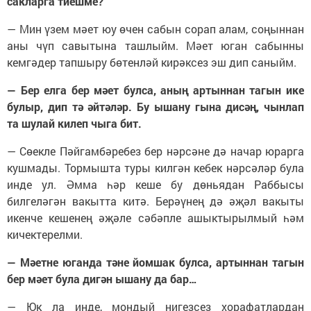
сакларга тиешме?
— Мин үзем мәет юу өчен сабын сорап алам, соңыннан
аны чүп савытына ташлыйм. Мәет юган сабынны
кемгәдер тапшыру бөтенләй кирәксез эш дип саныйм.
— Бер елга бер мәет булса, аның артыннан тагын ике
булыр, дип тә әйтәләр. Бу ышану гына дисәң, чынлап
та шулай килеп чыга бит.
— Сөекле Пәйгамбәребез бер нәрсәне дә начар юрарга
кушмады. Тормышта туры килгән кебек нәрсәләр була
инде ул. Әмма һәр кеше бу дөньядан Раббысы
билгеләгән вакытта китә. Берәүнең дә әҗәл вакыты
икенче кешенең әҗәле сәбәпле ашыктырылмый һәм
кичектерелми.
— Мәетне юганда тәне йомшак булса, артыннан тагын
бер мәет була дигән ышану да бар…
— Юк ла инде, мондый нигезсез хорафатлардан