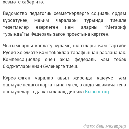
хезмәте хәбәр итә.
Ведомство педагогик хезмәткәрләргә социаль ярдәм
күрсәтүнең мөһим чаралары турында тиешле
төзәтмәләр әзерләгән һәм аларны “Мәгариф
турында”гы Федераль закон проектына керткән.
Чыгымнарны каплату күләме, шартлары һәм тәртибе
Русия Хөкүмәте һәм төбәкләр тарафыннан расланачак.
Компенсацияләр өчен акча федераль һәм төбәк
бюджетларыннан бүленергә тиеш.
Күрсәтелгән чаралар авыл җирендә яшәүче һәм
эшләүче педагогларга гына түгел, ә анда яшәмичә генә
эшләүчеләргә дә кагылачак, дип яза
Кызыл таң
.
Фото: баш мөхәррир