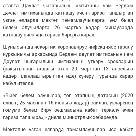
этапта Дәүләт чыгарылыш имтиханы һәм Бердәм
дәүләт имтиханында катнашу өчен гариза тапшырган
узган елларда мәктәп тәмамлаучыларга һәм быел
белем алучыларга 26 мартка кадәр сынауларда
катнашу өчен яңа гариза бирергә кирәк.
Шунысын да искәртик: коронавирус инфекциясе таралу
куркынычы аркасында Бердәм дәүләт имтиханын һәм
Дәүләт чыгарылыш имтиханын үткәрү срокларын
(вакытыннан алдагы этап 20 марттан 13 апрельгә
кадәр планлаштырылган иде) күчерү турында карар
кабул ителде.
«Быел белем алучылар, төп этапның датасын (2020
елның 25 маеннан 16 июньгә кадәр) сайлап, үзләренең
гомуми белем бирү оешмасына кабат теркәлү өчен
гариза тапшыра», - диелә министрлык хәбәрендә.
Мәктәпне узган елларда тәмамлаучылар исә кабат