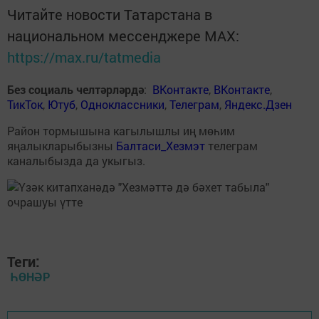
Читайте новости Татарстана в
национальном мессенджере MАХ:
https://max.ru/tatmedia
Без социаль челтәрләрдә
:
ВКонтакте
,
ВКонтакте
,
ТикТок
,
Ютуб
,
Одноклассники
,
Телеграм
,
Яндекс.Дзен
Район тормышына кагылышлы иң мөһим
яңалыкларыбызны
Балтаси_Хезмэт
телеграм
каналыбызда да укыгыз.
Теги:
ҺӨНӘР