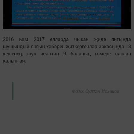
2016 һәм 2017 елларда чыкан җиде янгында
шушындый янгын хәбәрен җиткергечләр аркасында 18
кешенең, шул исәптән 9 баланың гомере саклап
калынган.
Фото: Султан Исхаков