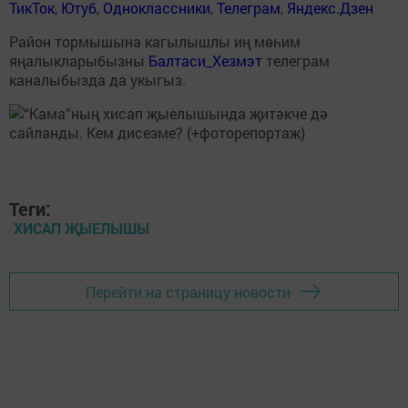
ТикТок
,
Ютуб
,
Одноклассники
,
Телеграм
,
Яндекс.Дзен
Район тормышына кагылышлы иң мөһим
яңалыкларыбызны
Балтаси_Хезмэт
телеграм
каналыбызда да укыгыз.
Теги:
ХИСАП ҖЫЕЛЫШЫ
Перейти на страницу новости