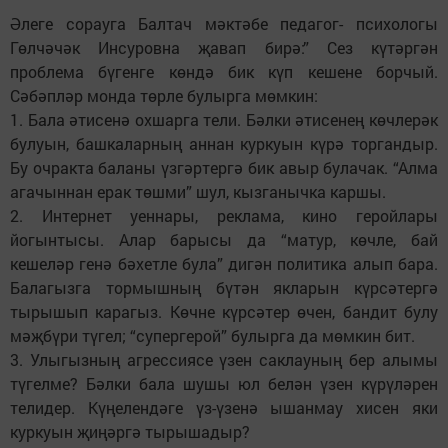
Әлеге сорауга Балтач мәктәбе педагог- психологы
Гөлчәчәк Инсуровна җавап бирә:” Сез күтәргән
проблема бүгенге көндә бик күп кешене борчый.
Сәбәпләр монда төрле булырга мөмкин:
1. Бала әтисенә охшарга тели. Бәлки әтисенең көчлерәк
булуын, башкаларның аннан куркуын күрә торгандыр.
Бу очракта баланы үзгәртергә бик авыр булачак. “Алма
агачыннан ерак төшми” шул, кызганычка каршы.
2. Интернет уеннары, реклама, кино геройлары
йогынтысы. Алар барысы да “матур, көчле, бай
кешеләр генә бәхетле була” дигән политика алып бара.
Балагызга тормышның бүтән якларын күрсәтергә
тырышып карагыз. Көчне күрсәтер өчен, бандит булу
мәҗбүри түгел; “супергерой” булырга да мөмкин бит.
3. Улыгызның агрессиясе үзен саклауның бер алымы
түгелме? Бәлки бала шушы юл белән үзен күрүләрен
телидер. Күңелендәге үз-үзенә ышанмау хисен яки
куркуын җиңәргә тырышадыр?