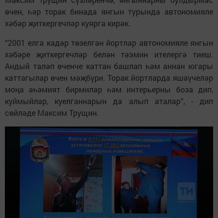
өчен, һәр торак бинада янгын турында автономияле
хәбәр җиткергечләр куярга кирәк.
“2001 елга кадәр төзелгән йортлар автономияле янгын
хәбәре җиткергечләр белән тәэмин ителергә тиеш.
Андый таләп өченче каттан башлап һәм аннан югары
каттагылар өчен мәҗбүри. Торак йортларда яшәүчеләр
моңа әһәмият бирмиләр һәм интерьерны боза дип,
куймыйлар, куелганнарын да алып аталар”, - дип
сөйләде Максим Трущин.