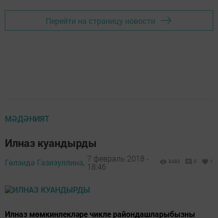
Перейти на страницу новости
МӘДӘНИЯТ
Илназ куандырды
7 февраль 2018 -
Гөлзидә Газизуллина,
3493
0
1
18:46
Илназ мөмкинлекләре чикле райондашларыбызны