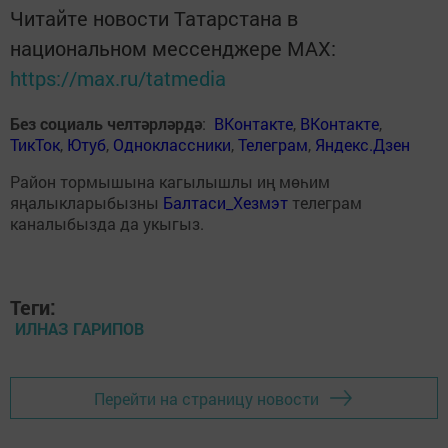
Читайте новости Татарстана в
национальном мессенджере MАХ:
https://max.ru/tatmedia
Без социаль челтәрләрдә
:
ВКонтакте
,
ВКонтакте
,
ТикТок
,
Ютуб
,
Одноклассники
,
Телеграм
,
Яндекс.Дзен
Район тормышына кагылышлы иң мөһим
яңалыкларыбызны
Балтаси_Хезмэт
телеграм
каналыбызда да укыгыз.
Теги:
ИЛНАЗ ГАРИПОВ
Перейти на страницу новости