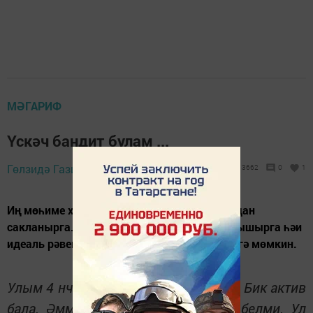
МӘГАРИФ
Үскәч бандит булам ...
7 февраль 2018 -
Гөлзидә Газизуллина,
3662
0
1
17:51
Иң мөһиме хәзер – хулиган ярлыгы тагылудан
сакланырга. Бала шушы исемгә ныклап ябышырга һәи
идеаль рәвештә ул рольне уйнарга керешергә мөмкин.
Улым 4 нче сыйныфта укый. 10 яшь. Бик актив
бала. Әмма үзен контрольдә тота белми. Ул