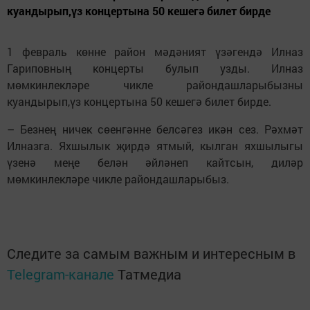
куандырып,үз концертына 50 кешегә билет бирде
1 февраль көнне район мәдәният үзәгендә Илназ
Гариповның концерты булып узды. Илназ
мөмкинлекләре чикле райондашларыбызны
куандырып,үз концертына 50 кешегә билет бирде.
– Безнең ничек сөенгәнне белсәгез икән сез. Рәхмәт
Илназга. Яхшылык җирдә ятмый, кылган яхшылыгы
үзенә меңе белән әйләнеп кайтсын, диләр
мөмкинлекләре чикле райондашларыбыз.
Следите за самым важным и интересным в
Telegram-канале
Татмедиа