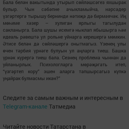
Бала белән вакытында утырып сөйләшсәгез яхшырак
булыр. Чын сәбәпне ачыкламыйча, нәрсәдер
үзгәртергә тырышу бернинди нәтиҗә дә бирмәячәк. Иң
мөһиме хәзер – хулиган ярлыгы тагылудан
сакланырга. Бала шушы исемгә ныклап ябышырга һәи
идеаль рәвештә ул рольне уйнарга керешергә мөмкин.
Әтисе белән дә сөйләшергә онытмагыз. Үзенең улы
өчен тәрбия үрнәге булуын ул аңларга тиеш. Башка
үрнәк күрергә тиеш бала. Сезнең проблема чыннан да
уйланырлык. Психологларга мөрәҗәгать итеп,
“үзгәртеп кору” эшен аларга тапшырсагыз күпкә
уңайрак булмасмы икән?”
Следите за самым важным и интересным в
Telegram-канале
Татмедиа
Читайте новости Татарстана в