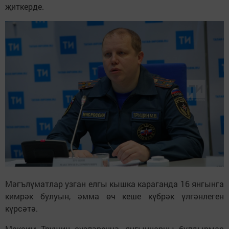
җиткерде.
Мәгълүматлар узган елгы кышка караганда 16 янгынга
кимрәк булуын, әмма өч кеше күбрәк үлгәнлеген
күрсәтә.
Максим Трущин сүзләренчә, янгыннарны булдырмас