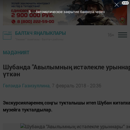
4
Автоматическое закрытие баннера через
БАЛТАЧ ЯҢАЛЫКЛАРЫ
16+
"Хезмәт" газетасы - Балтач районы
МӘДӘНИЯТ
Шубанда "Авылымның истәлекле урыннар
үткән
Гөлзидә Газизуллина,
7 февраль 2018 - 20:36
Экскурсияләренең соңгы тукталышы итеп Шубан китапха
музейга тукталдылар.