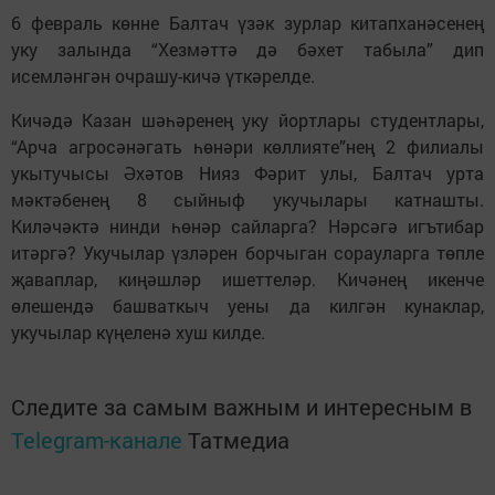
6 февраль көнне Балтач үзәк зурлар китапханәсенең
уку залында “Хезмәттә дә бәхет табыла” дип
исемләнгән очрашу-кичә үткәрелде.
Кичәдә Казан шәһәренең уку йортлары студентлары,
“Арча агросәнәгать һөнәри көллияте”нең 2 филиалы
укытучысы Әхәтов Нияз Фәрит улы, Балтач урта
мәктәбенең 8 сыйныф укучылары катнашты.
Киләчәктә нинди һөнәр сайларга? Нәрсәгә игътибар
итәргә? Укучылар үзләрен борчыган сорауларга төпле
җаваплар, киңәшләр ишеттеләр. Кичәнең икенче
өлешендә башваткыч уены да килгән кунаклар,
укучылар күңеленә хуш килде.
Следите за самым важным и интересным в
Telegram-канале
Татмедиа