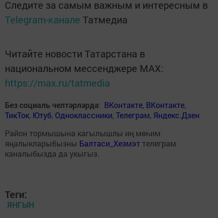
Следите за самым важным и интересным в
Telegram-канале
Татмедиа
Читайте новости Татарстана в
национальном мессенджере MАХ:
https://max.ru/tatmedia
Без социаль челтәрләрдә
:
ВКонтакте
,
ВКонтакте
,
ТикТок
,
Ютуб
,
Одноклассники
,
Телеграм
,
Яндекс.Дзен
Район тормышына кагылышлы иң мөһим
яңалыкларыбызны
Балтаси_Хезмэт
телеграм
каналыбызда да укыгыз.
Теги:
ЯНГЫН