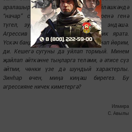
аралашырга бик ярата, тик сөйләшкәндә
“начар” сүзләр куллана. Иптәшләренә генә
түгел, зур кешеләргә дә шулай эндәшә.
Агрессив киноларны, уеннарны бик ярата.
Үскәч бандит булам, кешеләрне кыйнап йөрим,
ди. Кешегә сугуны да уйлап тормый. Минем
җайлап әйткәнне тыңларга теләми, ә әтисе сүз
әйтми, чөнки үзе дә шундый характерлы.
Зинһар өчен, миңа киңәш бирегез. Бу
агрессияне ничек киметергә?
Илмира
С. Авылы