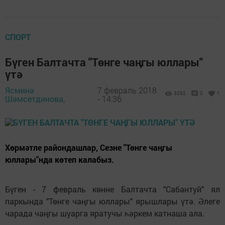
СПОРТ
Бүген Балтачта "Төнге чаңгы юллары"
үтә
Ясминә
7 февраль 2018
3292
0
1
Шәмсетдинова,
- 14:36
Хөрмәтле райондашлар, Сезне "Төнге чаңгы
юллары"нда көтеп калабыз.
Бүген - 7 февраль көнне Балтачта "Сабантуй" ял
паркында "Төнге чаңгы юллары" ярышлары үтә. Әлеге
чарада чаңгы шуарга яратучы һәркем катнаша ала.