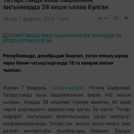
янгыннарда 38 кеше һәлак булган
Автор,
7 февраль 2018 - 19:41
3407
0
1
Республикада, декабрьдән башлап, узган елның шушы
чоры белән чагыштырганда 16 га кимрәк янгын
чыккан.
(Казан, 7 февраль,
“Татар-информ”
, Регина Шәфиева).
Татарстанда кыш башланганнан бирле 442 янгын
чыккан. Аларда 38 кешенең гомере өзелгән, 46 кеше
төрле дәрәҗәдәге җәрәхәтләр алган. Бу хакта “Татар-
информ” мәгълүмат агентлыгында узган матбугат
конференциясендә Татарстан янгын күзәтчелеге баш
дәүләт инспекторы урынбасары Максим Трущин