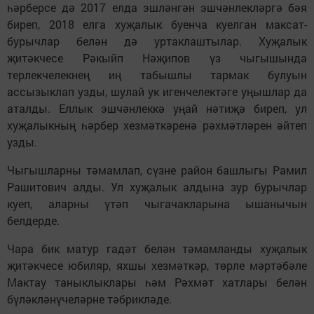
һәрберсе дә 2017 елда эшләнгән эшчәнлекләргә бәя
биреп, 2018 елга хуҗалык буенча куелган максат-
бурычлар белән дә уртаклаштылар. Хуҗалык
җитәкчесе Рәкыйп Нәҗипов үз чыгышында
терлекчелекнең иң табышлы тармак булуын
ассызыклап узды, шулай ук игенчелектәге уңышлар да
аталды. Еллык эшчәнлеккә уңай нәтиҗә биреп, ул
хуҗалыкның һәрбер хезмәткәренә рәхмәтләрен әйтеп
узды.
Чыгышларны тәмамлап, сүзне район башлыгы Рамил
Рашитович алды. Ул хуҗалык алдына зур бурычлар
куеп, аларны үтәп чыгачакларына ышанычын
белдерде.
Чара бик матур гадәт белән тәмамланды хуҗалык
җитәкчесе юбиляр, яхшы хезмәткәр, төрле мәртәбәле
Мактау таныклыклары һәм Рәхмәт хатлары белән
бүләкләнүчеләрне тәбрикләде.