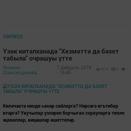
ТӨРЛЕСЕ
Үзәк китапханәдә "Хезмәттә дә бәхет
табыла" очрашуы үтте
Ясминә
7 февраль 2018
3715
0
1
Шәмсетдинова,
- 16:46
Киләчәктә нинди һөнәр сайларга? Нәрсәгә игътибар
итәргә? Укучылар үзләрен борчыган сорауларга төпле
җаваплар, киңәшләр ишеттеләр.