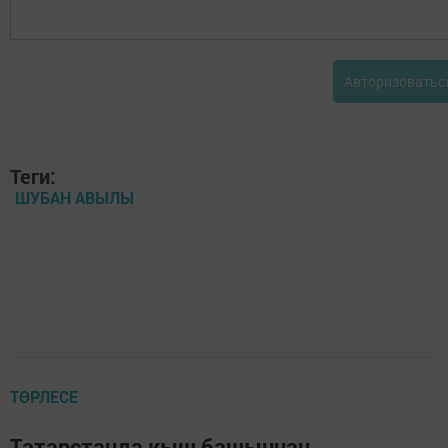
Авторизоватьс
Теги:
ШУБАН АВЫЛЫ
ТӨРЛЕСЕ
Татарстанда кыш башыннан