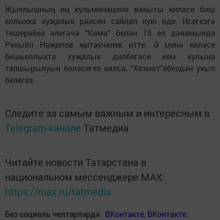
Җыелышның иң кульминацион вакыты киләсе биш
еллыкка хуҗалык рәисен сайлап кую иде. Исегезгә
төшерәбез әлегәчә “Кама” белән 15 ел дәвамында
Рәкыйп Нәҗипов җитәкчелек итте. Ә менә киләсе
бишьеллыкта хуҗалык дилбегәсе кем кулына
тапшырылуын беләсегез килсә, “Хезмәт”ебездән укып
белегез.
Следите за самым важным и интересным в
Telegram-канале
Татмедиа
Читайте новости Татарстана в
национальном мессенджере MАХ:
https://max.ru/tatmedia
Без социаль челтәрләрдә
:
ВКонтакте
,
ВКонтакте
,