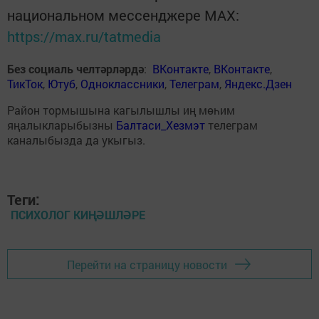
национальном мессенджере MАХ:
https://max.ru/tatmedia
Без социаль челтәрләрдә
:
ВКонтакте
,
ВКонтакте
,
ТикТок
,
Ютуб
,
Одноклассники
,
Телеграм
,
Яндекс.Дзен
Район тормышына кагылышлы иң мөһим
яңалыкларыбызны
Балтаси_Хезмэт
телеграм
каналыбызда да укыгыз.
Теги:
ПСИХОЛОГ КИҢӘШЛӘРЕ
Перейти на страницу новости