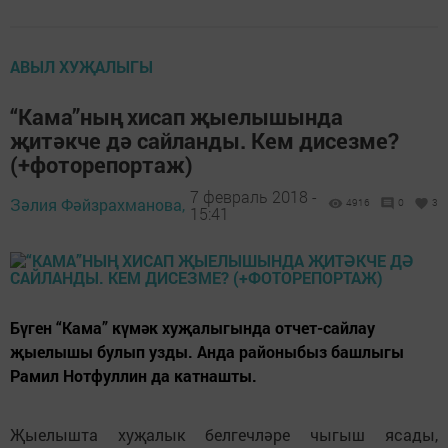
АВЫЛ ХУҖАЛЫГЫ
“Кама”ның хисап җыелышында
җитәкче дә сайланды. Кем дисезме?
(+фоторепортаж)
7 февраль 2018 -
Зәлия Фәйзрахманова,
4916
0
3
15:41
Бүген “Кама” күмәк хуҗалыгында отчет-сайлау
җыелышы булып узды. Анда районыбыз башлыгы
Рамил Нотфуллин да катнашты.
Җыелышта хуҗалык белгечләре чыгыш ясады,