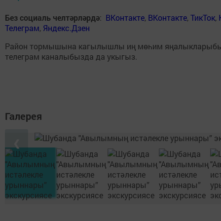
Без социаль челтәрләрдә
:
ВКонтакте
,
ВКонтакте
,
ТикТок
,
Телеграм
,
Яндекс.Дзен
Район тормышына кагылышлы иң мөһим яңалыкларыб
телеграм каналыбызда да укыгыз.
Галерея
❮