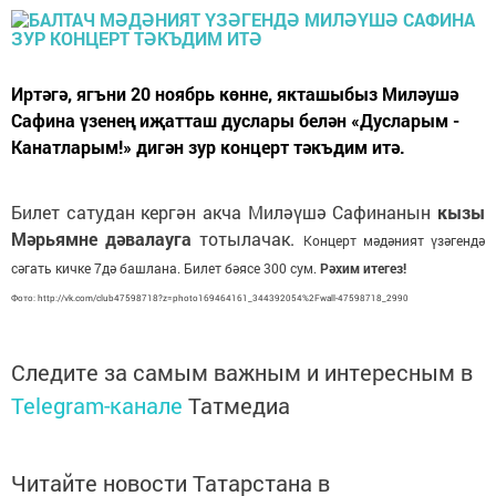
Иртәгә, ягъни 20 ноябрь көнне, якташыбыз Миләушә
Сафина үзенең иҗатташ дуслары белән «Дусларым -
Канатларым!» дигән зур концерт тәкъдим итә.
Билет сатудан кергән акча Миләүшә Сафинанын
кызы
Мәрьямне дәвалауга
тотылачак.
Концерт мәдәният үзәгендә
сәгать кичке 7дә башлана. Билет бәясе 300 сум.
Рәхим итегез!
Фото: http://vk.com/club47598718?z=photo169464161_344392054%2Fwall-47598718_2990
Следите за самым важным и интересным в
Telegram-канале
Татмедиа
Читайте новости Татарстана в