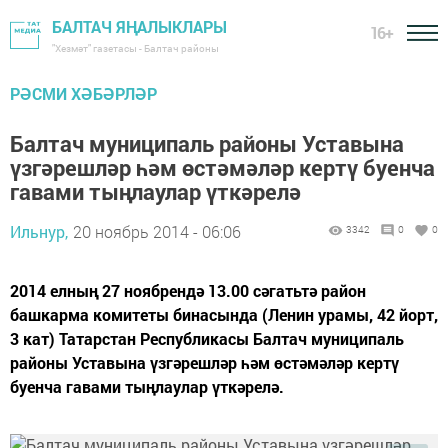
БАЛТАЧ ЯҢАЛЫКЛАРЫ
16+
"Хезмәт" газетасы - Балтач районы
РӘСМИ ХӘБӘРЛӘР
Балтач муниципаль районы Уставына
үзгәрешләр һәм өстәмәләр кертү буенча
гавами тыңлаулар үткәрелә
Ильнур,
20 ноябрь 2014 - 06:06
3342
0
0
2014 елның 27 ноябрендә 13.00 сәгатьтә район
башкарма комитеты бинасында (Ленин урамы, 42 йорт,
3 кат) Татарстан Республикасы Балтач муниципаль
районы Уставына үзгәрешләр һәм өстәмәләр кертү
буенча гавами тыңлаулар үткәрелә.