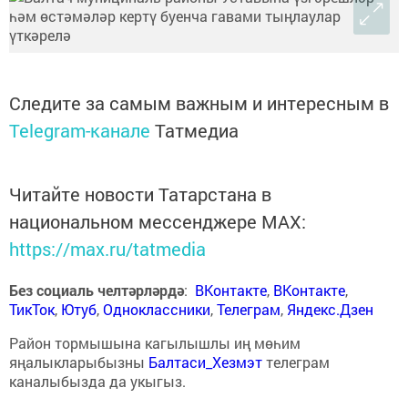
Следите за самым важным и интересным в
Telegram-канале
Татмедиа
Читайте новости Татарстана в
национальном мессенджере MАХ:
https://max.ru/tatmedia
Без социаль челтәрләрдә
:
ВКонтакте
,
ВКонтакте
,
ТикТок
,
Ютуб
,
Одноклассники
,
Телеграм
,
Яндекс.Дзен
Район тормышына кагылышлы иң мөһим
яңалыкларыбызны
Балтаси_Хезмэт
телеграм
каналыбызда да укыгыз.