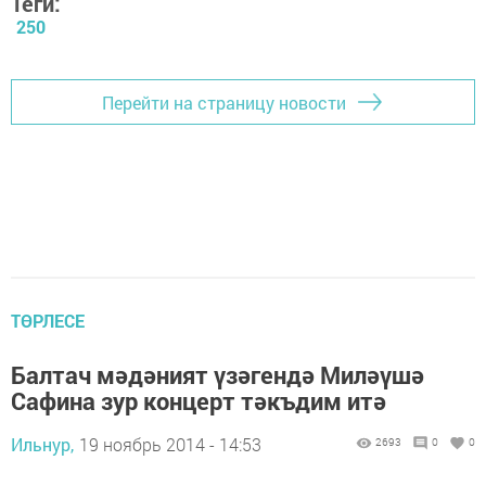
Теги:
250
Перейти на страницу новости
ТӨРЛЕСЕ
Балтач мәдәният үзәгендә Миләүшә
Сафина зур концерт тәкъдим итә
Ильнур,
19 ноябрь 2014 - 14:53
2693
0
0