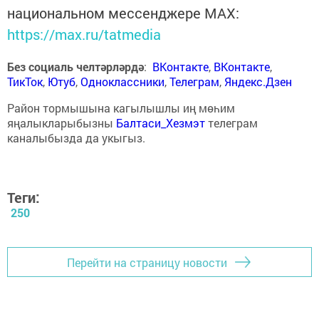
национальном мессенджере MАХ:
https://max.ru/tatmedia
Без социаль челтәрләрдә
:
ВКонтакте
,
ВКонтакте
,
ТикТок
,
Ютуб
,
Одноклассники
,
Телеграм
,
Яндекс.Дзен
Район тормышына кагылышлы иң мөһим
яңалыкларыбызны
Балтаси_Хезмэт
телеграм
каналыбызда да укыгыз.
Теги:
250
Перейти на страницу новости