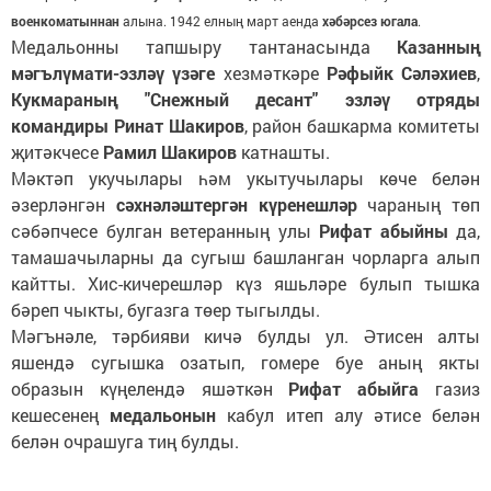
военкоматыннан
алына. 1942 елның март аенда
хәбәрсез югала
.
Медальонны тапшыру тантанасында
Казанның
мәгълүмати-эзләү үзәге
хезмәткәре
Рәфыйк Сәләхиев
,
Кукмараның "Снежный десант" эзләү отряды
командиры Ринат Шакиров
, район башкарма комитеты
җитәкчесе
Рамил Шакиров
катнашты.
Мәктәп укучылары һәм укытучылары көче белән
әзерләнгән
сәхнәләштергән күренешләр
чараның төп
сәбәпчесе булган ветеранның улы
Рифат абыйны
да,
тамашачыларны да сугыш башланган чорларга алып
кайтты. Хис-кичерешләр күз яшьләре булып тышка
бәреп чыкты, бугазга төер тыгылды.
Мәгънәле, тәрбияви кичә булды ул. Әтисен алты
яшендә сугышка озатып, гомере буе аның якты
образын күңелендә яшәткән
Рифат абыйга
газиз
кешесенең
медальонын
кабул итеп алу әтисе белән
белән очрашуга тиң булды.