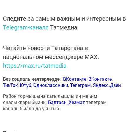
Следите за самым важным и интересным в
Telegram-канале
Татмедиа
Читайте новости Татарстана в
национальном мессенджере MАХ:
https://max.ru/tatmedia
Без социаль челтәрләрдә
:
ВКонтакте
,
ВКонтакте
,
ТикТок
,
Ютуб
,
Одноклассники
,
Телеграм
,
Яндекс.Дзен
Район тормышына кагылышлы иң мөһим
яңалыкларыбызны
Балтаси_Хезмэт
телеграм
каналыбызда да укыгыз.