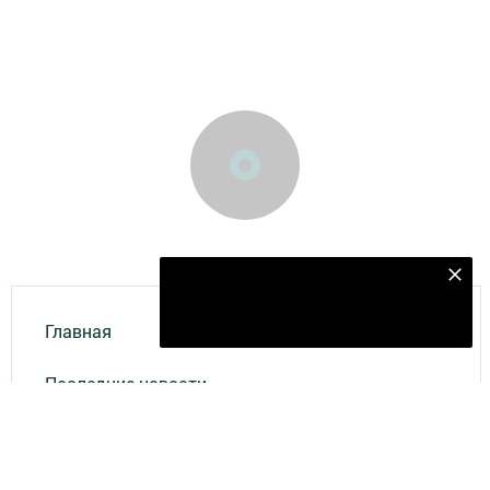
Безнең Яндекс Дзен каналына языл
Подписаться
Главная
Последние новости
Азьлане
Объявления