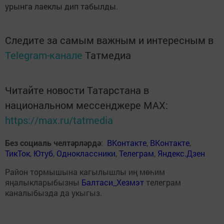
урынга лаеклы дип табылды.
Следите за самым важным и интересным в
Telegram-канале
Татмедиа
Читайте новости Татарстана в
национальном мессенджере MАХ:
https://max.ru/tatmedia
Без социаль челтәрләрдә
:
ВКонтакте
,
ВКонтакте
,
ТикТок
,
Ютуб
,
Одноклассники
,
Телеграм
,
Яндекс.Дзен
Район тормышына кагылышлы иң мөһим
яңалыкларыбызны
Балтаси_Хезмэт
телеграм
каналыбызда да укыгыз.