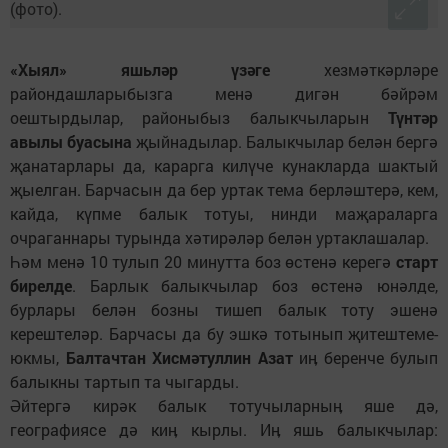
«Хыял» яшьләр үзәге
хезмәткәрләре
райондашларыбызга менә дигән бәйрәм
оештырдылар, районыбыз балыкчыларын
Түнтәр
авылы буасына
җыйнадылар. Балыкчылар белән бергә
җанатарлары да, карарга килүче кунакларда шактый
җыелган. Барчасын да бер уртак тема берләштерә, кем,
кайда, күпме балык тотуы, нинди маҗараларга
очраганнары турында хәтирәләр белән уртаклашалар.
Һәм менә 10 тулып 20 минутта боз өстенә керегә
старт
бирелде
. Барлык балыкчылар боз өстенә юнәлде,
бурлары белән бозны тишеп балык тоту эшенә
керештеләр. Барчасы да бу эшкә тотынып җитештеме-
юкмы,
Балтачтан Хисмәтуллин Азат
иӊ беренче булып
балыкны тартып та чыгарды.
Әйтергә кирәк балык тотучыларныӊ яше дә,
географиясе дә киӊ кырлы. Иӊ яшь балыкчылар: