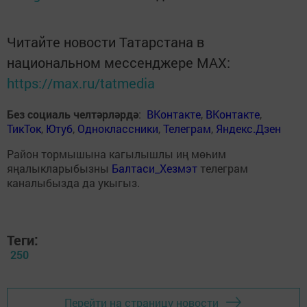
Читайте новости Татарстана в
национальном мессенджере MАХ:
https://max.ru/tatmedia
Без социаль челтәрләрдә
:
ВКонтакте
,
ВКонтакте
,
ТикТок
,
Ютуб
,
Одноклассники
,
Телеграм
,
Яндекс.Дзен
Район тормышына кагылышлы иң мөһим
яңалыкларыбызны
Балтаси_Хезмэт
телеграм
каналыбызда да укыгыз.
Теги:
250
Перейти на страницу новости