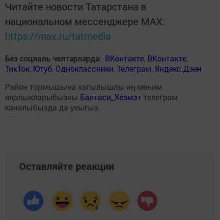
Читайте новости Татарстана в
национальном мессенджере MАХ:
https://max.ru/tatmedia
Без социаль челтәрләрдә
:
ВКонтакте
,
ВКонтакте
,
ТикТок
,
Ютуб
,
Одноклассники
,
Телеграм
,
Яндекс.Дзен
Район тормышына кагылышлы иң мөһим
яңалыкларыбызны
Балтаси_Хезмэт
телеграм
каналыбызда да укыгыз.
Оставляйте реакции