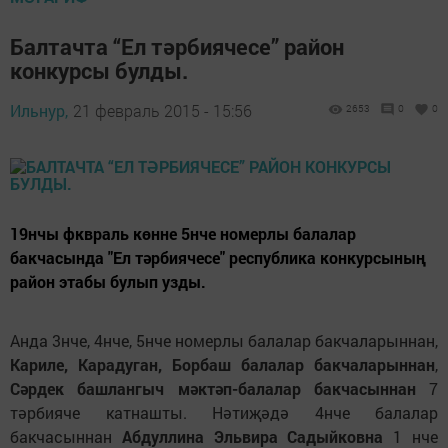
Балтачта “Ел тәрбиячесе” район
конкурсы булды.
Ильнур,
21 февраль 2015 - 15:56
2653
0
0
19нчы фквраль көнне 5нче номерлы балалар
бакчасында "Ел тәрбиячесе" республика конкурсының
район этабы булып узды.
Анда 3нче, 4нче, 5нче номерлы балалар бакчаларыннан,
Кариле, Карадуган, Борбаш балалар бакчаларыннан
,
Сәрдек башлангыч мәктәп-балалар бакчасыннан
7
тәрбияче катнашты. Нәтиҗәдә 4нче балалар
бакчасыннан
Абдуллина Эльвира Садыйковна
1 нче