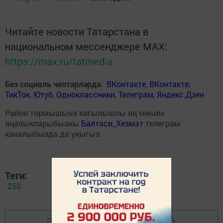
Читайте новости Татарстана в
национальном мессенджере MАХ:
https://max.ru/tatmedia
Без социаль челтәрләрдә
:
ВКонтакте
,
ВКонтакте
,
ТикТок
,
Ютуб
,
Одноклассники
,
Телеграм
,
Яндекс.Дзен
Район тормышына кагылышлы иң мөһим
яңалыкларыбызны
Балтаси_Хезмэт
телеграм
каналыбызда да укыгыз.
Теги:
250
Перейти на страницу новости