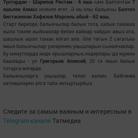
Түнтәрдән - Шәрипов Рөстәм - 6 яшь
һәм Балтачтан
7
яшьлек Алмаз
исемле егет. Ә иӊ олы балыкчы
Балтач
бистәсеннән Хафизов Марсель абый - 62 яшь
.
Старт бирелде, балыкчылар балык тота, халык тамаша
кыла тәмле кыймаклар белән кайнар чәйдән авыз итә,
шашлык ашап тамак ялгап ала. Әле тагын 2 сәгатькә
якын балыкчылар үзләренеӊ уӊышларын сынаячаклар.
Бу минутларда инде ярышларныӊ лидерлары да күренә
башлады - ул
Григорьев Алексей
, 20 гә якын балык
тотарга өлгерде.
Балыкчыларга уӊышлар теләп калам. Бәйгенеӊ
нәтиҗәләрен алга таба яктыртырбыз.
Следите за самым важным и интересным в
Telegram-канале
Татмедиа