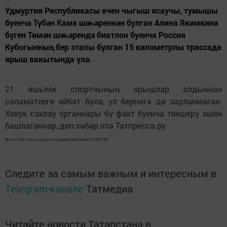
Удмуртия Республикасы өчен чыгыш ясаучы, тумышы
буенча Түбән Кама шәһәреннән булган Алина Якимкина
бүген Төмән шәһәрендә биатлон буенча Россия
Кубогынныӊ бер этапы булган 15 километрлы трассада
ярыш вакытында үлә.
21 яшьлек спортчыныӊ ярышлар алдыннан
сәламәтлеге әйбәт була, ул бернигә дә зарланмаган.
Хокук саклау органнары бу факт буенча тикшерү эшен
башлаганнар, дип хәбәр итә Татпресса.ру
Фото: http://m.sovsport.ru/gazeta/article-item/780298
Следите за самым важным и интересным в
Telegram-канале
Татмедиа
Читайте новости Татарстана в