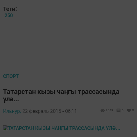
Теги:
250
СПОРТ
Татарстан кызы чаӊгы трассасында
үлә...
Ильнур,
22 февраль 2015 - 06:11
2549
0
0