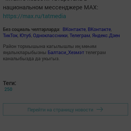
национальном мессенджере MАХ:
https://max.ru/tatmedia
Без социаль челтәрләрдә
:
ВКонтакте
,
ВКонтакте
,
ТикТок
,
Ютуб
,
Одноклассники
,
Телеграм
,
Яндекс.Дзен
Район тормышына кагылышлы иң мөһим
яңалыкларыбызны
Балтаси_Хезмэт
телеграм
каналыбызда да укыгыз.
Теги:
250
Перейти на страницу новости