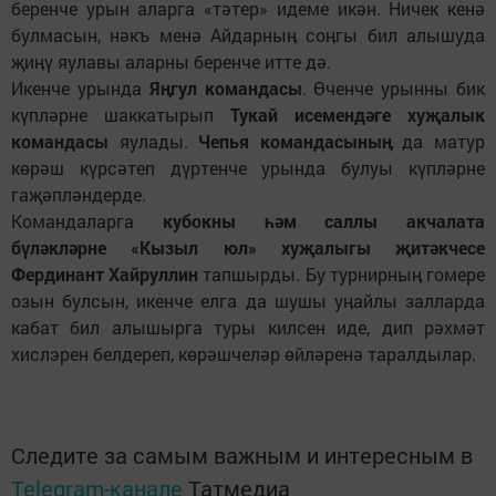
беренче урын аларга «тәтер» идеме икән. Ничек кенә
булмасын, нәкъ менә Айдарныӊ соӊгы бил алышуда
җиӊү яулавы аларны беренче итте дә.
Икенче урында
Яӊгул командасы
. Өченче урынны бик
күпләрне шаккатырып
Тукай исемендәге хуҗалык
командасы
яулады.
Чепья командасыныӊ
да матур
көрәш күрсәтеп дүртенче урында булуы күпләрне
гаҗәпләндерде.
Командаларга
кубокны һәм саллы акчалата
бүләкләрне «Кызыл юл» хуҗалыгы җитәкчесе
Фердинант Хайруллин
тапшырды. Бу турнирныӊ гомере
озын булсын, икенче елга да шушы уӊайлы залларда
кабат бил алышырга туры килсен иде, дип рәхмәт
хислэрен белдереп, көрәшчеләр өйләренә таралдылар.
Следите за самым важным и интересным в
Telegram-канале
Татмедиа