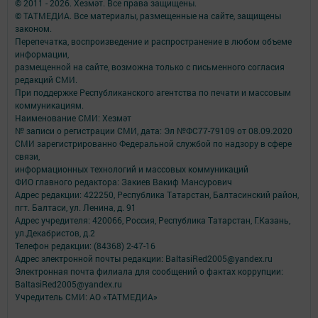
© 2011 - 2026. Хезмәт. Все права защищены.
© ТАТМЕДИА. Все материалы, размещенные на сайте, защищены
законом.
Перепечатка, воспроизведение и распространение в любом объеме
информации,
размещенной на сайте, возможна только с письменного согласия
редакций СМИ.
При поддержке Республиканского агентства по печати и массовым
коммуникациям.
Наименование СМИ: Хезмәт
№ записи о регистрации СМИ, дата: Эл №ФС77-79109 от 08.09.2020
СМИ зарегистрированно Федеральной службой по надзору в сфере
связи,
информационных технологий и массовых коммуникаций
ФИО главного редактора: Закиев Вакиф Мансурович
Адрес редакции: 422250, Республика Татарстан, Балтасинский район,
пгт. Балтаси, ул. Ленина, д. 91
Адрес учредителя: 420066, Россия, Республика Татарстан, Г.Казань,
ул.Декабристов, д.2
Телефон редакции: (84368) 2-47-16
Адрес электронной почты редакции: BaltasiRed2005@yandex.ru
Электронная почта филиала для сообщений о фактах коррупции:
BaltasiRed2005@yandex.ru
Учредитель СМИ: АО «ТАТМЕДИА»