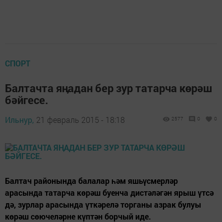
СПОРТ
Балтачта яӊадан бер зур татарча көрәш
бәйгесе.
Ильнур,
21 февраль 2015 - 18:18
2577
0
0
Балтач районында балалар һәм яшьүсмерләр
арасында татарча көрәш буенча дистәләгән ярыш үтсә
дә, зурлар арасында үткәрелә торганы азрак булуы
көрәш сөючеләрне күптән борчый иде.