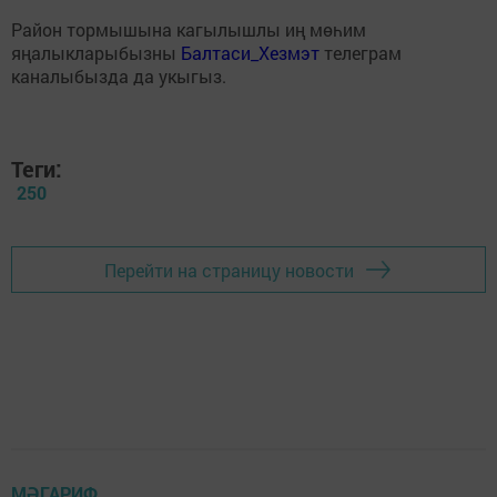
Район тормышына кагылышлы иң мөһим
яңалыкларыбызны
Балтаси_Хезмэт
телеграм
каналыбызда да укыгыз.
Теги:
250
Перейти на страницу новости
МӘГАРИФ