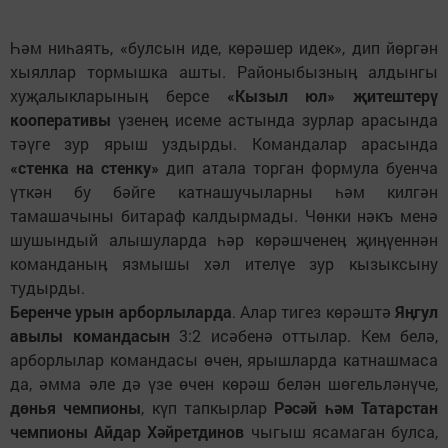
Һәм ниһаять, «булсын иде, көрәшер идек», дип йөргән
хыяллар тормышка ашты. Районыбызныӊ алдынгы
хуҗалыкларыныӊ берсе
«Кызыл юл» җитештерү
кооперативы
үзенеӊ исеме астында зурлар арасында
тәүге зур ярыш уздырды. Командалар арасында
«стенка на стенку»
дип атала торган формула буенча
үткән бу бәйге катнашучыларны һәм килгән
тамашачыны битараф калдырмады. Чөнки нәкъ менә
шушындый алышуларда һәр көрәшченеӊ җиӊүеннән
команданыӊ язмышы хәл ителүе зур кызыксыну
тудырды.
Беренче урын арборлыларда
. Алар тигез көрәштә
Яӊгул
авылы командасын
3:2 исәбенә оттылар. Кем белә,
арборлылар командасы өчен, ярышларда катнашмаса
да, әмма әле дә үзе өчен көрәш белән шөгельләнүче,
дөнья чемпионы
, күп тапкырлар
Рәсәй һәм Татарстан
чемпионы Айдар Хәйретдинов
чыгыш ясамаган булса,