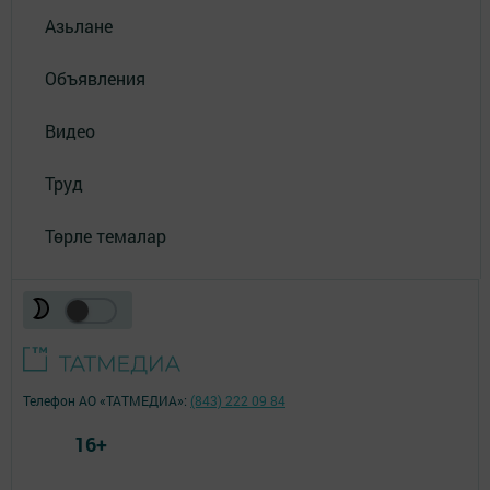
Азьлане
Объявления
Видео
Труд
Төрле темалар
Телефон АО «ТАТМЕДИА»:
(843) 222 09 84
16+