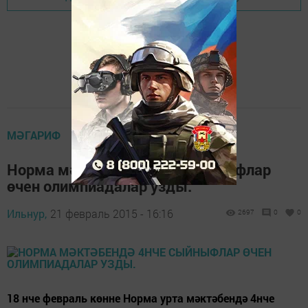
МӘГАРИФ
Норма мәктәбендә 4нче сыйныфлар
өчен олимпиадалар узды.
Ильнур,
21 февраль 2015 - 16:16
2697
0
0
18 нче февраль көнне Норма урта мәктәбендә 4нче