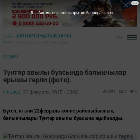
4
Автоматическое закрытие баннера через
БАЛТАЧ ЯҢАЛЫКЛАРЫ
16+
"Хезмәт" газетасы - Балтач районы
СПОРТ
Түнтәр авылы буасында балыкчылар
ярышы гөрли (фото).
Ильнур,
22 февраль 2015 - 08:03
2595
0
0
Бүген, ягъни 22февраль көнне районыбызныӊ
балыкчылары Түнтәр авылы буасына җыйналды.