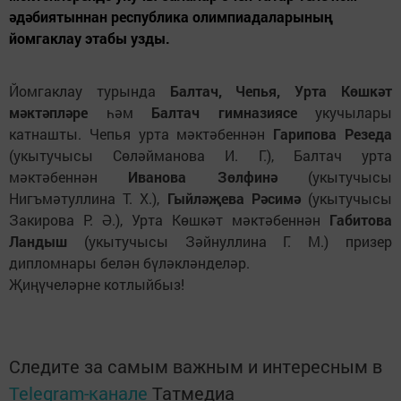
әдәбиятыннан республика олимпиадаларының
йомгаклау этабы узды.
Йомгаклау турында
Балтач, Чепья, Урта Көшкәт
мәктәпләре
һәм
Балтач гимназиясе
укучылары
катнашты. Чепья урта мәктәбеннән
Гарипова Резеда
(укытучысы Сөләйманова И. Г.), Балтач урта
мәктәбеннән
Иванова Зөлфинә
(укытучысы
Нигъмәтуллина Т. Х.),
Гыйләҗева Рәсимә
(укытучысы
Закирова Р. Ә.), Урта Көшкәт мәктәбеннән
Габитова
Ландыш
(укытучысы Зәйнуллина Г. М.) призер
дипломнары белән бүләкләнделәр.
Җиңүчеләрне котлыйбыз!
Следите за самым важным и интересным в
Telegram-канале
Татмедиа