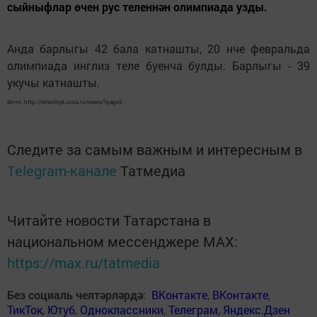
сыйныфлар өчен рус теленнән олимпиада узды.
Анда барлыгы 42 бала катнашты, 20 нче февральда
олимпиада инглиз теле буенча булды. Барлыгы - 39
укучы катнашты.
Фото: http://shkolnyk.ucoz.ru/news/?page3
Следите за самым важным и интересным в
Telegram-канале
Татмедиа
Читайте новости Татарстана в
национальном мессенджере MАХ:
https://max.ru/tatmedia
Без социаль челтәрләрдә
:
ВКонтакте
,
ВКонтакте
,
ТикТок
,
Ютуб
,
Одноклассники
,
Телеграм
,
Яндекс.Дзен