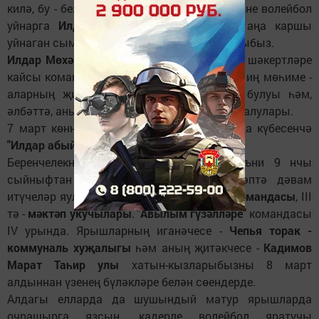
килә, бу - безнең өчен иң авыры. Чөнки безне волейбол
уйнарга
Илдар абый
өйрәтте, ә хәзер аңа каршы
уйнаган сыман", - диләр элеккеге укучыларыбыз.
Илдар Мөхәммәтнаилевич
исә чын остаз - шәкертләре
кайсы команда өчен уйнаса да, аның өчен иң мөһиме -
аларның җиңүгә омтылуы, сау-сәламәт булуы һәм,
әлбәттә, аны әнә шулай хөрмәт белән искә алулары.
7 март көнне оештырылган ярышларда да күбесенчә
"Илдар абый кызлары"
уйнады.
Беренчелекне -
"Читтәге безнекеләр"
, ягъни 9 нчы
сыйныфтан соң укуларын башка мәктәптә дәвам
итүчеләр яулады, II урында -
Студентлар командасы
, III
тә -
мәктәп укучылары
.
"Авылым гүзәлләре"
командасы
IV урында. Ярышларның иганәчесе -
Чепья торак -
коммуналь хуҗалыгы
һәм аның җитәкчесе -
Кадимов
Марат Таһир улы
хатын-кызларыбызны 8 март
алдыннан үзенең бүләкләре белән сөендерде.
Алдагы елларда да шушындый матур ярышларда
очрашырга язсын, кадерле волейбол яратучы