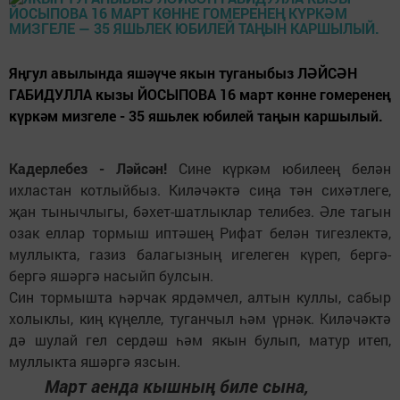
Яңгул авылында яшәүче якын туганыбыз ЛӘЙСӘН
ГАБИДУЛЛА кызы ЙОСЫПОВА 16 март көнне гомеренең
күркәм мизгеле - 35 яшьлек юбилей таңын каршылый.
Кадерлебез - Ләйсән!
Сине күркәм юбилеең белән
ихластан котлыйбыз. Киләчәктә сиңа тән сихәтлеге,
җан тынычлыгы, бәхет-шатлыклар телибез. Әле тагын
озак еллар тормыш иптәшең Рифат белән тигезлектә,
муллыкта, газиз балагызның игелеген күреп, бергә-
бергә яшәргә насыйп булсын.
Син тормышта һәрчак ярдәмчел, алтын куллы, сабыр
холыклы, киң күңелле, туганчыл һәм үрнәк. Киләчәктә
дә шулай гел сердәш һәм якын булып, матур итеп,
муллыкта яшәргә язсын.
Март аенда кышның биле сына,