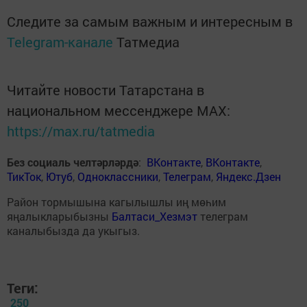
Следите за самым важным и интересным в
Telegram-канале
Татмедиа
Читайте новости Татарстана в
национальном мессенджере MАХ:
https://max.ru/tatmedia
Без социаль челтәрләрдә
:
ВКонтакте
,
ВКонтакте
,
ТикТок
,
Ютуб
,
Одноклассники
,
Телеграм
,
Яндекс.Дзен
Район тормышына кагылышлы иң мөһим
яңалыкларыбызны
Балтаси_Хезмэт
телеграм
каналыбызда да укыгыз.
Теги:
250