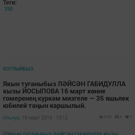
Теги:
250
КОТЛЫЙБЫЗ
Якын туганыбыз ЛӘЙСӘН ГАБИДУЛЛА
кызы ЙОСЫПОВА 16 март көнне
гомеренең күркәм мизгеле — 35 яшьлек
юбилей таңын каршылый.
Ильнур,
16 март 2015 - 15:12
2723
0
0