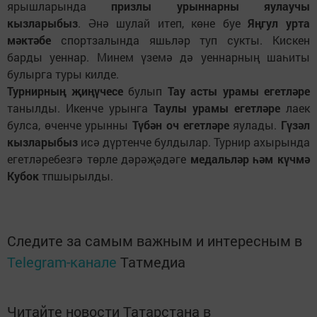
ярышларында
призлы урыннарны яулаучы
кызларыбыз
. Әнә шулай итеп, көне буе
Яңгул урта
мәктәбе
спортзалында яшьләр туп сукты. Кискен
барды уеннар. Минем үземә дә уеннарның шаһиты
булырга туры килде.
Турнирның
җиңүчесе
булып
Тау асты урамы
егетләре
танылды. Икенче урынга
Таулы урамы егетләре
лаек
булса, өченче урынны
Түбән оч егетләре
яулады.
Гүзәл
кызларыбыз
исә дүртенче булдылар. Турнир ахырында
егетләребезгә төрле дәрәҗәдәге
медальләр һәм күчмә
Кубок
тпшырылды.
Следите за самым важным и интересным в
Telegram-канале
Татмедиа
Читайте новости Татарстана в