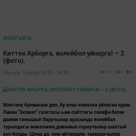
ҖӘМГЫЯТЬ
Киттек Арборга, волейбол уйнарга! – 2
(фото).
Ильнур,
16 март 2015 - 14:38
2731
0
0
Мактану булмасын дип, бу юлы язмаска уйлаган идем.
Ләкин "Хезмәт" газетасы һәм сайттагы сәхифә белән
даими танышып баручылар арасында волейбол
турындагы мәкаләнең дәвамын сораучылар шактый
күп булды. Шуңа да, кем әйтмешли, тамашачылар