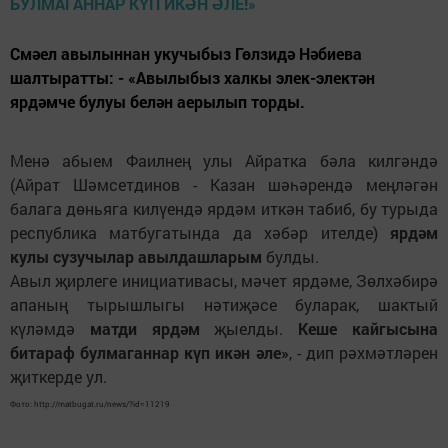
Смәел авылыннан укучыбыз Гөлзидә Нәбиева
шалтыратты: - «Авылыбыз халкы элек-электән
ярдәмче булуы белән аерылып торды.
Менә абыем Фаилнең улы Айратка бәла килгәндә
(Айрат Шәмсетдинов - Казан шәһәрендә меңләгән
балага дөньяга килүендә ярдәм иткән табиб, бу турыда
республика матбугатында да хәбәр ителде)
ярдәм
кулы сузучылар авылдашларым
булды.
Авыл җирлеге инициативасы, мәчет ярдәме, Зөлхәбирә
апаның тырышлыгы нәтиҗәсе буларак, шактый
күләмдә
матди ярдәм
җыелды.
Кеше кайгысына
битараф булмаганнар күп икән әле»
, - дип рәхмәтләрен
җиткерде ул.
Фото: http://matbugat.ru/news/?id=11219