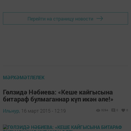
Перейти на страницу новости
МӘРХӘМӘТЛЕЛЕК
Гөлзидә Нәбиева: «Кеше кайгысына
битараф булмаганнар күп икән әле!»
Ильнур,
16 март 2015 - 12:19
3294
0
0