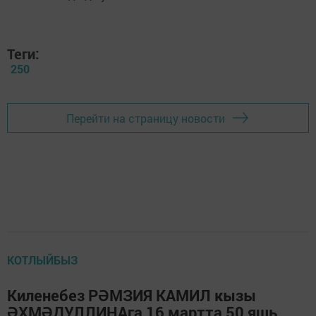
Теги:
250
Перейти на страницу новости
КОТЛЫЙБЫЗ
Киленебез РӘМЗИЯ КАМИЛ кызы
ӘХМӘДУЛЛИНАга 16 мартта 50 яшь