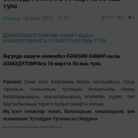
тула
Ильнур,
16 март 2015 - 12:57
2707
0
0
Яңгулда яшәүче киленебез РӘМЗИЯ КАМИЛ кызы
ӘХМӘДУЛЛИНАга 16 мартта 50 яшь тула.
Рәмзия!
Сине олы бәйрәмең белән котлыйбыз. Сиңа
тазалык, тынычлык, туганым Исмәгыйль белән
балаларыңның, оныкларыңның игелеген күреп, төп
йортыбызның терәге булып яшәргә язсын.
Иң изге теләкләр теләп, балаларым, оныкларым, әни
исеменнән Чутайдан туганыгыз Мәдинә.
Фото: http://www.srozhdeniem.ru/drugoe/foto.php