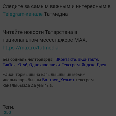
Следите за самым важным и интересным в
Telegram-канале
Татмедиа
Читайте новости Татарстана в
национальном мессенджере MАХ:
https://max.ru/tatmedia
Без социаль челтәрләрдә
:
ВКонтакте
,
ВКонтакте
,
ТикТок
,
Ютуб
,
Одноклассники
,
Телеграм
,
Яндекс.Дзен
Район тормышына кагылышлы иң мөһим
яңалыкларыбызны
Балтаси_Хезмэт
телеграм
каналыбызда да укыгыз.
Теги:
250