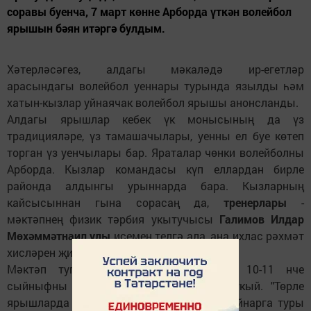
соравы буенча, 7 март көнне Арборда үткән волейбол
ярышын бәян итәргә булдым.
Хәтерләсәгез, алдагы мәкаләдә ир-егетләр
арасындагы волейбол уеннары турында язылды һәм
хатын-кызлар уйнаячак волейбол ярышы анонсланды.
Алдагы ярышлар кебек үк монысының да үз
традицияләре, үз тамашачылары, уенны ел буе көтеп
торган үз уенчылары бар. Яраталар чөнки волейболны
Арборда. Кызлар командасы күп еллардан бирле
районда алдынгы урыннарда бара. Кызларның
кайсысыннан гына сорасаң да,
тренерлары
-
мәктәпнең физик тәрбия укытучысы
Галимов Илдар
Мөхәммәтнаил улы
исемен телгә ала, аңа ихлас рәхмәт
хисләрен җиткерә.
Мәктәп тугызеллыкка үзгәрү сәбәпле, 10-11 нче
сыйныфны балалар
Чепья мәктәбендә
укый. "Төрле
ярышларда Арбор командасына каршы уйнарга туры