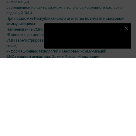
информации,
размещенной на сайте, возможна только с письменного согласия
редакций СМИ.
При поддержке Республиканского агентства по печати и массовым
коммуникациям.
Наименование СМИ: Хезмәт
Безнең Яндекс Дзен каналына языл
№ записи о регистрации СМИ, дата: Эл №ФС77-79109 от 08.09.2020
Подписаться
СМИ зарегистрированно Федеральной службой по надзору в сфере
связи,
информационных технологий и массовых коммуникаций
ФИО главного редактора: Закиев Вакиф Мансурович
Адрес редакции: 422250, Республика Татарстан, Балтасинский район,
пгт. Балтаси, ул. Ленина, д. 91
Адрес учредителя: 420066, Россия, Республика Татарстан, Г.Казань,
ул.Декабристов, д.2
Телефон редакции: (84368) 2-47-16
Адрес электронной почты редакции: BaltasiRed2005@yandex.ru
Электронная почта филиала для сообщений о фактах коррупции:
BaltasiRed2005@yandex.ru
Учредитель СМИ: АО «ТАТМЕДИА»
Антикоррупционная политика
АО «ТАТМЕДИА» использует «cookie»
для персонализации сервисов и
удобства пользователей сайтом.
Использование «cookie» можно отменить в настройках браузера.