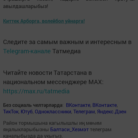
авылдашларыбыз!
Киттек Арборга, волейбол уйнарга!
Следите за самым важным и интересным в
Telegram-канале
Татмедиа
Читайте новости Татарстана в
национальном мессенджере MАХ:
https://max.ru/tatmedia
Без социаль челтәрләрдә
:
ВКонтакте
,
ВКонтакте
,
ТикТок
,
Ютуб
,
Одноклассники
,
Телеграм
,
Яндекс.Дзен
Район тормышына кагылышлы иң мөһим
яңалыкларыбызны
Балтаси_Хезмэт
телеграм
каналыбызда да укыгыз.