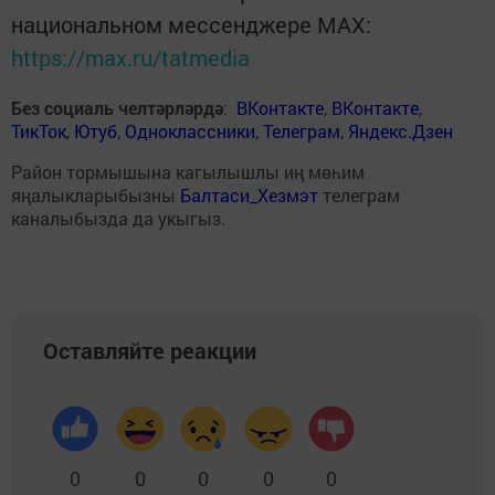
национальном мессенджере MАХ:
https://max.ru/tatmedia
Без социаль челтәрләрдә
:
ВКонтакте
,
ВКонтакте
,
ТикТок
,
Ютуб
,
Одноклассники
,
Телеграм
,
Яндекс.Дзен
Район тормышына кагылышлы иң мөһим
яңалыкларыбызны
Балтаси_Хезмэт
телеграм
каналыбызда да укыгыз.
Оставляйте реакции
0
0
0
0
0