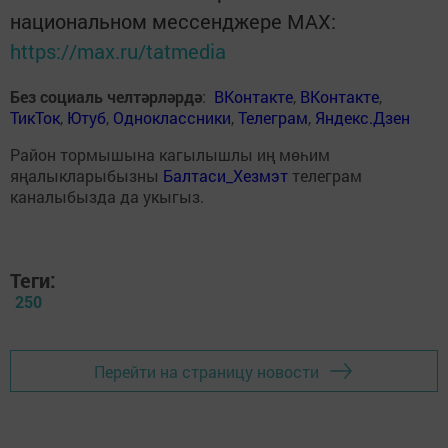
национальном мессенджере MАХ:
https://max.ru/tatmedia
Без социаль челтәрләрдә
:
ВКонтакте
,
ВКонтакте
,
ТикТок
,
Ютуб
,
Одноклассники
,
Телеграм
,
Яндекс.Дзен
Район тормышына кагылышлы иң мөһим
яңалыкларыбызны
Балтаси_Хезмэт
телеграм
каналыбызда да укыгыз.
Теги:
250
Перейти на страницу новости