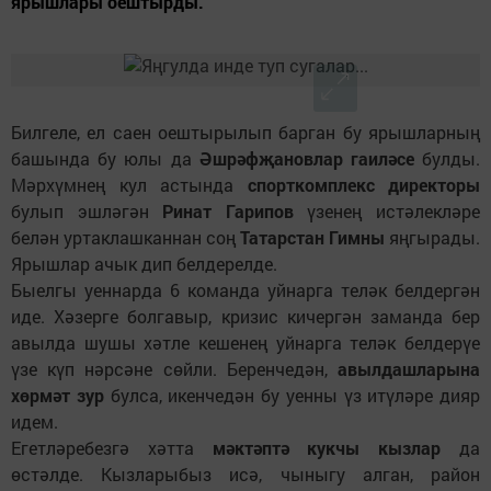
ярышлары оештырды.
Билгеле, ел саен оештырылып барган бу ярышларның
башында бу юлы да
Әшрәфҗановлар гаиләсе
булды.
Мәрхүмнең кул астында
спорткомплекс директоры
булып эшләгән
Ринат Гарипов
үзенең истәлекләре
белән уртаклашканнан соң
Татарстан Гимны
яңгырады.
Ярышлар ачык дип белдерелде.
Быелгы уеннарда 6 команда уйнарга теләк белдергән
иде. Хәзерге болгавыр, кризис кичергән заманда бер
авылда шушы хәтле кешенең уйнарга теләк белдерүе
үзе күп нәрсәне сөйли. Беренчедән,
авылдашларына
хөрмәт зур
булса, икенчедән бу уенны үз итүләре дияр
идем.
Егетләребезгә хәтта
мәктәптә кукчы кызлар
да
өстәлде. Кызларыбыз исә, чыныгу алган, район