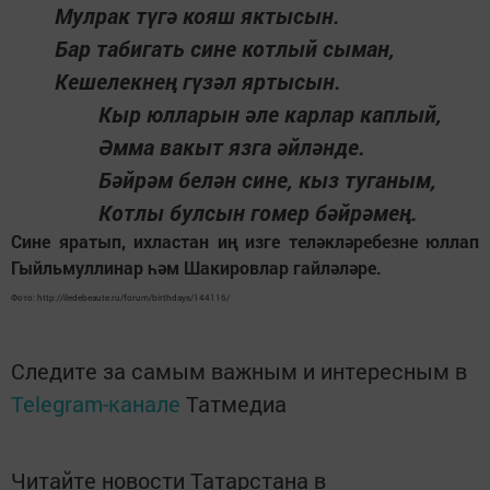
Мулрак түгә кояш яктысын.
Бар табигать сине котлый сыман,
Кешелекнең гүзәл яртысын.
Кыр юлларын әле карлар каплый,
Әмма вакыт язга әйләнде.
Бәйрәм белән сине, кыз туганым,
Котлы булсын гомер бәйрәмең.
Сине яратып, ихластан иң изге теләкләребезне юллап
Гыйльмуллинар һәм Шакировлар гайләләре.
Фото: http://iledebeaute.ru/forum/birthdays/144116/
Следите за самым важным и интересным в
Telegram-канале
Татмедиа
Читайте новости Татарстана в