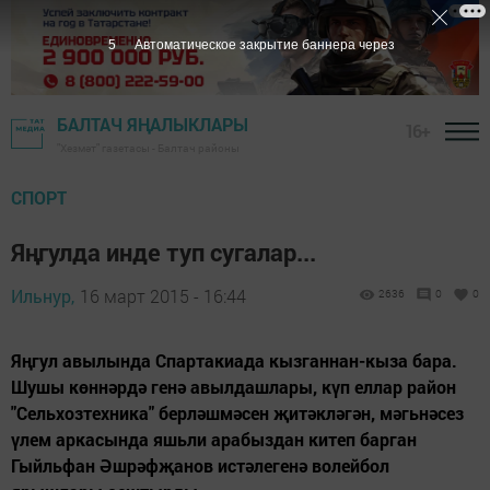
4
Автоматическое закрытие баннера через
БАЛТАЧ ЯҢАЛЫКЛАРЫ
16+
"Хезмәт" газетасы - Балтач районы
СПОРТ
Яңгулда инде туп сугалар...
Ильнур,
16 март 2015 - 16:44
2636
0
0
Яңгул авылында Спартакиада кызганнан-кыза бара.
Шушы көннәрдә генә авылдашлары, күп еллар район
"Сельхозтехника" берләшмәсен җитәкләгән, мәгьнәсез
үлем аркасында яшьли арабыздан китеп барган
Гыйльфан Әшрәфҗанов истәлегенә волейбол