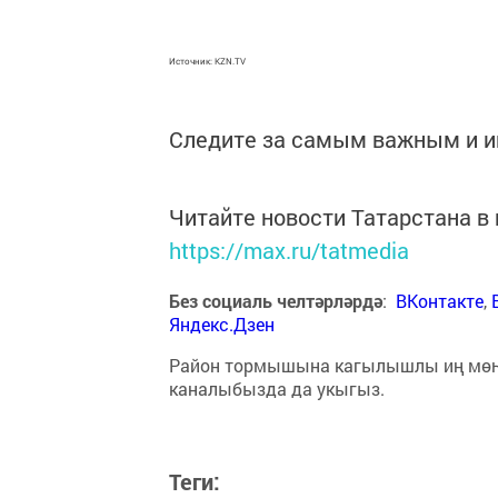
Источник: KZN.TV
Следите за самым важным и 
Читайте новости Татарстана 
https://max.ru/tatmedia
Без социаль челтәрләрдә
:
ВКонтакте
,
Яндекс.Дзен
Район тормышына кагылышлы иң мө
каналыбызда да укыгыз.
Теги: