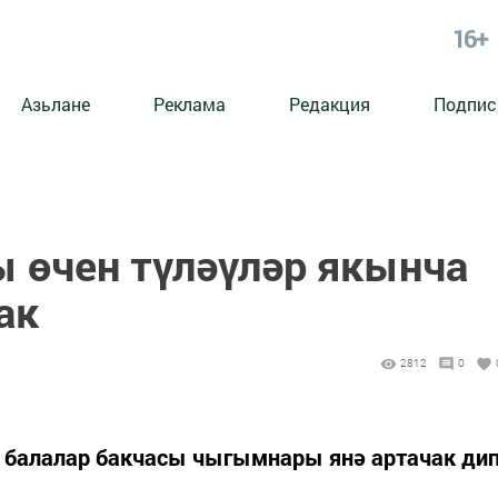
16+
Азьлане
Реклама
Редакция
Подпис
ы өчен түләүләр якынча
ак
2812
0
 балалар бакчасы чыгымнары янә артачак ди