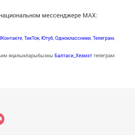
в национальном мессенджере MАХ:
ВКонтакте
,
ТикТок
,
Ютуб
,
Одноклассники
,
Телеграм
,
һим яңалыкларыбызны
Балтаси_Хезмэт
телеграм