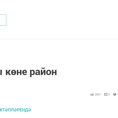
 көне район
2901
0