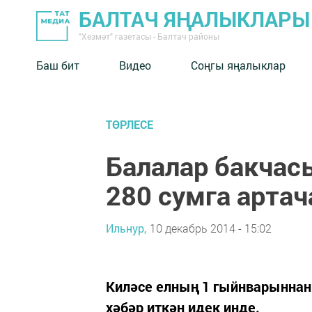
БАЛТАЧ ЯҢАЛЫКЛАРЫ
"Хезмәт" газетасы - Балтач районы
Баш бит
Видео
Соңгы яңалыклар
ТӨРЛЕСЕ
Балалар бакчас
280 сумга артач
Ильнур,
10 декабрь 2014 - 15:02
Киләсе елның 1 гыйнварыннан
хәбәр иткән идек инде.