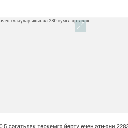
0,5 сәгатьлек төркемгә йөртү өчен әти-әни 228