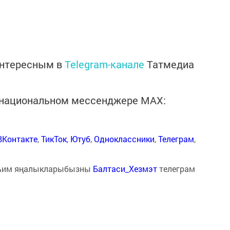
интересным в
Telegram-канале
Татмедиа
в национальном мессенджере MАХ:
ВКонтакте
,
ТикТок
,
Ютуб
,
Одноклассники
,
Телеграм
,
һим яңалыкларыбызны
Балтаси_Хезмэт
телеграм