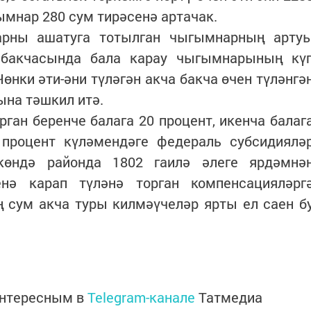
ымнар 280 сум тирәсенә артачак.
ларны ашатуга тотылган чыгымнарның арту
р бакчасында бала карау чыгымнарының кү
Чөнки әти-әни түләгән акча бакча өчен түләнгә
ына тәшкил итә.
рган беренче балага 20 процент, икенча балаг
0 процент күләмендәге федераль cубсидиялә
 көндә районда 1802 гаилә әлеге ярдәмнә
нә карап түләнә торган компенсацияләрг
 сум акча туры килмәүчеләр ярты ел саен б
интересным в
Telegram-канале
Татмедиа