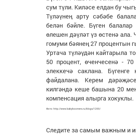
сум түли. Киләсе елдан бу чыг
Түләүнең арту сәбәбе бала
белән бәйле. Бүген балала
өлешен дәүләт үз өстенә ала. 
гомуми бәянең 27 процентын г
Уртача түләүдән кайтарыла то
50 процент, өченчесенә - 7
элеккечә саклана. Бүгенге
файдалана. Керем дәрәҗәсе
килгәндә кеше башына 20 мең
компенсация алырга хокуклы.
Фото: http://www.babyboomers.ru/blogs/1200/
Следите за самым важным и 