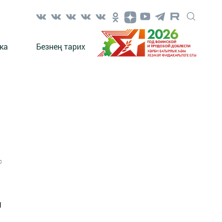
ка
Безнең тарих
0
п