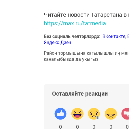
Читайте новости Татарстана 
https://max.ru/tatmedia
Без социаль челтәрләрдә
:
ВКонтакте
,
Яндекс.Дзен
Район тормышына кагылышлы иң мө
каналыбызда да укыгыз.
Оставляйте реакции
0
0
0
0
0