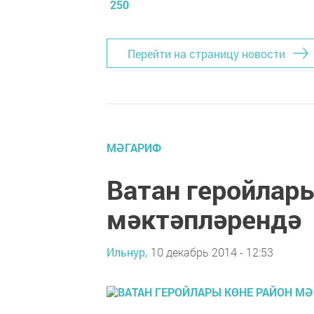
250
Перейти на страницу новости
МӘГАРИФ
Ватан геройлары
мәктәпләрендә
Ильнур,
10 декабрь 2014 - 12:53