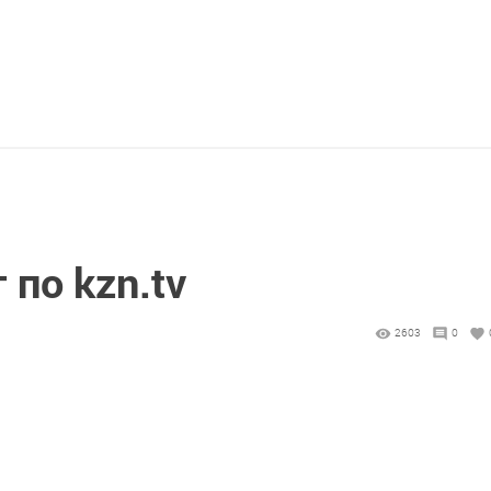
по kzn.tv
2603
0