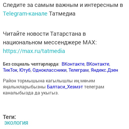
Следите за самым важным и интересным в
Telegram-канале
Татмедиа
Читайте новости Татарстана в
национальном мессенджере MАХ:
https://max.ru/tatmedia
Без социаль челтәрләрдә
:
ВКонтакте
,
ВКонтакте
,
ТикТок
,
Ютуб
,
Одноклассники
,
Телеграм
,
Яндекс.Дзен
Район тормышына кагылышлы иң мөһим
яңалыкларыбызны
Балтаси_Хезмэт
телеграм
каналыбызда да укыгыз.
Теги:
ЭКОЛОГИЯ