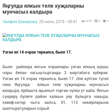
Яңгулда ялкын теле хуҗаларны
мунчасыз калдыра
Зөлфия Шакирова,
29 июнь 2019 - 09:41
3216
0
0
Узган ел 14 очрак теркәлсә, быел 17.
Быел районда янгын очраклары узган елның шушы
чоры белән чагыштырганда 3 мәртәбәгә күберәк.
Узган ел 14 очрак теркәлсә, быел 17. Әле күптән түгел
генә Яңгулда ялкын теле хуҗаларны мунчасыз
калдыра, Арбашта җыелып торган чүпкә ут каба. Янгын
сүндерү бүлеге район халкын уяу булырга чакыра,
хәвеф-хәтәр чыга калса, 01, 112 номерларына
шалтыратуларын сорый.