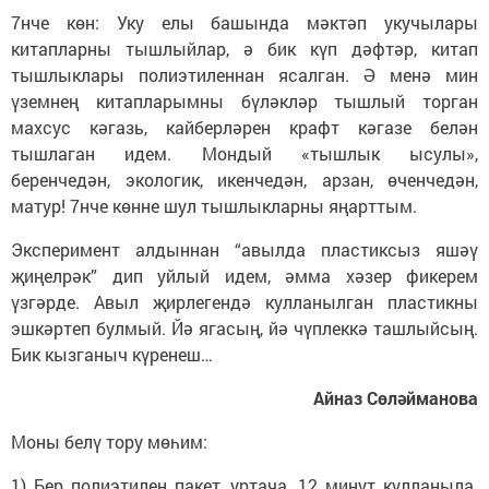
7нче көн: Уку елы башында мәктәп укучылары
китапларны тышлыйлар, ә бик күп дәфтәр, китап
тышлыклары полиэтиленнан ясалган. Ә менә мин
үземнең китапларымны бүләкләр тышлый торган
махсус кәгазь, кайберләрен крафт кәгазе белән
тышлаган идем. Мондый «тышлык ысулы»,
беренчедән, экологик, икенчедән, арзан, өченчедән,
матур! 7нче көнне шул тышлыкларны яңарттым.
Эксперимент алдыннан “авылда пластиксыз яшәү
җиңелрәк” дип уйлый идем, әмма хәзер фикерем
үзгәрде. Авыл җирлегендә кулланылган пластикны
эшкәртеп булмый. Йә ягасың, йә чүплеккә ташлыйсың.
Бик кызганыч күренеш…
Айназ Сөләйманова
Моны белү тору мөһим:
1) Бер полиэтилен пакет, уртача, 12 минут кулланыла.