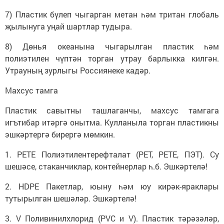
7) Пластик бүлеп чыгарган метан һәм тритан глобаль
җылынуга уңай шартлар тудыра.
8) Дөнья океанына чыгарылган пластик һәм
полиэтилен чүптән торган утрау барлыкка килгән.
Утрауның зурлыгы Россиянеке кадәр.
Махсус тамга
Пластик савытны ташлаганчы, махсус тамгага
игътибар итәргә онытма. Кулланыла торган пластикны
эшкәртергә бирергә мөмкин.
1. РЕТЕ Полиэтилентерефталат (РЕТ, РЕТЕ, ПЭТ). Су
шешәсе, стаканчиклар, контейнерлар һ.б. Эшкәртелә!
2. HDPE Пакетлар, юыну һәм юу кирәк-яраклары
тутырылган шешәләр. Эшкәртелә!
3. V Поливинилхлорид (PVC и V). Пластик тәрәзәләр,