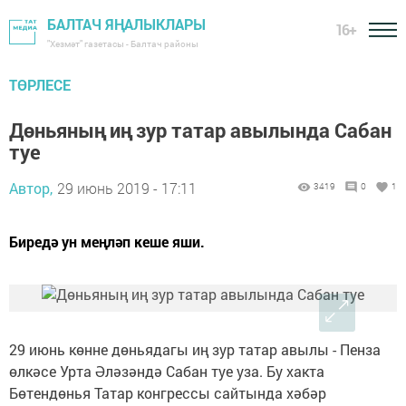
БАЛТАЧ ЯҢАЛЫКЛАРЫ
16+
"Хезмәт" газетасы - Балтач районы
ТӨРЛЕСЕ
Дөньяның иң зур татар авылында Сабан
туе
Автор,
29 июнь 2019 - 17:11
3419
0
1
Биредә ун меңләп кеше яши.
29 июнь көнне дөньядагы иң зур татар авылы - Пенза
өлкәсе Урта Әләзәндә Сабан туе уза. Бу хакта
Бөтендөнья Татар конгрессы сайтында хәбәр