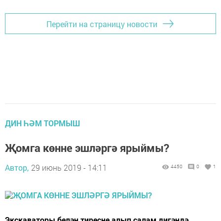
Перейти на страницу новости
ДИН ҺӘМ ТОРМЫШ
Җомга көнне эшләргә ярыймы?
Автор,
29 июнь 2019 - 14:11
4450
0
1
Экскаваторы белән тиресне алып салам дигәндә,