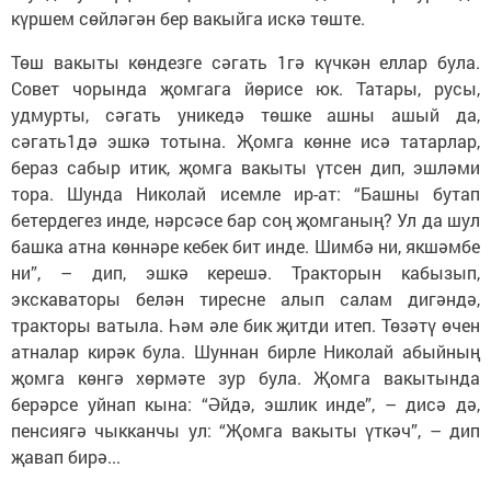
күршем сөйләгән бер вакыйга искә төште.
Төш вакыты көндезге сәгать 1гә күчкән еллар була.
Совет чорында җомгага йөрисе юк. Татары, русы,
удмурты, сәгать уникедә төшке ашны ашый да,
сәгать1дә эшкә тотына. Җомга көнне исә татарлар,
бераз сабыр итик, җомга вакыты үтсен дип, эшләми
тора. Шунда Николай исемле ир-ат: “Башны бутап
бетердегез инде, нәрсәсе бар соң җомганың? Ул да шул
башка атна көннәре кебек бит инде. Шимбә ни, якшәмбе
ни”, – дип, эшкә керешә. Тракторын кабызып,
экскаваторы белән тиресне алып салам дигәндә,
тракторы ватыла. Һәм әле бик җитди итеп. Төзәтү өчен
атналар кирәк була. Шуннан бирле Николай абыйның
җомга көнгә хөрмәте зур була. Җомга вакытында
берәрсе уйнап кына: “Әйдә, эшлик инде”, – дисә дә,
пенсиягә чыкканчы ул: “Җомга вакыты үткәч”, – дип
җавап бирә...