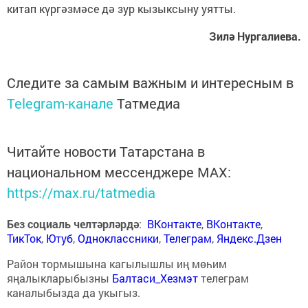
китап күргәзмәсе дә зур кызыксыну уятты.
Зилә Нургалиева.
Следите за самым важным и интересным в
Telegram-канале
Татмедиа
Читайте новости Татарстана в
национальном мессенджере MАХ:
https://max.ru/tatmedia
Без социаль челтәрләрдә
:
ВКонтакте
,
ВКонтакте
,
ТикТок
,
Ютуб
,
Одноклассники
,
Телеграм
,
Яндекс.Дзен
Район тормышына кагылышлы иң мөһим
яңалыкларыбызны
Балтаси_Хезмэт
телеграм
каналыбызда да укыгыз.