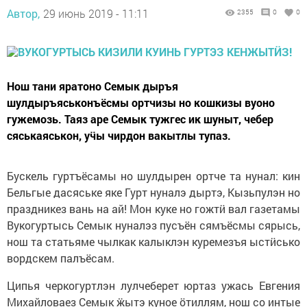
Автор,
29 июнь 2019 - 11:11
2355
0
0
Нош тани яратоно Семык дыръя
шулдыръяськонъёсмы ортчизы но кошкизы вуоно
гужемозь. Таяз аре Семык тужгес ик шуныт, чебер
сяськаяськон, уӵы чирдон вакытлы тупаз.
Бускель гуртъёсамы но шулдырен ортче та нунал: кин
Бельгые дасяське яке Гурт нуналэ дыртэ, Кызьпулэн но
праздникез вань на ай! Мон куке но гожтӥ вал газетамы
Вукогуртысь Семык нуналэз пусъён сямъёсмы сярысь,
нош та статьяме чылкак калыклэн куремезъя ыстӥсько
вордскем палъёсам.
Ципья черкогуртлэн лулчеберет юртаз ужась Евгения
Михайловаез Семык ӝытэ куное ӧтиллям, нош со интые