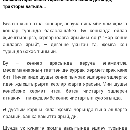
тракторы ватыла...
Без еш кына атна көннәре, аеруча сишәмбе һәм җомга
көннәр турында бәхәсләшәбез. Бу көннәрдә өйләр
җыештырырга, керләр юарга ярыймы соң? “Һәр көнне
эшләргә ярый”, – дигәнне укыгач та, җомга көн
турында бәхәс тынмый.
Бу – көннәр арасында аеруча әһәмиятле,
мөселманнарның гаеттән дә зуррак, хөрмәтлерәк көне
бит. Ничек инде шушы көнне пычрак эшләрне эшләргә:
идән җыештырырга, керләр юарга ярасын. Мин шушы
көнебезне хөрмәт итеп, бөтен чистарту эшләрен
атнакич – пәнҗешәмбе көнне чистартып кую ягында.
Ә дустым каршы килә: җомга чорында гына эшләргә
ярамый, башка вакытта ярый, ди.
Шунда ук күңелгә җомга вакытында эшләү турында