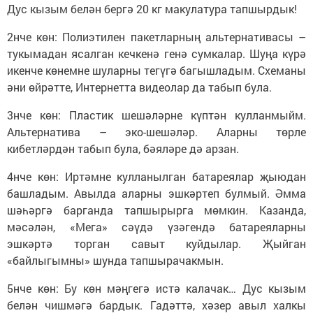
Дус кызым белән бергә 20 кг макулатура тапшырдык!
2нче көн: Полиэтилен пакетларның альтернативасы –
тукымадан ясалган кечкенә генә сумкалар. Шуңа күрә
икенче көнемне шуларны тегүгә багышладым. Схеманы
әни өйрәтте, Интернетта видеолар да табып була.
3нче көн: Пластик шешәләрне күптән кулланмыйм.
Альтернатива – эко-шешәләр. Аларны төрле
кибетләрдән табып була, бәяләре дә арзан.
4нче көн: Иртәмне кулланылган батареялар җыюдан
башладым. Авылда аларны эшкәртеп булмый. Әмма
шәһәргә барганда тапшырырга мөмкин. Казанда,
мәсәлән, «Мега» сәүдә үзәгендә батареяларны
эшкәртә торган савыт куйдылар. Җыйган
«байлыгымны» шунда тапшырачакмын.
5нче көн: Бу көн мәңгегә истә калачак… Дус кызым
белән чишмәгә бардык. Гадәттә, хәзер авыл халкы