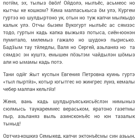
потӥм, эх, тылыз ӧвӧл! Ойдолэ, нылъёс, асьмеос но
кытчы ке кошком? Кема малпаськыса ӧм улэ, Кургем
гуртэз но шулдыртоно ук, отын но туж капчи мылкыдо
калык улэ. Отчы бызем Вукогурт нылъёс ас сямзэс
тодо, гуртын кадь капка выжыяз потыса, сиён-юонэн
пумитало, милемыз гажало но шудонэ пырисько.
Бадӟым тау тӥледлы, Валя но Сергей, азьланяз но та
сямдэс эн куштэ, емышен пӧзьтэм чайдылэн шӧмыз
али но ымамы кадь потэ.
Тани одӥг ӝыт куспын Евгения Петровна куинь гуртэ
«тыл пыртӥз», котыр югытгес но жингрес луиз, кемалы
чебер малпан кельтӥз!
Женя, вань кадь шулдыръяськисьёслэн нимыныз
сюлмысь таукареммес вераськом, яратоно газетмы
пыр, азьланяз выль азинсконъёс но юн тазалык
тыныд!
Ортчиз-кошкиз Семыкед, капчи эктонъёсмы син азьын,