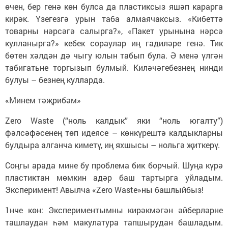
өчен, бер генә көн булса да пластиксыз яшәп карарга
кирәк. Үзегезгә урын таба алмаячаксыз. «Кибеттә
товарны нәрсәгә салырга?», «Пакет урынына нәрсә
кулланырга?» кебек сораулар иң гадиләре генә. Тик
бөтен хәлдән дә чыгу юлын табып була. Ә менә үлгән
табигатьне торгызып булмый. Киләчәгебезнең нинди
булуы – безнең кулларда.
«Минем тәҗрибәм»
Zero Waste (“ноль калдык” яки “ноль югалту”)
фәлсәфәсенең төп идеясе – көнкүрештә калдыкларны
булдыра алганча киметү, иң яхшысы – нольгә җиткерү.
Соңгы арада мине бу проблема бик борчый. Шуңа күрә
пластиктан мөмкин адәр баш тартырга уйладым.
Эксперимент! Авылча «Zero Waste»ны башлыйбыз!
1нче көн: Экспериментымны кирәкмәгән әйберләрне
ташлаудан һәм макулатура тапшырудан башладым.