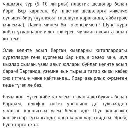
чишмәгә зур (5–10 литрлы) пластик шешәләр белән
йөри. Бер карасаң, бу пластик шешәләргә «икенче
сулыш» бирү (чүплеккә ташлауга караганда, әйбәтрәк,
минемчә). Ләкин минем бит эксперимент! Шуңа күрә
кабат үткәннәрне искә төшереп, чишмәгә көянтә асып
киттем!
Элек көянтә асып йөргән кызларны китаплардагы
сурәтләрдә генә күргәнем бар иде, ә хәзер мин, шул
кызлар сыман, үзем авыл юллары буйлап көянтә асып
барам! Барганда, үземне чын тырыш татар кызы кебек
хис иттем, ә менә кайтканда… Ярар, авырлык күрмәгән
кеше түгел лә без.
6нчы көн: Бүген кибеткә үзем теккән «эко-букча» белән
бардым, целофан пакет урынына да тукымадан
ясалган капчыгым үзем белән иде. Шул капчыкка
кәнфитләр тутырганда, сәер карашлар тойдым. Ярый,
була торган хәл.