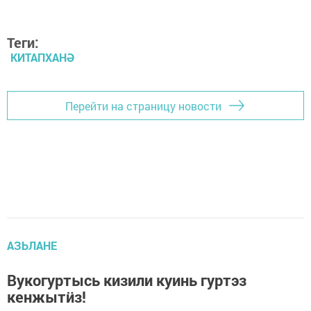
Теги:
КИТАПХАНӘ
Перейти на страницу новости
АЗЬЛАНЕ
Вукогуртысь кизили куинь гуртэз
кенжытӥз!