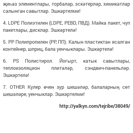
җиһаз элементлары, торбалар, эскәтерләр, химикатлар
салынган савытлар. Эшкәртелми!
4. LDPE Полиэтилен (LDPE, PEBD, ПВД). Майка пакет, чүп
пакетлары, дисклар. Эшкәртелә!
5. PP Полипропилен (PP, ПП). Калын пластиктан ясалган
контейнер, шприц, бала уенчыклары. Эшкәртелә!
6. PS Полистирол. Йогырт, катык савытлары,
теплоизоляцион плитәләр, сэндвич-панельләр.
Эшкәртелә!
7. OTHER Кулер өчен зур шешәләр, балаларның сөт
шешәләре, уенчыклар. Эшкәртелми!
http://yalkyn.com/tejribe/38049/