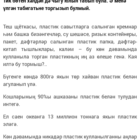
Тик бөтен хәлдән дә чыгу юлын табып була. Ә менә
үлгән табигатьне торгызып булмый.
Теш щёткасы, пластик савытларга салынган кремнар
һәм башка бизәнгечләр, су шешәсе, ризык контейнеры,
пакет, дәфтәрләр салынган пластик папка, дәфтәр-
китап тышлыклары, каләм – бу көн дәвамында
кулланыла торган пластикның иң аз өлеше генә. Кая
илтә бу тормыш?..
Бүгенге көндә 800гә якын төр хайван пластик белән
агуланып үлә.
Кошларының 90%ы ашказаны пластик белән тулудан
интегә.
Ел саен океанга 13 миллион тоннага якын пластик
эләгә.
Көн дәвамында никадәр пластик кулланылганны аңлар