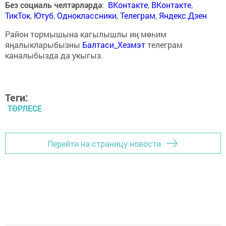
Без социаль челтәрләрдә
:
ВКонтакте
,
ВКонтакте
,
ТикТок
,
Ютуб
,
Одноклассники
,
Телеграм
,
Яндекс.Дзен
Район тормышына кагылышлы иң мөһим
яңалыкларыбызны
Балтаси_Хезмэт
телеграм
каналыбызда да укыгыз.
Теги:
ТӨРЛЕСЕ
Перейти на страницу новости