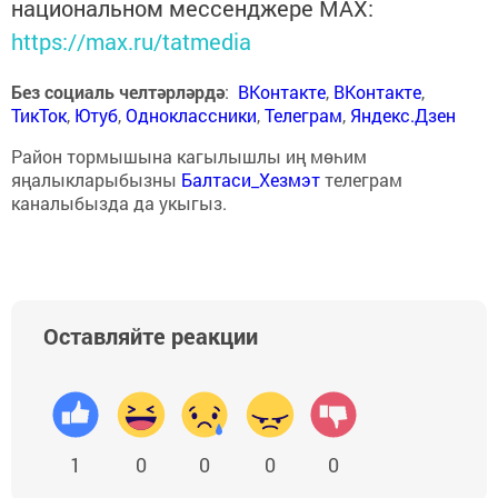
национальном мессенджере MАХ:
https://max.ru/tatmedia
Без социаль челтәрләрдә
:
ВКонтакте
,
ВКонтакте
,
ТикТок
,
Ютуб
,
Одноклассники
,
Телеграм
,
Яндекс.Дзен
Район тормышына кагылышлы иң мөһим
яңалыкларыбызны
Балтаси_Хезмэт
телеграм
каналыбызда да укыгыз.
Оставляйте реакции
1
0
0
0
0