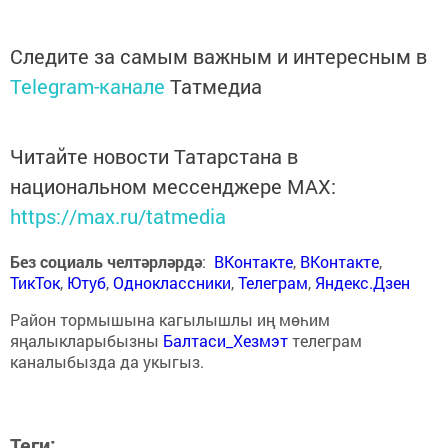
Следите за самым важным и интересным в
Telegram-канале
Татмедиа
Читайте новости Татарстана в
национальном мессенджере MАХ:
https://max.ru/tatmedia
Без социаль челтәрләрдә
:
ВКонтакте
,
ВКонтакте
,
ТикТок
,
Ютуб
,
Одноклассники
,
Телеграм
,
Яндекс.Дзен
Район тормышына кагылышлы иң мөһим
яңалыкларыбызны
Балтаси_Хезмэт
телеграм
каналыбызда да укыгыз.
Теги: