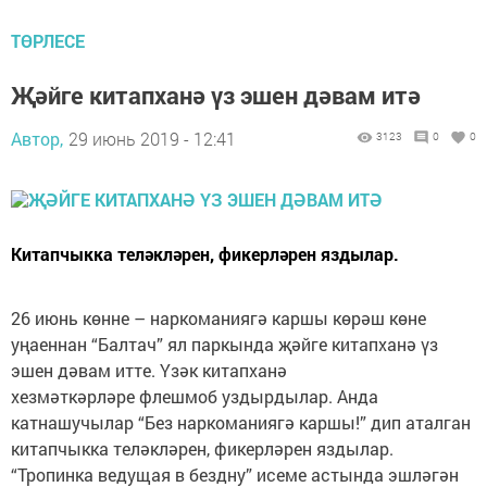
ТӨРЛЕСЕ
Җәйге китапханә үз эшен дәвам итә
Автор,
29 июнь 2019 - 12:41
3123
0
0
Китапчыкка теләкләрен, фикерләрен яздылар.
26 июнь көнне – наркоманиягә каршы көрәш көне
уңаеннан “Балтач” ял паркында җәйге китапханә үз
эшен дәвам итте. Үзәк китапханә
хезмәткәрләре флешмоб уздырдылар. Анда
катнашучылар “Без наркоманиягә каршы!” дип аталган
китапчыкка теләкләрен, фикерләрен яздылар.
“Тропинка ведущая в бездну” исеме астында эшләгән