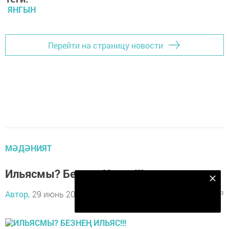
ЯНГЫН
Перейти на страницу новости
МӘДӘНИЯТ
Ильясмы? Безнең Ильяс!!!
Безнең Яндекс Дзен каналына языл
Автор,
29 июнь 2019 - 08:11
4398
1
3
Подписаться