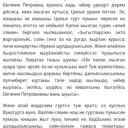
Евгения Петровна, вуюись кадь чебер удмурт дэрем
дӥсяса, кияз мызган кутыса, Ципья ураме потэм. Эх,
юмшазы ке юмшазы Ципья гурт пумын: пересез но
пиналэз, егитэз но мӧйыез! Капчи мызган гурен «апай
сямен» бергало нылкышноос, «ӟыгытларски» экто
воргоронъёс, соин гинэ ӧз на дугдэ, кырӟан курыса,
пичи концертлы пӧрмиз шулдыръяськон. Женя апайлэн
быдэстэмезъя кырӟанъёсты синъёссэс ӵушылыса
кылзӥзы. Бератаз тазьы шуизы: «Ми палан мызган
куара трос аръёс ӧз ни чузъяськы вал! Туж шумпотӥмы,
капчи мылкыдын дорамы бертӥмы, данъяськиськомы
лулчеберет юртамы таӵе задор мылкыдо, чебер
кырӟась, эктӥсь, шудӥсь но кивалтыны быгатӥсь
Евгения Петровнамы вань шуыса».
Женя апай вордскем гуртсэ туж яратэ, со куспын
Вукогуртэ вуиз. Валлян сямен нош ик гуртамы пумысен
пумозь юмшан ӝыт луиз, пичиез но бадӟымез огазе
шулдыръяськизы, сиён-юонэн гажаса пумитазы.