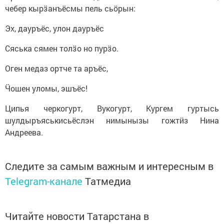
чебер кырӟанъёсмы пель сьӧрын:
Эх, дауръёс, улон дауръёс
Сяська сямен толӟо но пурӟо.
Оген медаз ортче та аръёс,
Ӵошен уломы, эшъёс!
Ципья черкогурт, Вукогурт, Кургем гуртысь
шулдыръяськисьёслэн нимынызы гожтӥз Нина
Андреева.
Следите за самым важным и интересным в
Telegram-канале
Татмедиа
Читайте новости Татарстана в