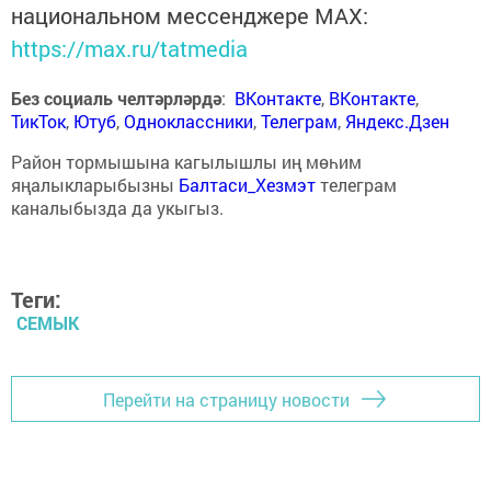
национальном мессенджере MАХ:
https://max.ru/tatmedia
Без социаль челтәрләрдә
:
ВКонтакте
,
ВКонтакте
,
ТикТок
,
Ютуб
,
Одноклассники
,
Телеграм
,
Яндекс.Дзен
Район тормышына кагылышлы иң мөһим
яңалыкларыбызны
Балтаси_Хезмэт
телеграм
каналыбызда да укыгыз.
Теги:
СЕМЫК
Перейти на страницу новости