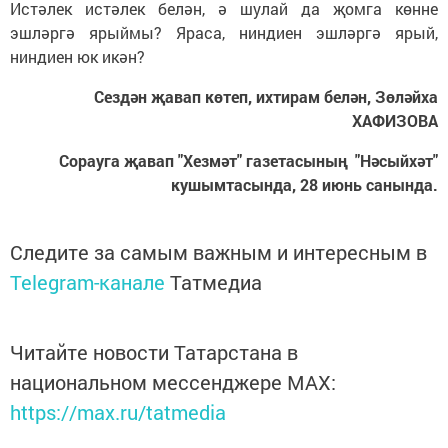
Истәлек истәлек белән, ә шулай да җомга көнне
эшләргә ярыймы? Яраса, ниндиен эшләргә ярый,
ниндиен юк икән?
Сездән җавап көтеп, ихтирам белән, Зөләйха
ХАФИЗОВА
Сорауга җавап "Хезмәт" газетасының "Нәсыйхәт"
кушымтасында, 28 июнь санында.
Следите за самым важным и интересным в
Telegram-канале
Татмедиа
Читайте новости Татарстана в
национальном мессенджере MАХ:
https://max.ru/tatmedia