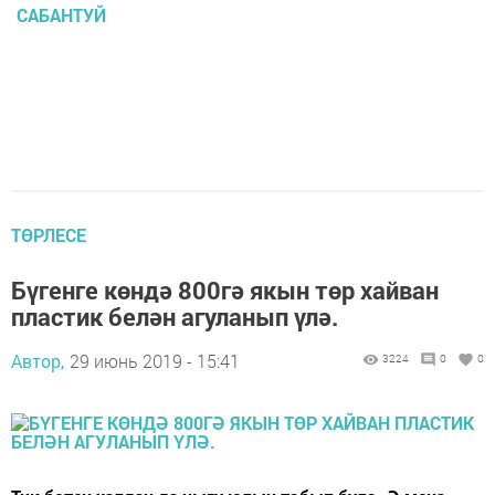
САБАНТУЙ
ТӨРЛЕСЕ
Бүгенге көндә 800гә якын төр хайван
пластик белән агуланып үлә.
Автор,
29 июнь 2019 - 15:41
3224
0
0