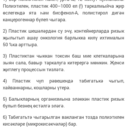
Полиэтилен, пластик 400–1000 ел (!) таркалмыйча җир
өслегендә ята һәм бисфенол-А, полистирол дигән
канцерогеннар бүлеп чыгара.
2) Пластик шешәләрдән су эчү, контейнерларда ризык
җылытып ашау онкология барлыкка килү ихтималын
50 %ка арттыра.
3) Пластиктан чыккан токсин баш мие клеткаларына
зыян сала, бавыр таркалуга китерергә мөмкин. Җенси
җитлегү процессын тизләтә.
4) Пластик чүп рәвешендә табигатькә чыгып,
хайваннарны, кошларны үтерә.
5) Балыкларның организмына эләккән пластик ризык
булып безнең өстәлгә эләгә.
6) Табигатьтә чыгарылган вакланган тозда полиэтилен
кисәкләре (микрокисәкчәләр) бар.