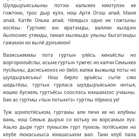
Шулдыръяськыны потэм калыкез нимтулэн ке
гожтоно, трос дыр кулэ, нош Артя Огош апай, Маня
апай, Катёк Олька апай, тӥледыз одно ик гожтыны
косӥзы. Гуртмес юн яратэмды, валлян кылдэм
йылосмес утемды, пинал мылкыдо улыны быгатэмды
гажамон но вылӥ дунъямон!
Вазиськеммы потэ гуртын улӥсь кенъёслы но
воргоронъёслы, асьме гуртын тужгес но капчи Семыкез
пусйыны, дасяськонэз но ӧвӧл, капка выжыяд поты но
шулдыръяськы! Нош берло аръёсы сыӵе сям
шедьтӥзы, гуртын гурласа шулдыръяськон интые,
кошко бускель гуртъёсы соослэсь юмшамзэс учкыны.
Бен ас гуртмы «ӵын потымтэ» гуртлы пӧрмоз ук!
Туж шумпотӥськом, гуртамы али пичи ке но клубмы
вань, нош Семык дыръя со котьку но ворсамын луэ.
Азьло дыре гурт пумысен гурт пумозь потӥськом но
клубе люкаськыса юмшаськом вал. Тани клуб пала