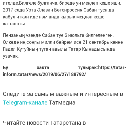
ителде.Билгеле булганча, биредә ун меңләп кеше яши.
2017 елда Урта Әләзән Бөтенроссия Сабан туен да
кабул иткән иде һәм анда кырык меңләп кеше
катнашты.
Пензаның үзендә Сабан туе 6 июльгә билгеләнгән.
Өлкәдә иң соңгы милли бәйрәм исә 21 сентябрь көнне
Гадел Кутуйның туган авылы Татар Кынадысында
узачак.
Бу хакта тулырак:https://tatar-
inform.tatar/news/2019/06/27/188792/
Следите за самым важным и интересным в
Telegram-канале
Татмедиа
Читайте новости Татарстана в