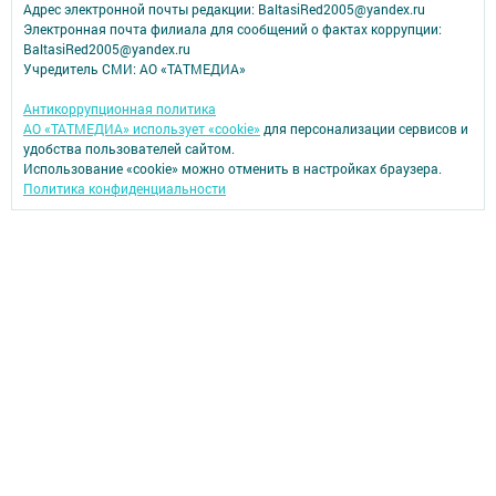
Адрес электронной почты редакции: BaltasiRed2005@yandex.ru
Электронная почта филиала для сообщений о фактах коррупции:
BaltasiRed2005@yandex.ru
Учредитель СМИ: АО «ТАТМЕДИА»
Антикоррупционная политика
АО «ТАТМЕДИА» использует «cookie»
для персонализации сервисов и
удобства пользователей сайтом.
Использование «cookie» можно отменить в настройках браузера.
Политика конфиденциальности