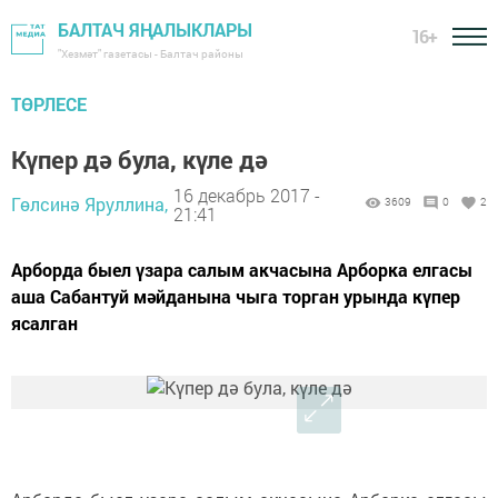
БАЛТАЧ ЯҢАЛЫКЛАРЫ
16+
"Хезмәт" газетасы - Балтач районы
ТӨРЛЕСЕ
Күпер дә була, күле дә
16 декабрь 2017 -
Гөлсинә Яруллина,
3609
0
2
21:41
Арборда быел үзара салым акчасына Арборка елгасы
аша Сабантуй мәйданына чыга торган урында күпер
ясалган