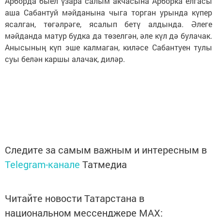
Арборда быел үзара салым акчасына Арборка елгасы
аша Сабантуй мәйданына чыга торган урында күпер
ясалган, төгәлрәге, ясалып бетү алдында. Әлеге
мәйданда матур будка да төзелгән, әле күл дә булачак.
Анысының күп эше калмаган, киләсе Сабантуен тулы
суы белән каршы алачак, диләр.
Следите за самым важным и интересным в
Telegram-канале
Татмедиа
Читайте новости Татарстана в
национальном мессенджере MАХ: