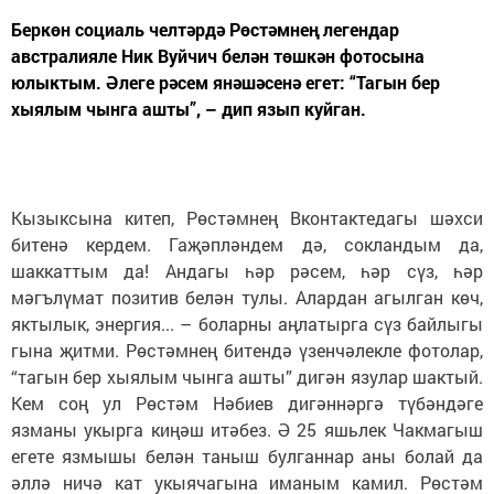
Беркөн социаль челтәрдә Рөстәмнең легендар
австралияле Ник Вуйчич белән төшкән фотосына
юлыктым. Әлеге рәсем янәшәсенә егет: “Тагын бер
хыялым чынга ашты”, – дип язып куйган.
Кызыксына китеп, Рөстәмнең Вконтактедагы шәхси
битенә кердем. Гаҗәпләндем дә, сокландым да,
шаккаттым да! Андагы һәр рәсем, һәр сүз, һәр
мәгълүмат позитив белән тулы. Алардан агылган көч,
яктылык, энергия... – боларны аңлатырга сүз байлыгы
гына җитми. Рөстәмнең битендә үзенчәлекле фотолар,
“тагын бер хыялым чынга ашты” дигән язулар шактый.
Кем соң ул Рөстәм Нәбиев дигәннәргә түбәндәге
язманы укырга киңәш итәбез. Ә 25 яшьлек Чакмагыш
егете язмышы белән таныш булганнар аны болай да
әллә ничә кат укыячагына иманым камил. Рөстәм