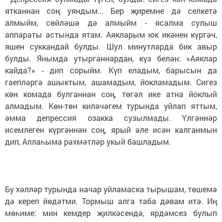
ятканнан соң уяндым... Бер җиремне дә селкетә
алмыйм, сөйләшә дә алмыйм - ясалма сулыш
аппараты астында ятам. Аякларым юк икәнен күргәч,
яшен суккандай булды. Шул минутларда бик авыр
булды. Янымда утырганнардан, күз белән: «Аяклар
кайда?» - дип сорыйм. Күп еладым, барысын да
гаепләргә ашыктым, ашамадым, йокламадым. Сигез
көн комада булганнан соң, төгәл ике атна йоклый
алмадым. Көн-төн киләчәгем турында уйлап яттым,
әмма депрессия озакка сузылмады. Үлгәннәр
исемлеген күргәннән соң, ярый әле исән калганмын
дип, Аллаһыма рәхмәтләр укый башладым.
Бу хәлләр турында начар уйламаска тырышам, төшемә
дә кереп йөдәтми. Тормыш алга таба дәвам итә. Иң
мөһиме: мин кемдер җилкәсендә, ярдәмсез булып