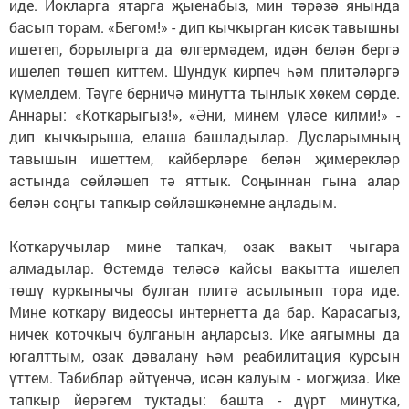
иде. Йокларга ятарга җыенабыз, мин тәрәзә янында
басып торам. «Бегом!» - дип кычкырган кисәк тавышны
ишетеп, борылырга да өлгермәдем, идән белән бергә
ишелеп төшеп киттем. Шундук кирпеч һәм плитәләргә
күмелдем. Тәүге берничә минутта тынлык хөкем сөрде.
Аннары: «Коткарыгыз!», «Әни, минем үләсе килми!» -
дип кычкырыша, елаша башладылар. Дусларымның
тавышын ишеттем, кайберләре белән җимерекләр
астында сөйләшеп тә яттык. Соңыннан гына алар
белән соңгы тапкыр сөйләшкәнемне аңладым.
Коткаручылар мине тапкач, озак вакыт чыгара
алмадылар. Өстемдә теләсә кайсы вакытта ишелеп
төшү куркынычы булган плитә асылынып тора иде.
Мине коткару видеосы интернетта да бар. Карасагыз,
ничек коточкыч булганын аңларсыз. Ике аягымны да
югалттым, озак дәвалану һәм реабилитация курсын
үттем. Табиблар әйтүенчә, исән калуым - могҗиза. Ике
тапкыр йөрәгем туктады: башта - дүрт минутка,