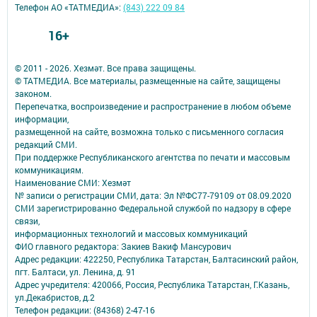
Телефон АО «ТАТМЕДИА»:
(843) 222 09 84
16+
© 2011 - 2026. Хезмәт. Все права защищены.
© ТАТМЕДИА. Все материалы, размещенные на сайте, защищены
законом.
Перепечатка, воспроизведение и распространение в любом объеме
информации,
размещенной на сайте, возможна только с письменного согласия
редакций СМИ.
При поддержке Республиканского агентства по печати и массовым
коммуникациям.
Наименование СМИ: Хезмәт
№ записи о регистрации СМИ, дата: Эл №ФС77-79109 от 08.09.2020
СМИ зарегистрированно Федеральной службой по надзору в сфере
связи,
информационных технологий и массовых коммуникаций
ФИО главного редактора: Закиев Вакиф Мансурович
Адрес редакции: 422250, Республика Татарстан, Балтасинский район,
пгт. Балтаси, ул. Ленина, д. 91
Адрес учредителя: 420066, Россия, Республика Татарстан, Г.Казань,
ул.Декабристов, д.2
Телефон редакции: (84368) 2-47-16