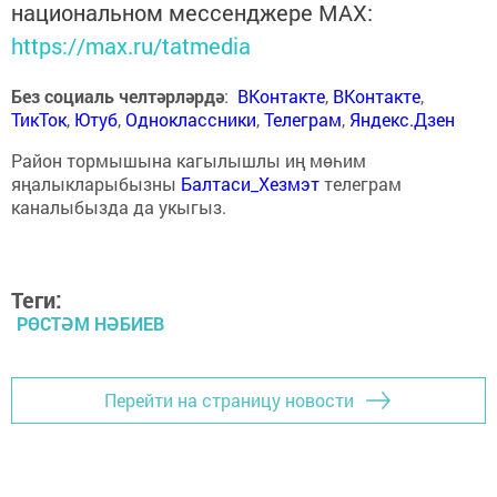
национальном мессенджере MАХ:
https://max.ru/tatmedia
Без социаль челтәрләрдә
:
ВКонтакте
,
ВКонтакте
,
ТикТок
,
Ютуб
,
Одноклассники
,
Телеграм
,
Яндекс.Дзен
Район тормышына кагылышлы иң мөһим
яңалыкларыбызны
Балтаси_Хезмэт
телеграм
каналыбызда да укыгыз.
Теги:
РӨСТӘМ НӘБИЕВ
Перейти на страницу новости