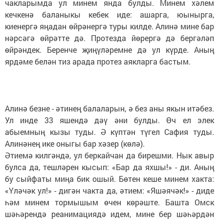
чакларымда ул минем янда булды. Минем хәлем
кечкенә баланыкы кебек иде: ашарга, юынырга,
киенергә яңадан өйрәнергә туры килде. Алинә мине бар
нәрсәгә өйрәтте дә. Протезда йөрергә дә бергәләп
өйрәндек. Беренче җиңүләремне дә ул күрде. Аның
ярдәме белән тиз арада протез аякларга бастым.
Алинә безне - әтинең балаларын, ә без аны якын итәбез.
Ул инде 33 яшендә дәү әни булды. Өч ел элек
абыемның кызы туды. Ә күптән түгел Сафия туды.
Алинәнең ике оныгы бар хәзер (көлә).
Әтиемә килгәндә, ул беркайчан да бирешми. Нык авыр
булса да, тешләрен кысып: «Бар да яхшы!» - ди. Аның
бу сыйфаты миңа бик ошый. Бөтен кеше минем хакта:
«Үләчәк ул!» - дигән чакта да, әтием: «Яшәячәк!» - диде
һәм минем тормышым өчен көрәште. Башта Омск
шәһәрендә реанимациядә идем, мине бер шәһәрдән