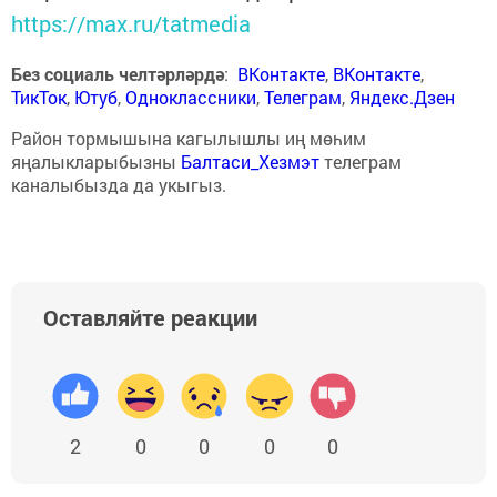
https://max.ru/tatmedia
Без социаль челтәрләрдә
:
ВКонтакте
,
ВКонтакте
,
ТикТок
,
Ютуб
,
Одноклассники
,
Телеграм
,
Яндекс.Дзен
Район тормышына кагылышлы иң мөһим
яңалыкларыбызны
Балтаси_Хезмэт
телеграм
каналыбызда да укыгыз.
Оставляйте реакции
2
0
0
0
0