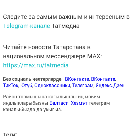
Следите за самым важным и интересным в
Telegram-канале
Татмедиа
Читайте новости Татарстана в
национальном мессенджере MАХ:
https://max.ru/tatmedia
Без социаль челтәрләрдә
:
ВКонтакте
,
ВКонтакте
,
ТикТок
,
Ютуб
,
Одноклассники
,
Телеграм
,
Яндекс.Дзен
Район тормышына кагылышлы иң мөһим
яңалыкларыбызны
Балтаси_Хезмэт
телеграм
каналыбызда да укыгыз.
Теги: