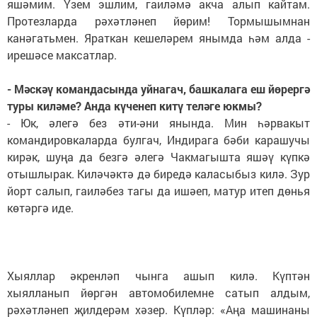
яшәмим. Үзем эшлим, гаиләмә акча алып кайтам.
Протезларда рәхәтләнеп йөрим! Тормышымнан
канәгатьмен. Яраткан кешеләрем янымда һәм алда -
ирешәсе максатлар.
- Мәскәү командасында уйнагач, башкалага еш йөрергә
туры киләме? Анда күченеп китү теләге юкмы?
- Юк, әлегә без әти-әни янында. Мин һәрвакыт
командировкаларда булгач, Индирага бәби карашучы
кирәк, шуңа да безгә әлегә Чакмагышта яшәү күпкә
отышлырак. Киләчәктә дә биредә каласыбыз килә. Зур
йорт салып, гаиләбез тагы да ишәеп, матур итеп дөнья
көтәргә иде.
Хыяллар әкренләп чынга ашып килә. Күптән
хыялланып йөргән автомобилемне сатып алдым,
рәхәтләнеп җилдерәм хәзер. Күпләр: «Аңа машинаны