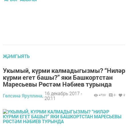
ҖӘМГЫЯТЬ
Укымый, күрми калмадыгызмы? “Ниләр
күрми егет башы?” яки Башкортстан
Маресьевы Рөстәм Нәбиев турында
16 декабрь 2017 -
Гөлсинә Яруллина,
4720
0
2
20:11