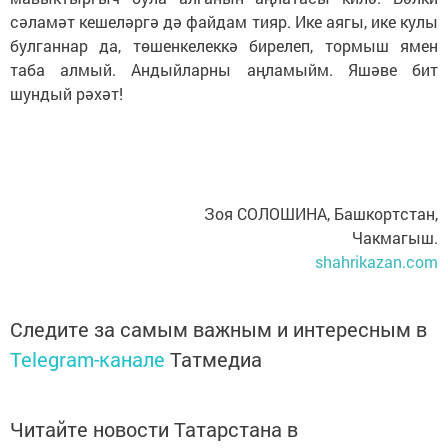
сәламәт кешеләргә дә файдам тияр. Ике аягы, ике кулы
булганнар да, төшенкелеккә бирелеп, тормыш ямен
таба алмый. Андыйларны аңламыйм. Яшәве бит
шундый рәхәт!
Зоя СОЛОШИНА, Башкортстан,
Чакмагыш.
shahrikazan.com
Следите за самым важным и интересным в
Telegram-канале
Татмедиа
Читайте новости Татарстана в