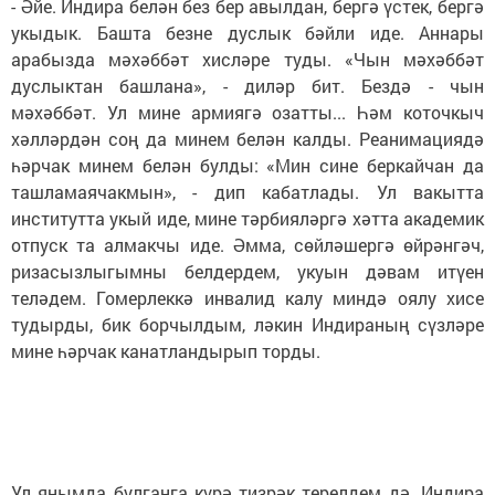
- Әйе. Индира белән без бер авылдан, бергә үстек, бергә
укыдык. Башта безне дуслык бәйли иде. Аннары
арабызда мәхәббәт хисләре туды. «Чын мәхәббәт
дуслыктан башлана», - диләр бит. Бездә - чын
мәхәббәт. Ул мине армиягә озатты... Һәм коточкыч
хәлләрдән соң да минем белән калды. Реанимациядә
һәрчак минем белән булды: «Мин сине беркайчан да
ташламаячакмын», - дип кабатлады. Ул вакытта
институтта укый иде, мине тәрбияләргә хәтта академик
отпуск та алмакчы иде. Әмма, сөйләшергә өйрәнгәч,
ризасызлыгымны белдердем, укуын дәвам итүен
теләдем. Гомерлеккә инвалид калу миндә оялу хисе
тудырды, бик борчылдым, ләкин Индираның сүзләре
мине һәрчак канатландырып торды.
Ул янымда булганга күрә тизрәк терелдем дә. Индира