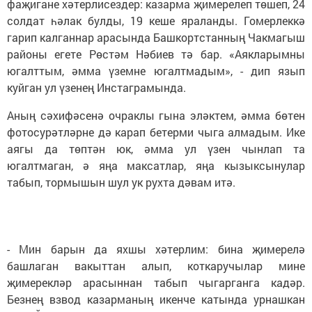
фаҗигане хәтерлисездер: казарма җимерелеп төшеп, 24
солдат һәлак булды, 19 кеше яраланды. Гомерлеккә
гарип калганнар арасында Башкортстанның Чакмагыш
районы егете Рөстәм Нәбиев тә бар. «Аякларымны
югалттым, әмма үземне югалтмадым», - дип язып
куйган ул үзенең Инстаграмында.
Аның сәхифәсенә очраклы гына эләктем, әмма бөтен
фотосурәтләрне дә карап бетерми чыга алмадым. Ике
аягы да төптән юк, әмма ул үзен чынлап та
югалтмаган, ә яңа максатлар, яңа кызыксынулар
табып, тормышын шул ук рухта дәвам итә.
- Мин барын да яхшы хәтерлим: бина җимерелә
башлаган вакыттан алып, коткаручылар мине
җимерекләр арасыннан табып чыгарганга кадәр.
Безнең взвод казарманың икенче катында урнашкан