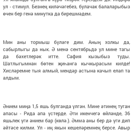
ул - стимул. Безнең киләчәгебез, булачак балаларыбыз
өчен бер генә минутка да бирешмәдем.
Мин аны тормыш бүләге дим. Аның холкы да,
сабырлыгы да нык. Ә менә сентябрьдә ул мине тагы
да бәхетлерәк итте. Сафия кызыбыз туды.
Шатлыгымнан бөтен җиһанга кычкырасым килде!
Хисләремне тыя алмый, мендәр астына качып елап та
алдым.
Әнием миңа 1,5 яшь булганда үлгән. Мине әтинең туган
апасы - Рида апа үстерде. Әти икенчегә өйләнде, 36
яшьлек үги әнием бар (көлә.). Әмма аны бер дә үги дип
әйтәсе килми. Ул - иң якын кешеләремнең берсе. Авыр