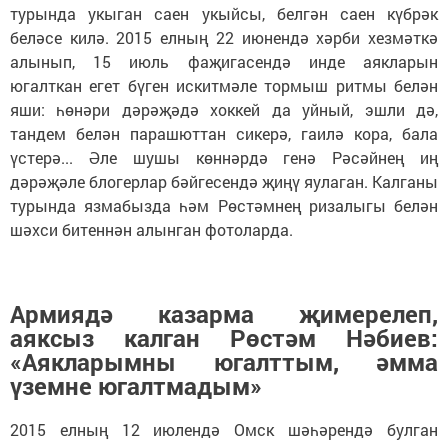
турында укыган саен укыйсы, белгән саен күбрәк
беләсе килә. 2015 елның 22 июнендә хәрби хезмәткә
алынып, 15 июль фаҗигасендә инде аякларын
югалткан егет бүген искитмәле тормыш ритмы белән
яши: һөнәри дәрәҗәдә хоккей да уйный, эшли дә,
тандем белән парашюттан сикерә, гаилә кора, бала
үстерә... Әле шушы көннәрдә генә Рәсәйнең иң
дәрәҗәле блогерлар бәйгесендә җиңү яулаган. Калганы
турында язмабызда һәм Рөстәмнең ризалыгы белән
шәхси битеннән алынган фотоларда.
Армиядә казарма җимерелеп,
аяксыз калган Рөстәм Нәбиев:
«Аякларымны югалттым, әмма
үземне югалтмадым»
2015 елның 12 июлендә Омск шәһәрендә булган