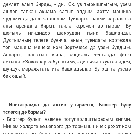
дәүләт алып бирде», - ди. Юк, үз тырышлыгым, үзем
эшләп тапкан акчама сатып алдым. Хәтта машина
ярдәмендә дә акча эшлим. Туйларга, рәсми чараларга
аны арендага биреп, гаилә керемен арттырам. Бу
шөгыль ниндидер шаярудан гына башланды.
Дустымның теләге буенча, аның туендагы кортежда
төп машина минеке һәм йөртүчесе дә үзем булдым.
Аннары, шаяртып кына, социаль челтәрдә фото
астына: «Заказлар кабул итәм», - дип язып куйган идем,
шундук мөрәҗәгать итә башладылар. Бу эш тә үземә
бик ошый.
- Инстаграмда да актив утырасың. Блоггер булу
теләгең дә бармы?
- Блоггер булып, үземне популярлаштырасым килми.
Минем хәлдәге кешеләргә дә тормыш ничек рәхәт һәм
мавыктыргыч була алганын аңлатасы килә. Бәлки