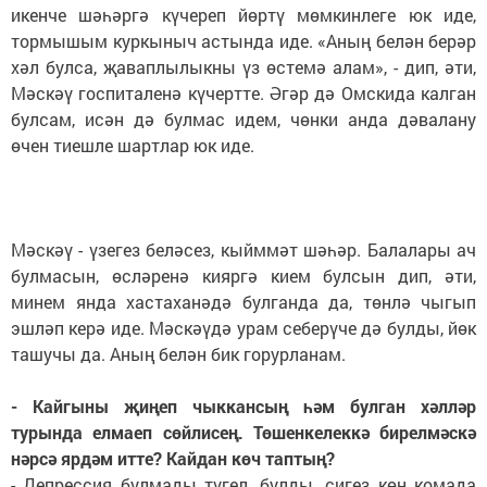
икенче шәһәргә күчереп йөртү мөмкинлеге юк иде,
тормышым куркыныч астында иде. «Аның белән берәр
хәл булса, җаваплылыкны үз өстемә алам», - дип, әти,
Мәскәү госпиталенә күчертте. Әгәр дә Омскида калган
булсам, исән дә булмас идем, чөнки анда дәвалану
өчен тиешле шартлар юк иде.
Мәскәү - үзегез беләсез, кыйммәт шәһәр. Балалары ач
булмасын, өсләренә кияргә кием булсын дип, әти,
минем янда хастаханәдә булганда да, төнлә чыгып
эшләп керә иде. Мәскәүдә урам себерүче дә булды, йөк
ташучы да. Аның белән бик горурланам.
- Кайгыны җиңеп чыккансың һәм булган хәлләр
турында елмаеп сөйлисең. Төшенкелеккә бирелмәскә
нәрсә ярдәм итте? Кайдан көч таптың?
- Депрессия булмады түгел, булды. сигез көн комада