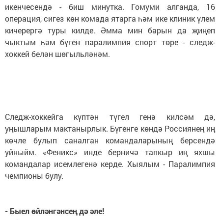
икенчесендә - биш минутка. Гомуми алганда, 16
операция, сигез көн комада ятарга һәм ике клиник үлем
кичерергә туры килде. Әмма мин барын да җиңеп
чыктым һәм бүген паралимпия спорт төре - следж-
хоккей белән шөгыльләнәм.
Следж-хоккейга күптән түгел генә килсәм дә,
уңышларым мактанырлык. Бүгенге көндә Россиянең иң
көчле булып саналган командаларының берсендә
уйныйм. «Феникс» инде берничә тапкыр иң яхшы
командалар исемлегенә керде. Хыялым - Паралимпия
чемпионы булу.
- Быел өйләнгәнсең дә әле!