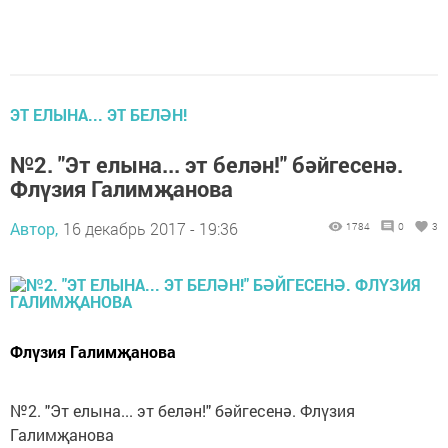
ЭТ ЕЛЫНА... ЭТ БЕЛӘН!
№2. "Эт елына... эт белән!" бәйгесенә.
Флүзия Галимҗанова
Автор,
16 декабрь 2017 - 19:36
1784
0
3
Флүзия Галимҗанова
№2. "Эт елына... эт белән!" бәйгесенә. Флүзия
Галимҗанова