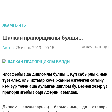
ҖӘМГЫЯТЬ
Шалкан прапорщиклы булды...
Автор,
25 июнь 2019 - 09:16
3427
0
3
Илсафыбыз да дипломлы булды... Күп сабырлык, нык
түземлек, олы ихтыяр көче, җанны өзгәләгән сагыну
һәм зур теләк аша яуланган диплом бу. Безнең хәзер үз
прапорщигыбыз бар! Афәрин, авылдаш!
Диплом алучыларның барысының да аталары,