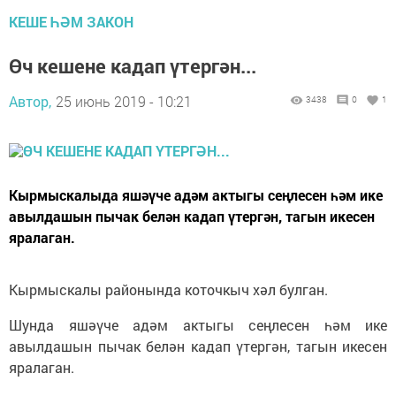
КЕШЕ ҺӘМ ЗАКОН
Өч кешене кадап үтергән...
Автор,
25 июнь 2019 - 10:21
3438
0
1
Кырмыскалыда яшәүче адәм актыгы сеңлесен һәм ике
авылдашын пычак белән кадап үтергән, тагын икесен
яралаган.
Кырмыскалы районында коточкыч хәл булган.
Шунда яшәүче адәм актыгы сеңлесен һәм ике
авылдашын пычак белән кадап үтергән, тагын икесен
яралаган.