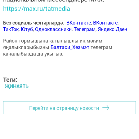
https://max.ru/tatmedia
Без социаль челтәрләрдә
:
ВКонтакте
,
ВКонтакте
,
ТикТок
,
Ютуб
,
Одноклассники
,
Телеграм
,
Яндекс.Дзен
Район тормышына кагылышлы иң мөһим
яңалыкларыбызны
Балтаси_Хезмэт
телеграм
каналыбызда да укыгыз.
Теги:
ҖИНАЯТЬ
Перейти на страницу новости