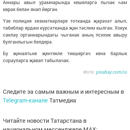
Аннары авыл урамнарында кешеләргә пычак һәм
көрәк белән янап йөргән.
Үзе полиция хезмәткәрләре тотканда җәрәхәт алып,
табиблар ярдәм күрсәткәндә җан тәслим кылган. Хокук
саклау органнарындагы чыганак аның психик авыру
булганлыгын белдерә.
Бу җинаятьне җентекле тикшергәч кенә барлык
сорауларга җавап табылачак.
Фото:
pixabay.com/ru
Следите за самым важным и интересным в
Telegram-канале
Татмедиа
Читайте новости Татарстана в
национальном мессенджере MАХ: