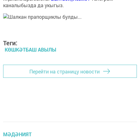
каналыбызда да укыгыз.
Теги:
КӨШКӘТБАШ АВЫЛЫ
Перейти на страницу новости
МӘДӘНИЯТ