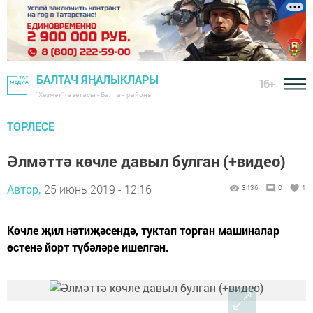
БАЛТАЧ ЯҢАЛЫКЛАРЫ
16+
"Хезмәт" газетасы - Балтач районы
ТӨРЛЕСЕ
Әлмәттә көчле давыл булган (+видео)
Автор,
25 июнь 2019 - 12:16
3436
0
1
Көчле җил нәтиҗәсендә, туктап торган машиналар
өстенә йорт түбәләре ишелгән.