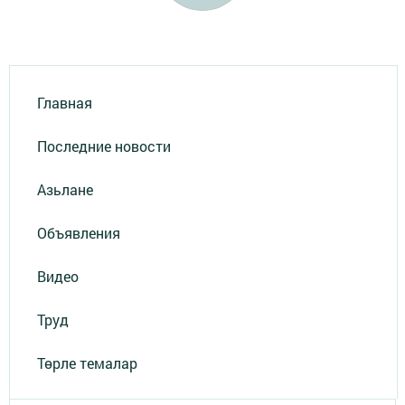
Главная
Последние новости
Азьлане
Объявления
Видео
Труд
Төрле темалар