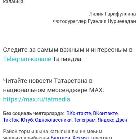
калабыз.
Лилия Гарифуллина
Фотосурәтләр Гүзәлия Нуриевадан
Следите за самым важным и интересным в
Telegram-канале
Татмедиа
Читайте новости Татарстана в
национальном мессенджере MАХ:
https://max.ru/tatmedia
Без социаль челтәрләрдә
:
ВКонтакте
,
ВКонтакте
,
ТикТок
,
Ютуб
,
Одноклассники
,
Телеграм
,
Яндекс.Дзен
Район тормышына кагылышлы иң мөһим
яңалыкларыбызны
Балтаси_Хезмэт
телеграм