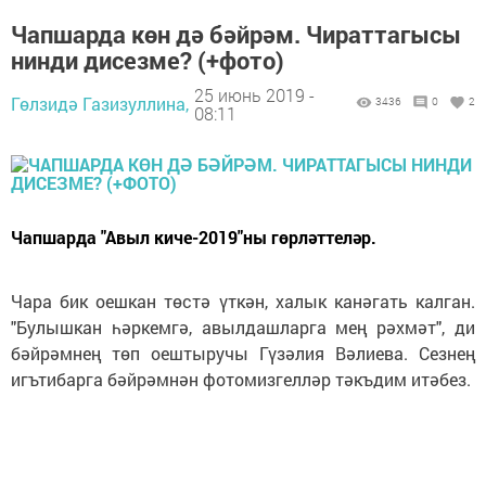
Чапшарда көн дә бәйрәм. Чираттагысы
нинди дисезме? (+фото)
25 июнь 2019 -
Гөлзидә Газизуллина,
3436
0
2
08:11
Чапшарда "Авыл киче-2019"ны гөрләттеләр.
Чара бик оешкан төстә үткән, халык канәгать калган.
"Булышкан һәркемгә, авылдашларга мең рәхмәт", ди
бәйрәмнең төп оештыручы Гүзәлия Вәлиева. Сезнең
игътибарга бәйрәмнән фотомизгелләр тәкъдим итәбез.