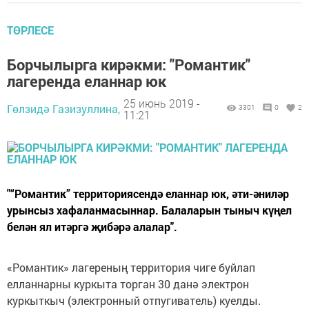
ТӨРЛЕСЕ
Борчылырга кирәкми: "Романтик"
лагеренда еланнар юк
25 июнь 2019 -
Гөлзидә Газизуллина,
3301
0
2
11:21
"“Романтик” территориясендә еланнар юк, әти-әниләр
урынсыз хафаланмасыннар. Балаларын тыныч күңел
белән ял итәргә җибәрә алалар".
«Романтик» лагереның территория чиге буйлап
елланнарны куркыта торган 30 данә электрон
куркыткыч (электронный отпугиватель) куелды.