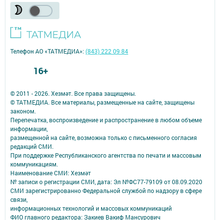
Телефон АО «ТАТМЕДИА»:
(843) 222 09 84
16+
© 2011 - 2026. Хезмәт. Все права защищены.
© ТАТМЕДИА. Все материалы, размещенные на сайте, защищены
законом.
Перепечатка, воспроизведение и распространение в любом объеме
информации,
размещенной на сайте, возможна только с письменного согласия
редакций СМИ.
При поддержке Республиканского агентства по печати и массовым
коммуникациям.
Наименование СМИ: Хезмәт
№ записи о регистрации СМИ, дата: Эл №ФС77-79109 от 08.09.2020
СМИ зарегистрированно Федеральной службой по надзору в сфере
связи,
информационных технологий и массовых коммуникаций
ФИО главного редактора: Закиев Вакиф Мансурович