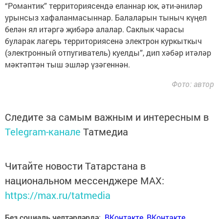
“Романтик” территориясендә еланнар юк, әти-әниләр
урынсыз хафаланмасыннар. Балаларын тыныч күңел
белән ял итәргә җибәрә алалар. Саклык чарасы
буларак лагерь территориясенә электрон куркыткыч
(электронный отпугиватель) куелды”, дип хәбәр итәләр
мәктәптән тыш эшләр үзәгеннән.
Фото: автор
Следите за самым важным и интересным в
Telegram-канале
Татмедиа
Читайте новости Татарстана в
национальном мессенджере MАХ:
https://max.ru/tatmedia
Без социаль челтәрләрдә
:
ВКонтакте
,
ВКонтакте
,