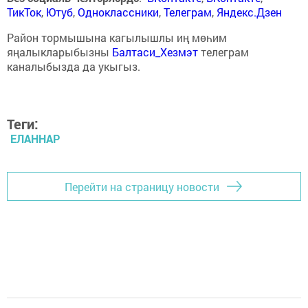
ТикТок
,
Ютуб
,
Одноклассники
,
Телеграм
,
Яндекс.Дзен
Район тормышына кагылышлы иң мөһим
яңалыкларыбызны
Балтаси_Хезмэт
телеграм
каналыбызда да укыгыз.
Теги:
ЕЛАННАР
Перейти на страницу новости