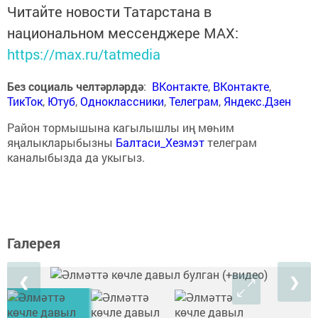
Читайте новости Татарстана в
национальном мессенджере MАХ:
https://max.ru/tatmedia
Без социаль челтәрләрдә
:
ВКонтакте
,
ВКонтакте
,
ТикТок
,
Ютуб
,
Одноклассники
,
Телеграм
,
Яндекс.Дзен
Район тормышына кагылышлы иң мөһим
яңалыкларыбызны
Балтаси_Хезмэт
телеграм
каналыбызда да укыгыз.
Галерея
❮
❯