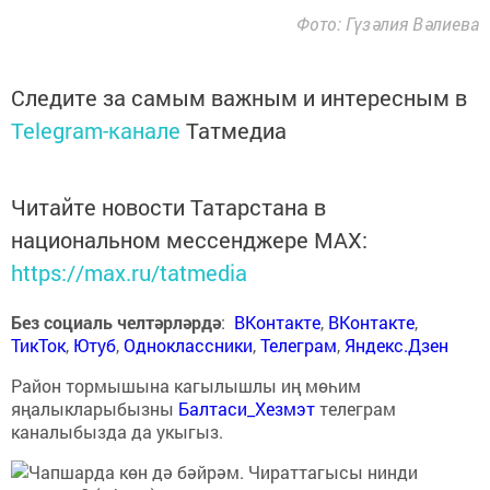
Фото: Гүзәлия Вәлиева
Следите за самым важным и интересным в
Telegram-канале
Татмедиа
Читайте новости Татарстана в
национальном мессенджере MАХ:
https://max.ru/tatmedia
Без социаль челтәрләрдә
:
ВКонтакте
,
ВКонтакте
,
ТикТок
,
Ютуб
,
Одноклассники
,
Телеграм
,
Яндекс.Дзен
Район тормышына кагылышлы иң мөһим
яңалыкларыбызны
Балтаси_Хезмэт
телеграм
каналыбызда да укыгыз.