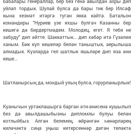
бабалары генераллар, бер без генә авылдан ахры дип
уйлап тордык. Шулай булса да бары тик бер Илсаф
кына хезмәт итәргә туган якка кайта. Батальон
командиры "Нуриев үзе яхшы булгач Казанны бер
кешегә дә бирдертмәдем. Молодец, егет. Я тебя не
забуду" дип әйтте. Шаккаттык... дип хәбәр итә Гүзәлия
ханым. Бик күп кешеләр белән таныштык, аерылыша
алмадык. Күзләрдә гел шатлык яшьләре дип яза әни
кеше...
Шатланырсың да, мондый улың булса, горурланырлык!
Куанычын уртаклашырга барган әти-әнисенә кушылып
без дә авылдашыбызны дипломлы булуы белән
котлыйбыз. Алган белемең, өйрәнгән һөнәрләрең
киләчәктә сиңа уңыш китерсеннәр дигән теләктә