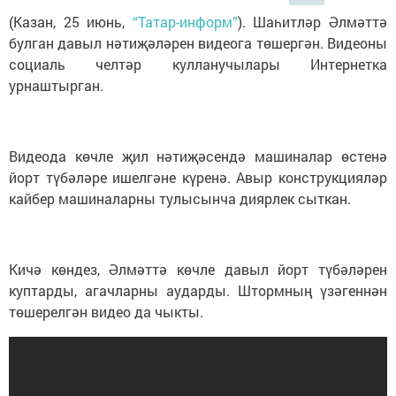
(Казан, 25 июнь,
“Татар-информ”
). Шаһитләр Әлмәттә
булган давыл нәтиҗәләрен видеога төшергән. Видеоны
социаль челтәр кулланучылары Интернетка
урнаштырган.
Видеода көчле җил нәтиҗәсендә машиналар өстенә
йорт түбәләре ишелгәне күренә. Авыр конструкцияләр
кайбер машиналарны тулысынча диярлек сыткан.
Кичә көндез, Әлмәттә көчле давыл йорт түбәләрен
куптарды, агачларны аударды. Штормның үзәгеннән
төшерелгән видео да чыкты.