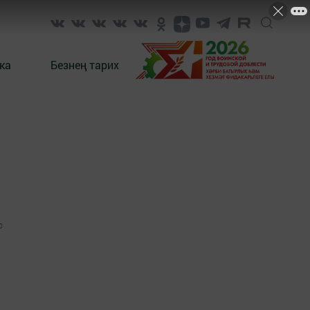
ка
Безнең тарих
0