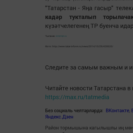
"Татарстан - Яңа гасыр" тел
кадәр тукталып торылача
күзәтчелегенең ТР буенча идар
Чыганак:
intertat.ru
Фото: http://www.tatar-inform.ru/news/2014/10/29/428620/
Следите за самым важным и 
Читайте новости Татарстана 
https://max.ru/tatmedia
Без социаль челтәрләрдә
:
ВКонтакте
,
Яндекс.Дзен
Район тормышына кагылышлы иң мө