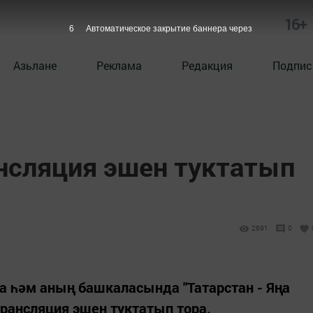
16+
5
Автоматическое закрытие баннера через
Азьлане
Реклама
Редакция
Подпис
нсляция эшен туктатып
2891
0
да һәм аның башкаласында "Татарстан - Яңа
рансляция эшен туктатып тора.