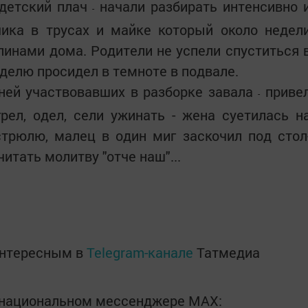
 детский плач
начали разбирать интенсивно 
-
ика в трусах и майке который около недел
линами дома. Родители не успели спуститься 
еделю просидел в темноте в подвале.
рней участвовавших в разборке завала
приве
-
рел, одел, сели ужинать - жена суетилась н
стрюлю, малец в один миг заскочил под стол
итать молитву "отче наш"...
интересным в
Telegram-канале
Татмедиа
в национальном мессенджере MАХ: