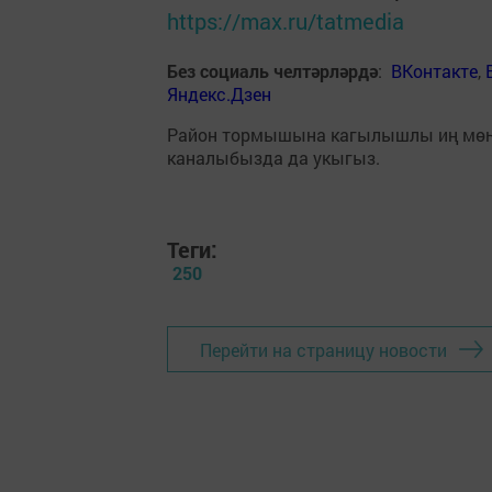
https://max.ru/tatmedia
Без социаль челтәрләрдә
:
ВКонтакте
,
Яндекс.Дзен
Район тормышына кагылышлы иң мө
каналыбызда да укыгыз.
Теги:
250
Перейти на страницу новости