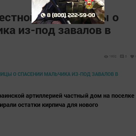
естной жительницы о
ка из-под завалов в
1932
0
раинской артиллерией частный дом на поселке
ирали остатки кирпича для нового