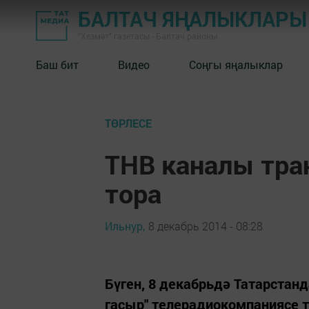
БАЛТАЧ ЯҢАЛЫКЛАРЫ
"Хезмәт" газетасы - Балтач районы
Баш бит
Видео
Соңгы яңалыклар
ТӨРЛЕСЕ
ТНВ каналы тра
тора
Ильнур,
8 декабрь 2014 - 08:28
Бүген, 8 декабрьдә Татарстан
гасыр" телерадиокомпаниясе т