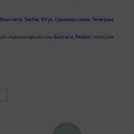
ВКонтакте
,
ТикТок
,
Ютуб
,
Одноклассники
,
Телеграм
,
һим яңалыкларыбызны
Балтаси_Хезмэт
телеграм