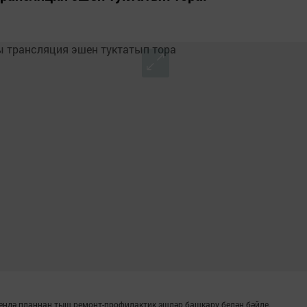
сендә планнан тыш ремонт-профилактик эшләр башкару белән бәйле.