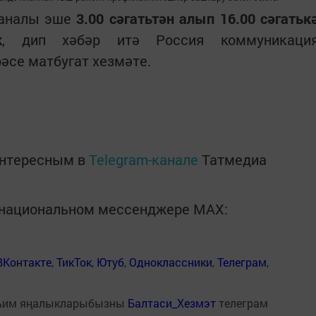
еканалы эше
3.00 сәгатьтән алып 16.00 сәгатьк
к
, дип хәбәр итә Россия коммуникаци
әсе матбугат хезмәте.
интересным в
Telegram-канале
Татмедиа
в национальном мессенджере MАХ:
ВКонтакте
,
ТикТок
,
Ютуб
,
Одноклассники
,
Телеграм
,
һим яңалыкларыбызны
Балтаси_Хезмэт
телеграм