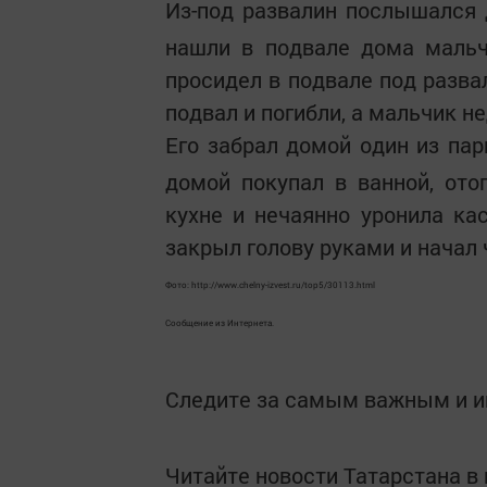
Из-под развалин послышался
нашли в подвале дома мальч
просидел в подвале под разва
подвал и погибли, а мальчик н
Его забрал домой один из па
домой покупал в ванной, отог
кухне и нечаянно уронила ка
закрыл голову руками и начал ч
Фото: http://www.chelny-izvest.ru/top5/30113.html
Сообщение из Интернета.
Следите за самым важным и 
Читайте новости Татарстана 