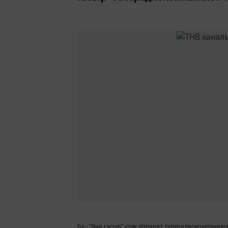
Бу - "Яңа гасыр" үзәк аппарат телерадиокомпания