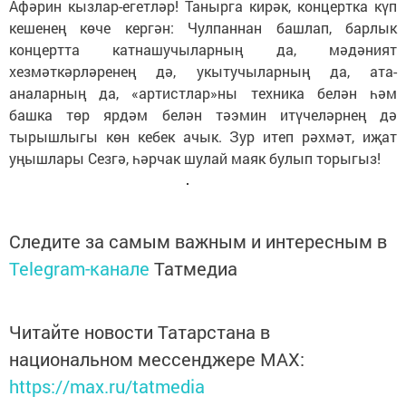
Афәрин кызлар-егетләр! Танырга кирәк, концертка күп
кешенең көче кергән: Чулпаннан башлап, барлык
концертта катнашучыларның да, мәдәният
хезмәткәрләренең дә, укытучыларның да, ата-
аналарның да, «артистлар»ны техника белән һәм
башка төр ярдәм белән тәэмин итүчеләрнең дә
тырышлыгы көн кебек ачык. Зур итеп рәхмәт, иҗат
уңышлары Сезгә, һәрчак шулай маяк булып торыгыз!
Следите за самым важным и интересным в
Telegram-канале
Татмедиа
Читайте новости Татарстана в
национальном мессенджере MАХ:
https://max.ru/tatmedia