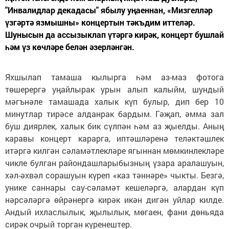
"Инвалидлар декадасы" ябылу уңаеннан, «Мизгелләр
үзгәртә язмышны» концертын тәкъдим иттеләр.
Шунысын да ассызыклап үтәргә кирәк, концерт бушлай
һәм үз көчләре белән әзерләнгән.
Яхшылап тамаша кылырга һәм аз-маз фотога
төшерергә уңайлырак урын алып калыйм, шундый
мәгънәле тамашада халык күп булыр, дип бер 10
минутлар тирәсе алданрак бардым. Гәҗап, әмма зал
буш диярлек, халык бик сүлпән һәм аз җыелды. Аның
каравы концерт карарга, иптәшләренә теләктәшлек
итәргә килгән сәламәтлекләре ягыннан мөмкинлекләре
чикле булган райондашларыбызның үзара аралашуын,
хәл-әхвәл сорашуын күреп «каз тәннәре» чыкты. Безгә,
унике саннары сау-сәламәт кешеләргә, алардан күп
нәрсәләргә өйрәнергә кирәк икән дигән уйлар килде.
Андый ихласлылык, җылылык, мөгаен, фани дөньяда
сирәк очрый торган күренештер.