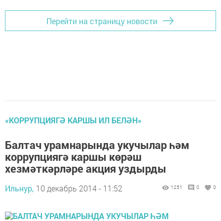
Перейти на страницу новости
«КОРРУПЦИЯГӘ КАРШЫ ИЛ БЕЛӘН»
Балтач урамнарында укучылар һәм
коррупциягә каршы көрәш
хезмәткәрләре акция уздырды
Ильнур,
10 декабрь 2014 - 11:52
1251
0
0