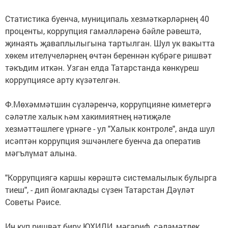
Статистика буенча, муниципаль хезмәткәрләрнең 40
проценты, коррупция гамәлләренә бәйле рәвештә,
җинаять җаваплылыгына тартылган. Шул ук вакытта
хөкем ителүчеләрнең өчтән береннән күбрәге ришвәт
тәкъдим иткән. Узган елда Татарстанда көнкүреш
коррупциясе арту күзәтелгән.
Ф.Мөхәммәтшин сүзләренчә, коррупцияне киметергә
сәләтле халык һәм хакимиятнең нәтиҗәле
хезмәттәшлеге үрнәге - ул "Халык контроле", анда шул
исәптән коррупция эшчәнлеге буенча да оператив
мәгълүмат алына.
"Коррупциягә каршы көрәштә системалылык булырга
тиеш", - дип йомгаклады сүзен Татарстан Дәүләт
Советы Рәисе.
Иң күп ришвәт бирү ЮХИДИ, мәгариф, сәламәтлек