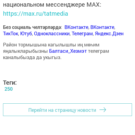
национальном мессенджере MАХ:
https://max.ru/tatmedia
Без социаль челтәрләрдә
:
ВКонтакте
,
ВКонтакте
,
ТикТок
,
Ютуб
,
Одноклассники
,
Телеграм
,
Яндекс.Дзен
Район тормышына кагылышлы иң мөһим
яңалыкларыбызны
Балтаси_Хезмэт
телеграм
каналыбызда да укыгыз.
Теги:
250
Перейти на страницу новости