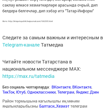
саклау өлкәсе хезмәткәрләре арасында очрый, дип
белдерә белгечләр, дип хэбэр итэ "Татар-Информ"
Фото: http://krispotupchik.livejournal.com/166205.html
Следите за самым важным и интересным в
Telegram-канале
Татмедиа
Читайте новости Татарстана в
национальном мессенджере MАХ:
https://max.ru/tatmedia
Без социаль челтәрләрдә
:
ВКонтакте
,
ВКонтакте
,
ТикТок
,
Ютуб
,
Одноклассники
,
Телеграм
,
Яндекс.Дзен
Район тормышына кагылышлы иң мөһим
яңалыкларыбызны
Балтаси_Хезмэт
телеграм