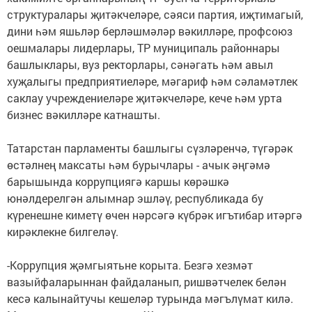
структуралары җитәкчеләре, сәяси партия, иҗтимагый,
дини һәм яшьләр берләшмәләр вәкилләре, профсоюз
оешмалары лидерлары, ТР муниципаль районнары
башлыклары, вуз ректорлары, сәнәгать һәм авыл
хуҗалыгы предприятиеләре, мәгариф һәм сәламәтлек
саклау учреждениеләре җитәкчеләре, кече һәм урта
бизнес вәкилләре катнашты.
Татарстан парламенты башлыгы сүзләренчә, түгәрәк
өстәлнең максаты һәм бурычлары - ачык әңгәмә
барышында коррупциягә каршы көрәшкә
юнәлдерелгән алымнар эшләү, республикада бу
күренешне киметү өчен нәрсәгә күбрәк игътибар итәргә
кирәклекне билгеләү.
-Коррупция җәмгыятьне корыта. Безгә хезмәт
вазыйфаларыннан файдаланып, ришвәтчелек белән
кесә калынайтучы кешеләр турында мәгълүмат килә.