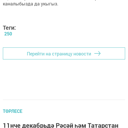
каналыбызда да укыгыз.
Теги:
250
Перейти на страницу новости
ТӨРЛЕСЕ
11нче декабрьдә Рәсәй һәм Татарстан