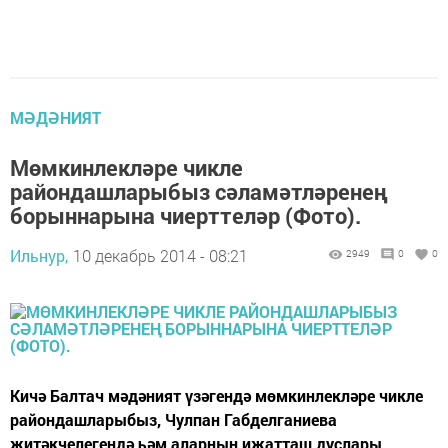
МӘДӘНИЯТ
Мөмкинлекләре чикле
райондашларыбыз сәламәтләренең
борыннарына чиерттеләр (Фото).
Ильнур,
10 декабрь 2014 - 08:21
2949
0
0
Кичә Балтач мәдәният үзәгендә мөмкинлекләре чикле
райондашларыбыз, Чулпан Габделганиева
җитәкчелегендә һәм аларның иҗатташ дуслары,