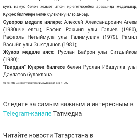
куеп, намус белән хезмәт иткән ир-егетләребез арасында
медальләр
,
Күкрәк билгел
белән бүләкләнүчеләр дә бар.
әре
Суворов медале ияләре:
Алексей Александрович Агеев
(1980нче елгы), Рафил Рәкыйп улы Галиев (1980),
Рафаэль Нәгыймула улы Галимуллин (1979), Рамил
Васыйл улы Зыятдинов (1981);
Жуков медале иясе:
Руслан Байрон улы Ситдыйков
(1980);
"Гвардия" Күкрәк билгесе
белән Руслан Ибадулла улы
Дәүләтов бүләкләнә.
Фото: http://vedsimvol.mybb.ru/viewtopic.php?id=1902
Следите за самым важным и интересным в
Telegram-канале
Татмедиа
Читайте новости Татарстана в