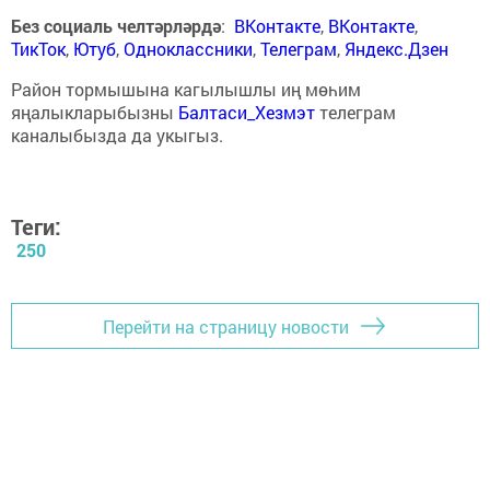
Без социаль челтәрләрдә
:
ВКонтакте
,
ВКонтакте
,
ТикТок
,
Ютуб
,
Одноклассники
,
Телеграм
,
Яндекс.Дзен
Район тормышына кагылышлы иң мөһим
яңалыкларыбызны
Балтаси_Хезмэт
телеграм
каналыбызда да укыгыз.
Теги:
250
Перейти на страницу новости