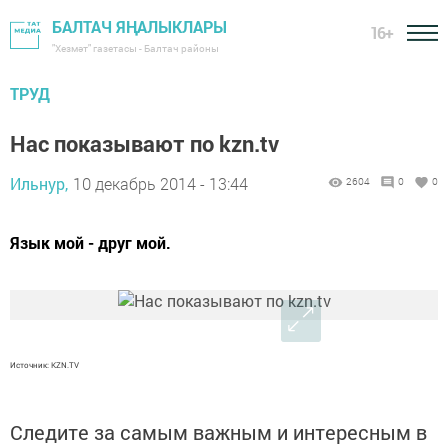
БАЛТАЧ ЯҢАЛЫКЛАРЫ
16+
"Хезмәт" газетасы - Балтач районы
ТРУД
Нас показывают по kzn.tv
Ильнур,
10 декабрь 2014 - 13:44
2604
0
0
Язык мой - друг мой.
Источник: KZN.TV
Следите за самым важным и интересным в