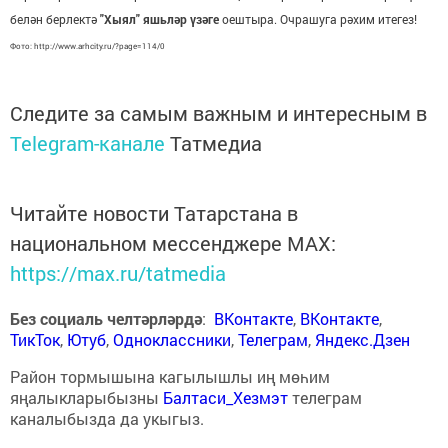
белән берлектә
"Хыял" яшьләр үзәге
оештыра. Очрашуга рәхим итегез!
Фото: http://www.arhcity.ru/?page=114/0
Следите за самым важным и интересным в
Telegram-канале
Татмедиа
Читайте новости Татарстана в
национальном мессенджере MАХ:
https://max.ru/tatmedia
Без социаль челтәрләрдә
:
ВКонтакте
,
ВКонтакте
,
ТикТок
,
Ютуб
,
Одноклассники
,
Телеграм
,
Яндекс.Дзен
Район тормышына кагылышлы иң мөһим
яңалыкларыбызны
Балтаси_Хезмэт
телеграм
каналыбызда да укыгыз.