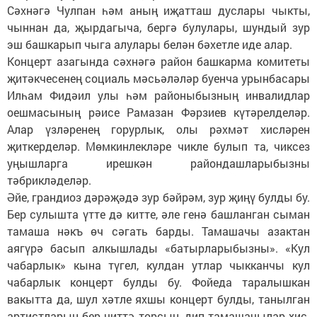
Сәхнәгә Чулпан һәм аның иҗатташ дуслары чыкты,
чыннан да, җырдагыча, бергә булулары, шундый зур
эш башкарып чыга алулары белән бәхетле иде алар.
Концерт азагында сәхнәгә район башкарма комитеты
җитәкчесенең социаль мәсьәләләр буенча урынбасары
Илһам Фидәил улы һәм районыбызның инвалидлар
оешмасының рәисе Рамазан Фәрзиев күтәрелделәр.
Алар үзләренең горурлык, олы рәхмәт хисләрен
җиткерделәр. Мөмкинлекләре чикле булып та, чиксез
уңышларга ирешкән райондашларыбызны
тәбрикләделәр.
Әйе, грандиоз дәрәҗәдә зур бәйрәм, зур җиңү булды бу.
Бер сулышта үтте дә китте, әле генә башланган сыман
тамаша нәкъ өч сәгать барды. Тамашачы азактан
аягүрә басып алкышлады «батырларыбызны». «Кул
чабарлык» кына түгел, кулдан утлар чыкканчы кул
чабарлык концерт булды бу. Фойеда таралышкан
вакытта да, шул хәтле яхшы концерт булды, танылган
артистларың бер читтә торсын, дип тамашачылар хис-