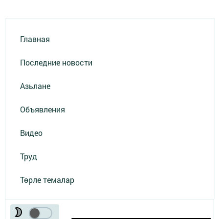
Главная
Последние новости
Азьлане
Объявления
Видео
Труд
Төрле темалар