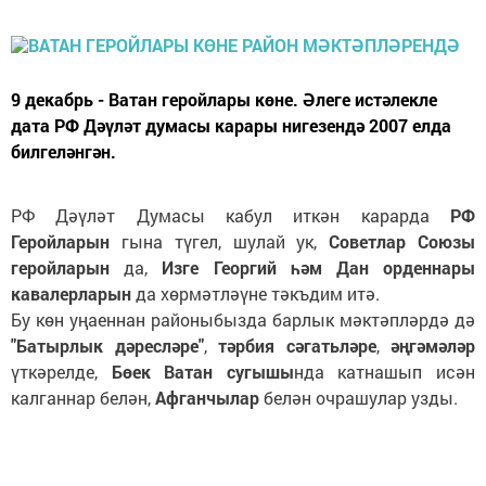
9 декабрь - Ватан геройлары көне. Әлеге истәлекле
дата РФ Дәүләт думасы карары нигезендә 2007 елда
билгеләнгән.
РФ Дәүләт Думасы кабул иткән карарда
РФ
Геройларын
гына түгел, шулай ук,
Советлар Союзы
геройларын
да,
Изге Георгий һәм Дан орденнары
кавалерларын
да хөрмәтләүне тәкъдим итә.
Бу көн уңаеннан районыбызда барлык мәктәпләрдә дә
"Батырлык дәресләре"
,
тәрбия сәгатьләре
,
әңгәмәләр
үткәрелде,
Бөек Ватан сугышы
нда катнашып исән
калганнар белән,
Афганчылар
белән очрашулар узды.