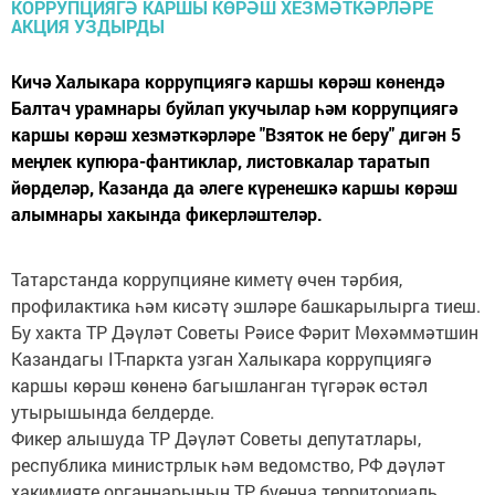
Кичә Халыкара коррупциягә каршы көрәш көнендә
Балтач урамнары буйлап укучылар һәм коррупциягә
каршы көрәш хезмәткәрләре "Взяток не беру" дигән 5
меңлек купюра-фантиклар, листовкалар таратып
йөрделәр, Казанда да әлеге күренешкә каршы көрәш
алымнары хакында фикерләштеләр.
Татарстанда коррупцияне киметү өчен тәрбия,
профилактика һәм кисәтү эшләре башкарылырга тиеш.
Бу хакта ТР Дәүләт Советы Рәисе Фәрит Мөхәммәтшин
Казандагы IT-паркта узган Халыкара коррупциягә
каршы көрәш көненә багышланган түгәрәк өстәл
утырышында белдерде.
Фикер алышуда ТР Дәүләт Советы депутатлары,
республика министрлык һәм ведомство, РФ дәүләт
хакимияте органнарының ТР буенча территориаль