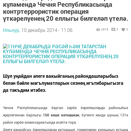
күләмендә Чечня Республикасында
контртеррористик операция
үткәрелүенең 20 еллыгы билгеләп үтелә.
Ильнур,
10 декабрь 2014 - 11:06
2918
0
0
Шул уңайдан әлеге вакыйганың райондашларыбыз
белән бәйле мәгълүматларын сезнең игътибарыгызга
да тәкъдим итәбез.
Чечня Республикасында барган хәрби бәрелешләрдә районыбыз
җирлегеннән барлыгы
150 кеше катнашкан
, бүгенге көндә шуның 131е
район хәрби комиссариатында исәптә тора.
Әлеге канкойгыч бәрелешләрдә катнашып, гомерләрен куркыныч астына