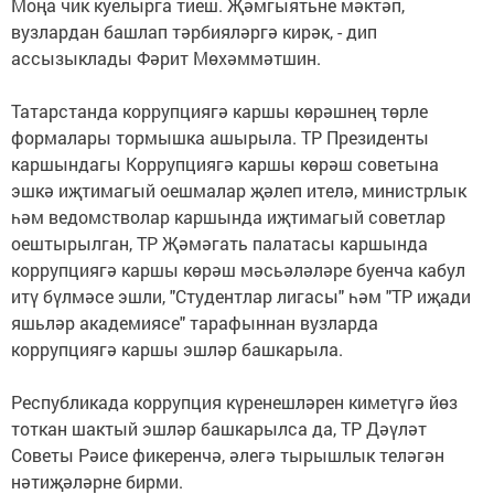
Моңа чик куелырга тиеш. Җәмгыятьне мәктәп,
вузлардан башлап тәрбияләргә кирәк, - дип
ассызыклады Фәрит Мөхәммәтшин.
Татарстанда коррупциягә каршы көрәшнең төрле
формалары тормышка ашырыла. ТР Президенты
каршындагы Коррупциягә каршы көрәш советына
эшкә иҗтимагый оешмалар җәлеп ителә, министрлык
һәм ведомстволар каршында иҗтимагый советлар
оештырылган, ТР Җәмәгать палатасы каршында
коррупциягә каршы көрәш мәсьәләләре буенча кабул
итү бүлмәсе эшли, "Студентлар лигасы" һәм "ТР иҗади
яшьләр академиясе" тарафыннан вузларда
коррупциягә каршы эшләр башкарыла.
Республикада коррупция күренешләрен киметүгә йөз
тоткан шактый эшләр башкарылса да, ТР Дәүләт
Советы Рәисе фикеренчә, әлегә тырышлык теләгән
нәтиҗәләрне бирми.