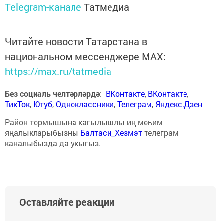
Telegram-канале
Татмедиа
Читайте новости Татарстана в
национальном мессенджере MАХ:
https://max.ru/tatmedia
Без социаль челтәрләрдә
:
ВКонтакте
,
ВКонтакте
,
ТикТок
,
Ютуб
,
Одноклассники
,
Телеграм
,
Яндекс.Дзен
Район тормышына кагылышлы иң мөһим
яңалыкларыбызны
Балтаси_Хезмэт
телеграм
каналыбызда да укыгыз.
Оставляйте реакции