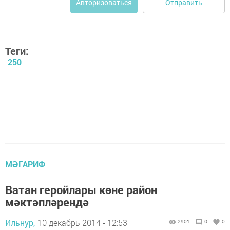
Отправить
Авторизоваться
Теги:
250
МӘГАРИФ
Ватан геройлары көне район
мәктәпләрендә
Ильнур,
10 декабрь 2014 - 12:53
2901
0
0