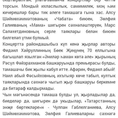
торсын. Мондый ихласлылык, самимилек, моң һәм
кичерешләр бары тик әлеге тамашага гына хас. Алсу
Шәймөхәммәтованың «Чабата» биюен, Зөлфия
Галиеваның «Мама» шигырен сәхнәләштерүен, Марс
Сәләхетдиновның серле таяклары белән биюен
билгеләп үтми булмый.
Концертта райондашыбыз күп кенә җырлар авторы
Фидәил Хәйруллинның Бөек Җиңүнең 70 еллыгына
багышлап язылган «Әниләр һаман көтә әле» җырының
Рәсүл Фәйзрахманов башкаруында премьерасы булды,
тамашачы бик җылы кабул итте. Афәрин, Фидәил абый!
Наил абый Фәсыйховның, ихътыяр көче табып, култык
таякларында сәхнәгә чыгып җыр башкаруы беркемне
дә битараф калдырмады.
Чын мәгънәсендә тамаша булды ул, җырладылар да,
биеделәр дә, шигырен дә укыдылар, «Татарстанның
энҗе бөртекләре»н - Чулпан Габлелганиева, Алсу
Шәймөхәммәтова, Зөлфия Галиеваларны сәхнәгә