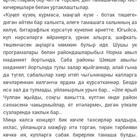
кичерешләре белән уртаклаштылар.
«Күңел күзең күрмәсә, маңгай күзе - ботак тишеге»
дигән әйтем бар халыкта, әлеге тамашага халыкның аз
килүе, битарафлык күрсәтүе күнелне әрнетте. Югыйсә,
күп нәрсәләргә өйрәнергә, үрнәк алырга, шәфкать
төшенчәсен аңларга мөмкин булыр иде. Шушы ук
програмалары белән райондашларыбыз Норма авыл
мәдәният йортында, Саба районы Шекше авылы
мәдәният йортында тулы залар җыйганнар, алай гына
да түгел, сабалылар хәер итеп чыгымнарны капларга
көчләреннән килгәнчә ярдәм дә күрсәткәннәр. Бездә
исә зал да тулмады, уйланырлык урын бар… «Әле ярый
Чулпан җыйды, соңгы вакытта, күптән инде район
сәхнәсенә чакырмыйлар, ят итәләрме», дигән үпкәле
сүзләрендә хаклык бар…
Миңа калса концерт бик көчле тәэсирләр калдыра,
ихлас, уйланырга мәҗбүр итә торган, тирән тәрбияви
көчкә ия, күпләргә сабак бирерлек тамаша булды.