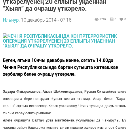
үткәрелүенең 20 еллыгы уңаеннан
“Хыял” да очрашу үткәрелә.
Ильнур,
10 декабрь 2014 - 07:16
2789
0
0
Бүген, ягъни 10нчы декабрь көнне, сәгать 14.00дә
Чечня Республикасында барган сугышта катнашкан
хәрбиләр белән очрашу үткәрелә.
Эдуард Фәйзрахманов, Айзат Шәйхелмәрданов, Руслан Ситдыйков
әлеге
операциягә беренчеләрдән булып кергән егетләр. Алар белән "Кара-
каршы" әңгәмә, истәлекләр белән уртаклашу, Чечня турында документаль
фильм карау оештырылачак.
Әлеге очрашуга
Балтач урта мәктәбенең
укучылары да чакырулы. Бу
чараны район башкарма комитетының яшьләр эшләре һәм спорт бүлеге