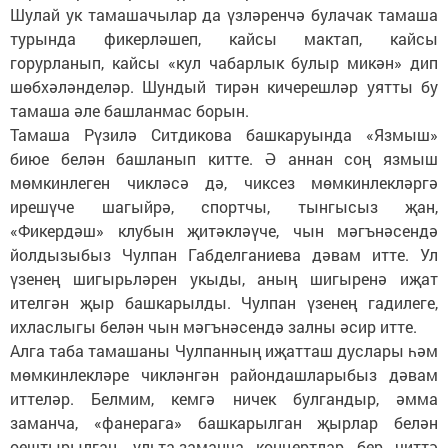
Шулай ук тамашачылар да үзләренчә булачак тамаша
турында фикерләшеп, кайсы мактап, кайсы
горурланып, кайсы «кул чабарлык булыр микән» дип
шөбхәләнделәр. Шундый тирән кичерешләр уятты бу
тамаша әле башланмас борын.
Тамаша Рүзилә Ситдикова башкаруында «Язмыш»
биюе белән башланып китте. Ә аннан соң язмыш
мөмкинлеген чикләсә дә, чиксез мөмкинлекләргә
ирешүче шагыйрә, спортчы, тынгысыз җан,
«Фикердәш» клубын җитәкләүче, чын мәгънәсендә
йолдызыбыз Чулпан Габделганиева дәвам итте. Ул
үзенең шигырьләрен укыды, аның шигыренә иҗат
ителгән җыр башкарылды. Чулпан үзенең гадилеге,
ихласлыгы белән чын мәгънәсендә залны әсир итте.
Алга таба тамашаны Чулпанның иҗатташ дуслары һәм
мөмкинлекләре чикләнгән райондашларыбыз дәвам
иттеләр. Белмим, кемгә ничек булгандыр, әмма
заманча, «фанерага» башкарылган җырлар белән
оештырылган, ульта-заманча концертлар бер читтә