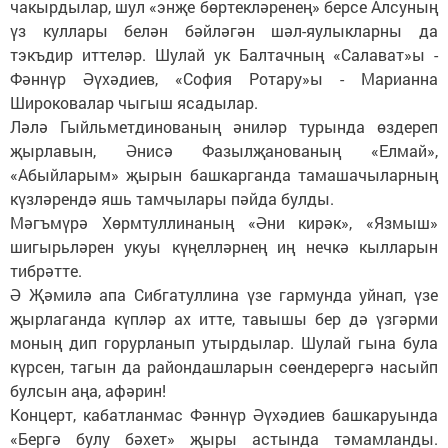
чакырдылар, шул «энҗе бөртекләренең» берсе Алсуның
үз куллары белән бәйләгән шәл-яулыкларны да
тэкъдир иттеләр. Шулай ук Балтачның «Салават»ы -
Фәннүр Әүхәдиев, «София Ротару»ы - Марианна
Широковалар чыгыш ясадылар.
Ләлә Гыйльметдинованың әниләр турында өздереп
җырлавын, Әнисә Фазылҗанованың «Елмай»,
«Абыйларым» җырын башкарганда тамашачыларның
күзләрендә яшь тамчылары пәйда булды.
Мәгъмүрә Хөрмтуллинаның «Әни кирәк», «Язмыш»
шигырьләрен укуы күңелләрнең иң нечкә кылларын
тибрәтте.
Ә Җәмилә апа Сибгатуллина үзе гармунда уйнап, үзе
җырлаганда күпләр ах итте, тавышы бер дә үзгәрми
моның дип горурланып утырдылар. Шулай гына була
күрсен, тагын да райондашларын сөендерергә насыйп
булсын аңа, афәрин!
Концерт, кабатланмас Фәннүр Әүхәдиев башкаруында
«Бергә булу бәхет» җыры астында тәмамланды.