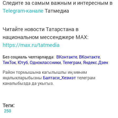
Следите за самым важным и интересным в
Telegram-канале
Татмедиа
Читайте новости Татарстана в
национальном мессенджере MАХ:
https://max.ru/tatmedia
Без социаль челтәрләрдә
:
ВКонтакте
,
ВКонтакте
,
ТикТок
,
Ютуб
,
Одноклассники
,
Телеграм
,
Яндекс.Дзен
Район тормышына кагылышлы иң мөһим
яңалыкларыбызны
Балтаси_Хезмэт
телеграм
каналыбызда да укыгыз.
Теги:
250