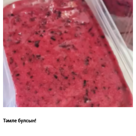
Тәмле булсын!