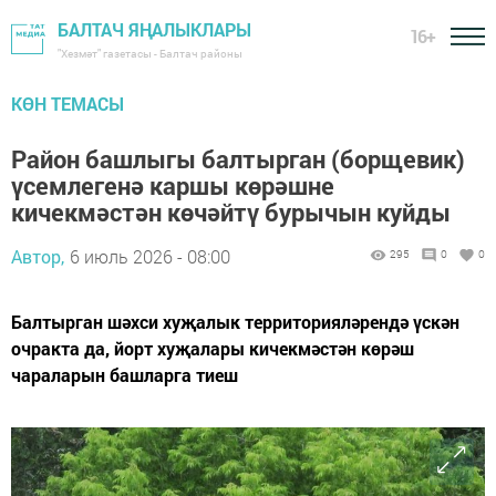
БАЛТАЧ ЯҢАЛЫКЛАРЫ
16+
"Хезмәт" газетасы - Балтач районы
КӨН ТЕМАСЫ
Район башлыгы балтырган (борщевик)
үсемлегенә каршы көрәшне
кичекмәстән көчәйтү бурычын куйды
Автор,
6 июль 2026 - 08:00
295
0
0
Балтырган шәхси хуҗалык территорияләрендә үскән
очракта да, йорт хуҗалары кичекмәстән көрәш
чараларын башларга тиеш