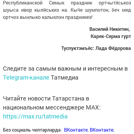
Республиканской Семык праздник ортчытӥськоз
шуыса ивор кылӥськиз на. Кыӵе шумпотон, ӟеч мед
ортчоз вынлыко калыклэн праздникез!
Василий Никитин,
Карек-Серма гурт
Туспуктэмъёс: Лада Фёдорова
Следите за самым важным и интересным в
Telegram-канале
Татмедиа
Читайте новости Татарстана в
национальном мессенджере MАХ:
https://max.ru/tatmedia
Без социаль челтәрләрдә
:
ВКонтакте
,
ВКонтакте
,