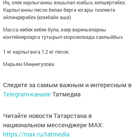
Иң, элек карлыганны яхшылап юабыз, кипшертәбез.
Карлыганны песок белан бергә югары тизлектә
әйләндерәбез (комбайн аша)
Масса көбек кебек була, әзер вареньеларны
контейнерларга тутырып морозилкада саклыйбыз.
1 кг карлыганга 1,2 кг песок.
Мәрьям Миңнегулова
Следите за самым важным и интересным в
Telegram-канале
Татмедиа
Читайте новости Татарстана в
национальном мессенджере MАХ:
https://max.ru/tatmedia