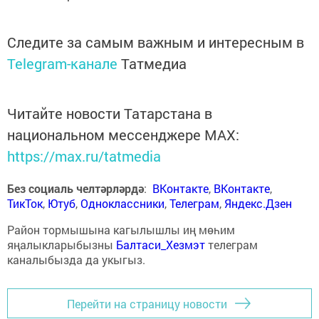
Следите за самым важным и интересным в
Telegram-канале
Татмедиа
Читайте новости Татарстана в
национальном мессенджере MАХ:
https://max.ru/tatmedia
Без социаль челтәрләрдә
:
ВКонтакте
,
ВКонтакте
,
ТикТок
,
Ютуб
,
Одноклассники
,
Телеграм
,
Яндекс.Дзен
Район тормышына кагылышлы иң мөһим
яңалыкларыбызны
Балтаси_Хезмэт
телеграм
каналыбызда да укыгыз.
Перейти на страницу новости