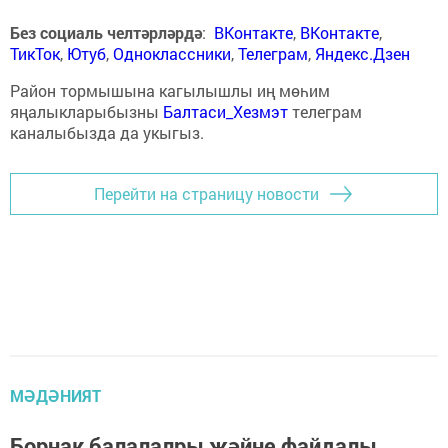
Без социаль челтәрләрдә
:
ВКонтакте
,
ВКонтакте
,
ТикТок
,
Ютуб
,
Одноклассники
,
Телеграм
,
Яндекс.Дзен
Район тормышына кагылышлы иң мөһим
яңалыкларыбызны
Балтаси_Хезмэт
телеграм
каналыбызда да укыгыз.
Перейти на страницу новости
МӘДӘНИЯТ
Борнак балалалры җәйне файдалы