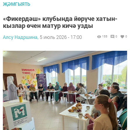
ҖӘМГЫЯТЬ
«Фикердәш» клубында йөрүче хатын-
кызлар өчен матур кичә узды
Алсу Надршина,
5 июль 2026 - 17:00
155
0
0