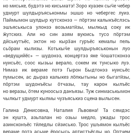
но миське, будэтэ но кисьматэ! Зоро куазен сыӵе чебер
удмурт шулдыръяськонмы эшшо но чебергес луиз.
Паймымон шулдыр кутсконэз — пӧртэм калыкъёслэсь
эшъяськыса улонзэ возьматӥзы, мылкыд соку ик
ӝутскиз. Али но син азям вуюись тусо пӧртэм
дӥськутъёс, эктон но кырӟан гуръёс кемалы пель
сьӧрам кылизы. Котькыӵе шулдыръяськонын луо
«ведущийёс» — шудонэз, концертэз яке ӵошатсконэз
нуисьёс, соос кызьы верало, сокем ик тунсыко луэ.
Нимаз ик вераме потэ Гырон Быдтонэз нуисьёс
пумысен, ас дыраз калыкез лӧпкытыны но быгатӥзы,
пӧртэм шудонъёсы ӧтчазы, тау карон кылъёс
но веразы, ӧтем куноосыз данъязы. Туж синмаськымон
чылкыт удмурт кылмы чузъяськиз сцена вылысен.
Галина Денисовна, Наталия Львовна! Та сямдэс
эн куштэ, азьпалан но озьы медло, ужады трос
азинсконъёс тӥледлы сӥзисько. Трос ушъямон кылъёс
вераме потэ асьме ёросысь артистъёслы но. Ортчем