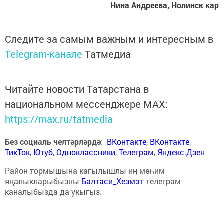
Нина Андреева, Нолинск кар
Следите за самым важным и интересным в
Telegram-канале
Татмедиа
Читайте новости Татарстана в
национальном мессенджере MАХ:
https://max.ru/tatmedia
Без социаль челтәрләрдә
:
ВКонтакте
,
ВКонтакте
,
ТикТок
,
Ютуб
,
Одноклассники
,
Телеграм
,
Яндекс.Дзен
Район тормышына кагылышлы иң мөһим
яңалыкларыбызны
Балтаси_Хезмэт
телеграм
каналыбызда да укыгыз.