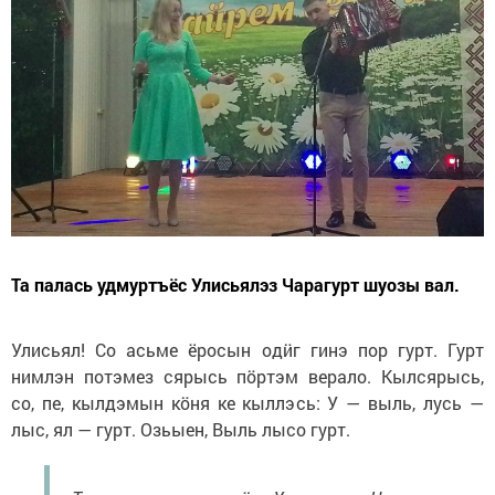
Та палась удмуртъёс Улисьялэз Чарагурт шуозы вал.
Улисьял! Со асьме ёросын одӥг гинэ пор гурт. Гурт
нимлэн потэмез сярысь пӧртэм верало. Кылсярысь,
со, пе, кылдэмын кӧня ке кыллэсь: У — выль, лусь —
лыс, ял — гурт. Озьыен, Выль лысо гурт.