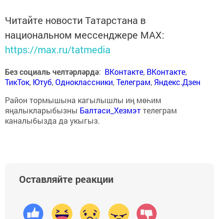
Читайте новости Татарстана в
национальном мессенджере MАХ:
https://max.ru/tatmedia
Без социаль челтәрләрдә
:
ВКонтакте
,
ВКонтакте
,
ТикТок
,
Ютуб
,
Одноклассники
,
Телеграм
,
Яндекс.Дзен
Район тормышына кагылышлы иң мөһим
яңалыкларыбызны
Балтаси_Хезмэт
телеграм
каналыбызда да укыгыз.
Оставляйте реакции