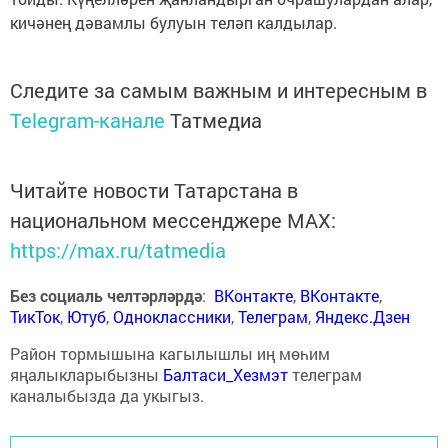
кичәнең дәвамлы булуын теләп калдылар.
Следите за самым важным и интересным в
Telegram-канале
Татмедиа
Читайте новости Татарстана в
национальном мессенджере MАХ:
https://max.ru/tatmedia
Без социаль челтәрләрдә
:
ВКонтакте
,
ВКонтакте
,
ТикТок
,
Ютуб
,
Одноклассники
,
Телеграм
,
Яндекс.Дзен
Район тормышына кагылышлы иң мөһим
яңалыкларыбызны
Балтаси_Хезмэт
телеграм
каналыбызда да укыгыз.