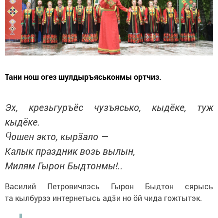
Тани нош огез шулдыръяськонмы ортчиз.
Эх, крезьгуръёс чузъясько, кыдёке, туж
кыдёке.
Ӵошен экто, кырӟало —
Калык праздник возь вылын,
Милям Гырон Быдтонмы!..
Василий Петровичлэсь Гырон Быдтон сярысь
та кылбурзэ интернетысь адӟи но ӧй чида гожтытэк.