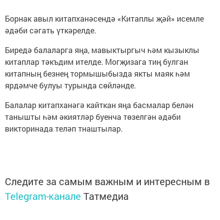
Борнак авыл китапханәсендә «Китаплы җәй» исемле
әдәби сәгать үткәрелде.
Биредә балаларга яңа, мавыктыргыч һәм кызыклы
китаплар тәкъдим ителде. Могҗизага тиң булган
китапның безнең тормышыбызда якты маяк һәм
ярдәмче булуы турында сөйләнде.
Балалар китапханәгә кайткан яңа басмалар белән
танышты һәм әкиятләр буенча төзелгән әдәби
викторинада теләп тнаштылар.
Следите за самым важным и интересным в
Telegram-канале
Татмедиа