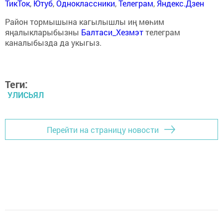
ТикТок
,
Ютуб
,
Одноклассники
,
Телеграм
,
Яндекс.Дзен
Район тормышына кагылышлы иң мөһим
яңалыкларыбызны
Балтаси_Хезмэт
телеграм
каналыбызда да укыгыз.
Теги:
УЛИСЬЯЛ
Перейти на страницу новости