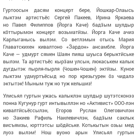
Гуртоосын дасям концерт бере, Йошкар-Олаысь
лыктэм артистъёс Сергей Пакеев, Ирина Яркаева
но Павел Филиппов (Йорга Каче) бадӟым шулдыр
кӧттырымон концерт возьматӥзы. Йорга Каче ачиз
Карлыганысь вылэм. Со ветлэмын отысь Мария
Главатскихен кивалтоно «Ӟардон» ансамбле. Йорга
Каче — удмурт сямен Шаян пияш шуыса берыктӥське
вылэм. Та артистъёс кырӟам улсын, люкаськем калык
дугдытэк пырля-пырля (ӵошен-ӵошен) эктӥзы. Куное
лыктэм удмуртъёсыд но пор крезьгурен ӧз чидалэ
эктытэк! Мыным туж но туж кельшиз!
Улисьял гуртын ужась калыклэн шулдыр шутэтсконэз
понна Кугунур гурт интывыллэн но «Активист» ООО-лэн
кивалтӥсьёссылэн, Егоров Руслан Олеговичлэн
но Закиев Рафиль Наилевичлэн, бадӟым саклык
висъямзы, юрттэтсы шӧдӥське. Котькытын озьы мед
луоз вылэм! Нош вуоно арын Улисьял гуртын