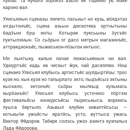
луизы. Та нуналэ зоронэз азьло ик тодӥмы ук, маке
кароно вал.
Улисьялын сценазы липето, паськыт но кузь, вӧлдэтаз
югдытонъёс, сцена азьын дискотека ортчытыны
бадӟым буш инты. Котырак пуксьыны ӟусъёс
пуктылэмын. Со сьӧрын ог дасо метрын магазинъёс,
аттракционъёс, пыжиськон-пӧзьтон интыос.
Ми лыктыку, калык лачак люкаськемын ни вал.
Удмуртъёс кадь ик ческыт ӝук, чай дасяллям. Нош
сценаез Улисьял клубысь артистъёс шулдыртӥзы: трос
кузя но, кык кузя но тапырлато экто, пыдъёсыз эктыны
кыскало, эктонъёс сьӧры мылкыд кузьмась
кырӟанъёс! Улисьял клубысь усточиос пӧртэм
фестивальёсы конкурсъёсы пыриськыса, вормись
луыса бертыло. Азьвыл клубен кивалтӥсьсы —
котькыӵе ужъёсты яратӥсь, усто, вуттыса ужась
Виктор Фёдоров. Табере солэсь ужзэ азинтэ кузпалыз
Лада Фёдорова.