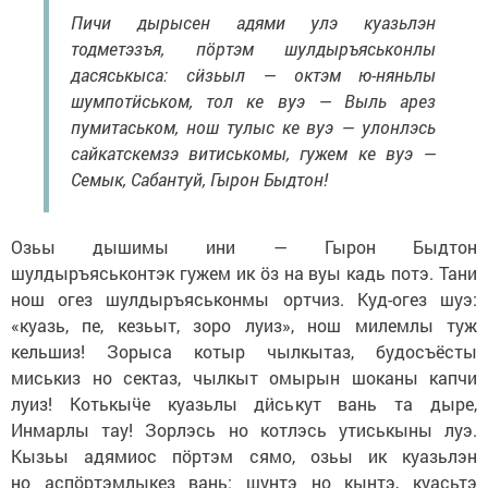
Пичи дырысен адями улэ куазьлэн
тодметэзъя, пӧртэм шулдыръяськонлы
дасяськыса: сӥзьыл — октэм ю-няньлы
шумпотӥськом, тол ке вуэ — Выль арез
пумитаськом, нош тулыс ке вуэ — улонлэсь
сайкатскемзэ витиськомы, гужем ке вуэ —
Семык, Сабантуй, Гырон Быдтон!
Озьы дышимы ини — Гырон Быдтон
шулдыръяськонтэк гужем ик ӧз на вуы кадь потэ. Тани
нош огез шулдыръяськонмы ортчиз. Куд-огез шуэ:
«куазь, пе, кезьыт, зоро луиз», нош милемлы туж
кельшиз! Зорыса котыр чылкытаз, будосъёсты
миськиз но сектаз, чылкыт омырын шоканы капчи
луиз! Котькыӵе куазьлы дӥськут вань та дыре,
Инмарлы тау! Зорлэсь но котлэсь утиськыны луэ.
Кызьы адямиос пӧртэм сямо, озьы ик куазьлэн
но аспӧртэмлыкез вань: шунтэ но кынтэ, куасьтэ