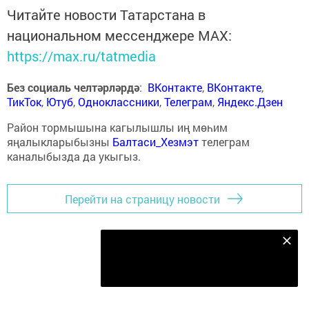
Читайте новости Татарстана в
национальном мессенджере MАХ:
https://max.ru/tatmedia
Без социаль челтәрләрдә
:
ВКонтакте
,
ВКонтакте
,
ТикТок
,
Ютуб
,
Одноклассники
,
Телеграм
,
Яндекс.Дзен
Район тормышына кагылышлы иң мөһим
яңалыкларыбызны
Балтаси_Хезмэт
телеграм
каналыбызда да укыгыз.
Перейти на страницу новости
Безнең Яндекс Дзен каналына языл
Подписаться