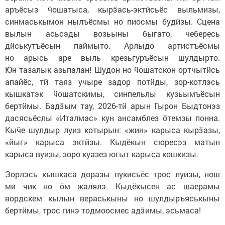
аръёсыз ӵошатыса, кырӟась-эктӥсьёс выльмизы,
синмаськымон нылъёсмы но пиосмы будӥзы. Сцена
вылын асьсэды возьыны быгато, чебересь
дӥськутъёсын паймыто. Арлыдо артистъёсмы
но арысь аре выль крезьгуръёсын шулдырто.
Юн тазалык азьпалан! Шудон но ӵошатскон ортчытӥсь
апайёс, тӥ таяз учыре задор потӥды, зор-котлэсь
кышкатэк ӵошатскимы, синпельлы кузьымъёсын
бертӥмы. Бадӟым тау, 2026-тӥ арын Гырон Быдтонэз
дасясьёслы «Италмас» кун ансамблез ӧтемзы понна.
Кыӵе шулдыр луиз котырын: «жин» карыса кырӟазы,
«йыг» карыса эктӥзы. Кыдёкын сюресэз матын
карыса вуизы, зоро куазез югыт карыса кошкизы.
Зорлэсь кышкаса доразы пукисьёс трос луизы, нош
ми чик но ӧм жалялэ. Кыдёкысен ас шаерамы
вордскем кылын вераськыны но шулдыръяськыны
бертӥмы, трос гинэ тодмоосмес адӟимы, эсьмаса!