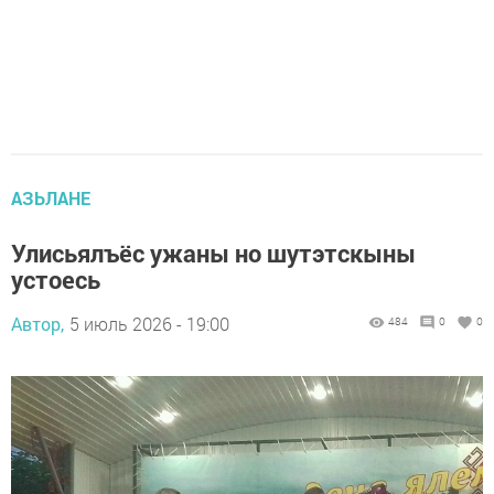
АЗЬЛАНЕ
Улисьялъёс ужаны но шутэтскыны
устоесь
Автор,
5 июль 2026 - 19:00
484
0
0