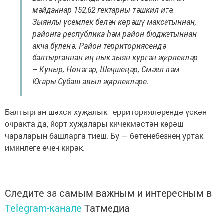
мәйданнар 152,62 гектарны тәшкил итә.
Зыянлы үсемлек белән көрәшү максатыннан,
районга республика һәм район бюджетыннан
акча бүленә. Район территориясендә
балтырганнан иң нык зыян күргән җирлекләр
– Куныр, Нөнәгәр, Шеңшеңәр, Смәел һәм
Югары Субаш авыл җирлекләре.
Балтырган шәхси хуҗалык территорияләрендә үскән
очракта да, йорт хуҗалары кичекмәстән көрәш
чараларын башларга тиеш. Бу — бөтенебезнең уртак
иминлеге өчен кирәк.
Следите за самым важным и интересным в
Telegram-канале
Татмедиа