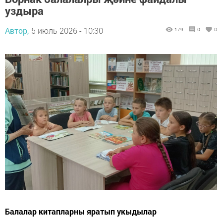
уздыра
Автор,
5 июль 2026 - 10:30
179
0
0
Балалар китапларны яратып укыдылар