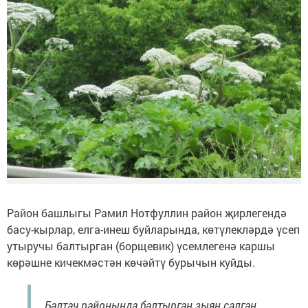
Район башлыгы Рамил Нотфуллин район җирлегендә
басу-кырлар, елга-инеш буйларында, көтүлекләрдә үсеп
утыручы балтырган (борщевик) үсемлегенә каршы
көрәшне кичекмәстән көчәйтү бурычын куйды.
Балтач районында балтырган зыян салган