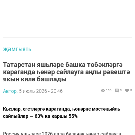
ҖӘМГЫЯТЬ
Татарстан яшьләре башка төбәкләргә
караганда һөнәр сайлауга аңлы рәвештә
якын килә башлады
Автор,
5 июль 2026 - 20:46
156
0
0
Кызлар, егетләргә караганда, һөнәрне мөстәкыйль
сайлыйлар — 63% ка каршы 55%
Россия яшьләре 2026 елда булачак һөнәр сайлауга