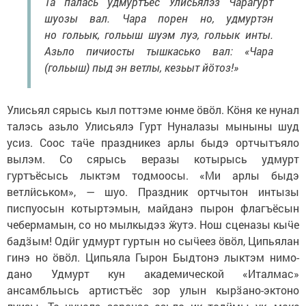
Та палась удмуртъёс Улисьялэз Чарагурт
шуозы вал. Чара порен но, удмуртэн
но гольык, гольыш шуэм луэ, гольык инты.
Азьло пичиосты тышкасько вал: «Чара
(гольыш) пыд эн ветлы, кезьыт йӧтоз!»
Улисьял сярысь кыл поттэме юнме ӧвӧл. Кӧня ке нунал
талэсь азьло Улисьялэ Гурт Нуналазы мыныны шуд
усиз. Соос таӵе праздникез арлы быдэ ортчытъяло
вылэм. Со сярысь веразы котырысь удмурт
гуртъёсысь лыктэм тодмоосы. «Ми арлы быдэ
ветлӥськом», — шуо. Праздник ортчытон интызы
писпуосын котыртэмын, майданэ пырон флагъёсын
чебермамын, со но мылкыдэз ӝутэ. Нош сценазы кыӵе
бадӟым! Одӥг удмурт гуртын но сыӵеез ӧвӧл, Ципьялан
гинэ но ӧвӧл. Ципьяла Гырон Быдтонэ лыктэм нимо-
дано Удмурт кун академической «Италмас»
ансамбльысь артистъёс зор улын кырӟано-эктоно