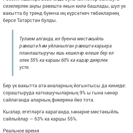
сизелерлек аңлы рәвештә якын килә башлады, шул ук
вакытта бу тренд буенча иң күрсәткеч төбәкләрнең
берсе Татарстан булды.
Тулаем алганда, ил буенча мөстәкыйль
рәвештә һәм уйланылган рәвештә карьера
планлаштыручы яшь кешеләр өлеше бер ел
элек 55% ка каршы 60% ка кадәр диярлек
үсте.
Бер үк вакытта ата-аналарның йогынтысы да кимеде:
сораштыруда катнашучыларның 9% ы гына һөнәр
сайлаганда аларның фикеренә йөз тота.
Кызлар, егетләргә караганда, һөнәрне мөстәкыйль
сайлыйлар — 63% ка каршы 55%.
Реальное время