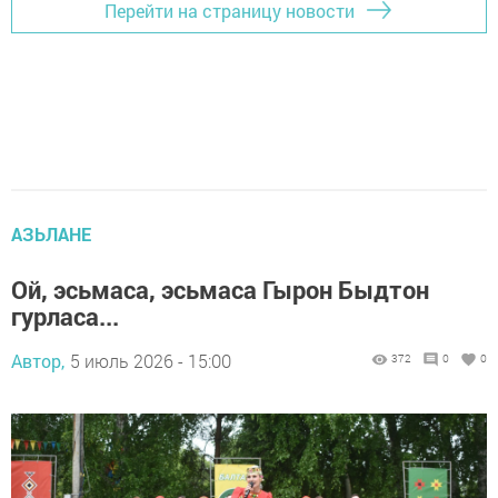
Перейти на страницу новости
АЗЬЛАНЕ
Ой, эсьмаса, эсьмаса Гырон Быдтон
гурласа...
Автор,
5 июль 2026 - 15:00
372
0
0