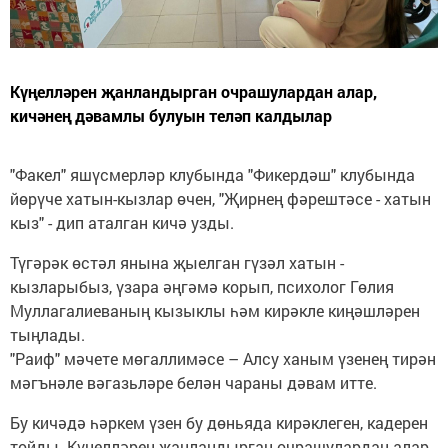
Күңелләрен җанландырган очрашулардан алар,
кичәнең дәвамлы булуын теләп калдылар
"Факел" яшүсмерләр клубында "Фикердәш" клубында
йөрүче хатын-кызлар өчен, "Җирнең фәрештәсе - хатын
кыз" - дип аталган кичә узды.
Түгәрәк өстәл янына җыелган гүзәл хатын -
кызларыбыз, үзара әңгәмә корып, психолог Гөлия
Муллагалиеваның кызыклы һәм кирәкле киңәшләрен
тыңлады.
"Раиф" мәчете мөгаллимәсе – Алсу ханым үзенең тирән
мәгънәле вәгазьләре белән чараны дәвам итте.
Бу кичәдә һәркем үзен бу дөньяда кирәклеген, кадерен
тойды. Күңелләрен җанландырган очрашулардан алар,