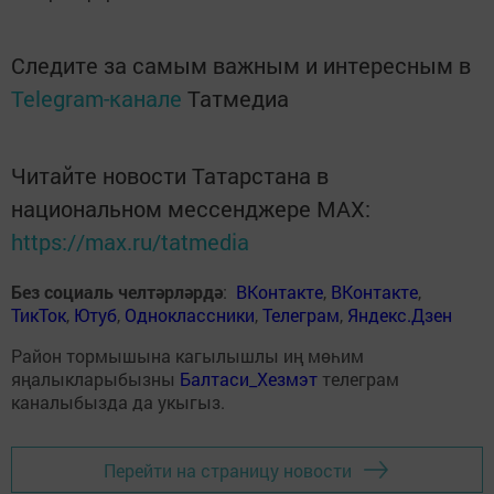
Следите за самым важным и интересным в
Telegram-канале
Татмедиа
Читайте новости Татарстана в
национальном мессенджере MАХ:
https://max.ru/tatmedia
Без социаль челтәрләрдә
:
ВКонтакте
,
ВКонтакте
,
ТикТок
,
Ютуб
,
Одноклассники
,
Телеграм
,
Яндекс.Дзен
Район тормышына кагылышлы иң мөһим
яңалыкларыбызны
Балтаси_Хезмэт
телеграм
каналыбызда да укыгыз.
Перейти на страницу новости