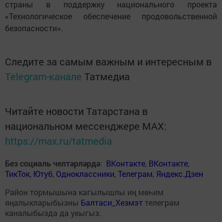
страны в поддержку национального проекта
«Технологическое обеспечение продовольственной
безопасности».
Следите за самым важным и интересным в
Telegram-канале
Татмедиа
Читайте новости Татарстана в
национальном мессенджере MАХ:
https://max.ru/tatmedia
Без социаль челтәрләрдә
:
ВКонтакте
,
ВКонтакте
,
ТикТок
,
Ютуб
,
Одноклассники
,
Телеграм
,
Яндекс.Дзен
Район тормышына кагылышлы иң мөһим
яңалыкларыбызны
Балтаси_Хезмэт
телеграм
каналыбызда да укыгыз.