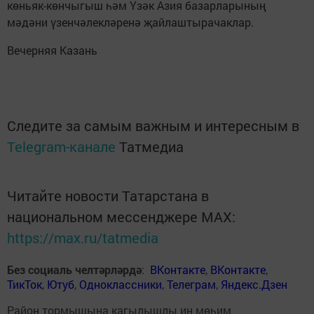
көньяк-көнчыгыш һәм Үзәк Азия базарларының
мәдәни үзенчәлекләренә җайлаштырачаклар.
Вечерняя Казань
Следите за самым важным и интересным в
Telegram-канале
Татмедиа
Читайте новости Татарстана в
национальном мессенджере MАХ:
https://max.ru/tatmedia
Без социаль челтәрләрдә
:
ВКонтакте
,
ВКонтакте
,
ТикТок
,
Ютуб
,
Одноклассники
,
Телеграм
,
Яндекс.Дзен
Район тормышына кагылышлы иң мөһим