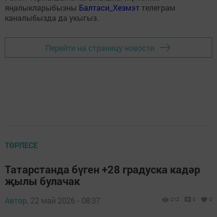
яңалыкларыбызны
Балтаси_Хезмэт
телеграм
каналыбызда да укыгыз.
Перейти на страницу новости
ТӨРЛЕСЕ
Татарстанда бүген +28 градуска кадәр
җылы булачак
Автор,
22 май 2026 - 08:37
212
0
0