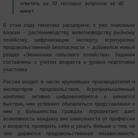
ответить на 30 тестовых вопросов за 40
минут.
В этом году тематика расширена: к уже знакомым
блокам – растениеводству, животноводству, рыбному
хозяйству, цифровизации, экспорту, агротуризму,
продовольственной безопасности – добавился новый
раздел «Экономика сельского хозяйства». Задания
составлены с учетом возраста и уровня подготовки
участника.
Россия входит в число крупнейших производителей и
экспортеров продовольствия. Агропромышленный
комплекс активно цифровизируется и меняется
быстрее, чем успевают обновляться представления о
нем у большинства граждан. Агродиктант дает
возможность каждому, вне зависимости от профессии
и возраста, проверить себя и узнать больше о том, на
чем держится продовольственная независимость