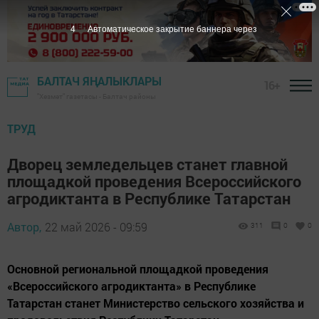
4
Автоматическое закрытие баннера через
БАЛТАЧ ЯҢАЛЫКЛАРЫ
16+
"Хезмәт" газетасы - Балтач районы
ТРУД
Дворец земледельцев станет главной
площадкой проведения Всероссийского
агродиктанта в Республике Татарстан
Автор,
22 май 2026 - 09:59
311
0
0
Основной региональной площадкой проведения
«Всероссийского агродиктанта» в Республике
Татарстан станет Министерство сельского хозяйства и