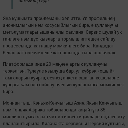
алмыйлар иде.
Яңа кушымта проблеманы хәл итте. Ул профильнең
анонимлыгын һәм хосусыйлыгын бирә, ә кулланучы
мәгълүматлары ышанычлы саклана. Сервис шулай ук
гаиләгә һәм дус кызларга тормыш иптәшен сайлау
процессында катнашу мөмкинлеге бирә. Кандидат
белән чат өченче кеше катнашында гына эшләячәк.
Платформада инде 20 меңнән артык кулланучы
теркәлгән. Түләүле язылу да бар, ул күбрәк «ошый»
тамгаларын куярга, сезнең анкета ошаган кешеләрне
күрергә һәм пар сайлау өчен яи кулланырга мөмкинлек
бирә.
Моннан тыш, Көньяк-Көнчыгыш Азия, Якын Көнчыгыш
һәм Төньяк Африка төбәкләрендә киңәйтүгә 85
миллион сумга якын чит ил инвестицияләрен җәлеп итү
планлаштырыла. Киләчәктә сервисны Персия култыгы,