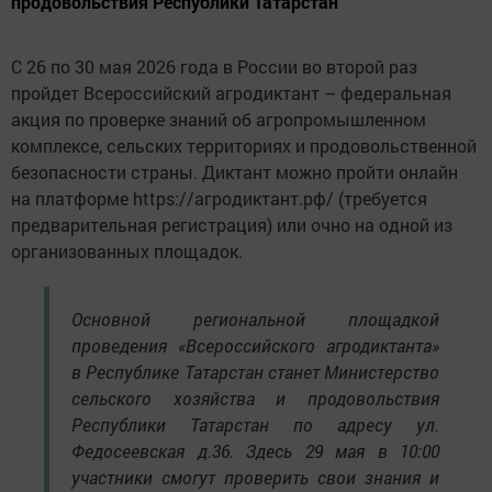
продовольствия Республики Татарстан
С 26 по 30 мая 2026 года в России во второй раз
пройдет Всероссийский агродиктант – федеральная
акция по проверке знаний об агропромышленном
комплексе, сельских территориях и продовольственной
безопасности страны. Диктант можно пройти онлайн
на платформе https://агродиктант.рф/ (требуется
предварительная регистрация) или очно на одной из
организованных площадок.
Основной региональной площадкой
проведения «Всероссийского агродиктанта»
в Республике Татарстан станет Министерство
сельского хозяйства и продовольствия
Республики Татарстан по адресу ул.
Федосеевская д.36. Здесь 29 мая в 10:00
участники смогут проверить свои знания и