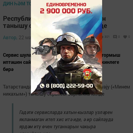
ДИН ҺӘМ ТОРМЫШ
Республикада мөселманнар өчен
танышу сервисы барлыкка килде
Автор,
22 май 2026 - 08:40
301
0
0
Сервис шулай ук гаиләгә һәм дус кызларга тормыш
иптәшен сайлау процессында катнашу мөмкинлеге
бирә
Татарстанда мөселманнар өчен махсус Zawajy («Минем
никахым») танышу сервисы барлыкка килде
Гадәти сервисларда хатын-кызлар үзләрен
якланмаган итеп хис итә иде, ә ир сайлауда
ярдәм итү өчен туганнарын чакыра