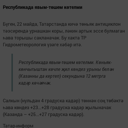
Республикада явым-төшем көтелми
Бүген, 22 майда, Татарстанда кичә төньяк антициклон
тәэсирендә урнашкан коры, ләкин артык эссе булмаган
һава торышы сакланачак. Бу хакта ТР
Гидрометеорология үзәге хәбәр итә.
Республикада явым-төшем көтелми. Көньяк-
көнчыгыштан көчле җил көндез урыны белән
(Казанны да кертеп) секундына 12 метрга
кадәр көчәячәк.
Салкын (нульдән 4 градуска кадәр) төннән соң төбәктә
һава көндез +23...+28 градуска кадәр җылыначак
(Казанда – +25...+27 градуска кадәр).
Татар-информ