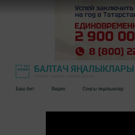
БАЛТАЧ ЯҢАЛЫКЛАРЫ
"Хезмәт" газетасы - Балтач районы
Баш бит
Видео
Соңгы яңалыклар