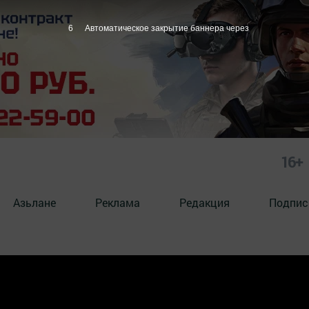
6
Автоматическое закрытие баннера через
16+
Азьлане
Реклама
Редакция
Подпис