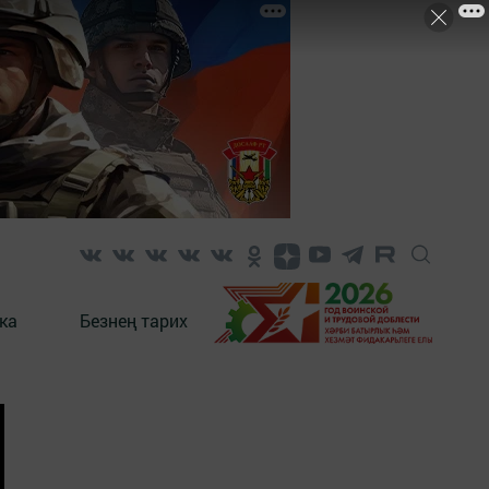
ка
Безнең тарих