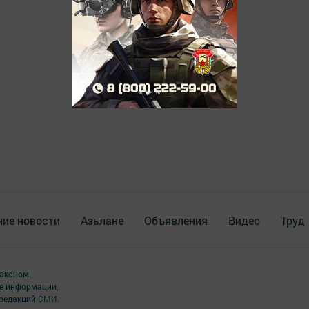
ие новости
Азьлане
Объявления
Видео
Труд
аконом.
ме информации,
 редакций СМИ.