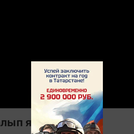
алып ял иттек