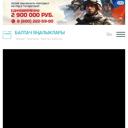
БАЛТАЧ ЯҢАЛЫКЛАРЫ
16+
"Хезмәт" газетасы - Балтач районы