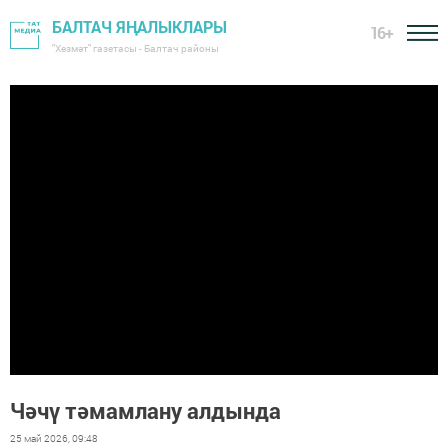
БАЛТАЧ ЯҢАЛЫКЛАРЫ
16+
"Хезмәт" газетасы - Балтач районы
Чәчү тәмамлану алдында
25 май 2026, 09:48