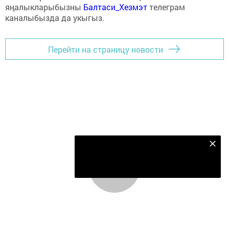
яңалыкларыбызны
Балтаси_Хезмэт
телеграм
каналыбызда да укыгыз.
Перейти на страницу новости
Безнең Яндекс Дзен каналына языл
Подписаться