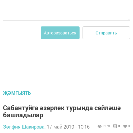
Отправить
Авторизоваться
ҖӘМГЫЯТЬ
Сабантуйга әзерлек турында сөйләшә
башладылар
Зөлфия Шакирова,
17 май 2019 - 10:16
3279
0
3