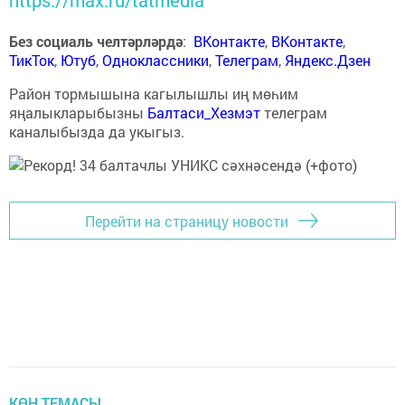
https://max.ru/tatmedia
Без социаль челтәрләрдә
:
ВКонтакте
,
ВКонтакте
,
ТикТок
,
Ютуб
,
Одноклассники
,
Телеграм
,
Яндекс.Дзен
Район тормышына кагылышлы иң мөһим
яңалыкларыбызны
Балтаси_Хезмэт
телеграм
каналыбызда да укыгыз.
Перейти на страницу новости
КӨН ТЕМАСЫ