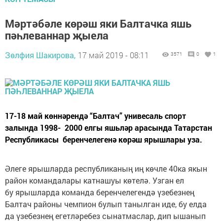
Мәртәбәле көрәш яки Балтачка яшь
пәһлеваннар җыела
Зөлфия Шакирова,
17 май 2019 - 08:11
3571
0
1
17-18 май көннәрендә “Балтач” унивесаль спорт
залында 1998- 2000 елгы яшьләр арасында Татарстан
Республикасы беренчелегенә көрәш ярышлары уза.
Әлеге ярышларда республиканың иң көчле 40ка якын
район командалары катнашуы көтелә. Узган ел
бу ярышларда команда беренчелегендә үзебезнең
Балтач районы чемпион булып танылган иде, бу елда
да үзебезнең егетләребез сынатмаслар, дип ышанып