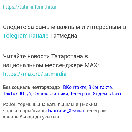
https://tatar-inform.tatar
Следите за самым важным и интересным в
Telegram-канале
Татмедиа
Читайте новости Татарстана в
национальном мессенджере MАХ:
https://max.ru/tatmedia
Без социаль челтәрләрдә
:
ВКонтакте
,
ВКонтакте
,
ТикТок
,
Ютуб
,
Одноклассники
,
Телеграм
,
Яндекс.Дзен
Район тормышына кагылышлы иң мөһим
яңалыкларыбызны
Балтаси_Хезмэт
телеграм
каналыбызда да укыгыз.