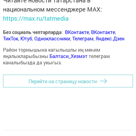
Читайте новости Татарстана в
национальном мессенджере MАХ:
https://max.ru/tatmedia
Без социаль челтәрләрдә
:
ВКонтакте
,
ВКонтакте
,
ТикТок
,
Ютуб
,
Одноклассники
,
Телеграм
,
Яндекс.Дзен
Район тормышына кагылышлы иң мөһим
яңалыкларыбызны
Балтаси_Хезмэт
телеграм
каналыбызда да укыгыз.
Перейти на страницу новости