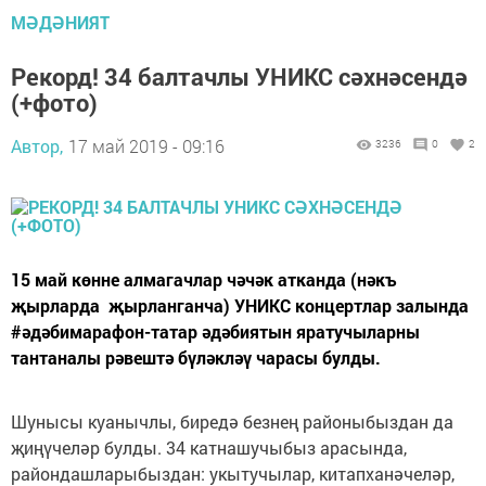
МӘДӘНИЯТ
Рекорд! 34 балтачлы УНИКС сәхнәсендә
(+фото)
Автор,
17 май 2019 - 09:16
3236
0
2
15 май көнне алмагачлар чәчәк атканда (нәкъ
җырларда җырланганча) УНИКС концертлар залында
#әдәбимарафон-татар әдәбиятын яратучыларны
тантаналы рәвештә бүләкләү чарасы булды.
Шунысы куанычлы, биредә безнең районыбыздан да
җиңүчеләр булды. 34 катнашучыбыз арасында,
райондашларыбыздан: укытучылар, китапханәчеләр,