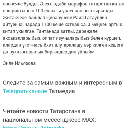
сөенечле булды. Әлеге әдәби марафон татарстан китап
нәшриятының 100 еллыгы уңаеннан оештырылды.
Җитәкчесе, башлап җибәрүчесе Раил Гатауллин
әйтүенчә, чарада 1100 кеше катнашса, 3 меңнән артык
китап укылган. Тантанада затлы, дәрәҗәле
аксакалларыбыз, олпат язучыларыбыз белән күршеп,
алардан үгет-нәсыйхәт алу, аралашу һәр килгән кешегә
дә рухи югарылык биргәндер дип уйлыйм.
Зилә Ильязова
Следите за самым важным и интересным в
Telegram-канале
Татмедиа
Читайте новости Татарстана в
национальном мессенджере MАХ: