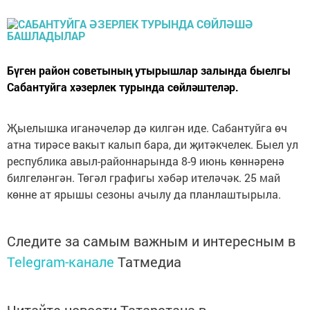
Бүген район советының утырышлар залында быелгы
Сабантуйга хәзерлек турында сөйләштеләр.
Җыелышка иганәчеләр дә килгән иде. Сабантуйга өч
атна тирәсе вакыт калып бара, ди җитәкчелек. Быел ул
республика авыл-районнарында 8-9 июнь көннәренә
билгеләнгән. Төгәл графигы хәбәр ителәчәк. 25 май
көнне ат ярышы сезоны ачылу да планлаштырыла.
Следите за самым важным и интересным в
Telegram-канале
Татмедиа