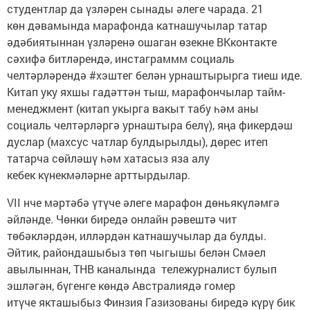
студентлар да үзләрен сынады әлеге чарада. 21
көн дәвамында марафонда катнашучылар татар
әдәбиятыннан үзләренә ошаган өзекне ВКконтакте
сәхифә битләрендә, инстаграммм социаль
челтәрләрендә #хэштег белән урнаштырырга тиеш иде.
Китап уку яхшы гадәттән тыш, марафончылар тайм-
менеджмент (китап укырга вакыт табу һәм аны
социаль челтәрләргә урнаштыра белү), яңа фикердәш
дуслар (махсус чатлар булдырылды), дөрес итеп
татарча сөйләшү һәм хатасыз яза алу
кебек күнекмәләрне арттырдылар.
VII нче мәртәбә үтүче әлеге марафон дөньякүләмгә
әйләнде. Чөнки биредә онлайн рәвештә чит
төбәкләрдән, илләрдән катнашучылар да булды.
Әйтик, райондашыбыз төп чыгышы белән Смәел
авылыннан, ТНВ каналында тележурналист булып
эшләгән, бүгенге көндә Австралиядә гомер
итүче якташыбыз Финзия Газизованы биредә күрү бик