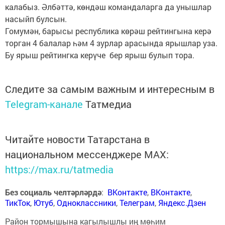
калабыз. Әлбәттә, көндәш командаларга да унышлар
насыйп булсын.
Гомумән, барысы республика көрәш рейтингына керә
торган 4 балалар һәм 4 зурлар арасында ярышлар уза.
Бу ярыш рейтингка керүче бер ярыш булып тора.
Следите за самым важным и интересным в
Telegram-канале
Татмедиа
Читайте новости Татарстана в
национальном мессенджере MАХ:
https://max.ru/tatmedia
Без социаль челтәрләрдә
:
ВКонтакте
,
ВКонтакте
,
ТикТок
,
Ютуб
,
Одноклассники
,
Телеграм
,
Яндекс.Дзен
Район тормышына кагылышлы иң мөһим