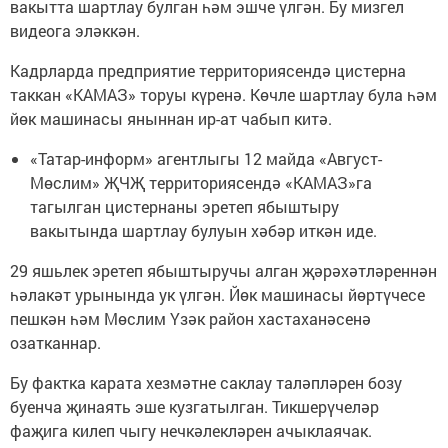
вакытта шартлау булган һәм эшче үлгән. Бу мизгел
видеога эләккән.
Кадрларда предприятие территориясендә цистерна
таккан «КАМАЗ» торуы күренә. Көчле шартлау була һәм
йөк машинасы яныннан ир-ат чабып китә.
«Татар-информ» агентлыгы 12 майда «Август-
Мөслим» ҖЧҖ территориясендә «КАМАЗ»га
тагылган цистернаны эретеп ябыштыру
вакытында шартлау булуын хәбәр иткән иде.
29 яшьлек эретеп ябыштыручы алган җәрәхәтләреннән
һәлакәт урынында ук үлгән. Йөк машинасы йөртүчесе
пешкән һәм Мөслим Үзәк район хастаханәсенә
озатканнар.
Бу фактка карата хезмәтне саклау таләпләрен бозу
буенча җинаять эше кузгатылган. Тикшерүчеләр
фаҗига килеп чыгу нечкәлекләрен ачыклаячак.