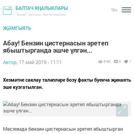
БАЛТАЧ ЯҢАЛЫКЛАРЫ
16+
"Хезмәт" газетасы - Балтач районы
ҖӘМГЫЯТЬ
Абау! Бензин цистернасын эретеп
ябыштырганда эшче үлгән...
Автор,
17 май 2019 - 11:11
3192
0
1
Хезмәтне саклау таләпләре бозу факты буенча җинаять
эше кузгатылган.
Мөслимдә бензин цистернасын эретеп ябыштырган