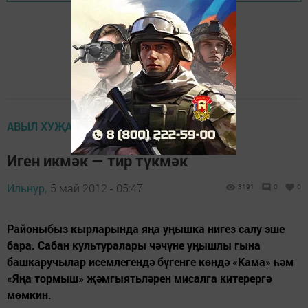
АВЫЛ ХУҖАЛЫГЫ
Иген икмәк — тир түкмәк
Ильнур,
5 май 2012 - 05:47
3191
0
0
Районыбыз кырларында яңа уңышка нигез салу эше
бара. Сабан культуралары чәчүне уңышлы гына
башкаручылар исемлегендә бүгенге көндә «Кама» һәм
«Яңа тормыш» җәмгыятьләрен мисалга китерергә
мөмкин.