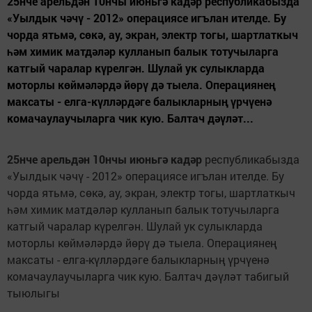
25нче арельдән 10нчы июньгә кадәр республикабызда
«Уылдык чәчү - 2012» операциясе игълан ителде. Бу
чорда ятьмә, сөкә, ау, экран, электр тогы, шартлаткыч
һәм химик матдәләр кулланып балык тотучыларга
катгый чаралар күрелгән. Шулай ук сулыкларда
моторлы көймәләрдә йөрү дә тыела. Операциянең
максаты - елга-күлләрдәге балыкларның үрчүенә
комачаулаучыларга чик кую. Балтач дәүләт...
25нче арельдән 10нчы июньгә кадәр
республикабызда
«Уылдык чәчү - 2012» операциясе игълан ителде. Бу
чорда ятьмә, сөкә, ау, экран, электр тогы, шартлаткыч
һәм химик матдәләр кулланып балык тотучыларга
катгый чаралар күрелгән. Шулай ук сулыкларда
моторлы көймәләрдә йөрү дә тыела. Операциянең
максаты - елга-күлләрдәге балыкларның үрчүенә
комачаулаучыларга чик кую. Балтач дәүләт табигый
тыюлыгы