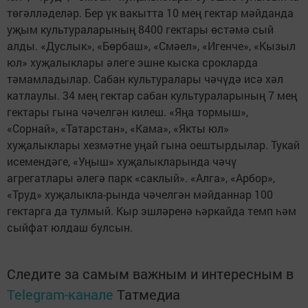
төгәлләделәр. Бер үк вакытта 10 мең гектар мәйданда
уҗым культураларының 8400 гектары өстәмә сый
алды. «Дуслык», «Бөрбаш», «Смәел», «Игенче», «Кызыл
юл» хуҗалыклары әлеге эшне кыска срокларда
тәмамладылар. Сабан культуралары чәчүдә исә хәл
катлаулы. 34 мең гектар сабан культураларының 7 мең
гектары гына чәчелгән килеш. «Яңа тормыш»,
«Сорнай», «Татарстан», «Кама», «Якты юл»
хуҗалыклары хезмәтне уңай гына оештырдылар. Тукай
исемендәге, «Уңыш» хуҗалыкларында чәчү
агрегатлары әлегә парк «саклый». «Алга», «Арбор»,
«Труд» хуҗалыкла-рында чәчелгән мәйданнар 100
гектарга да тулмый. Кыр эшләренә һәркайда темп һәм
сыйфат юлдаш булсын.
Следите за самым важным и интересным в
Telegram-канале
Татмедиа