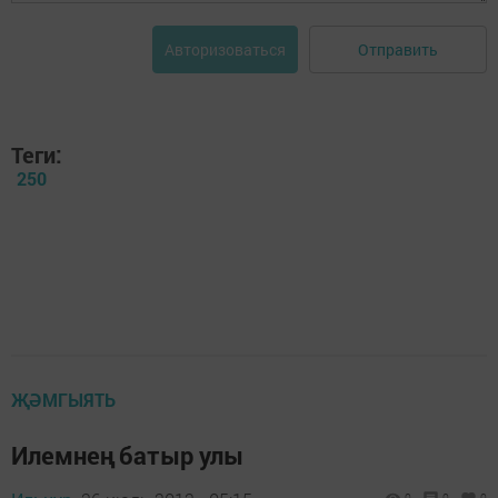
Отправить
Авторизоваться
Теги:
250
ҖӘМГЫЯТЬ
Илемнең батыр улы
0
0
0