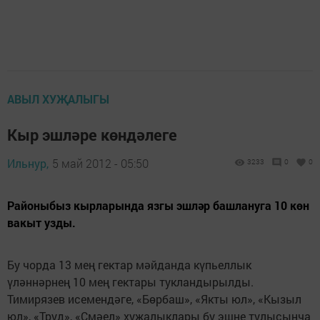
АВЫЛ ХУҖАЛЫГЫ
Кыр эшләре көндәлеге
Ильнур,
5 май 2012 - 05:50
3233
0
0
Районыбыз кырларында язгы эшләр башлануга 10 көн
вакыт узды.
Бу чорда 13 мең гектар мәйданда күпьеллык
үләннәрнең 10 мең гектары тукландырылды.
Тимирязев исемендәге, «Бөрбаш», «Якты юл», «Кызыл
юл», «Труд», «Смәел» хуҗалыклары бу эшне тулысынча