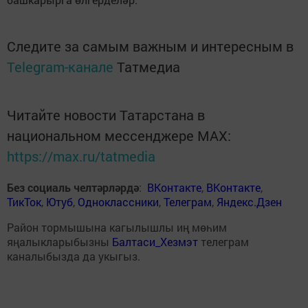
Следите за самым важным и интересным в
Telegram-канале
Татмедиа
Читайте новости Татарстана в
национальном мессенджере MАХ:
https://max.ru/tatmedia
Без социаль челтәрләрдә
:
ВКонтакте
,
ВКонтакте
,
ТикТок
,
Ютуб
,
Одноклассники
,
Телеграм
,
Яндекс.Дзен
Район тормышына кагылышлы иң мөһим
яңалыкларыбызны
Балтаси_Хезмэт
телеграм
каналыбызда да укыгыз.