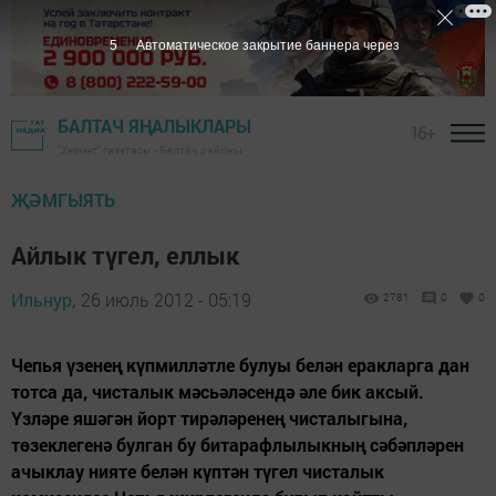
4
Автоматическое закрытие баннера через
БАЛТАЧ ЯҢАЛЫКЛАРЫ
16+
"Хезмәт" газетасы - Балтач районы
ҖӘМГЫЯТЬ
Айлык түгел, еллык
Ильнур,
26 июль 2012 - 05:19
2781
0
0
Чепья үзенең күпмилләтле булуы белән еракларга дан
тотса да, чисталык мәсьәләсендә әле бик аксый.
Үзләре яшәгән йорт тирәләренең чисталыгына,
төзеклегенә булган бу битарафлылыкның сәбәпләрен
ачыклау нияте белән күптән түгел чисталык