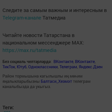
Следите за самым важным и интересным в
Telegram-канале
Татмедиа
Читайте новости Татарстана в
национальном мессенджере MАХ:
https://max.ru/tatmedia
Без социаль челтәрләрдә
:
ВКонтакте
,
ВКонтакте
,
ТикТок
,
Ютуб
,
Одноклассники
,
Телеграм
,
Яндекс.Дзен
Район тормышына кагылышлы иң мөһим
яңалыкларыбызны
Балтаси_Хезмэт
телеграм
каналыбызда да укыгыз.
Теги: