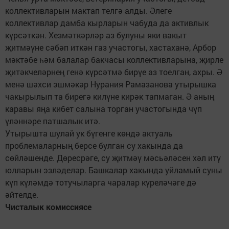
коллективларын мактап телгә алды. Әлеге
коллективлар дамба кырларын чабуда да активлык
күрсәткән. Хезмәткәрләр аз булуны яки вакыт
җитмәүне сәбәп иткән газ участогы, хастаханә, Арбор
мәктәбе һәм балалар бакчасы коллективларына, җирле
җитәкчеләрнең генә күрсәтмә бирүе аз тоелган, ахры. Ә
менә шәхси эшмәкәр Нурания Рамазанова утырышка
чакырылып та бирегә килүне кирәк тапмаган. Ә аның
каравы яңа кибет салына торган участогында чүп
үләннәре патшалык итә.
Утырышта шулай ук бүгенге көндә актуаль
проблемаларның берсе булган су хакында да
сөйләшенде. Дөресрәге, су җитмәү мәсьәләсен хәл итү
юлларын эзләделәр. Башкалар хакында уйламый суны
күп күләмдә тотучыларга чаралар күреләчәге дә
әйтелде.
Чисталык комиссиясе