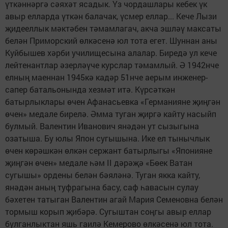
үткәннәргә сәяхәт ясадык. Үз чордашлары кебек үк
авыр елларда үткән балачак, үсмер еллар... Кече Лызи
җидееллык мәктәбен тәмамлагач, акча эшләү максаты
белән Приморский өлкәсенә юл тота егет. Шуннан аны
Куйбышев хәрби училищесына алалар. Биредә ул кече
лейтенантлар әзерләүче курслар тәмамлый. Ә 1942нче
елның маеннан 1945кә кадәр 51нче аерым инженер-
сапер батальонында хезмәт итә. Күрсәткән
батырлыклары өчен Афанасьевка «Германияне җиңгән
өчен» медале бирелә. Әмма туган җиргә кайту насыйп
булмый. Валентин Иванович янәдән ут сызыгына
озатыша. Бу юлы Япон сугышына. Ике ел тынычлык
өчен көрәшкән өлкән сержант батырлыгы «Японияне
җиңгән өчен» медале һәм II дәрәҗә «Бөек Ватан
сугышы» ордены белән бәяләнә. Туган якка кайту,
янәдән аның туфрагына басу, саф һавасын сулау
бәхетен татыган Валентин агай Мария Семеновна белән
тормыш корып җибәрә. Сугыштан соңгы авыр еллар
булганлыктан яшь гаилә Кемерово өлкәсенә юл тота.