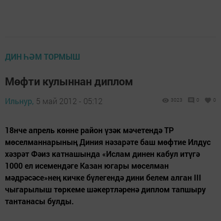
ДИН ҺӘМ ТОРМЫШ
Мөфти кулыннан диплом
Ильнур,
5 май 2012 - 05:12
3023
0
0
18нче апрель көнне район үзәк мәчетендә ТР
мөселманнарының Диния нәзарәте баш мөфтие Илдус
хәзрәт Фәиз катнашында «Ислам динен кабул итүгә
1000 ел исемендәге Казан югары мөселман
мәдрәсәсе»нең кичке бүлегендә дини белем алган III
чыгарылыш төркеме шәкертләренә диплом тапшыру
тантанасы булды.