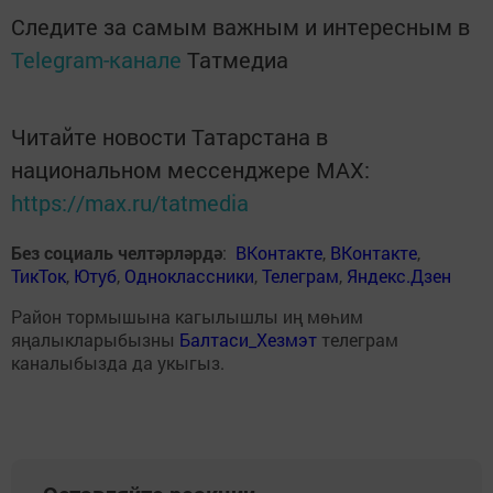
Следите за самым важным и интересным в
Telegram-канале
Татмедиа
Читайте новости Татарстана в
национальном мессенджере MАХ:
https://max.ru/tatmedia
Без социаль челтәрләрдә
:
ВКонтакте
,
ВКонтакте
,
ТикТок
,
Ютуб
,
Одноклассники
,
Телеграм
,
Яндекс.Дзен
Район тормышына кагылышлы иң мөһим
яңалыкларыбызны
Балтаси_Хезмэт
телеграм
каналыбызда да укыгыз.