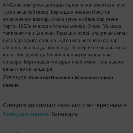
4742нче номерлы шахтада эшләп акча юнәлткәч кире
туган якка кайталар. Бер елдан янәдән Иркутск
өлкәсенә юл алалар. Әмма туган як барыбер үзенә
тарта. 1953нче елдан Афанасьевлар Югары Ушмада
төпләнеп яши башлый. Тормыш шулай авырлык белән
булса да җайга салына. Бүген исә бөтенесе дә бар:
акча да, ашарга да, кияргә дә. Шөкер итеп яшәргә генә
кала. Тик шулай да Мария апаның булмавы нык
сиздерә. Бергәләшеп чөкердәп чәй эчкән, гәпләшкән
вакытлар сагындыра.
Рәсемдә:
Валентин Иванович Афанасьев уңнан
икенче.
Следите за самым важным и интересным в
Telegram-канале
Татмедиа