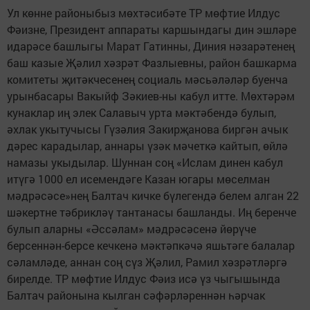
Ул көнне районыбыз мөхтәсибәте ТР мөфтие Илдус
Фәизне, Президент аппараты каршындагы дин эшләре
идарәсе башлыгы Марат Гатинны, Диния нәзарәтенең
баш казые Җәлил хәзрәт Фазлыевны, район башкарма
комитеты җитәкчесенең социаль мәсьәләләр буенча
урынбасары Вакыйф Зәкиев-ны кабул итте. Мөхтәрәм
кунаклар иң элек Салавыч урта мәктәбендә булып,
әхлак укытучысы Гүзәлия Закирҗанова биргән ачык
дәрес карадылар, аннары үзәк мәчеткә кайтып, өйлә
намазы укыдылар. Шуннан соң «Ислам динен кабул
итүгә 1000 ел исемендәге Казан югары мөселман
мәдрәсәсе»нең Балтач кичке бүлегендә белем алган 22
шәкертне тәбрикләү тантанасы башланды. Иң беренче
булып аларны «Әссәлам» мәдрәсәсенә йөрүче
берсеннән-берсе кечкенә мәктәпкәчә яшьтәге балалар
сәламләде, аннан соң сүз Җәлил, Рамил хәзрәтләргә
бирелде. ТР мөфтие Илдус Фәиз исә үз чыгышында
Балтач районына кылган сәфәрләреннән һәрчак