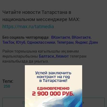
Читайте новости Татарстана в
национальном мессенджере MАХ:
https://max.ru/tatmedia
Без социаль челтәрләрдә
:
ВКонтакте
,
ВКонтакте
,
ТикТок
,
Ютуб
,
Одноклассники
,
Телеграм
,
Яндекс.Дзен
Район тормышына кагылышлы иң мөһим
яңалыкларыбызны
Балтаси_Хезмэт
телеграм
каналыбызда да укыгыз.
Теги:
250
Перейти на страницу новости