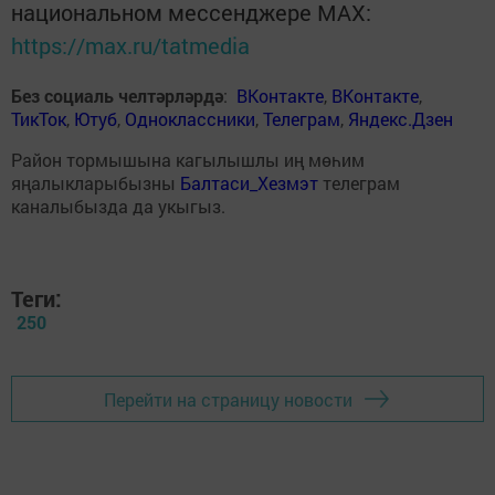
национальном мессенджере MАХ:
https://max.ru/tatmedia
Без социаль челтәрләрдә
:
ВКонтакте
,
ВКонтакте
,
ТикТок
,
Ютуб
,
Одноклассники
,
Телеграм
,
Яндекс.Дзен
Район тормышына кагылышлы иң мөһим
яңалыкларыбызны
Балтаси_Хезмэт
телеграм
каналыбызда да укыгыз.
Теги:
250
Перейти на страницу новости