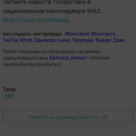
Читайте новости Татарстана в
национальном мессенджере MАХ:
https://max.ru/tatmedia
Без социаль челтәрләрдә
:
ВКонтакте
,
ВКонтакте
,
ТикТок
,
Ютуб
,
Одноклассники
,
Телеграм
,
Яндекс.Дзен
Район тормышына кагылышлы иң мөһим
яңалыкларыбызны
Балтаси_Хезмэт
телеграм
каналыбызда да укыгыз.
Теги:
250
Перейти на страницу новости