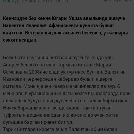
Ильнур,
26 июль 2012 - 05:15
Көннәрдән бер көнне Югары Ушма авылында яшәүче
Валентин Иванович Афанасьевта кунакта булып
кайттык. Ветеранның хәл-әхвәлен белешеп, үткәннәргә
сәяхәт ясадык.
Бөек Ватан сугышы ветераны бүгенге көндә улы
Андрей белән генә яши. Тормыш иптәше Мария
Семеновна 2008нче елда ук гүр иясе булган. Валентин
Иванович һәрнәрсәдән хәбәрдар булып яшәргә
омтыла. Моның өчен хәзер мөмкинлекләр дә зур. Ә
менә авыл урамнарының язгы-көзге пычракларда йөри
алмаслык булуы аның күңеленә тынгылык бирми икән.
Ничек борчылмасын, кендек каны тамган туган
туфрагын дошманнардан яклар-саклар өчен хәтта
сугышка барган ир-егет бит ул.
Тарих битләрен кирегә ачып Валентин абый белән