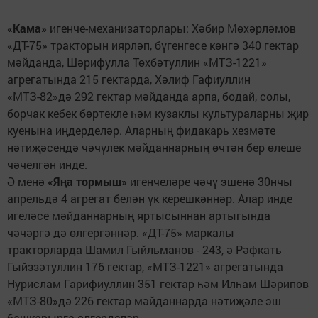
«Кама»
игенче-механизаторлары: Хәбир Мөхәрләмов
«ДТ-75» тракторын иярләп, бүгенгесе көнгә 340 гектар
мәйданда, Шәрифулла Төхбәтуллин «МТЗ-1221»
агрегатында 215 гектарда, Хәлиф Гафиуллин
«МТЗ-82»дә 292 гектар мәйданда арпа, бодай, солы,
борчак кебек бөртекле һәм кузаклы культураларны җир
куенына иңдерделәр. Аларның фидакарь хезмәте
нәтиҗәсендә чәчүлек мәйданнарның өчтән бер өлеше
чәчелгән инде.
Ә менә
«Яңа тормыш»
игенчеләре чәчү эшенә 30нчы
апрельдә 4 агрегат белән үк керешкәннәр. Алар инде
игеләсе мәйданнарның яртысыннан артыгында
чәчәргә дә өлгергәннәр. «ДТ-75» маркалы
тракторларда Шамил Гыйльманов - 243, ә Рәфкать
Гыйззәтуллин 176 гектар, «МТЗ-1221» агрегатында
Нурислам Гарифиуллин 351 гектар һәм Илһам Шәрипов
«МТЗ-80»дә 226 гектар мәйданнарда нәтиҗәле эш
башкарырга өлгерделәр.