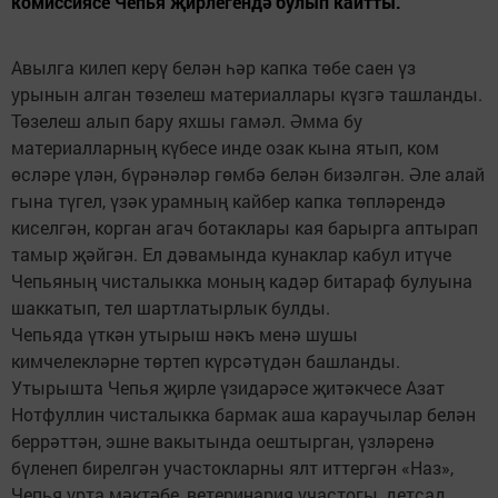
комиссиясе Чепья җирлегендә булып кайтты.
Авылга килеп керү белән һәр капка төбе саен үз
урынын алган төзелеш материаллары күзгә ташланды.
Төзелеш алып бару яхшы гамәл. Әмма бу
материалларның күбесе инде озак кына ятып, ком
өсләре үлән, бүрәнәләр гөмбә белән бизәлгән. Әле алай
гына түгел, үзәк урамның кайбер капка төпләрендә
киселгән, корган агач ботаклары кая барырга аптырап
тамыр җәйгән. Ел дәвамында кунаклар кабул итүче
Чепьяның чисталыкка моның кадәр битараф булуына
шаккатып, тел шартлатырлык булды.
Чепьяда үткән утырыш нәкъ менә шушы
кимчелекләрне төртеп күрсәтүдән башланды.
Утырышта Чепья җирле үзидарәсе җитәкчесе Азат
Нотфуллин чисталыкка бармак аша караучылар белән
беррәттән, эшне вакытында оештырган, үзләренә
бүленеп бирелгән участокларны ялт иттергән «Наз»,
Чепья урта мәктәбе, ветеринария участогы, детсад