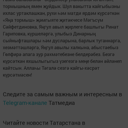
тормышның ямен җуйдык. Шул вакытта кайгыбызны
ихлас уртаклашкан, рухи һәм матди ярдәм күрсәткән
«Яңа тормыш» җәмгыяте җитәкчесе Мәгъсүм
Сәйфетдиновка, Яңгул авыл җирлеге башлыгы Ринат
Гариповка, күршеләргә, улыбыз Динарның
сыйныфташлары һәм дусларына, барлык туганнарга,
хезмәттәшләргә, Яңгул авылы халкына, абыстаебыз
Гөлфирә апага зур рәхмәтебезне белдерәбез. Безгә
күрсәткән яхшылыгыгыз үзегезгә меңе белән әйләнеп
кайтсын. Аллаһы Тәгалә сезгә кайгы-хәсрәт
күрсәтмәсен!
Следите за самым важным и интересным в
Telegram-канале
Татмедиа
Читайте новости Татарстана в