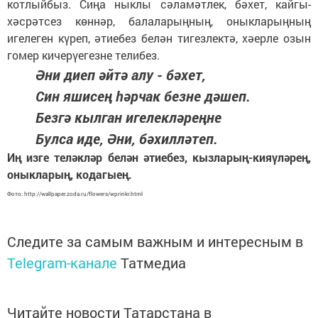
котлыйбыз. Сиңа ныклы сәламәтлек, бәхет, кайгы-
хәсрәтсез көннәр, балаларыңның, оныкларыңның
игелеген күреп, әтиебез белән тигезлектә, хәерле озын
гомер кичерүегезне телибез.
Әни диеп әйтә алу - бәхет,
Син яшисең һәрчак безне дәшеп.
Безгә кылган игелекләреңне
Булса иде, Әни, бәхилләтеп.
Иң изге теләкләр белән әтиебез, кызларың-кияүләрең,
оныкларың, кодагыең.
Фото: http://wallpaper.zoda.ru/flowers/wprinkr.html
Следите за самым важным и интересным в
Telegram-канале
Татмедиа
Читайте новости Татарстана в