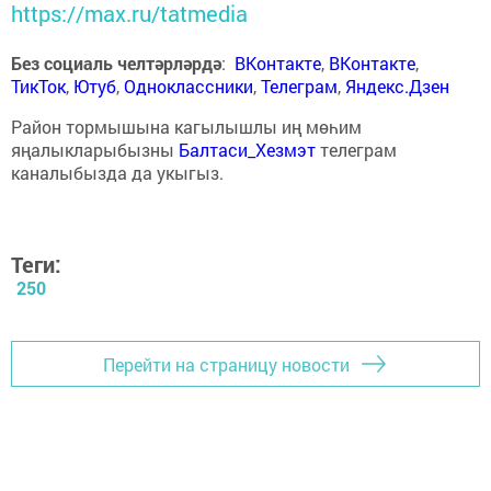
https://max.ru/tatmedia
Без социаль челтәрләрдә
:
ВКонтакте
,
ВКонтакте
,
ТикТок
,
Ютуб
,
Одноклассники
,
Телеграм
,
Яндекс.Дзен
Район тормышына кагылышлы иң мөһим
яңалыкларыбызны
Балтаси_Хезмэт
телеграм
каналыбызда да укыгыз.
Теги:
250
Перейти на страницу новости