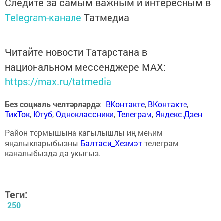
Следите за самым важным и интересным в
Telegram-канале
Татмедиа
Читайте новости Татарстана в
национальном мессенджере MАХ:
https://max.ru/tatmedia
Без социаль челтәрләрдә
:
ВКонтакте
,
ВКонтакте
,
ТикТок
,
Ютуб
,
Одноклассники
,
Телеграм
,
Яндекс.Дзен
Район тормышына кагылышлы иң мөһим
яңалыкларыбызны
Балтаси_Хезмэт
телеграм
каналыбызда да укыгыз.
Теги:
250