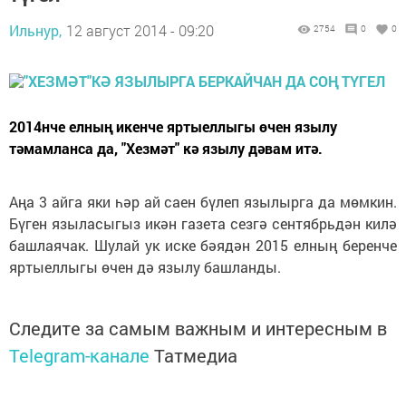
Ильнур,
12 август 2014 - 09:20
2754
0
0
2014нче елның икенче яртыеллыгы өчен язылу
тәмамланса да, "Хезмәт" кә язылу дәвам итә.
Аңа 3 айга яки һәр ай саен бүлеп язылырга да мөмкин.
Бүген языласыгыз икән газета сезгә сентябрьдән килә
башлаячак. Шулай ук иске бәядән 2015 елның беренче
яртыеллыгы өчен дә язылу башланды.
Следите за самым важным и интересным в
Telegram-канале
Татмедиа