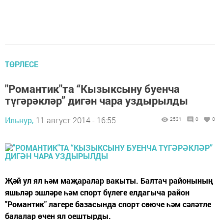
ТӨРЛЕСЕ
"Романтик"та “Кызыксыну буенча
түгәрәкләр” дигән чара уздырылды
Ильнур,
11 август 2014 - 16:55
2531
0
0
Җәй ул ял һәм маҗаралар вакыты. Балтач районының
яшьләр эшләре һәм спорт бүлеге елдагыча район
"Романтик" лагере базасында спорт сөюче һәм сәләтле
балалар өчен ял оештырды.