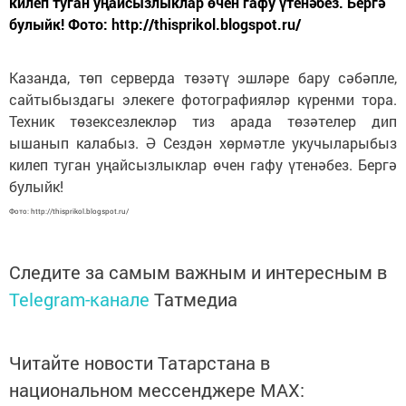
килеп туган уңайсызлыклар өчен гафу үтенәбез. Бергә
булыйк! Фото: http://thisprikol.blogspot.ru/
Казанда, төп серверда төзәтү эшләре бару сәбәпле,
сайтыбыздагы элекеге фотографияләр күренми тора.
Техник төзексезлекләр тиз арада төзәтелер дип
ышанып калабыз. Ә Сездән хөрмәтле укучыларыбыз
килеп туган уңайсызлыклар өчен гафу үтенәбез. Бергә
булыйк!
Фото: http://thisprikol.blogspot.ru/
Следите за самым важным и интересным в
Telegram-канале
Татмедиа
Читайте новости Татарстана в
национальном мессенджере MАХ: