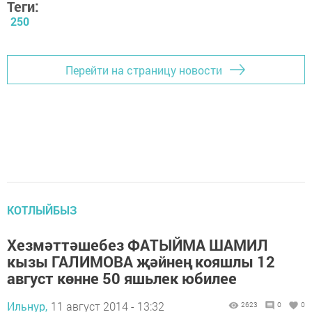
Теги:
250
Перейти на страницу новости
КОТЛЫЙБЫЗ
Хезмәттәшебез ФАТЫЙМА ШАМИЛ
кызы ГАЛИМОВА җәйнең кояшлы 12
август көнне 50 яшьлек юбилее
Ильнур,
11 август 2014 - 13:32
2623
0
0