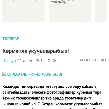
тапканнар
ТӨРЛЕСЕ
Хөрмәтле укучыларыбыз!
Ильнур,
11 август 2014 - 07:30
2459
0
0
Казанда, төп серверда төзәтү эшләре бару сәбәпле,
сайтыбыздагы элекеге фотографияләр күренми тора.
Техник төзексезлекләр тиз арада төзәтелер дип
ышанып калабыз. Ә Сездән хөрмәтле укучыларыбыз