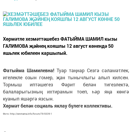
Хөрмәтле хезмәттәшебез ФАТЫЙМА ШАМИЛ кызы
ГАЛИМОВА җәйнең кояшлы 12 август көнендә 50
яшьлек юбилеен каршылый.
Фатыйма Шамилевна!
Туар таңнар Сезгә сәламәтлек,
игелекле озын гомер, җан тынычлыгы алып килсен.
Тормыш иптәшегез Фәрит белән тигезлектә,
балаларыгызның ихтирамын тоеп, һәр яңа көнгә
куанып яшәргә язсын.
Хөрмәт белән социаль яклау бүлеге коллективы.
Фото: http://sevmama.info/forum/78-5039-1