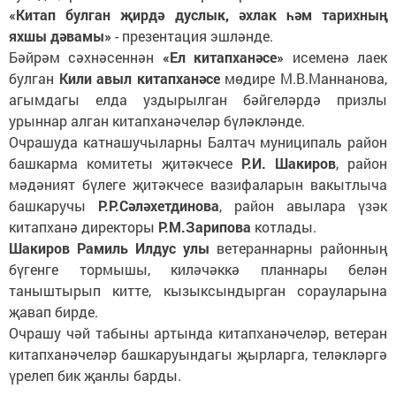
«Китап булган җирдә дуслык, әхлак һәм тарихның
яхшы дәвамы»
- презентация эшләнде.
Бәйрәм сәхнәсеннән
«Ел китапханәсе»
исеменә лаек
булган
Кили авыл китапханәсе
мөдире М.В.Маннанова,
агымдагы елда уздырылган бәйгеләрдә призлы
урыннар алган китапханәчеләр бүләкләнде.
Очрашуда катнашучыларны Балтач муниципаль район
башкарма комитеты җитәкчесе
Р.И. Шакиров
, район
мәдәният бүлеге җитәкчесе вазифаларын вакытлыча
башкаручы
Р.Р.Сәләхетдинова
, район авылара үзәк
китапханә директоры
Р.М.Зарипова
котлады.
Шакиров Рамиль Илдус улы
ветераннарны районның
бүгенге тормышы, киләчәккә планнары белән
таныштырып китте, кызыксындырган сорауларына
җавап бирде.
Очрашу чәй табыны артында китапханәчеләр, ветеран
китапханәчеләр башкаруындагы җырларга, теләкләргә
үрелеп бик җанлы барды.