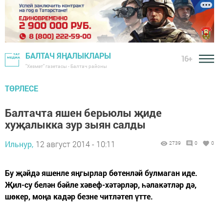
БАЛТАЧ ЯҢАЛЫКЛАРЫ
16+
"Хезмәт" газетасы - Балтач районы
ТӨРЛЕСЕ
Балтачта яшен берьюлы җиде
хуҗалыкка зур зыян салды
Ильнур,
12 август 2014 - 10:11
2739
0
0
Бу җәйдә яшенле яңгырлар бөтенләй булмаган иде.
Җил-су белән бәйле хәвеф-хәтәрләр, һәлакәтләр дә,
шөкер, моңа кадәр безне читләтеп үтте.