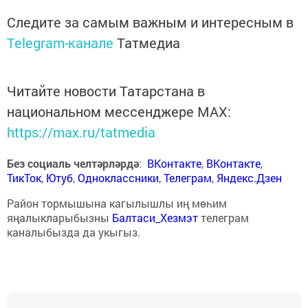
Следите за самым важным и интересным в
Telegram-канале
Татмедиа
Читайте новости Татарстана в
национальном мессенджере MАХ:
https://max.ru/tatmedia
Без социаль челтәрләрдә
:
ВКонтакте
,
ВКонтакте
,
ТикТок
,
Ютуб
,
Одноклассники
,
Телеграм
,
Яндекс.Дзен
Район тормышына кагылышлы иң мөһим
яңалыкларыбызны
Балтаси_Хезмэт
телеграм
каналыбызда да укыгыз.