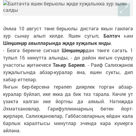
Әмма 10 август төне берьюлы дистәгә якын гаиләгә
зур сынау алып килде. Яшен сугып,
Балтач
һәм
Шеңшеңәр авылларында
җиде хуҗалык
янды
.
- Безгә беренче сигнал
Шеңшеңәр
дән төнге сәгать 1
тулып 16 минутта алынды, - ди район янгын сүндерү
участогы җитәкчесе
Таһир Бариев
. - Раиф Салихҗанов
хуҗалыгында абзар-куралар яна, яшен сукты, дип
хәбәр иттеләр.
Янгын бер-берсенә терәлеп диярлек торган абзар-
куралар буйлап, ике якка да бик тиз тарала. Көчле ут
үзәктә калган ике йортны дә аямый. Нәтиҗәдә
Әхмәтхановлар, Гарифуллиннарның бөтен йорт-
җирләре, Салихҗановлар, Габбасовларның өйдән кала
барлык каралтысы минутлар эчендә кара күмергә
әйләнә.