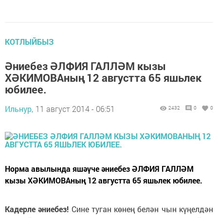
КОТЛЫЙБЫЗ
Әниебез ӘЛФИЯ ГАЛЛӘМ кызы
ХӘКИМОВАның 12 августта 65 яшьлек
юбилее.
Ильнур,
11 август 2014 - 06:51
2432
0
0
Норма авылында яшәүче әниебез ӘЛФИЯ ГАЛЛӘМ
кызы ХӘКИМОВАның 12 августта 65 яшьлек юбилее.
Кадерле әниебез!
Сине туган көнең белән чын күңелдән