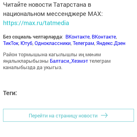
Читайте новости Татарстана в
национальном мессенджере MАХ:
https://max.ru/tatmedia
Без социаль челтәрләрдә
:
ВКонтакте
,
ВКонтакте
,
ТикТок
,
Ютуб
,
Одноклассники
,
Телеграм
,
Яндекс.Дзен
Район тормышына кагылышлы иң мөһим
яңалыкларыбызны
Балтаси_Хезмэт
телеграм
каналыбызда да укыгыз.
Теги:
Перейти на страницу новости