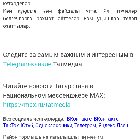
күтәрделәр.
Көн күңелле һәм файдалы үтте. Ял итүчеләр
белгечләргә рәхмәт әйттеләр һәм уңышлар теләп
озаттылар.
Следите за самым важным и интересным в
Telegram-канале
Татмедиа
Читайте новости Татарстана в
национальном мессенджере MАХ:
https://max.ru/tatmedia
Без социаль челтәрләрдә
:
ВКонтакте
,
ВКонтакте
,
ТикТок
,
Ютуб
,
Одноклассники
,
Телеграм
,
Яндекс.Дзен
Район тормышына кагылышлы иң мөһим