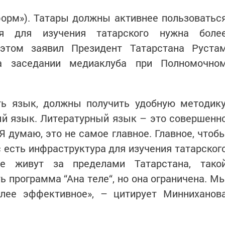
нформ»). Татары должны активнее пользоватьс
я для изучения татарского нужна боле
этом заявил Президент Татарстана Руста
а заседании медиаклуба при Полномочно
ть язык, должны получить удобную методику
ый язык. Литературный язык – это совершенн
 Я думаю, это не самое главное. Главное, чтоб
с есть инфраструктура для изучения татарског
е живут за пределами Татарстана, тако
ь программа “Ана теле“, но она ограничена. М
лее эффективное», – цитирует Минниханов