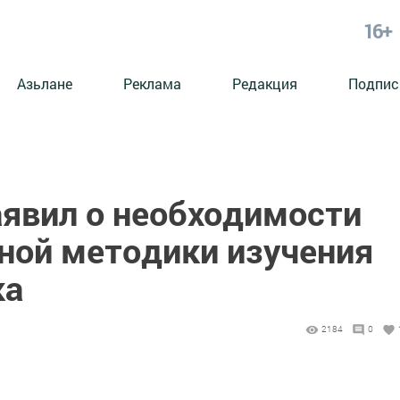
16+
Азьлане
Реклама
Редакция
Подпис
аявил о необходимости
ной методики изучения
ка
2184
0