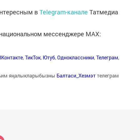
интересным в
Telegram-канале
Татмедиа
в национальном мессенджере MАХ:
ВКонтакте
,
ТикТок
,
Ютуб
,
Одноклассники
,
Телеграм
,
һим яңалыкларыбызны
Балтаси_Хезмэт
телеграм