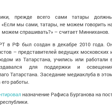
лики, прежде всего сами татары должн
«Если мы сами, татары, не можем говорить н
ы можем спрашивать?» – считает Минниханов.
РТ в РФ был создан в декабре 2010 года. О
истов – представителей ведущих московских 
одом из Татарстана, учились или работали 
создавался для поддержки и освещени
аго Татарстана. Заседание медиаклуба в это
 его работы.
нтировал
назначение Рафиса Бурганова на пос
 республики.