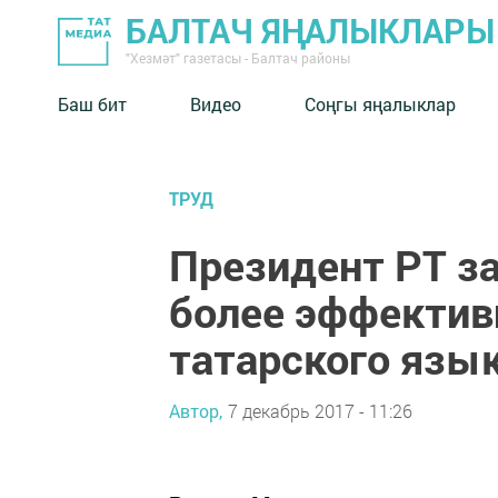
БАЛТАЧ ЯҢАЛЫКЛАРЫ
"Хезмәт" газетасы - Балтач районы
Баш бит
Видео
Соңгы яңалыклар
ТРУД
Президент РТ з
более эффектив
татарского язы
Автор,
7 декабрь 2017 - 11:26