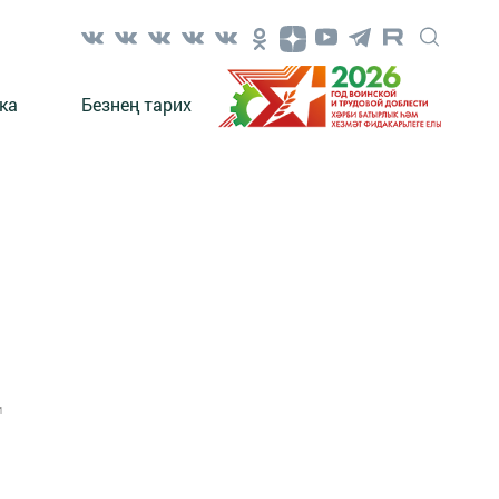
ка
Безнең тарих
1