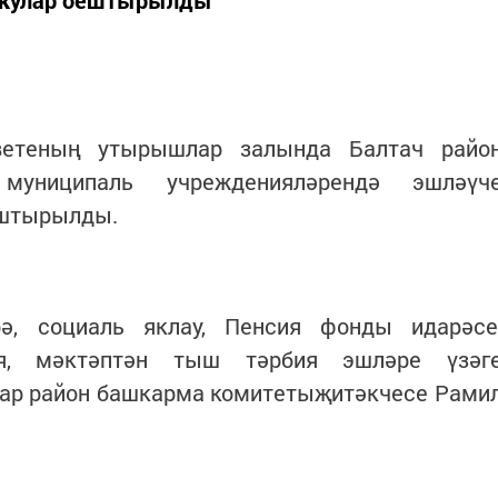
 укулар оештырылды
ветеның утырышлар залында Балтач райо
муниципаль учрежденияләрендә эшләүч
ештырылды.
ә, социаль яклау, Пенсия фонды идарәсе
рия, мәктәптән тыш тәрбия эшләре үзәг
лар район башкарма комитетыҗитәкчесе Рами