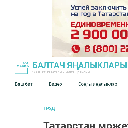
БАЛТАЧ ЯҢАЛЫКЛАРЫ
"Хезмәт" газетасы - Балтач районы
Баш бит
Видео
Соңгы яңалыклар
ТРУД
Татарстан може