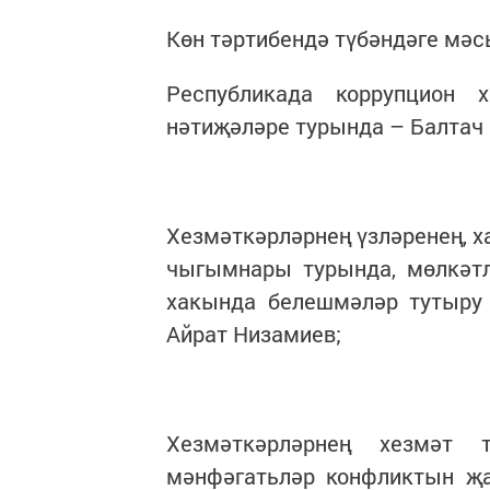
Көн тәртибендә түбәндәге мәс
Республикада коррупцион 
нәтиҗәләре турында – Балтач
Хезмәткәрләрнең үзләренең, х
чыгымнары турында, мөлкәтл
хакында белешмәләр тутыру 
Айрат Низамиев;
Хезмәткәрләрнең хезмәт 
мәнфәгатьләр конфликтын җа