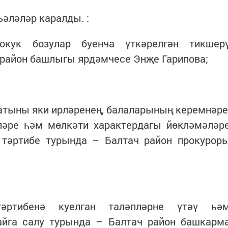
ьәләләр каралды. :
хокук бозулар буенча үткәрелгән тикшер
 район башлыгы ярдәмчесе Энҗе Гарипова;
атыны яки ирләренең, балаларының керемнәре
әре һәм мөлкәти характердагы йөкләмәләр
тәртибе турында – Балтач район прокурор
тәртибенә куелган таләпләрне үтәү һә
йга салу турында – Балтач район башкарм