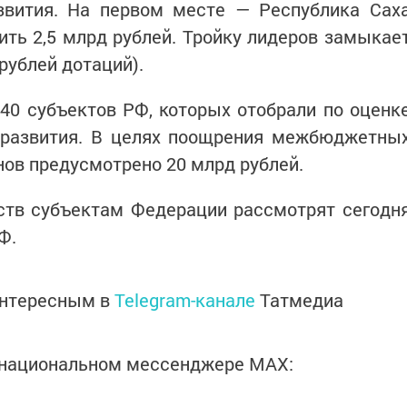
азвития. На первом месте — Республика Сах
лить 2,5 млрд рублей. Тройку лидеров замыкае
рублей дотаций).
40 субъектов РФ, которых отобрали по оценк
о развития. В целях поощрения межбюджетны
нов предусмотрено 20 млрд рублей.
ств субъектам Федерации рассмотрят сегодн
Ф.
интересным в
Telegram-канале
Татмедиа
в национальном мессенджере MАХ: