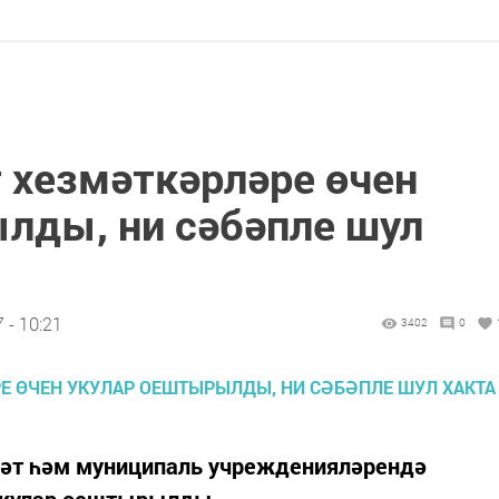
т хезмәткәрләре өчен
лды, ни сәбәпле шул
 - 10:21
3402
0
ләт һәм муниципаль учрежденияләрендә