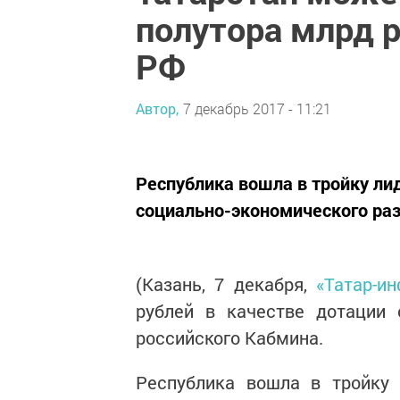
полутора млрд 
РФ
Автор,
7 декабрь 2017 - 11:21
Республика вошла в тройку ли
социально-экономического раз
(Казань, 7 декабря,
«Татар-и
рублей в качестве дотации 
российского Кабмина.
Республика вошла в тройку