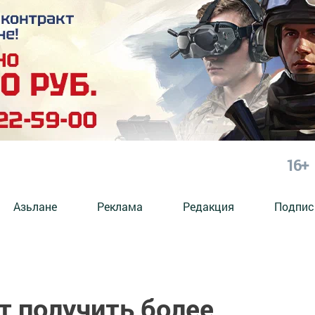
16+
Азьлане
Реклама
Редакция
Подпис
т получить более