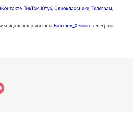
ВКонтакте
,
ТикТок
,
Ютуб
,
Одноклассники
,
Телеграм
,
һим яңалыкларыбызны
Балтаси_Хезмэт
телеграм