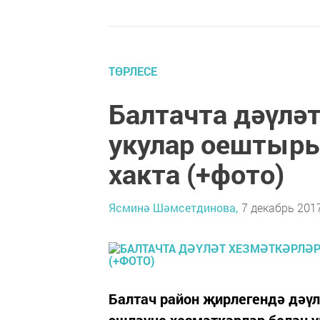
ТӨРЛЕСЕ
Балтачта дәүлә
укулар оештыры
хакта (+фото)
Ясминә Шәмсетдинова,
7 декабрь 2017
Балтач район җирлегендә дәү