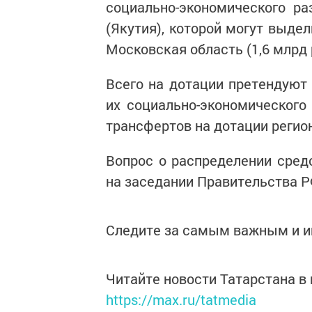
социально-экономического р
(Якутия), которой могут выде
Московская область (1,6 млрд 
Всего на дотации претендуют 
их социально-экономическог
трансфертов на дотации регио
Вопрос о распределении сред
на заседании Правительства Р
Следите за самым важным и 
Читайте новости Татарстана 
https://max.ru/tatmedia