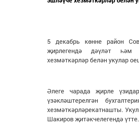
эшләүче хезмәткәрләр белән
5 декабрь көнне район Со
җирлегендә дәүләт һәм 
хезмәткәрләр белән укулар о
Әлеге чарада җирле үзидар
үзәкләштерелгән бухгалте
хезмәткәрләрекатнашты. Уку
Шакиров җитәкчелегендә үтте.