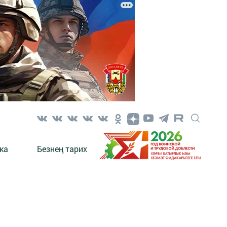
ка
Безнең тарих