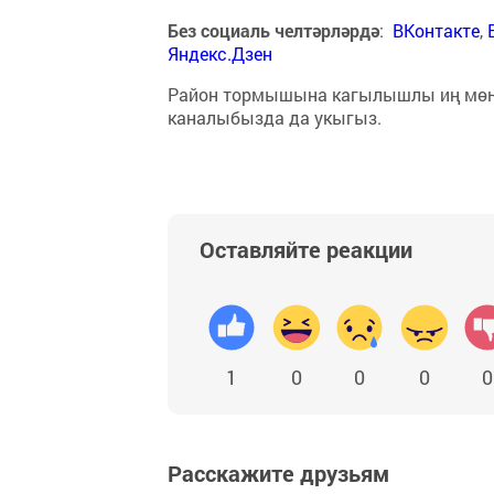
Без социаль челтәрләрдә
:
ВКонтакте
,
Яндекс.Дзен
Район тормышына кагылышлы иң мө
каналыбызда да укыгыз.
Оставляйте реакции
1
0
0
0
0
Расскажите друзьям