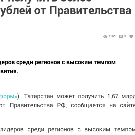
рублей от Правительства
2195
0
деров среди регионов с высоким темпом
вития.
нформ»
). Татарстан может получить 1,67 млр
от Правительства РФ, сообщается на сайт
 лидеров среди регионов с высоким темпо