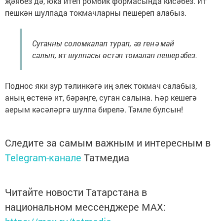
җәябез дә, юка итеп ромбик формасында кисәбез. Ит
пешкән шулпада токмачларны пешереп алабыз.
Суганны соломкалап турап, әз генә май
салып, ит шулпасы өстәп томалап пешерәбез.
Поднос яки зур тәлинкәгә иң элек токмач салабыз,
аның өстенә ит, бәрәңге, суган салына. Һәр кешегә
аерым кәсәләргә шулпа бирелә. Тәмле булсын!
Следите за самым важным и интересным в
Telegram-канале
Татмедиа
Читайте новости Татарстана в
национальном мессенджере MАХ: