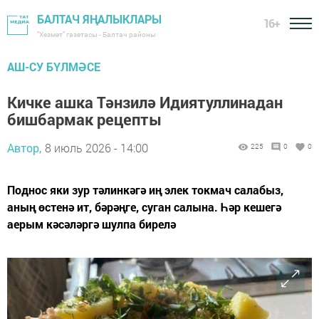
БАЛТАЧ ЯҢАЛЫКЛАРЫ
16+
"Хезмәт" газетасы - Балтач районы
АШ-СУ БҮЛМӘСЕ
Кичке ашка Тәнзилә Идиятуллинадан
бишбармак рецепты
Автор,
8 июль 2026 - 14:00
225
0
0
Поднос яки зур тәлинкәгә иң элек токмач салабыз,
аның өстенә ит, бәрәңге, суган салына. Һәр кешегә
аерым кәсәләргә шулпа бирелә