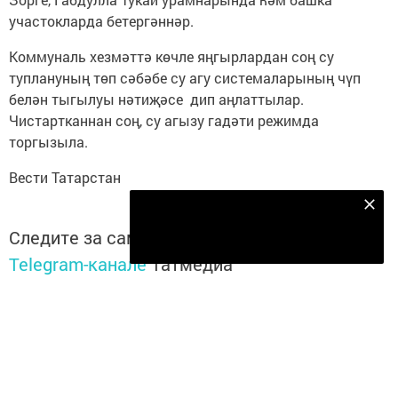
участокларда бетергәннәр.
Коммуналь хезмәттә көчле яңгырлардан соң су
туплануның төп сәбәбе су агу системаларының чүп
белән тыгылуы нәтиҗәсе дип аңлаттылар.
Чистартканнан соң, су агызу гадәти режимда
торгызыла.
Вести Татарстан
Безнең Яндекс Дзен каналына языл
Следите за самым важным и интересным в
Подписаться
Telegram-канале
Татмедиа
Читайте новости Татарстана в
национальном мессенджере MАХ:
https://max.ru/tatmedia