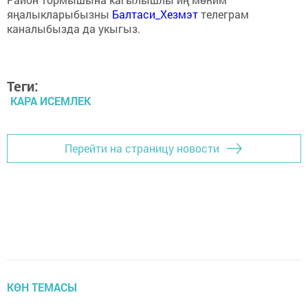
яңалыкларыбызны
Балтаси_Хезмэт
телеграм
каналыбызда да укыгыз.
Теги:
КАРА ИСЕМЛЕК
Перейти на страницу новости
КӨН ТЕМАСЫ