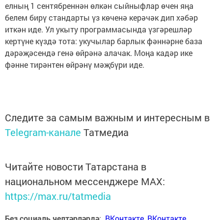
елның 1 сентябреннән өлкән сыйныфлар өчен яңа
белем бирү стандарты үз көченә керәчәк дип хәбәр
иткән иде. Ул укыту программасында үзгәрешләр
кертүне күздә тота: укучылар барлык фәннәрне база
дәрәҗәсендә генә өйрәнә алачак. Моңа кадәр ике
фәнне тирәнтен өйрәнү мәҗбүри иде.
Следите за самым важным и интересным в
Telegram-канале
Татмедиа
Читайте новости Татарстана в
национальном мессенджере MАХ:
https://max.ru/tatmedia
Без социаль челтәрләрдә
:
ВКонтакте
,
ВКонтакте
,