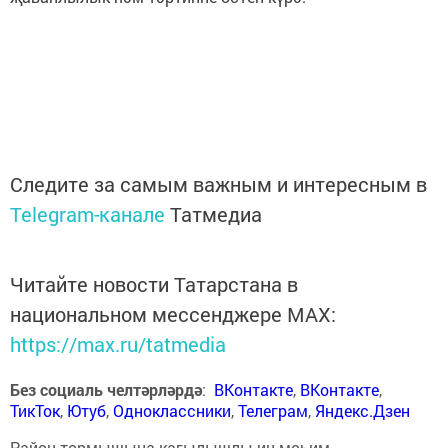
Следите за самым важным и интересным в
Telegram-канале
Татмедиа
Читайте новости Татарстана в
национальном мессенджере MАХ:
https://max.ru/tatmedia
Без социаль челтәрләрдә
:
ВКонтакте
,
ВКонтакте
,
ТикТок
,
Ютуб
,
Одноклассники
,
Телеграм
,
Яндекс.Дзен
Район тормышына кагылышлы иң мөһим