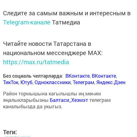
Следите за самым важным и интересным в
Telegram-канале
Татмедиа
Читайте новости Татарстана в
национальном мессенджере MАХ:
https://max.ru/tatmedia
Без социаль челтәрләрдә
:
ВКонтакте
,
ВКонтакте
,
ТикТок
,
Ютуб
,
Одноклассники
,
Телеграм
,
Яндекс.Дзен
Район тормышына кагылышлы иң мөһим
яңалыкларыбызны
Балтаси_Хезмэт
телеграм
каналыбызда да укыгыз.
Теги: