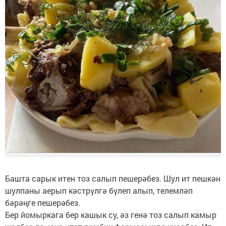
Башта сарык итен тоз салып пешерәбез. Шул ит пешкән
шулпаны аерып кәстрүлгә бүлеп алып, телемләп
бәрәңге пешерәбез.
Бер йомыркага бер кашык су, әз генә тоз салып камыр