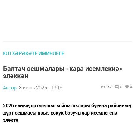
ЮЛ ХӘРӘКӘТЕ ИМИНЛЕГЕ
Балтач оешмалары «кара исемлеккә»
эләккән
Автор,
8 июль 2026 - 13:15
167
0
0
2026 елның яртыеллыгы йомгаклары буенча районның
дүрт оешмасы явыз хокук бозучылар исемлегенә
эләкте