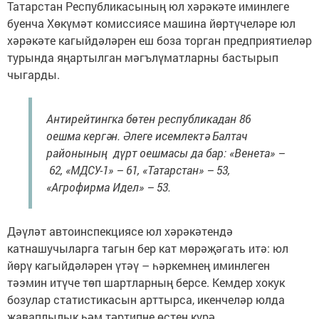
Татарстан Республикасының юл хәрәкәте иминлеге
буенча Хөкүмәт комиссиясе машина йөртүчеләре юл
хәрәкәте кагыйдәләрен еш боза торган предприятиеләр
турында яңартылган мәгълүматларны бастырып
чыгарды.
Антирейтингка бөтен республикадан 86
оешма кергән. Әлеге исемлектә Балтач
районының дүрт оешмасы да бар: «Венета» –
62, «МДСУ-1» – 61, «Татарстан» – 53,
«Агрофирма Идел» – 53.
Дәүләт автоинспекциясе юл хәрәкәтендә
катнашучыларга тагын бер кат мөрәҗәгать итә: юл
йөрү кагыйдәләрен үтәү – һәркемнең иминлеген
тәэмин итүче төп шартларның берсе. Кемдер хокук
бозулар статистикасын арттырса, икенчеләр юлда
җаваплылык һәм тәртипне өстен күрә.