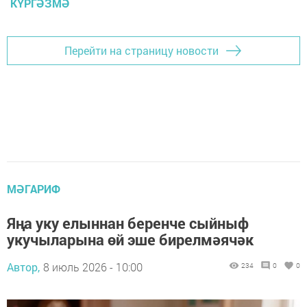
КҮРГӘЗМӘ
Перейти на страницу новости
МӘГАРИФ
Яңа уку елыннан беренче сыйныф
укучыларына өй эше бирелмәячәк
Автор,
8 июль 2026 - 10:00
234
0
0