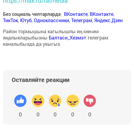
https://max.ru/tatmedia
Без социаль челтәрләрдә
:
ВКонтакте
,
ВКонтакте
,
ТикТок
,
Ютуб
,
Одноклассники
,
Телеграм
,
Яндекс.Дзен
Район тормышына кагылышлы иң мөһим
яңалыкларыбызны
Балтаси_Хезмэт
телеграм
каналыбызда да укыгыз.
Оставляйте реакции
0
0
0
0
0