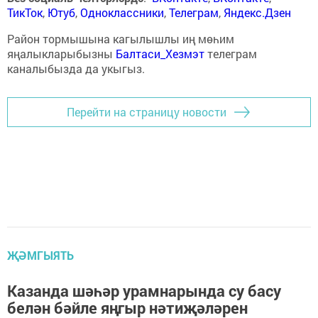
ТикТок
,
Ютуб
,
Одноклассники
,
Телеграм
,
Яндекс.Дзен
Район тормышына кагылышлы иң мөһим
яңалыкларыбызны
Балтаси_Хезмэт
телеграм
каналыбызда да укыгыз.
Перейти на страницу новости
ҖӘМГЫЯТЬ
Казанда шәһәр урамнарында су басу
белән бәйле яңгыр нәтиҗәләрен