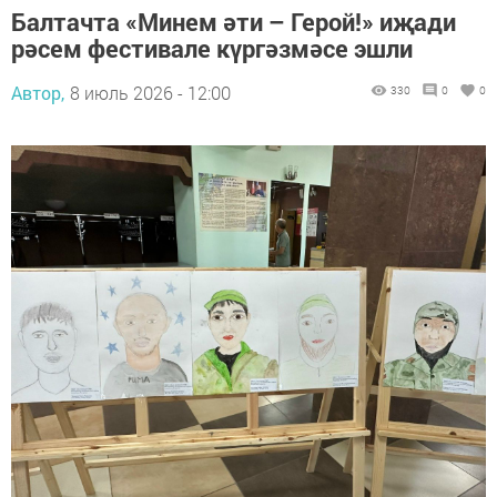
Балтачта «Минем әти – Герой!» иҗади
рәсем фестивале күргәзмәсе эшли
Автор,
8 июль 2026 - 12:00
330
0
0