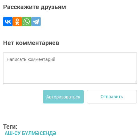
Расскажите друзьям
Нет комментариев
Отправить
Авторизоваться
Теги:
АШ-СУ БҮЛМӘСЕНДӘ