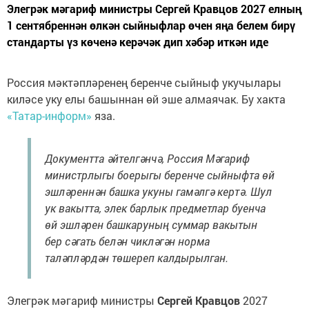
Элегрәк мәгариф министры Сергей Кравцов 2027 елның
1 сентябреннән өлкән сыйныфлар өчен яңа белем бирү
стандарты үз көченә керәчәк дип хәбәр иткән иде
Россия мәктәпләренең беренче сыйныф укучылары
киләсе уку елы башыннан өй эше алмаячак. Бу хакта
«Татар-информ»
яза.
Документта әйтелгәнчә, Россия Мәгариф
министрлыгы боерыгы беренче сыйныфта өй
эшләреннән башка укуны гамәлгә кертә. Шул
ук вакытта, элек барлык предметлар буенча
өй эшләрен башкаруның суммар вакытын
бер сәгать белән чикләгән норма
таләпләрдән төшереп калдырылган.
Элегрәк мәгариф министры
Сергей Кравцов
2027