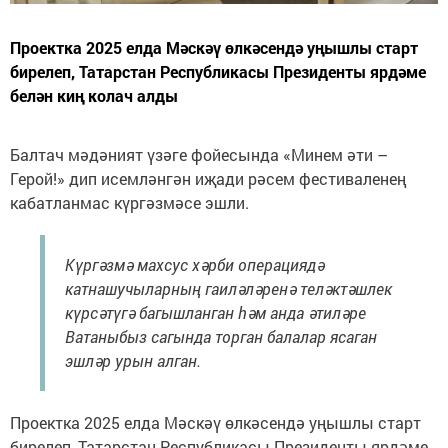
Проектка 2025 елда Мәскәү өлкәсендә уңышлы старт
бирелеп, Татарстан Республикасы Президенты ярдәме
белән киң колач алды
Балтач мәдәният үзәге фойесында «Минем әти –
Герой!» дип исемләнгән иҗади рәсем фестиваленең
кабатланмас күргәзмәсе эшли.
Күргәзмә махсус хәрби операциядә
катнашучыларның гаиләләренә теләктәшлек
күрсәтүгә багышланган һәм анда әтиләре
Ватаныбыз сагында торган балалар ясаган
эшләр урын алган.
Проектка 2025 елда Мәскәү өлкәсендә уңышлы старт
бирелеп, Татарстан Республикасы Президенты ярдәме