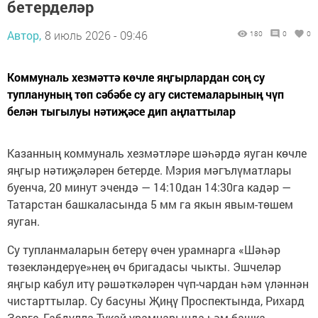
бетерделәр
Автор,
8 июль 2026 - 09:46
180
0
0
Коммуналь хезмәттә көчле яңгырлардан соң су
туплануның төп сәбәбе су агу системаларының чүп
белән тыгылуы нәтиҗәсе дип аңлаттылар
Казанның коммуналь хезмәтләре шәһәрдә яуган көчле
яңгыр нәтиҗәләрен бетерде. Мэрия мәгълүматлары
буенча, 20 минут эчендә — 14:10дан 14:30га кадәр —
Татарстан башкаласында 5 мм га якын явым-төшем
яуган.
Су тупланмаларын бетерү өчен урамнарга «Шәһәр
төзекләндерүе»нең өч бригадасы чыкты. Эшчеләр
яңгыр кабул итү рәшәткәләрен чүп-чардан һәм үләннән
чистарттылар. Су басуны Җиңү Проспектында, Рихард
Зорге, Габдулла Тукай урамнарында һәм башка