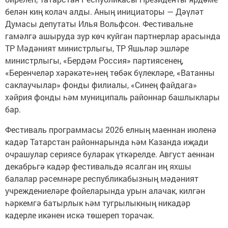
белән киң колач алды. Аның инициаторы — Дәүләт
Думасы депутаты Илья Вольфсон. Фестивальне
гамәлгә ашыруда зур көч куйган партнерлар арасында
ТР Мәдәният министрлыгы, ТР Яшьләр эшләре
министрлыгы, «Бердәм Россия» партиясенең,
«Беренчеләр хәрәкәте»нең төбәк бүлекләре, «Ватанны
саклаучылар» фонды филиалы, «Синең файдага»
хәйрия фонды һәм муниципаль районнар башлыклары
бар.
Фестиваль программасы 2026 елның маеннан июленә
кадәр Татарстан районнарында һәм Казанда иҗади
очрашулар сериясе буларак үткәрелде. Август аеннан
декабрьгә кадәр фестивальдә ясалган иң яхшы
балалар рәсемнәре республикабызның мәдәният
учреждениеләре фойеларында урын алачак, килгән
һәркемгә батырлык һәм тугрылыкның никадәр
кадерле икәнен искә төшереп торачак.