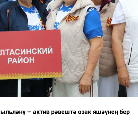
ыльләнү – актив рәвештә озак яшәүнең бер