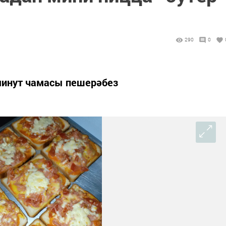
290
0
минут чамасы пешерәбез