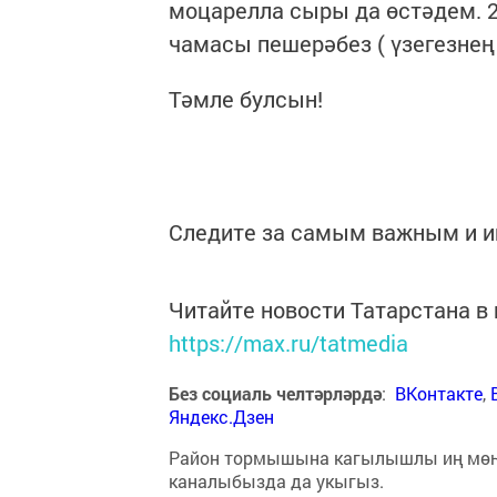
моцарелла сыры да өстәдем. 2
чамасы пешерәбез ( үзегезне
Тәмле булсын!
Следите за самым важным и 
Читайте новости Татарстана 
https://max.ru/tatmedia
Без социаль челтәрләрдә
:
ВКонтакте
,
Яндекс.Дзен
Район тормышына кагылышлы иң мө
каналыбызда да укыгыз.