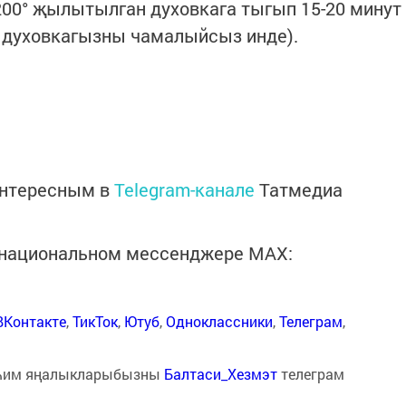
00° җылытылган духовкага тыгып 15-20 минут
ң духовкагызны чамалыйсыз инде).
интересным в
Telegram-канале
Татмедиа
в национальном мессенджере MАХ:
ВКонтакте
,
ТикТок
,
Ютуб
,
Одноклассники
,
Телеграм
,
һим яңалыкларыбызны
Балтаси_Хезмэт
телеграм