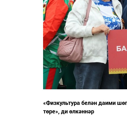
«Физкультура белән даими шөг
төре», ди өлкәннәр