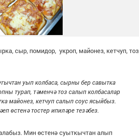
рка, сыр, помидор, укроп, майонез, кетчуп, тоз
угычтан уып колбаса, сырны бер савытка
пны турап, тәменчә тоз салып колбасалар
ка майонез, кетчуп салып соус ясыйбыз.
әеп өстенә тостер ипиләре тезәбез.
салабыз. Мин өстенә суыткычтан алып