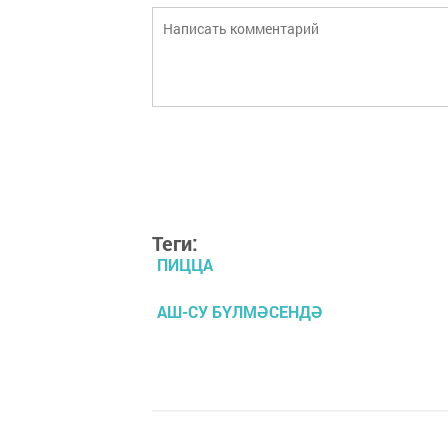
Теги:
ПИЦЦА
АШ-СУ БҮЛМӘСЕНДӘ