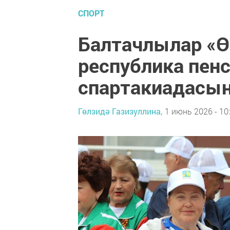
СПОРТ
Балтачлылар «Ө
республика пен
спартакиадасы
Гөлзидә Газизуллина,
1 июнь 2026 - 10