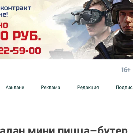
16+
Азьлане
Реклама
Редакция
Подпис
адан мини пицца–бутер