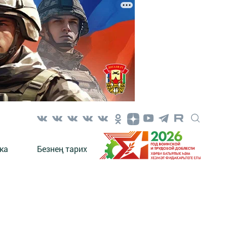
ка
Безнең тарих