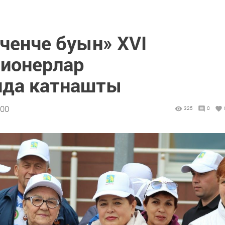
ченче буын» XVI
сионерлар
нда катнашты
:00
325
0