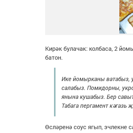
Кирәк булачак: колбаса, 2 йомы
батон.
Ике йомырканы ватабыз, 
салабыз. Помидорны, укро
янына кушабыз. Бер савыт
Табага пергамент кәгазь җ
Өсләренә соус ягып, эчлекне 