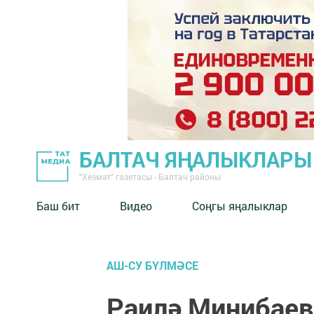
БАЛТАЧ ЯҢАЛЫКЛАРЫ
"Хезмәт" газетасы - Балтач районы
Баш бит
Видео
Соңгы яңалыклар
АШ-СУ БҮЛМӘСЕ
Раилә Минибаев