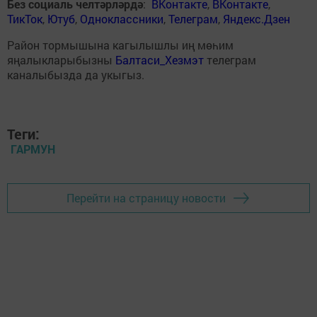
Без социаль челтәрләрдә
:
ВКонтакте
,
ВКонтакте
,
ТикТок
,
Ютуб
,
Одноклассники
,
Телеграм
,
Яндекс.Дзен
Район тормышына кагылышлы иң мөһим
яңалыкларыбызны
Балтаси_Хезмэт
телеграм
каналыбызда да укыгыз.
Теги:
ГАРМУН
Перейти на страницу новости