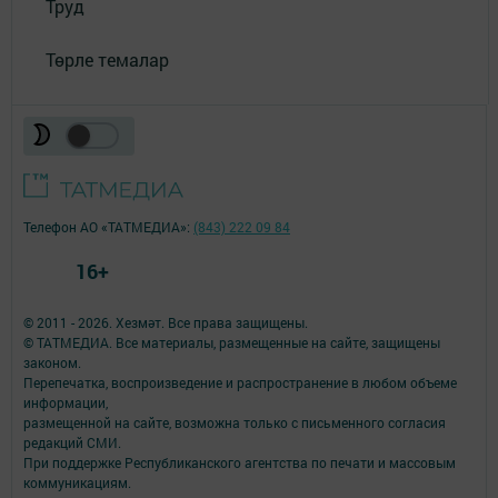
Труд
Төрле темалар
Телефон АО «ТАТМЕДИА»:
(843) 222 09 84
16+
© 2011 - 2026. Хезмәт. Все права защищены.
© ТАТМЕДИА. Все материалы, размещенные на сайте, защищены
законом.
Перепечатка, воспроизведение и распространение в любом объеме
информации,
размещенной на сайте, возможна только с письменного согласия
редакций СМИ.
При поддержке Республиканского агентства по печати и массовым
коммуникациям.