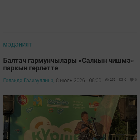
МӘДӘНИЯТ
Балтач гармунчылары «Салкын чишмә»
паркын гөрләтте
Гөлзидә Газизуллина,
8 июль 2026 - 08:00
255
0
0