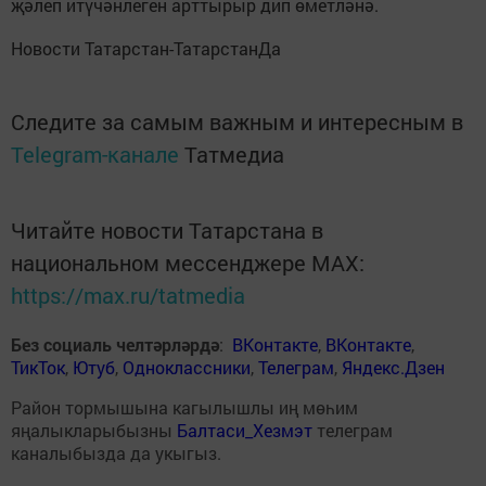
җәлеп итүчәнлеген арттырыр дип өметләнә.
Новости Татарстан-ТатарстанДа
Следите за самым важным и интересным в
Telegram-канале
Татмедиа
Читайте новости Татарстана в
национальном мессенджере MАХ:
https://max.ru/tatmedia
Без социаль челтәрләрдә
:
ВКонтакте
,
ВКонтакте
,
ТикТок
,
Ютуб
,
Одноклассники
,
Телеграм
,
Яндекс.Дзен
Район тормышына кагылышлы иң мөһим
яңалыкларыбызны
Балтаси_Хезмэт
телеграм
каналыбызда да укыгыз.