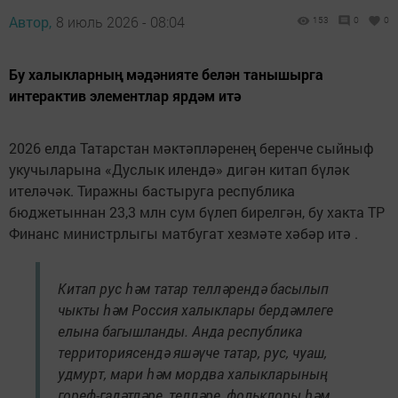
Автор,
8 июль 2026 - 08:04
153
0
0
Бу халыкларның мәдәнияте белән танышырга
интерактив элементлар ярдәм итә
2026 елда Татарстан мәктәпләренең беренче сыйныф
укучыларына «Дуслык илендә» дигән китап бүләк
ителәчәк. Тиражны бастыруга республика
бюджетыннан 23,3 млн сум бүлеп бирелгән, бу хакта ТР
Финанс министрлыгы матбугат хезмәте хәбәр итә .
Китап рус һәм татар телләрендә басылып
чыкты һәм Россия халыклары бердәмлеге
елына багышланды. Анда республика
территориясендә яшәүче татар, рус, чуаш,
удмурт, мари һәм мордва халыкларының
гореф-гадәтләре, телләре, фольклоры һәм