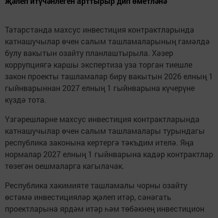
җәлеп итүчәнлеген арттырыр дип өметләнә
Татарстанда махсус инвестиция контрактларында
катнашучылар өчен салым ташламаларының гамәлдә
булу вакытын озайту планлаштырыла. Хәзер
коррупциягә каршы экспертиза уза торган тиешле
закон проекты ташламалар бирү вакытын 2026 елның 1
гыйнварыннан 2027 елның 1 гыйнварына күчерүне
күздә тота.
Үзгәрешләрне махсус инвестиция контрактларында
катнашучылар өчен салым ташламалары турындагы
республика законына кертергә тәкъдим ителә. Яңа
нормалар 2027 елның 1 гыйнварына кадәр контрактлар
төзегән оешмаларга кагылачак.
Республика хакимияте ташламалы чорны озайту
өстәмә инвестицияләр җәлеп итәр, сәнәгать
проектларына ярдәм итәр һәм төбәкнең инвестицион