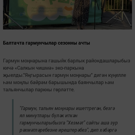
Балтачта гармунчылар сезонны ачты
Гармун моңнарына гашыйк барлык райондашларыбыз
кичә «Салкын чишмә» эко-паркына
җыелды."Яңгырасын гармун моңнары" дигән күңелле
һәм моңлы бәйрәм барышында баянчылар һәм
тальянчылар паркны гөрләтте.
"Гармун, тальян моңнары ишеттрегән, безгә
ял минутлары бүләк иткән
гармунчыларыбызга "Хезмәт" сайты аша зур
рәхмәтләребезне ирештерәбез", дип хәбәргә