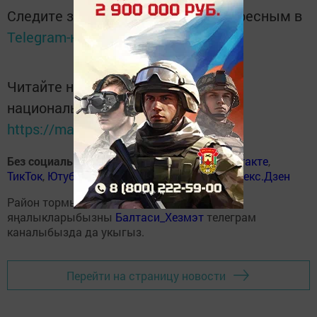
Следите за самым важным и интересным в
Telegram-канале
Татмедиа
Читайте новости Татарстана в
национальном мессенджере MАХ:
https://max.ru/tatmedia
Без социаль челтәрләрдә
:
ВКонтакте
,
ВКонтакте
,
ТикТок
,
Ютуб
,
Одноклассники
,
Телеграм
,
Яндекс.Дзен
Район тормышына кагылышлы иң мөһим
яңалыкларыбызны
Балтаси_Хезмэт
телеграм
каналыбызда да укыгыз.
Перейти на страницу новости