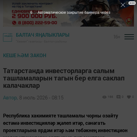
5
Автоматическое закрытие баннера через
БАЛТАЧ ЯҢАЛЫКЛАРЫ
16+
"Хезмәт" газетасы - Балтач районы
КЕШЕ ҺӘМ ЗАКОН
Татарстанда инвесторларга салым
ташламаларын тагын бер елга саклап
калачаклар
Автор,
8 июль 2026 - 08:15
166
0
0
Республика хакимияте ташламалы чорны озайту
өстәмә инвестицияләр җәлеп итәр, сәнәгать
проектларына ярдәм итәр һәм төбәкнең инвестицион