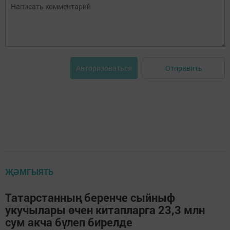
Отправить
Авторизоваться
ҖӘМГЫЯТЬ
Татарстанның беренче сыйныф
укучылары өчен китапларга 23,3 млн
сум акча бүлеп бирелде