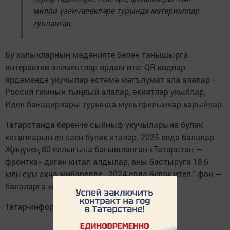
милли үзенчәлекләре турында материаллар
тупланган.
Бу халыкларның мәдәнияте белән танышырга
интерактив элементлар ярдәм итә: QR-кодлар
ярдәмендә укучылар өстәмә мәгълүмат ала алалар —
Россия гимнын тыңлый алалар, әкиятләр укыйлар,
Идел баһадирлары турында мультфильмнар карыйлар.
Татарстанда беренче сыйныф укучыларына бүләк
китапларын ел саен бүләк итәләр. 2025 елда балалар
Җиңүнең 80 еллыгына багышланган «Татарстан —
фронтка» дигән китап алдылар, аны бастыруга 18,6
млн сум акча җибәрелде . 2024 елда бүләк итеп " фән —
балаларга «китабы бирелде.
Татар-информ