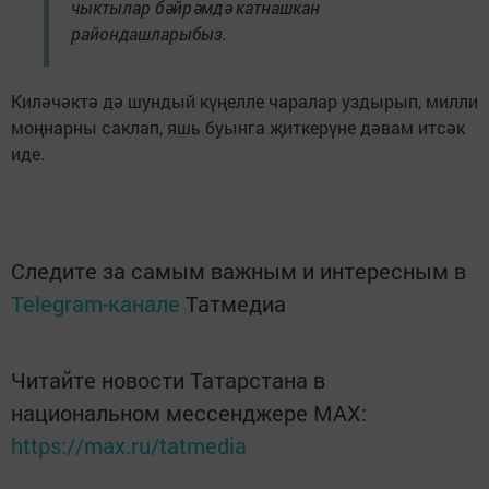
чыктылар бәйрәмдә катнашкан
райондашларыбыз.
Киләчәктә дә шундый күңелле чаралар уздырып, милли
моңнарны саклап, яшь буынга җиткерүне дәвам итсәк
иде.
Следите за самым важным и интересным в
Telegram-канале
Татмедиа
Читайте новости Татарстана в
национальном мессенджере MАХ:
https://max.ru/tatmedia