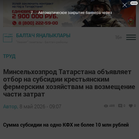
6
Автоматическое закрытие баннера через
БАЛТАЧ ЯҢАЛЫКЛАРЫ
16+
"Хезмәт" газетасы - Балтач районы
ТРУД
Минсельхозпрод Татарстана объявляет
отбор на субсидии крестьянским
фермерским хозяйствам на возмещение
части затрат
Автор,
8 май 2026 - 09:07
486
0
0
Сумма субсидии на одно КФХ не более 10 млн рублей