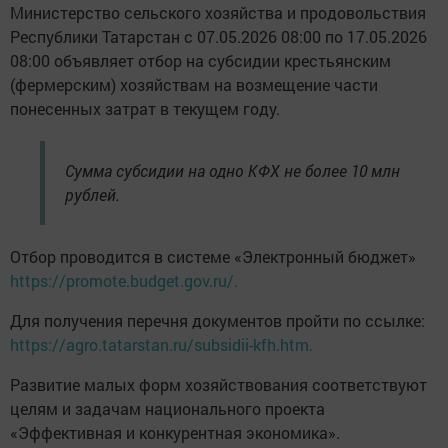
Министерство сельского хозяйства и продовольствия
Республики Татарстан с 07.05.2026 08:00 по 17.05.2026
08:00 объявляет отбор на субсидии крестьянским
(фермерским) хозяйствам на возмещение части
понесенных затрат в текущем году.
Сумма субсидии на одно КФХ не более 10 млн
рублей.
Отбор проводится в системе «Электронный бюджет»
https://promote.budget.gov.ru/.
Для получения перечня документов пройти по ссылке:
https://agro.tatarstan.ru/subsidii-kfh.htm.
Развитие малых форм хозяйствования соответствуют
целям и задачам национального проекта
«Эффективная и конкурентная экономика».