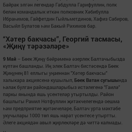
Байрак элгән легендар Габдулла Гарифуллин, полк
белән командалык иткән полковник Хәбибулла
Ибраһимов, Гайфетдин Гыйльметдинов, Хафиз Сабиров,
Васыйл Булатов һәм Бакый Рәхимов бар.
“Хәтер бакчасы”, Георгий тасмасы,
«Җиңү тәрәзәләре»
9 Май
– Бөек Җиңү бәйрәменә әзерлек Балтачыбызда
күптән башланды. Иң элек Балтач бистәсендә Бөек
Җиңүнең 81 еллыгы уңаеннан "Хәтер бакчасы"
халыкара акциясенә кушылып,
Бөек Ватан сугышы
нда
һәлак булган райондашларыбыз истәлегенә "Гаилә"
паркы янында яшь үсентеләр утыртылды. Район
башлыгы Рамил Нотфуллин җитәкчелегендә оешма
һәм предприятие җитәкчеләре, Балтач урта мәктәбе
укучылары 1000 төп яшь нарат үсентесе утыртты.
Әлеге акциядән авыл җирлекләре дә читтә калмады.