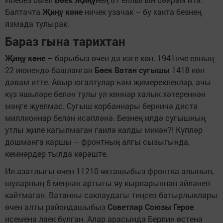
Балтачта
Җиңү
көне
ничек узачак – бу хакта безнең
язмада тулырак.
Бараз гына тарихтан
Җиңү көне
– барыбыз өчен дә изге көн. 1941нче елның
22 июнендә башланган
Бөек Ватан сугышы
1418 көн
дәвам итте. Авыр югалтулар һәм җимереклекләр, ачы
күз яшьләре белән тулы ул көннәр халык хәтереннән
мәңге җуелмас. Сугыш корбаннары берничә дистә
миллионнар белән исәпләнә. Безнең илдә сугышның
утлы җиле кагылмаган гаилә калды микән?! Күпләр
дошманга каршы – фронтның алгы сызыгында,
кемнәрдер тылда көрәште.
Ил азатлыгы өчен 11210 якташыбыз фронтка алынып,
шуларның 6 меңнән артыгы яу кырларыннан әйләнеп
кайтмаган. Ватанны саклаудагы тиңсез батырлыклары
өчен алты райондашыбыз
Советлар Союзы Герое
исеменә лаек булган. Алар арасында Берлин өстенә