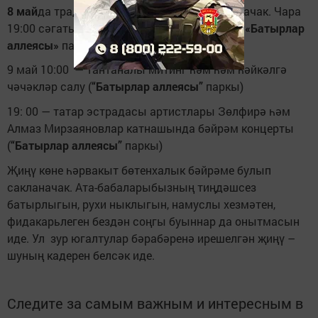
8 май
да традицион мото - һәм велоузыш узачак. Чара
19:00 сәгатьтә башланачак. Катнашучылар
«Батырлар
аллеясы»
паркыннан китәчәк.
9 май 10:00 — тантаналы митинг һәм һәм һәйкәлгә
чәчәкләр салу (
“Батырлар аллеясы”
паркы)
19: 00 — татар эстрадасы артистлары Зөлфирә һәм
Алмаз Мирзаяновлар катнашында бәйрәм концерты
(
“Батырлар аллеясы”
паркы)
Җиңү көне һәрвакыт бөтенхалык бәйрәме булып
сакланачак. Ата-бабаларыбызның тиңдәшсез
батырлыгын, рухи ныклыгын, намуслы хезмәтен,
фидакарьлеген бездән соңгы буыннар да онытмасын
иде. Ул зур югалтулар бәрабәренә ирешелгән җиңү –
шуның кадерен белсәк иде.
Следите за самым важным и интересным в