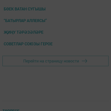
БӨЕК ВАТАН СУГЫШЫ
“БАТЫРЛАР АЛЛЕЯСЫ”
ҖИҢҮ ТӘРӘЗӘЛӘРЕ
СОВЕТЛАР СОЮЗЫ ГЕРОЕ
Перейти на страницу новости
ТӨРЛЕСЕ