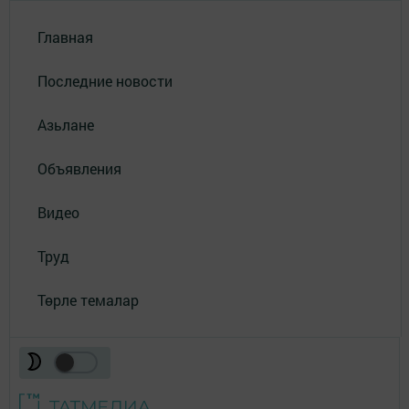
Главная
Последние новости
Азьлане
Объявления
Видео
Труд
Төрле темалар