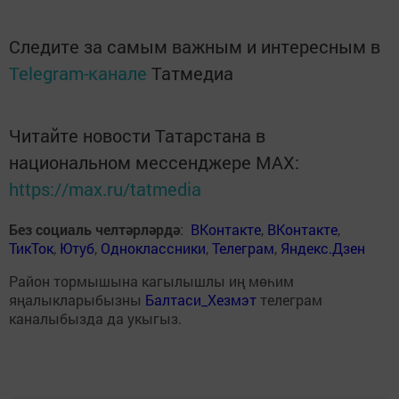
Следите за самым важным и интересным в
Telegram-канале
Татмедиа
Читайте новости Татарстана в
национальном мессенджере MАХ:
https://max.ru/tatmedia
Без социаль челтәрләрдә
:
ВКонтакте
,
ВКонтакте
,
ТикТок
,
Ютуб
,
Одноклассники
,
Телеграм
,
Яндекс.Дзен
Район тормышына кагылышлы иң мөһим
яңалыкларыбызны
Балтаси_Хезмэт
телеграм
каналыбызда да укыгыз.