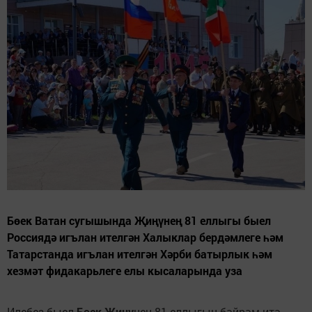
Бөек Ватан сугышында Җиңүнең 81 еллыгы быел
Россиядә игълан ителгән Халыклар бердәмлеге һәм
Татарстанда игълан ителгән Хәрби батырлык һәм
хезмәт фидакарьлеге елы кысаларында уза
Илебез быел
Бөек Җиңү
нең 81 еллыгын бәйрәм итә.