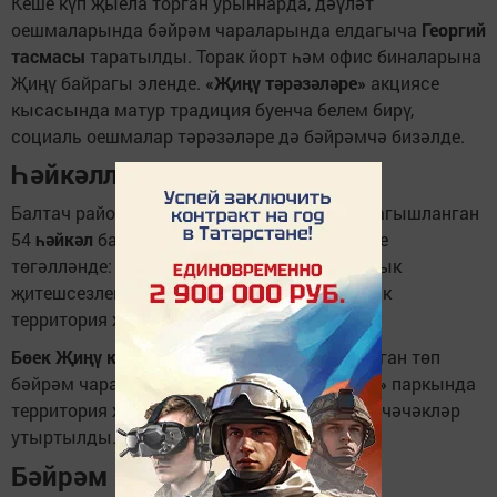
Кеше күп җыела торган урыннарда, дәүләт
оешмаларында бәйрәм чараларында елдагыча
Георгий
тасмасы
таратылды. Торак йорт һәм офис биналарына
Җиңү байрагы эленде.
«Җиңү тәрәзәләре»
акциясе
кысасында матур традиция буенча белем бирү,
социаль оешмалар тәрәзәләре дә бәйрәмчә бизәлде.
Һәйкәлләр хәтер саклый
Балтач районында батыр сугышчыларга багышланган
54
һәйкәл
бар. Аларны төзекләндерү эшләре
төгәлләнде: косметик ремонт ясалды, барлык
җитешсезлекләр бетерелде, шулай ук тирә-як
территория җыештырылды.
Бөек Җиңү көне
нең 81 еллыгына багышланган төп
бәйрәм чарасы узачак
«Батырлар аллеясы»
паркында
территория җентекләп җыештырылды һәм чәчәкләр
утыртылды.
Бәйрәм программасы