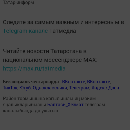
Татар-информ
Следите за самым важным и интересным в
Telegram-канале
Татмедиа
Читайте новости Татарстана в
национальном мессенджере MАХ:
https://max.ru/tatmedia
Без социаль челтәрләрдә
:
ВКонтакте
,
ВКонтакте
,
ТикТок
,
Ютуб
,
Одноклассники
,
Телеграм
,
Яндекс.Дзен
Район тормышына кагылышлы иң мөһим
яңалыкларыбызны
Балтаси_Хезмэт
телеграм
каналыбызда да укыгыз.