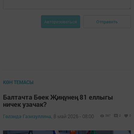
Отправить
Авторизоваться
КӨН ТЕМАСЫ
Балтачта Бөек Җиңүнең 81 еллыгы
ничек узачак?
Гөлзидә Газизуллина,
8 май 2026 - 08:00
387
0
0