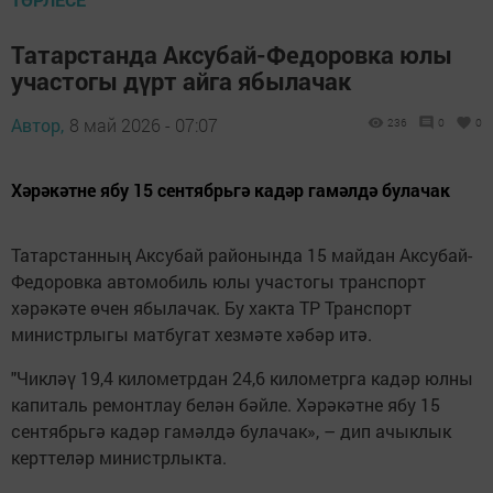
Татарстанда Аксубай-Федоровка юлы
участогы дүрт айга ябылачак
Автор,
8 май 2026 - 07:07
236
0
0
Хәрәкәтне ябу 15 сентябрьгә кадәр гамәлдә булачак
Татарстанның Аксубай районында 15 майдан Аксубай-
Федоровка автомобиль юлы участогы транспорт
хәрәкәте өчен ябылачак. Бу хакта ТР Транспорт
министрлыгы матбугат хезмәте хәбәр итә.
"Чикләү 19,4 километрдан 24,6 километрга кадәр юлны
капиталь ремонтлау белән бәйле. Хәрәкәтне ябу 15
сентябрьгә кадәр гамәлдә булачак», – дип ачыклык
керттеләр министрлыкта.