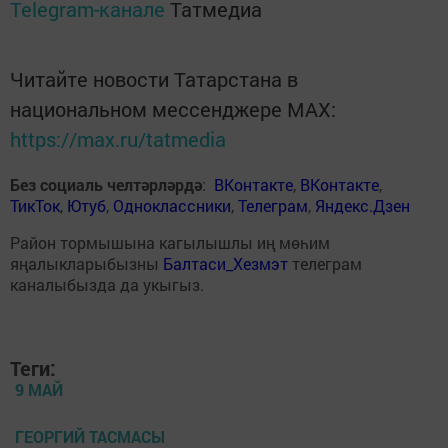
Telegram-канале
Татмедиа
Читайте новости Татарстана в
национальном мессенджере MАХ:
https://max.ru/tatmedia
Без социаль челтәрләрдә
:
ВКонтакте
,
ВКонтакте
,
ТикТок
,
Ютуб
,
Одноклассники
,
Телеграм
,
Яндекс.Дзен
Район тормышына кагылышлы иң мөһим
яңалыкларыбызны
Балтаси_Хезмэт
телеграм
каналыбызда да укыгыз.
Теги:
9 МАЙ
ГЕОРГИЙ ТАСМАСЫ