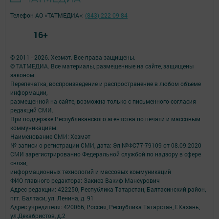
Телефон АО «ТАТМЕДИА»:
(843) 222 09 84
16+
© 2011 - 2026. Хезмәт. Все права защищены.
© ТАТМЕДИА. Все материалы, размещенные на сайте, защищены
законом.
Перепечатка, воспроизведение и распространение в любом объеме
информации,
размещенной на сайте, возможна только с письменного согласия
редакций СМИ.
При поддержке Республиканского агентства по печати и массовым
коммуникациям.
Наименование СМИ: Хезмәт
№ записи о регистрации СМИ, дата: Эл №ФС77-79109 от 08.09.2020
СМИ зарегистрированно Федеральной службой по надзору в сфере
связи,
информационных технологий и массовых коммуникаций
ФИО главного редактора: Закиев Вакиф Мансурович
Адрес редакции: 422250, Республика Татарстан, Балтасинский район,
пгт. Балтаси, ул. Ленина, д. 91
Адрес учредителя: 420066, Россия, Республика Татарстан, Г.Казань,
ул.Декабристов, д.2