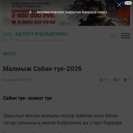
6
Автоматическое закрытие баннера через
БАЛТАЧ ЯҢАЛЫКЛАРЫ
16+
"Хезмәт" газетасы - Балтач районы
ФОТО
Малмыж Сабан туе-2026
04 июль 2026, 17:19
371
0
0
Сабан туе- хезмәт туе
Зарыгып көткән кояшлы матур җәйләр килү белән
татар халкының милли бәйрәменә дә старт бирелде.