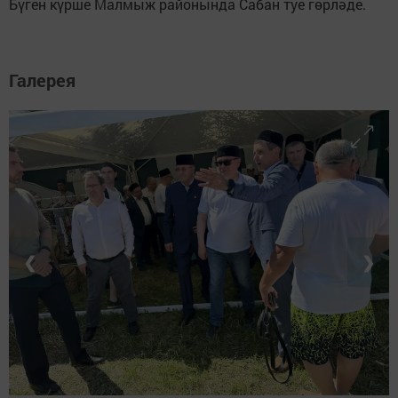
Бүген күрше Малмыж районында Сабан туе гөрләде.
Галерея
❮
❯