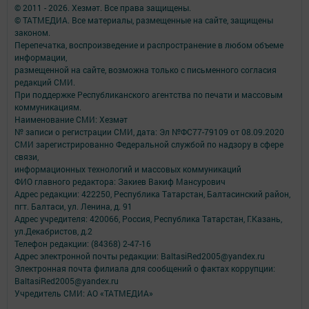
© 2011 - 2026. Хезмәт. Все права защищены.
© ТАТМЕДИА. Все материалы, размещенные на сайте, защищены
законом.
Перепечатка, воспроизведение и распространение в любом объеме
информации,
размещенной на сайте, возможна только с письменного согласия
редакций СМИ.
При поддержке Республиканского агентства по печати и массовым
коммуникациям.
Наименование СМИ: Хезмәт
№ записи о регистрации СМИ, дата: Эл №ФС77-79109 от 08.09.2020
СМИ зарегистрированно Федеральной службой по надзору в сфере
связи,
информационных технологий и массовых коммуникаций
ФИО главного редактора: Закиев Вакиф Мансурович
Адрес редакции: 422250, Республика Татарстан, Балтасинский район,
пгт. Балтаси, ул. Ленина, д. 91
Адрес учредителя: 420066, Россия, Республика Татарстан, Г.Казань,
ул.Декабристов, д.2
Телефон редакции: (84368) 2-47-16
Адрес электронной почты редакции: BaltasiRed2005@yandex.ru
Электронная почта филиала для сообщений о фактах коррупции:
BaltasiRed2005@yandex.ru
Учредитель СМИ: АО «ТАТМЕДИА»