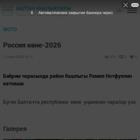
БАЛТАЧ ЯҢАЛЫКЛАРЫ
16+
6
Автоматическое закрытие баннера через
"Хезмәт" газетасы - Балтач районы
ФОТО
Россия көне-2026
12 июнь 2026, 10:12
372
0
0
Бәйрәм чарасында район башлыгы Рамил Нотфуллин
катнаша
Бүген Балтачта республика көне уңаеннан чаралар уза
Галерея