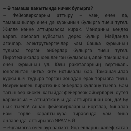
– Ә тамаша вакытында ничек булырга?
– Фейерверкларны аттыру – үзең өчен дә,
тамашачылар өчен дә куркыныч булырга тиеш түгел.
Җилле көнне аттырмаска кирәк. Мәйданны көндез
карап, әзерләп куйсагыз дөрес булыр. Мәйданда
агачлар, электрүткәргечләр һәм башка куркыныч
тудыра торган әйберләр булырга тиеш түгел.
Пиротехникалар юешләнгән булмасын, алай тамашачы
өчен куркыныч ул. Юеш ракеталарның вертикаль
юнәлештән читкә китү ихтималы бар. Тамашачылар
куркыныч тудыра торган зонадан ерак торырга тиеш.
Исерек килеш пиротехник әйберләр куллану тыела. Һәм
тагын бер кискен кагыйдә: фейерверк әйберләрен сүтеп
карамагыз – аттыртканчы да, аттырганнан соң да! Бу
нык тыела! Аннан фейерверкларны йортлар, биналар
һәм төрле каралты-кура тирәсендә һәм бина
эчләрендә аттырырга ЯРАМЫЙ.
– Әңгәмәгез өчен зур рәхмәт. Яңа елларны хәвеф-хәтәр