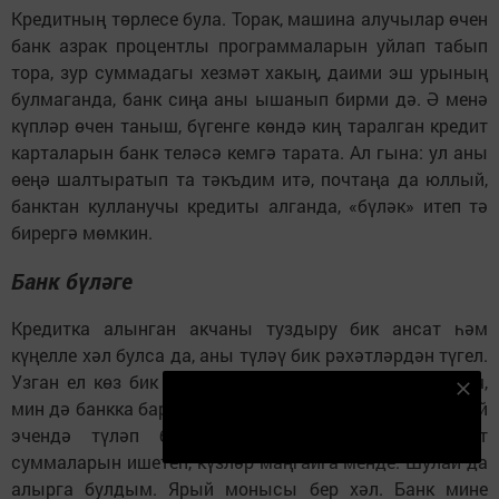
Кредитның төрлесе була. Торак, машина алучылар өчен
банк азрак процентлы программаларын уйлап табып
тора, зур суммадагы хезмәт хакың, даими эш урының
булмаганда, банк сиңа аны ышанып бирми дә. Ә менә
күпләр өчен таныш, бүгенге көндә киң таралган кредит
карталарын банк теләсә кемгә тарата. Ал гына: ул аны
өеңә шалтыратып та тәкъдим итә, почтаңа да юллый,
банктан кулланучы кредиты алганда, «бүләк» итеп тә
бирергә мөмкин.
Банк бүләге
Кредитка алынган акчаны туздыру бик ансат һәм
күңелле хәл булса да, аны түләү бик рәхәтләрдән түгел.
Узган ел көз бик ашыгыч рәвештә акча кирәк булгач,
Безнең Яндекс Дзен каналына языл
мин дә банкка барып, кредит алырга булдым. Ике-өч ай
Подписаться
эчендә түләп бетерәсемне белсәм дә, иминият
суммаларын ишетеп, күзләр маңгайга менде. Шулай да
алырга булдым. Ярый монысы бер хәл. Банк мине