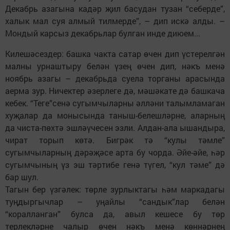
Декабрь азагына кадәр җил басудан тузан “себерде”,
халык мал суя алмый тилмерде”, – дип искә алды. –
Мондый карсыз декабрьлар булган инде диюем...
Килешәсездер: башка чакта сатар өчен дип үстерелгән
малны урнаштыру белән үзең өчен дип, нәкъ менә
ноябрь азагы – декабрьда суела торганы арасында
аерма зур. Ничектер әзерлеге дә, мәшәкате дә башкача
кебек. “Теге”сенә сугымчыларны әлләни талымламаган
хуҗалар да монысында таныш-белешләрне, аларның
да чиста-пөхтә эшләүчесен эзли. Алдан-ала ышандыра,
чират торып көтә. Бигрәк тә “кулы тәмле”
сугымчыларның дәрәҗәсе арта бу чорда. Әйе-әйе, һәр
сугымчының үз эш тәртибе генә түгел, “кул тәме” дә
бар шул.
Тагын бер үзгәлек: төрле зурлыктагы һәм маркадагы
туңдыргычлар – уңайлы “сандык”лар белән
“коралланган” булса да, авыл кешесе бу төр
терлекләрне чалыр өчен нәкъ менә көннәрнең