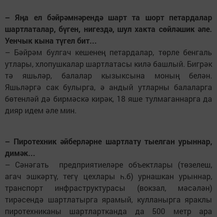
– Яңа ел бәйрәмнәрендә шарт та шорт петардалар
шартлаталар, бүген, нигездә, шул хакта сөйләшик әле.
Уенчык кына түгел бит...
– Бәйрәм булгач кешенең петардалар, төрле бенгаль
утлары, хлопушкалар шартлатасы килә башлый. Бигрәк
тә яшьләр, балалар кызыксына моның белән.
Яшьләргә сак булырга, ә андый утларны балаларга
бөтенләй дә бирмәскә кирәк, 18 яше тулмаганнарга да
дияр идем әле мин.
– Пиротехник әйберләрне шартлату тыелган урыннар,
димәк...
– Сәнәгать предприятиеләре объектлары (төзелеш,
агач эшкәртү, тегү цехлары һ.б) урнашкан урыннар,
транспорт инфраструктурасы (вокзал, мәсәлән)
тирәсендә шартлатырга ярамый, кулланырга яраклы
пиротехниканы шартлартканда да 500 метр ара