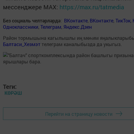
мессенджере MАХ:
https://max.ru/tatmedia
Без социаль челтәрләрдә
:
ВКонтакте
,
ВКонтакте
,
ТикТок
,
Одноклассники
,
Телеграм
,
Яндекс.Дзен
Район тормышына кагылышлы иң мөһим яңалыкларыб
Балтаси_Хезмэт
телеграм каналыбызда да укыгыз.
Теги:
КӨРӘШ
Перейти на страницу новости