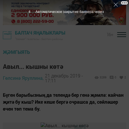
3
Автоматическое закрытие баннера через
БАЛТАЧ ЯҢАЛЫКЛАРЫ
16+
"Хезмәт" газетасы - Балтач районы
ҖӘМГЫЯТЬ
Авыл... кышны көтә
21 декабрь 2019 -
Гөлсинә Яруллина,
3289
0
2
17:11
Бүген барыбызның да телендә бер генә җөмлә: кайчан
җитә бу кыш? Ике кеше бергә очрашса да, сөйләшер
өчен төп тема бу.