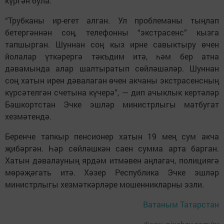
күргән була.
“Трубканы ир-егет алган. Ул проблеманы тыңлап
бетергәннән соң, телефонны “экстрасенс” кызга
тапшырган. Шуннан соң кыз ирне савыктыру өчен
йолалар үткәрергә тәкъдим итә, һәм бер атна
дәвамында алар шалтыратып сөйләшәләр. Шуннан
соң хатын ирен дәвалаган өчен акчаны экстрасенсның
күрсәтелгән счетына күчерә”, — дип ачыклык кертәләр
Башкортстан Эчке эшләр министрлыгы матбугат
хезмәтендә.
Беренче тапкыр пенсионер хатын 19 мең сум акча
җибәргән. Һәр сөйләшкән саен сумма арта барган.
Хатын дәвалауның ярдәм итмәвен аңлагач, полициягә
мөрәҗәгать итә. Хәзер Республика Эчке эшләр
министрлыгы хезмәткәрләре мошенникларны эзли.
Ватаным Татарстан