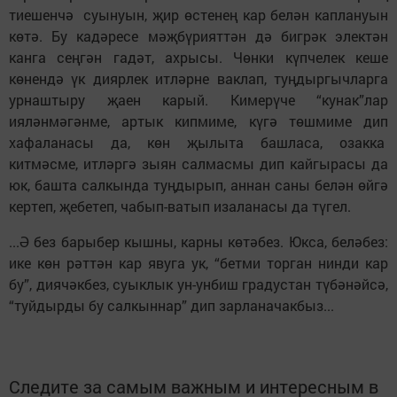
тиешенчә суынуын, җир өстенең кар белән каплануын
көтә. Бу кадәресе мәҗбүрияттән дә бигрәк электән
канга сеңгән гадәт, ахрысы. Чөнки күпчелек кеше
көнендә үк диярлек итләрне ваклап, туңдыргычларга
урнаштыру җаен карый. Кимерүче “кунак”лар
ияләнмәгәнме, артык кипмиме, күгә төшмиме дип
хафаланасы да, көн җылыта башласа, озакка
китмәсме, итләргә зыян салмасмы дип кайгырасы да
юк, башта салкында туңдырып, аннан саны белән өйгә
кертеп, җебетеп, чабып-ватып изаланасы да түгел.
...Ә без барыбер кышны, карны көтәбез. Юкса, беләбез:
ике көн рәттән кар явуга ук, “бетми торган нинди кар
бу”, диячәкбез, суыклык ун-унбиш градустан түбәнәйсә,
“туйдырды бу салкыннар” дип зарланачакбыз...
Следите за самым важным и интересным в