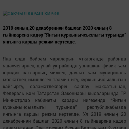
2019 елның 20 декабреннән башлап 2020 елның 8
гыйнварена кадәр “Янгын куркынычсызлыгы турында”
янгынга каршы режим кертелде.
Яңа елда бәйрәм чараларын үткәргәндә районда
яшәүчеләрнең, шулай ук районда урнашкан физик һәм
юридик затларның милкен, дәүләт һәм муниципаль
мөлкәтнең иминлеген тәэмин итү, куркынычсызлыгын
кайгырту, сәламәтлекләрен саклау максатыннан,
Федераль һәм Татарстан Законнары кысаларында ТР
Министрлар кабинеты карары нигезендә “Янгын
куркынычсызлыгы турында” республикабызда
янгынга каршы режим кертелде. Ул 2019 елның 20
декабреннән башлап 2020 елның 8 гыйнварена кадәр
дәвам итәчәк. Әлеге режим буенча Балтач һәм Кукмара