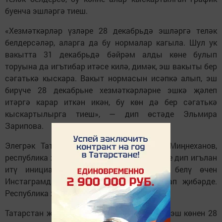
буенча эшләргә тиеш.
«Хезмәткәрләр үзләре 28 декабрьдә эшләргә теләк
белдерсәләр, аларга да бу нормалар кагыла. Шул ук
вакытта 31 декабрьдә бәйрәм алды көне булып
торуына да игътибар итәсе килә, димәк, эш вакыты бер
сәгатькә кыскара. Вакыт нормасын исәпкә алып, эш
бирүче 28 декабрьне хезмәткәрләрне эшкә җәлеп
итәргә карар иткән икән, бу көн дә бер сәгатькә
кыскартылырга тиеш», — дип өстәде Эльмира
Зарипова.
Элегрәк Татарстан Президенты Рөстәм Миңнеханов,
республика халкының 31 декабрьне ял көне дип игълан
итү инициативасы буенча фикерләрен белү өчен
Инстаграмда ачык тавыш бирүне башлап җибәрде.
Республика халкы идеяне хуплады.
Татарстан җитәкчесенең Яңа ел алдыннан эш көнен 28