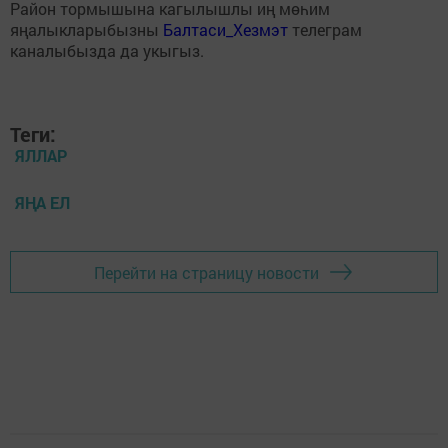
Район тормышына кагылышлы иң мөһим
яңалыкларыбызны
Балтаси_Хезмэт
телеграм
каналыбызда да укыгыз.
Теги:
ЯЛЛАР
ЯҢА ЕЛ
Перейти на страницу новости