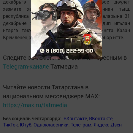
декабрьгә күчерү турындагы күрсәтмәсе дәүләт
хезмәте хезмәткәрләренә кагыла. Моннан тыш,
республика предприятиеләренә һәм оешмаларына 31
декабрьне хезмәткәрләр өчен ял көне дип игълан
итәргә тәкъдим ителде. Бу хакта брифингта Казан
Кремленең рәсми вәкиле Лилия Галимова хәбәр итте.
Следите за самым важным и интересным в
Telegram-канале
Татмедиа
Читайте новости Татарстана в
национальном мессенджере MАХ:
https://max.ru/tatmedia
Без социаль челтәрләрдә
:
ВКонтакте
,
ВКонтакте
,
ТикТок
,
Ютуб
,
Одноклассники
,
Телеграм
,
Яндекс.Дзен