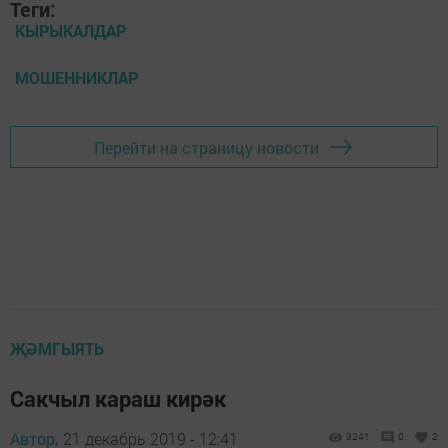
Теги:
КЫРЫКАЛДАР
МОШЕННИКЛАР
Перейти на страницу новости
ҖӘМГЫЯТЬ
Сакчыл караш кирәк
Автор,
21 декабрь 2019 - 12:41
3241
0
2