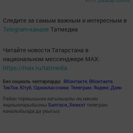
Фото:
pixabay.com/ru
Следите за самым важным и интересным в
Telegram-канале
Татмедиа
Читайте новости Татарстана в
национальном мессенджере MАХ:
https://max.ru/tatmedia
Без социаль челтәрләрдә
:
ВКонтакте
,
ВКонтакте
,
ТикТок
,
Ютуб
,
Одноклассники
,
Телеграм
,
Яндекс.Дзен
Район тормышына кагылышлы иң мөһим
яңалыкларыбызны
Балтаси_Хезмэт
телеграм
каналыбызда да укыгыз.