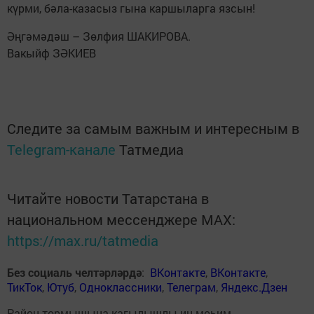
күрми, бәла-казасыз гына каршыларга язсын!
Әңгәмәдәш – Зөлфия ШАКИРОВА.
Вакыйф ЗӘКИЕВ
Следите за самым важным и интересным в
Telegram-канале
Татмедиа
Читайте новости Татарстана в
национальном мессенджере MАХ:
https://max.ru/tatmedia
Без социаль челтәрләрдә
:
ВКонтакте
,
ВКонтакте
,
ТикТок
,
Ютуб
,
Одноклассники
,
Телеграм
,
Яндекс.Дзен
Район тормышына кагылышлы иң мөһим