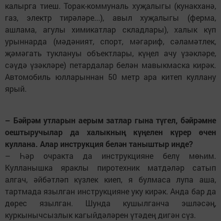
калырга тиеш. Торак-коммуналь хуҗалыгы (кунакханә,
газ, электр тирәләре...), авыл хуҗалыгы (ферма,
ашлама, агулы химикатлар складлары), халык күп
урыннарда (мәдәният, спорт, мәгариф, сәламәтлек,
җәмәгать туклануы объектлары, күңел ачу үзәкләре,
сәүдә үзәкләре) петардалар белән мавыкмаска кирәк.
Автомобиль юлларыннан 50 метр ара китеп куллану
ярый.
– Бәйрәм утларын аерым затлар гына түгел, бәйрәмне
оештыручылар да халыкның күңелен күрер өчен
куллана. Алар инструкция белән таныштыр инде?
– Һәр очракта да инструкцияне белү мөһим.
Кулланышка яраклы пиротехник матдәләр сатып
алгач, әйбәтләп күзлек киеп, я булмаса лупа аша,
тартмада язылган инструкцияне уку кирәк. Анда бар да
дөрес язылган. Шунда кушылганча эшләсәң,
куркынычсызлык кагыйдәләрен үтәдең дигән сүз.