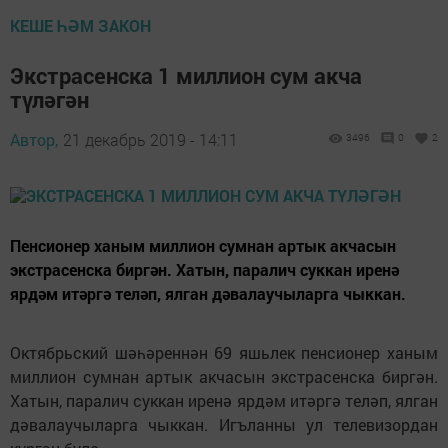
КЕШЕ ҺӘМ ЗАКОН
Экстрасенска 1 миллион сум акча
түләгән
Автор,
21 декабрь 2019 - 14:11
3496
0
2
Пенсионер ханым миллион сумнан артык акчасын
экстрасенска биргән. Хатын, паралич суккан иренә
ярдәм итәргә теләп, ялган дәвалаучыларга чыккан.
Октябрьский шәһәреннән 69 яшьлек пенсионер ханым
миллион сумнан артык акчасын экстрасенска биргән.
Хатын, паралич суккан иренә ярдәм итәргә теләп, ялган
дәвалаучыларга чыккан. Игъланны ул телевизордан