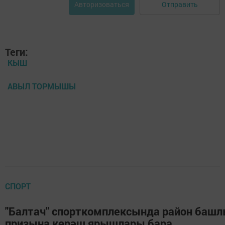
Отправить
Авторизоваться
Теги:
КЫШ
АВЫЛ ТОРМЫШЫ
СПОРТ
"Балтач" спорткомплексында район баш
призына көрәш ярышлары бара.