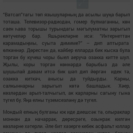
“Ватсап”тагы төп язышуларның да асылы шуңа барып
тоташа. Телевизор-радиодан, гомер булмаганны, көн
саен һава торышы турындагы мәгълүматны зарыгып
көтүчеләр бар. Яшьрәкләрне исә: “Интернеттан
карамадыңмы, суыта димиме?” – дип аптырата
өлкәннәр. Дөрестән дә, кайбер елларда бик кыска була
торган бу күчеш чоры быел аеруча озакка китте шул.
Җылы, коры торган көннәрдә барыбыз да әле
шушылай дәвам итсә бик шәп дип йөргән идек тә,
озакка киткәч, анысы да туйдырды. Карны,
салкыннарны зарыгып көтә башладык. Хәер,
көзләрдән арып-талчыгып, ак карларны сагыну гына
түгел бу. Яңа елны түземсезләнү дә түгел.
Мондый елның булганы юк иде диешсәк тә, олыраклар
моннан да начаррак, дөресрәге, озынрак килгән
көзләрне хәтерли. Әле бит хәзерге кебек асфальт юллар