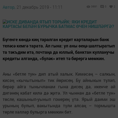
Автор,
21 декабрь 2019 - 11:11
3691
0
2
Бүгенге көндә киң таралган кредит карталарын банк
теләсә кемгә тарата. Ал гына: ул аны өеңә шалтыратып
та тәкъдим итә, почтаңа да юллый, банктан кулланучы
кредиты алганда, «бүләк» итеп тә бирергә мөмкин.
Аны «бетле тун» дип атый халык. Кимәсәң – салкын,
кисәң «кычытынып» тик йөрисең. Бу айныкын түләп,
берәр айга тынычланам гына дисең дә, икенче ай
дигәнең кабат килә дә җитә. Ул чыннан да «бетле тун»
төсле, кашынып-уынып гомерең үтә. Ярый даими эш
урының булып, вакытында түли алсаң – тормышта
төрле хәлләр булырга мөмкин бит.