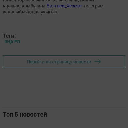
яңалыкларыбызны
Балтаси_Хезмэт
телеграм
каналыбызда да укыгыз.
Теги:
ЯҢА ЕЛ
Перейти на страницу новости
Топ 5 новостей