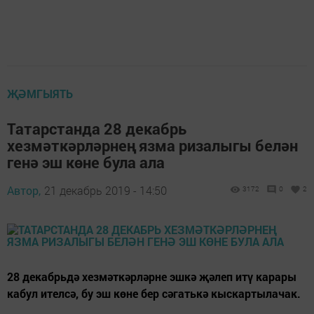
ҖӘМГЫЯТЬ
Татарстанда 28 декабрь
хезмәткәрләрнең язма ризалыгы белән
генә эш көне була ала
Автор,
21 декабрь 2019 - 14:50
3172
0
2
28 декабрьдә хезмәткәрләрне эшкә җәлеп итү карары
кабул ителсә, бу эш көне бер сәгатькә кыскартылачак.