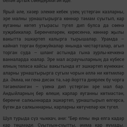
белән артык сөендермәгән иде.
Ярый әле, хәзер элекке кебек үзең үстергән казларны,
эре малны урнаштырырга көннәр тәмам суытып, кар
яуганны көтеп утырасы түгел дип булса да сөенә
хуҗабикәләр. Беренчеләрен, киресенчә, көннәр җылы
вакытта эшкәртеп калырга тырышалар. Урамда –
кайнап торган буржуйкалар янында чистарталар, агып
торган суда – шланг астында гына зурлы-кечкенә
ванналарда юалар. Эре мал асраучыларның да күбесе
елның теләсә кайсы вакытында ит эшкәртеп күнеккән:
аларны урнаштырырга сугым чорын әллә ни көтмиләр
дә. Әмма, ни генә дисәк тә, һәр йортта диярлек бу чорга
тәгаенләнгән – үзенә дип үстергән эре мал бар.
Андыйларның бер өлеше, карлар яуганны көтмәстән,
беренче салкыннарда эшкәртеп, урнаштырып өлгерсә,
бүген дә салкыннарны, карларны көтүчеләр юк түгел.
Шул турыда сүз чыккач, әни: “Бер елны яңа елга кадәр
кар төшмәде. Суытуын-суытты, әмма кар яумады.