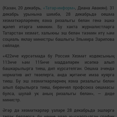
(Казан, 20 декабрь,
«Татар-информ»
, Диана Авакян). 31
декабрь урынына шимбә, 28 декабрьдә оешма
хезмәткәрләренең язма ризалыгы белән генә эшкә
җәлеп итәргә мөмкин. Бу хакта журналистларга
Татарстан хезмәт, халыкны эш белән тәэмин итү һәм
социаль яклау министры башлыгы Эльмира Зарипова
сөйләде.
«422нче күрсәтмәдә бу Россия Хезмәт кодексының
113нче һәм 115нче маддәләрен исәпкә алып
башкарылырга тиеш, дип күрсәтелгән. Оешма эчендә
норматив акт төзелергә, анда җитәкче имза куярга
тиеш. Бу эш хезмәткәрләрнең язма ризалыгы белән
алып барылырга тиеш, беренчел профсоюз оешмасы
булса, шулай ук аның ризалыгы белән», — диде
министр.
Әгәр дә хезмәткәрләр үзләре 28 декабрьдә эшләргә
теләк белдерсә, бу көнне алар кыскартылган график