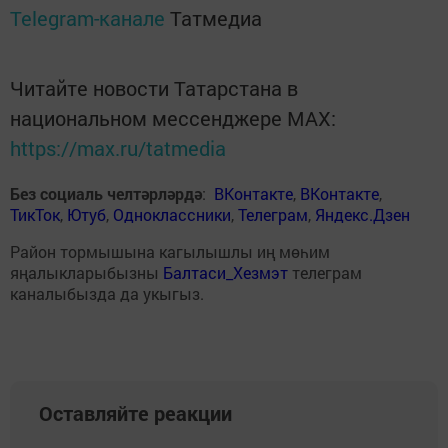
Telegram-канале
Татмедиа
Читайте новости Татарстана в
национальном мессенджере MАХ:
https://max.ru/tatmedia
Без социаль челтәрләрдә
:
ВКонтакте
,
ВКонтакте
,
ТикТок
,
Ютуб
,
Одноклассники
,
Телеграм
,
Яндекс.Дзен
Район тормышына кагылышлы иң мөһим
яңалыкларыбызны
Балтаси_Хезмэт
телеграм
каналыбызда да укыгыз.
Оставляйте реакции