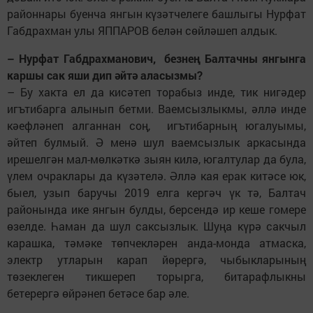
районнары буенча янгын күзәтчелеге башлыгы Нурфат
Габдрахман улы ЯППАРОВ белән сөйләшеп алдык.
– Нурфат Габдрахманович, безнең Балтачны янгынга
каршы сак яши дип әйтә аласызмы?
– Бу хакта ел да кисәтеп торабыз инде, тик нигәдер
игътибарга алынып бетми. Ваемсызлыкмы, әллә инде
кәефләнеп алганнан соң, игътибарның югалуымы,
әйтеп булмый. Ә менә шул ваемсызлык аркасында
ирешелгән мал-мөлкәткә зыян килә, югалтулар да була,
үлем очраклары да күзәтелә. Әллә кая ерак китәсе юк,
быел, узып баручы 2019 елга кергәч үк тә, Балтач
районында ике янгын булды, берсендә ир кеше гомере
өзелде. Һаман да шул саксызлык. Шуңа күрә сакчыл
карашка, тәмәке төпчекләрен анда-монда атмаска,
электр утларын карап йөрергә, чыбыкларының
төзеклеген тикшереп торырга, битарафлыкны
бетерергә өйрәнеп бетәсе бар әле.