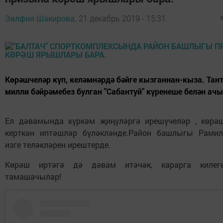
Зөлфия Шакирова,
21 декабрь 2019 - 15:31
Көрәшчеләр күп, келәмнәрдә бәйге кызганнан-кыза. Тан
милли бәйрәмебез булган "Сабантуй" күренеше белән ач
Ел дәвамында күркәм җиңүләргә ирешүчеләр , көрә
керткән иптәшләр бүләкләнде.Район башлыгы Рами
изге теләкләрен ирештерде.
Көрәш иртәгә дә дәвам итәчәк, карарга килеге
тамашачылар!