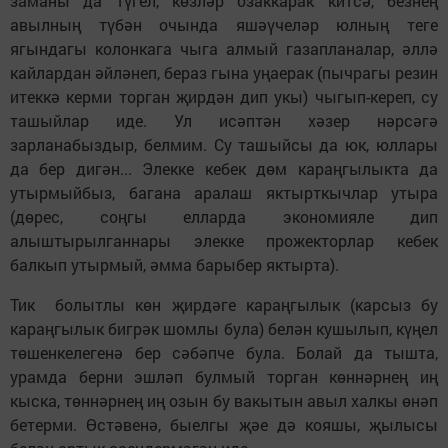
заманы да түгел, көзләр озаккарак китсә, безнең
авылның түбән очында яшәүчеләр юлның теге
ягындагы колонкага чыга алмый газапланалар, әллә
кайлардан әйләнеп, бераз гына уңаерак (пычрагы резин
итеккә керми торган җирдән дип укы) чыгып-кереп, су
ташыйлар иде. Ул исәптән хәзер нәрсәгә
зарланабыздыр, белмим. Су ташыйсы да юк, юллары
да бер дигән... Элекке кебек дөм караңгылыкта да
утырмыйбыз, багана аралаш яктырткычлар утыра
(дөрес, соңгы елларда экономияле дип
алыштырылганнары элекке прожекторлар кебек
балкып утырмый, әмма барыбер яктырта).
Тик болытлы көн җирдәге караңгылык (карсыз бу
караңгылык бигрәк шомлы була) белән кушылып, күңел
төшенкелегенә бер сәбәпче була. Болай да тышта,
урамда берни эшләп булмый торган көннәрнең иң
кыска, төннәрнең иң озын бу вакытын авыл халкы өнәп
бетерми. Өстәвенә, быелгы җәе дә кояшы, җылысы