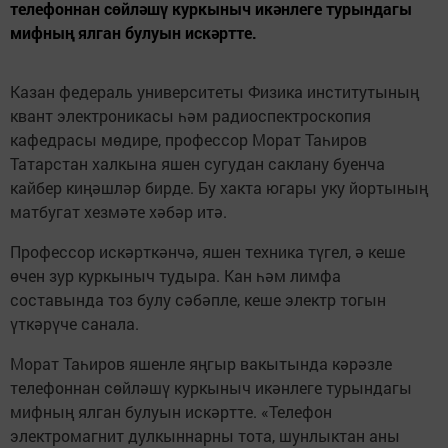
телефоннан сөйләшү куркыныч икәнлеге турындагы
мифның ялган булуын искәртте.
Казан федераль университеты Физика институтының
квант электроникасы һәм радиоспектроскопия
кафедрасы мөдире, профессор Морат Таһиров
Татарстан халкына яшен сугудан саклану буенча
кайбер киңәшләр бирде. Бу хакта югары уку йортының
матбугат хезмәте хәбәр итә.
Профессор искәрткәнчә, яшен техника түгел, ә кеше
өчен зур куркыныч тудыра. Кан һәм лимфа
составында тоз булу сәбәпле, кеше электр тогын
үткәрүче санала.
Морат Таһиров яшенле яңгыр вакытында кәрәзле
телефоннан сөйләшү куркыныч икәнлеге турындагы
мифның ялган булуын искәртте. «Телефон
электромагнит дулкыннарны тота, шунлыктан аны