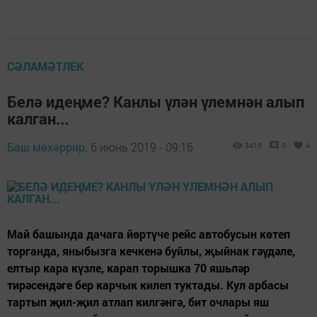
СӘЛАМӘТЛЕК
Белә идеңме? Канлы үлән үлемнән алып
калган...
Баш мөхәррир,
6 июнь 2019 - 09:16
3415
0
4
Май башында дачага йөртүче рейс автобусын көтеп
торганда, яныбызга кечкенә буйлы, җыйнак гәүдәле,
елтыр кара күзле, карап торышка 70 яшьләр
тирәсендәге бер карчык килеп туктады. Кул арбасы
тартып җил-җил атлап килгәнгә, бит очлары яш