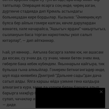
таптылар. Операция ясарга соң инде, чирең азган,
дүртенче стадиядә дип Кремль астындагы
больницадан кире бордылар. Кызыма: "Әниеңнең күп
булса бер айлык гомере калган, көчле дарулардан
өзмәгез, хәле начарайса, "Ашыгыч ярдәм" чакыртыгыз,
сызлануын баса торган наркотиклы укол салып
китәрләр", — дип әйткәннәр.
Һай, ул көннәр… Аягыма басарга хәлем юк, ни ашасам
да косам, су эчәм дә, су эчәм, чөнки бөтен эчем яна,
гөберле бака кебек күбендем. Якыннарым кайгыра, тик
булыша гына алмыйлар. Гомерем бетмәгәнгәдер инде,
шул язда киявебез Дмитрий "Дальние сады"дан дача
сатып алды. Ялга каршы өйдә үземне генә калдыра
алмаганга күрә, мине дә үзләре белән бакчага алып
барырга мәҗбүр булдылар. Кызым: "Әни, саф һава
Безнең Яндекс Дзен каналына языл
сулап, чәчәкләр иснәп кайтырсың, күңелең күтәрелер",
Подписаться
— диде.