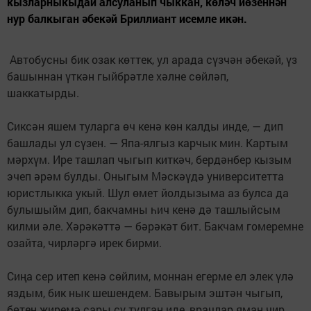
кызларныкыдай алсуланып чыккан, көләч йөзеннән
нур балкыган әбекәй Бриллиант исемле икән.
Автобусны бик озак көттек, ул арада сүзчән әбекәй, үз
башыннан үткән гыйбрәтле хәлне сөйләп,
шаккатырды.
Сиксән яшем туларга өч кенә көн калды инде, — дип
башлады ул сүзен. — Япа-ялгыз карчык мин. Картым
мәрхүм. Ире ташлап чыгып киткәч, бердәнбер кызым
эчеп әрәм булды. Оныгым Мәскәүдә университетта
юристлыкка укый. Шул өмет йолдызыма аз булса да
булышыйм дип, бакчамны һич кенә дә ташлыйсым
килми әле. Хәрәкәттә — бәрәкәт бит. Бакчам гомеремне
озайта, чирләргә ирек бирми.
Сиңа сер итеп кенә сөйлим, моннан егерме ел элек үлә
яздым, бик нык шешендем. Бавырым эштән чыгып,
бөтен җиремә сары су тулган иде, врачлар яман чир