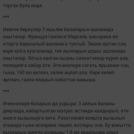
торган була инде.
***
Икенче берәүләр 3 яшьлек балаларын ашханәдә
оныталар. Француз гаиләсе Марсель шәһәренә ял
итәргә барышлый ашханәгә туктый. Төшке аштан соң
кире юлга кузгалалар, тик кызларын шушы ашханәдә
оныталар. Ялгыз калган кызны сәяхәтчеләр күреп ала,
полициягә хәбәр итә. Әти-әниләре сәгать ярымнан соң
гына, 150 км киткәч, хәлне аңлап ала. Кире килеп
җиткәч, гаилә елашып кабаттан кавыша.
***
Өченчеләре боларын да уздыра: 3 айлык баланы
диңгездә, кабартылган матрас өстендә калдырып, әти-
әнисе кызынырга китә. Рәхәтләнеп кояшта кызынып
ятканда гына исләренә төшеп, котлары оча. Бу вакытта
кызларын диңгез дулкыны 1,8 км ераклыкка алып