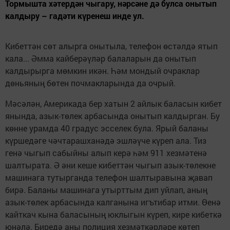
Тормышта хәтердән чыгару, нәрсәне дә булса онытып
калдыру – гадәти күренеш инде ул.
Кибеттән сөт алырга онытыла, телефон өстәлдә ятып
кала... Әмма кайберәүләр балаларын да онытып
калдырырга мөмкин икән. Һәм мондый очраклар
дөньяның бөтен почмакларында да очрый.
Мәсәлән, Америкада бер хатын 2 айлык баласын кибет
янында, азык-төлек арбасында онытып калдырган. Бу
көнне урамда 40 градус эсселек була. Ярый баланы
күршедәге чәчтарашханәдә эшләүче күреп ала. Тиз
генә чыгып сабыйны алып керә һәм 911 хезмәтенә
шалтырата. Ә әни кеше кибеттән чыгып азык-төлекне
машинага тутырганда телефон шалтыравына җавап
бирә. Баланы машинага утырттым дип уйлап, аның
азык-төлек арбасында калганына игътибар итми. Өенә
кайткач кына баласының юклыгын күреп, кире кибеткә
юнәлә. Биредә аны полиция хезмәткәрләре көтеп