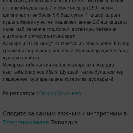
боламыгы, боламыкны сөткә төегез. Бер-ике шакмак
атланмай кушыгыз. Ә икенче өлеш ул 250 грамм
шампиньон гөмбәсен 5-6 баш суган, 1 кишер кырып
кушып, бераз су өстәп пешекләп, аннан 2-3 аш кашыгы
сыек май, тәменчә тоз, борыч өстәп суы беткәнче
кыздырып бетерудән гыйбәрәт.
Камырны 10-15 минут картайтабыз. Чама белән 50 шәр
граммлы шарчыклар ясыйбыз. Җәймәләр җәеп табада
куырып алабыз.
Искәрмә: табаны хич майларга кирәкми. Ахырда
кыстыбыйлар ясыйбыз. Шундый тәмле була, кемнәр
пешерәчәк, кулларыгызны кутәрегез, дусларым!
Рецепт авторы:
Гелюся Хусаинова
Следите за самым важным и интересным в
Telegram-канале
Татмедиа