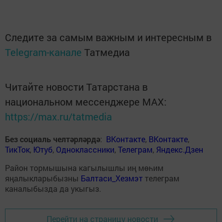
Следите за самым важным и интересным в
Telegram-канале
Татмедиа
Читайте новости Татарстана в
национальном мессенджере MАХ:
https://max.ru/tatmedia
Без социаль челтәрләрдә
:
ВКонтакте
,
ВКонтакте
,
ТикТок
,
Ютуб
,
Одноклассники
,
Телеграм
,
Яндекс.Дзен
Район тормышына кагылышлы иң мөһим
яңалыкларыбызны
Балтаси_Хезмэт
телеграм
каналыбызда да укыгыз.
Перейти на страницу новости