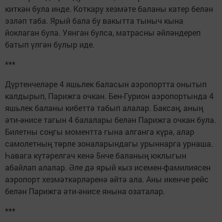
киткән була инде. Коткару хезмәте баланы катер белән
эзләп таба. Ярый бала бу вакытта тыныч кына
йоклаган була. Уянган булса, матрасны әйләндереп
батып үлгән булыр иде.
***
Дүртенчеләре 4 яшьлек баласын аэропортта онытып
калдырып, Парижга очкан. Бен-Гурион аэропортында 4
яшьлек баланы кибеттә табып алалар. Баксаң, аның
әти-әнисе тагын 4 балалары белән Парижга очкан була.
Билетны соңгы моментта гына алганга күрә, алар
самолетның төрле зоналарындагы урыннарга урнаша.
Һавага күтәрелгәч кенә 5нче баланың юклыгын
абайлап алалар. Әле дә ярый кыз исемен-фамилиясен
аэропорт хезмәткәрләренә әйтә ала. Аны икенче рейс
белән Парижга әти-әнисе янына озаталар.
***