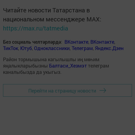
Читайте новости Татарстана в
национальном мессенджере MАХ:
https://max.ru/tatmedia
Без социаль челтәрләрдә
:
ВКонтакте
,
ВКонтакте
,
ТикТок
,
Ютуб
,
Одноклассники
,
Телеграм
,
Яндекс.Дзен
Район тормышына кагылышлы иң мөһим
яңалыкларыбызны
Балтаси_Хезмэт
телеграм
каналыбызда да укыгыз.
Перейти на страницу новости