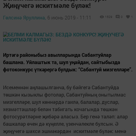
Җиңүчегә искитмәле бүләк!
Гөлсинә Яруллина,
6 июнь 2019 - 11:11
1529
0
1
Иртәгә районыбыз авылларында Сабантуйлар
башлана. Уйлаштык та, шул уңайдан, сайтыбызда
фотоконкурс үткәрергә булдык: “Сабантуй мизгелләре”.
Исеменнән аңлашылганча, бу бәйгегә Сабантуйда
төшкән кызыклы фотолар, Сабантуйның онытылмас
мизгелләре, шул көннәрдә гаилә, балалар, дуслар,
хезмәттәшләр белән табигать кочагында төшкән
фотосурәтләрне җибәрә аласыз. Бер генә таләп: алар
башкалар өчен дә күңелле, үзенчәлекле булсын. Ә
җиңүчегә шәхси эшмәкәрдән искитмәле бүләк: менә