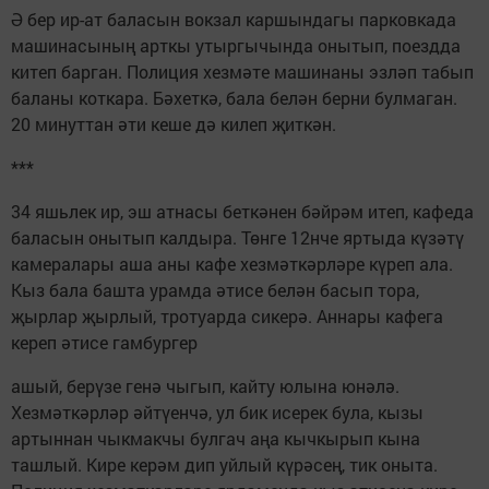
Ә бер ир-ат баласын вокзал каршындагы парковкада
машинасының арткы утыргычында онытып, поездда
китеп барган. Полиция хезмәте машинаны эзләп табып
баланы коткара. Бәхеткә, бала белән берни булмаган.
20 минуттан әти кеше дә килеп җиткән.
***
34 яшьлек ир, эш атнасы беткәнен бәйрәм итеп, кафеда
баласын онытып калдыра. Төнге 12нче яртыда күзәтү
камералары аша аны кафе хезмәткәрләре күреп ала.
Кыз бала башта урамда әтисе белән басып тора,
җырлар җырлый, тротуарда сикерә. Аннары кафега
кереп әтисе гамбургер
ашый, берүзе генә чыгып, кайту юлына юнәлә.
Хезмәткәрләр әйтүенчә, ул бик исерек була, кызы
артыннан чыкмакчы булгач аңа кычкырып кына
ташлый. Кире керәм дип уйлый күрәсең, тик оныта.