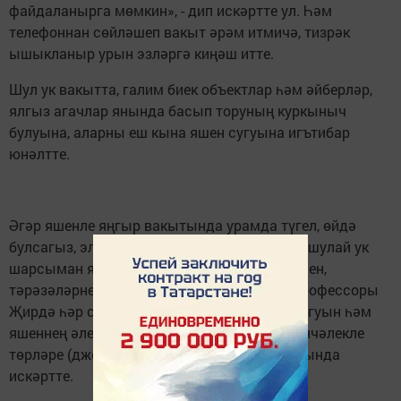
файдаланырга мөмкин», - дип искәртте ул. Һәм
телефоннан сөйләшеп вакыт әрәм итмичә, тизрәк
ышыкланыр урын эзләргә киңәш итте.
Шул ук вакытта, галим биек объектлар һәм әйберләр,
ялгыз агачлар янында басып торуның куркыныч
булуына, аларны еш кына яшен сугуына игътибар
юнәлтте.
Әгәр яшенле яңгыр вакытында урамда түгел, өйдә
булсагыз, электр приборларын сүндерергә, шулай ук
шарсыман яшен бүлмәгә очып кермәсен өчен,
тәрәзәләрне яхшылап ябарга кирәк. КФУ профессоры
Җирдә һәр секунд саен якынча 100 яшен сугуын һәм
яшеннең әле күптән түгел генә ачылган үзенчәлекле
төрләре (джетлар, спрайтлар, эльфлар) турында
искәртте.