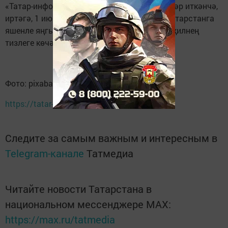
«Татар-информ» агентлыгы моңа кадәр хәбәр иткәнчә,
иртәгә, 1 июньдә, атмосфера фронтлары Татарстанга
яшенле яңгырлар алып киләчәк. Шулай ук җилнең
тизлеге көчәер һәм боз явар дип көтелә.
Фото: pixabay.com
https://tatar-inform.tatar
Следите за самым важным и интересным в
Telegram-канале
Татмедиа
Читайте новости Татарстана в
национальном мессенджере MАХ:
https://max.ru/tatmedia