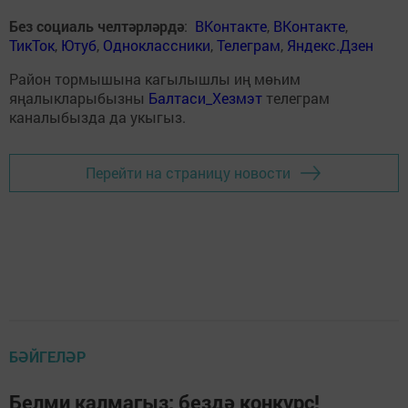
Без социаль челтәрләрдә
:
ВКонтакте
,
ВКонтакте
,
ТикТок
,
Ютуб
,
Одноклассники
,
Телеграм
,
Яндекс.Дзен
Район тормышына кагылышлы иң мөһим
яңалыкларыбызны
Балтаси_Хезмэт
телеграм
каналыбызда да укыгыз.
Перейти на страницу новости
БӘЙГЕЛӘР
Белми калмагыз: бездә конкурс!