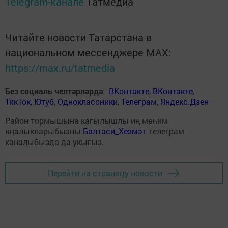
Telegram-канале
Татмедиа
Читайте новости Татарстана в
национальном мессенджере MАХ:
https://max.ru/tatmedia
Без социаль челтәрләрдә
:
ВКонтакте
,
ВКонтакте
,
ТикТок
,
Ютуб
,
Одноклассники
,
Телеграм
,
Яндекс.Дзен
Район тормышына кагылышлы иң мөһим
яңалыкларыбызны
Балтаси_Хезмэт
телеграм
каналыбызда да укыгыз.
Перейти на страницу новости