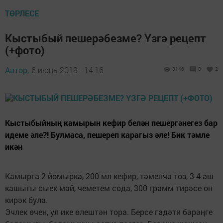
ТӨРЛЕСЕ
Кыстыбый пешерәбезме? Үзгә рецепт
(+фото)
Автор,
6 июнь 2019 - 14:16
3146
0
2
Кыстыбыйның камырын кефир белән пешергәнегез бар
идеме әле?! Булмаса, пешереп карагыз әле! Бик тәмле
икән
Камырга 2 йомырка, 200 мл кефир, тәменчә тоз, 3-4 аш
кашыгы сыек май, чеметем сода, 300 грамм тирәсе он
кирәк була.
Эчлек өчен, ул ике өлештән тора. Берсе гадәти бәрәңге