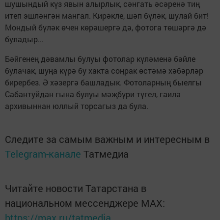
шушындый күз явын алырлык, сәнгать әсәренә тиң
итеп эшләнгән мангал. Кирәкле, шәп бүләк, шулай бит!
Мондый бүләк өчен көрәшергә дә, фотога төшәргә дә
буладыр...
Бәйгенең дәвамлы булуы фотолар күләменә бәйле
булачак, шуңа күрә бу хакта соңрак өстәмә хәбәрләр
бирербез. Ә хәзергә башладык. Фотоларның быелгы
Сабантуйдан гына булуы мәҗбүри түгел, гаилә
архивыннан юллый торсагыз да була.
Следите за самым важным и интересным в
Telegram-канале
Татмедиа
Читайте новости Татарстана в
национальном мессенджере MАХ:
https://max.ru/tatmedia