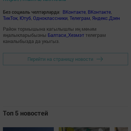
Без социаль челтәрләрдә
:
ВКонтакте
,
ВКонтакте
,
ТикТок
,
Ютуб
,
Одноклассники
,
Телеграм
,
Яндекс.Дзен
Район тормышына кагылышлы иң мөһим
яңалыкларыбызны
Балтаси_Хезмэт
телеграм
каналыбызда да укыгыз.
Перейти на страницу новости
Топ 5 новостей