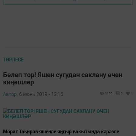
ТӨРЛЕСЕ
Белеп тор! Яшен сугудан саклану өчен
киңәшләр
Автор,
6 июнь 2019 - 12:16
3150
0
1
Морат Таһиров яшенле яңгыр вакытында кәрәзле