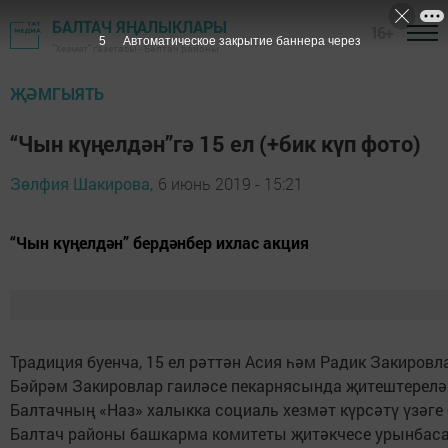
БАЛТАЧ ЯҢАЛЫКЛАРЫ
16+
4
Автоматическое закрытие баннера через
"Хезмәт" газетасы - Балтач районы
ҖӘМГЫЯТЬ
“Чын күңелдән”гә 15 ел (+бик күп фото)
Зөлфия Шакирова,
6 июнь 2019 - 15:21
“Чын күңелдән” бердәнбер ихлас акция
Традиция буенча, 15 ел рәттән Асия һәм Радик Закировл
Бәйрәм Закировлар гаиләсе пекарнясында җитештерелә
Балтачның «Наз» халыкка социаль хезмәт күрсәтү үзәге 
Балтач районы башкарма комитеты җитәкчесе урынбасар