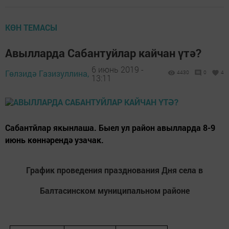
КӨН ТЕМАСЫ
Авылларда Сабантуйлар кайчан үтә?
6 июнь 2019 -
Гөлзидә Газизуллина,
4430
0
4
13:11
Сабантйлар якынлаша. Быел ул район авылларда 8-9
июнь көннәрендә узачак.
График проведения празднования Дня села в
Балтасинском муниципальном районе