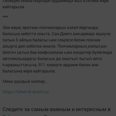
Полиция хезмәткәрләре ярдәмендә кыз әтисенә кире
кайтарыла.
***
Әни кеше, яраткан пончикларын эзләп йөргәндә,
баласын кибеттә оныта. Сан-Диего шәһәрендә яшәүче
хатын 5 айлык баласы һәм сеңлесе белән пончик
алырга дип кибеткә юнәлә. Пончикларның юклыгын
белгәч хатын бик кәефсезләнә һәм кондитер бүлегендә
автолюлькадагы баласын да онытып чыгып китә.
Һәрвакыттагыча, 911 хезмәте ярдәме белән әни
баласына кире кайтарыла.
Менә шундый хәлләр…
https://omet-rb.rbsmi.ru/
Следите за самым важным и интересным в