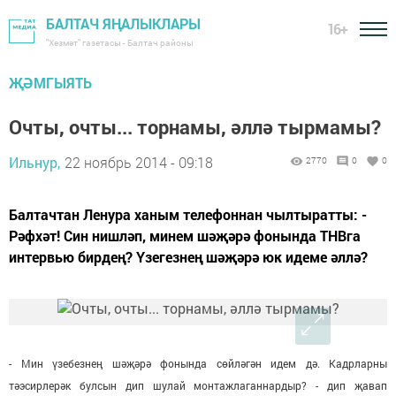
БАЛТАЧ ЯҢАЛЫКЛАРЫ
16+
"Хезмәт" газетасы - Балтач районы
ҖӘМГЫЯТЬ
Очты, очты... торнамы, әллә тырмамы?
Ильнур,
22 ноябрь 2014 - 09:18
2770
0
0
Балтачтан Ленура ханым телефоннан чылтыратты: -​
Рәфхәт! Син нишләп, минем шәҗәрә фонында ТНВга
интервью бирдең? Үзегезнең шәҗәрә юк идеме әллә?
-​ Мин үзебезнең шәҗәрә фонында сөйләгән идем дә. Кадрларны
тәэсирлерәк булсын дип шулай монтажлаганнардыр? - дип җавап