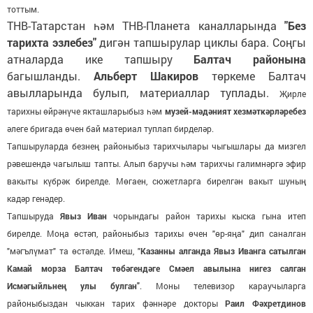
тоттым.
ТНВ-Татарстан һәм ТНВ-Планета каналларында
"Без
тарихта эзлебез"
дигән тапшырулар циклы бара. Соңгы
атналарда ике тапшыру
Балтач районына
багышланды.
Альберт Шакиров
төркеме Балтач
авылларында булып, материаллар туплады.
Җирле
тарихны өйрәнүче якташларыбыз һәм
музей-мәдәният хезмәткәрләребез
әлеге бригада өчен бай материал туплап бирделәр.
Тапшыруларда безнең районыбыз тарихчылары чыгышлары да мизгел
рәвешендә чагылыш тапты. Алып баручы һәм тарихчы галимнәргә эфир
вакыты күбрәк бирелде. Мөгаен, сюжетларга бирелгән вакыт шуның
кадәр генәдер.
Тапшыруда
Явыз Иван
чорындагы район тарихы кыска гына итеп
бирелде. Моңа өстәп, районыбыз тарихы өчен "өр-яңа" дип саналган
"мәгълүмат" та өстәлде. Имеш, "
Казанны алганда Явыз Иванга сатылган
Камай морза Балтач төбәгендәге Смәел авылына нигез салган
Исмәгыйльнең улы булган"
. Моны телевизор караучыларга
районыбыздан чыккан тарих фәннәре докторы
Раил Фәхретдинов