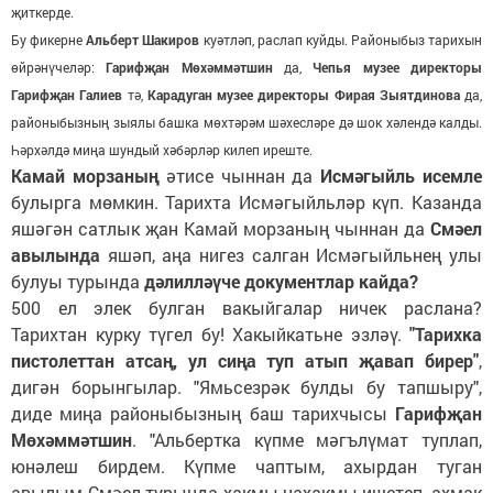
җиткерде.
Бу фикерне
Альберт Шакиров
куәтләп, раслап куйды. Районыбыз тарихын
өйрәнүчеләр:
Гарифҗан Мөхәммәтшин
да,
Чепья музее директоры
Гарифҗан Галиев
тә,
Карадуган музее директоры Фирая Зыятдинова
да,
районыбызның зыялы башка мөхтәрәм шәхесләре дә шок хәлендә калды.
Һәрхәлдә миңа шундый хәбәрләр килеп иреште.
Камай морзаның
әтисе чыннан да
Исмәгыйль исемле
булырга мөмкин. Тарихта Исмәгыйльләр күп. Казанда
яшәгән сатлык җан Камай морзаның чыннан да
Смәел
авылында
яшәп, аңа нигез салган Исмәгыйльнең улы
булуы турында
дәлилләүче документлар кайда?
500 ел элек булган вакыйгалар ничек раслана?
Тарихтан курку түгел бу! Хакыйкатьне эзләү.
"Тарихка
пистолеттан атсаң, ул сиңа туп атып җавап бирер"
,
дигән борынгылар. "Ямьсезрәк булды бу тапшыру",
диде миңа районыбызның баш тарихчысы
Гарифҗан
Мөхәммәтшин
. "Альбертка күпме мәгълүмат туплап,
юнәлеш бирдем. Күпме чаптым, ахырдан туган
авылым Смәел турында хакмы-нахакмы ишетеп, ахмак