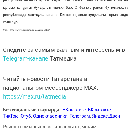
республика беренчеләр сафында тора. Кайсы гына тармакны алма ил
күләмендә үрнәк булырлык эшләр бар. Ә безнең район бу юнәлештә
республикада мактаулы
санала. Бигрәк тә,
авыл хуҗалыгы
тармагында
үсеш зур.
Фото: http://www.agriacta.com/agri-politic/
Следите за самым важным и интересным в
Telegram-канале
Татмедиа
Читайте новости Татарстана в
национальном мессенджере MАХ:
https://max.ru/tatmedia
Без социаль челтәрләрдә
:
ВКонтакте
,
ВКонтакте
,
ТикТок
,
Ютуб
,
Одноклассники
,
Телеграм
,
Яндекс.Дзен
Район тормышына кагылышлы иң мөһим