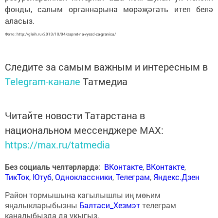
фонды, салым органнарына мөрәҗәгать итеп белә
аласыз.
Фото: http://gleih.ru/2013/10/04/zapret-na-vyezd-za-granicu/
Следите за самым важным и интересным в
Telegram-канале
Татмедиа
Читайте новости Татарстана в
национальном мессенджере MАХ:
https://max.ru/tatmedia
Без социаль челтәрләрдә
:
ВКонтакте
,
ВКонтакте
,
ТикТок
,
Ютуб
,
Одноклассники
,
Телеграм
,
Яндекс.Дзен
Район тормышына кагылышлы иң мөһим
яңалыкларыбызны
Балтаси_Хезмэт
телеграм
каналыбызда да укыгыз.