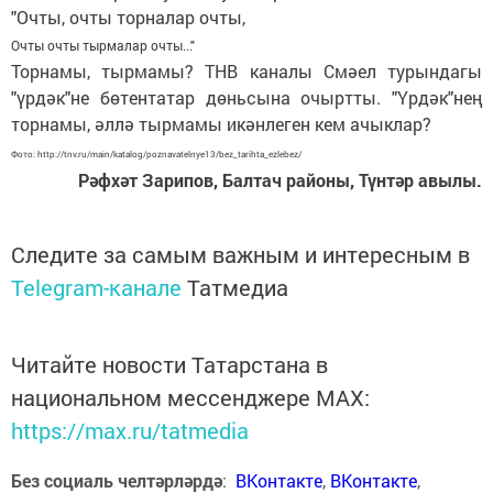
"Очты, очты торналар очты,
Очты очты тырмалар очты..."
Торнамы, тырмамы? ТНВ каналы Смәел турындагы
"үрдәк"не бөтентатар дөньсына очыртты. "Үрдәк"нең
торнамы, әллә тырмамы икәнлеген кем ачыклар?
Фото: http://tnv.ru/main/katalog/poznavatelnye13/bez_tarihta_ezlebez/
Рәфхәт Зарипов, Балтач районы, Түнтәр авылы.
Следите за самым важным и интересным в
Telegram-канале
Татмедиа
Читайте новости Татарстана в
национальном мессенджере MАХ:
https://max.ru/tatmedia
Без социаль челтәрләрдә
:
ВКонтакте
,
ВКонтакте
,