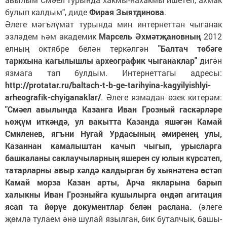
булып калдым", диде
Фирая Зыятдинова
.
Әлеге мәгълүмат турында мин интернеттан чыганак
эзләдем һәм академик
Марсель Әхмәтҗановның
2012
елның октябре белән теркәлгән
"Балтач төбәге
тарихына кагылышлы археографик чыганаклар"
дигән
язмага тап булдым. Интернеттагы адресы:
http://protatar.ru/baltach-t-b-ge-tarihyina-kagyilyishlyi-
arheografik-chyiganaklar/
. Әлеге язмадан өзек китерәм:
"Смәел авылында Казанга Иван Грозный гаскәрләре
һөҗүм иткәндә, ул вакытта Казанда яшәгән Камай
Смиленев, ягъни Нугай Урдасының әмиренең улы,
Казаннан камалыштан качып чыгып, урысларга
башкаланы саклаучыларның яшерен су юлын күрсәтеп,
татарларны авыр хәлдә калдырган бу хыянәтенә өстәп
Камай морза Казан арты, Арча якларына барып
халыкны Иван Грозныйга кушылырга өндәп агитация
ясап та йөрүе документлар белән раслана.
(әлеге
җөмлә тулаем әнә шулай язылган, бик буталчык, башы-