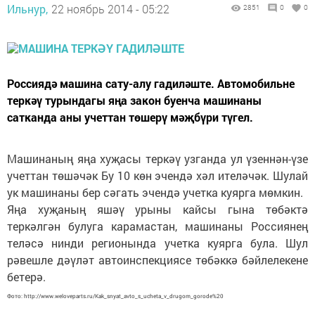
Ильнур,
22 ноябрь 2014 - 05:22
2851
0
0
Россиядә машина сату-алу гадиләште. Автомобильне
теркәү турындагы яңа закон буенча машинаны
сатканда аны учеттан төшерү мәҗбүри түгел.
Машинаның яңа хуҗасы теркәү узганда ул үзеннән-үзе
учеттан төшәчәк Бу 10 көн эчендә хәл ителәчәк. Шулай
ук машинаны бер сәгать эчендә учетка куярга мөмкин.
Яңа хуҗаның яшәү урыны кайсы гына төбәктә
теркәлгән булуга карамастан, машинаны Россиянең
теләсә нинди регионында учетка куярга була. Шул
рәвешле дәүләт автоинспекциясе төбәккә бәйлелекене
бетерә.
Фото: http://www.weloveparts.ru/Kak_snyat_avto_s_ucheta_v_drugom_gorode%20