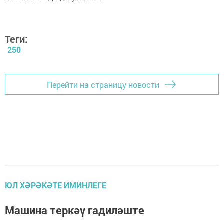
Теги:
250
Перейти на страницу новости
ЮЛ ХӘРӘКӘТЕ ИМИНЛЕГЕ
Машина теркәү гадиләште