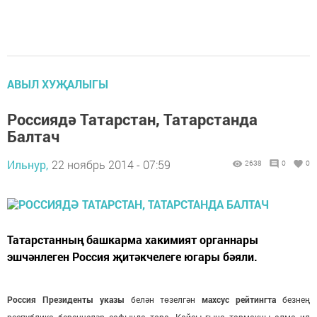
АВЫЛ ХУҖАЛЫГЫ
Россиядә Татарстан, Татарстанда
Балтач
Ильнур,
22 ноябрь 2014 - 07:59
2638
0
0
Татарстанның башкарма хакимият органнары
эшчәнлеген Россия җитәкчелеге югары бәяли.
Россия Президенты указы
белән төзелгән
махсус рейтингта
безнең