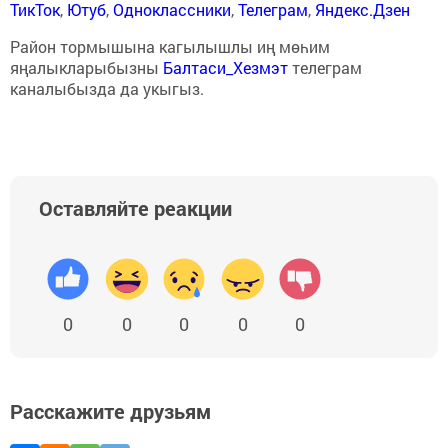
ТикТок
,
Ютуб
,
Одноклассники
,
Телеграм
,
Яндекс.Дзен
Район тормышына кагылышлы иң мөһим
яңалыкларыбызны
Балтаси_Хезмэт
телеграм
каналыбызда да укыгыз.
Оставляйте реакции
0
0
0
0
0
Расскажите друзьям