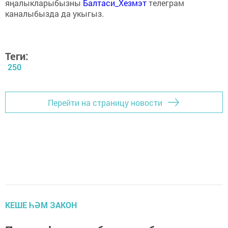
яңалыкларыбызны
Балтаси_Хезмэт
телеграм
каналыбызда да укыгыз.
Теги:
250
Перейти на страницу новости
КЕШЕ ҺӘМ ЗАКОН