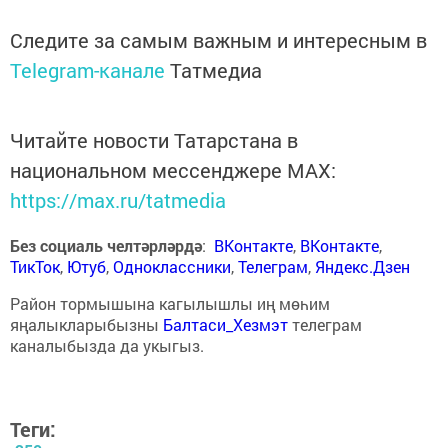
Следите за самым важным и интересным в
Telegram-канале
Татмедиа
Читайте новости Татарстана в
национальном мессенджере MАХ:
https://max.ru/tatmedia
Без социаль челтәрләрдә
:
ВКонтакте
,
ВКонтакте
,
ТикТок
,
Ютуб
,
Одноклассники
,
Телеграм
,
Яндекс.Дзен
Район тормышына кагылышлы иң мөһим
яңалыкларыбызны
Балтаси_Хезмэт
телеграм
каналыбызда да укыгыз.
Теги: