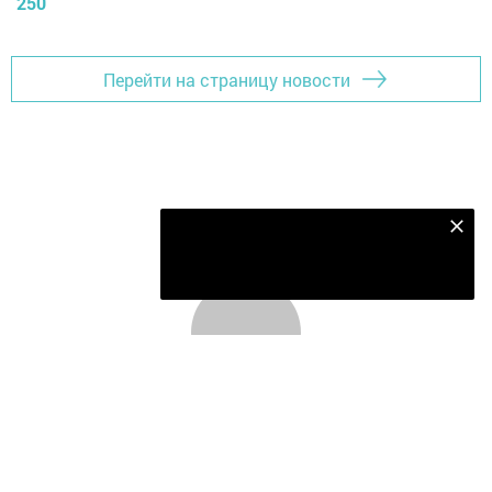
250
Перейти на страницу новости
Безнең Яндекс Дзен каналына языл
Подписаться