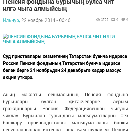
Пенсия фондына бурычың булса чит
илгә чыга алмыйсың
Ильнур,
22 ноябрь 2014 - 06:46
2765
0
0
Суд приставлары хезмәтенең Татарстан буенча идарәсе
Россия Пенсия фондының Татарстан буенча идарәсе
белән бергә 24 ноябрьдән 24 декабрьгә кадәр махсус
акция үткәрә.
Аның максаты оешмасының Пенсия фондына
бурычлары булган җитәкчеләрне, аерым
гражданнарны Россия Федерациясеннән чыгуны
чикләү. Бурычлар турындагы мәгълүматларны Сез
башкару производствосы мәгълүматлары банкы
ресурсларыннан интернат аша һәм шулай ук Пенсия