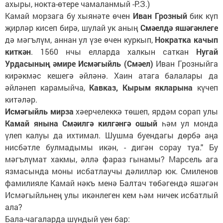
ахыры, нокта-өтере чамаланмый -Р.З.)
Камай морзага бу хыянәте өчен
Иван Грозный
бик күп
җирләр кисеп бирә, шулай ук аның
Смәелдә яшәгәнлеге
дә мәгълүм, аннан ул үзе өчен куркып,
Нократка качып
киткән
. 1560 нчы елларда халкын саткан
Нугай
Урдасының әмире Исмәгыйль (Смәел)
Иван Грозныйга
кирәкмәс кешегә әйләнә. Хаин атага балалары да
әйләнеп карамыйча,
Кавказ, Кырым якларына
күчеп
китәләр.
Исмәгыйль мирза
хәерчелеккә төшеп, ярдәм сорап улы
Камай янына Смәилгә килгәнгә ошый
һәм ул монда
үлеп калуы да ихтимал. Шушма буендагы дөрбә аңа
нисбәтле булмадымы икән, - дигән сорау туа." Бу
мәгълүмат хакмы, әллә фараз гынамы? Марсель ага
язмасында моны исбатлаучы дәлилләр юк. Смиленов
фамилияле Камай нәкъ менә Балтач төбәгендә яшәгән
Исмәгыйльнең улы икәнлеген кем һәм ничек исбатлый
ала?
Бала-чагаларда шундый уен бар: