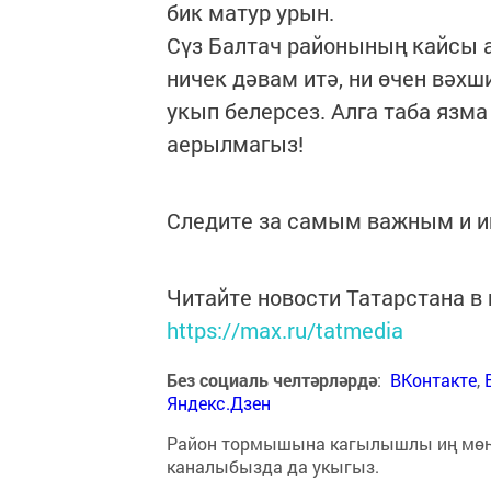
бик матур урын.
Сүз Балтач районының кайсы 
ничек дәвам итә, ни өчен вәхш
укып белерсез. Алга таба язм
аерылмагыз!
Следите за самым важным и 
Читайте новости Татарстана 
https://max.ru/tatmedia
Без социаль челтәрләрдә
:
ВКонтакте
,
Яндекс.Дзен
Район тормышына кагылышлы иң мө
каналыбызда да укыгыз.