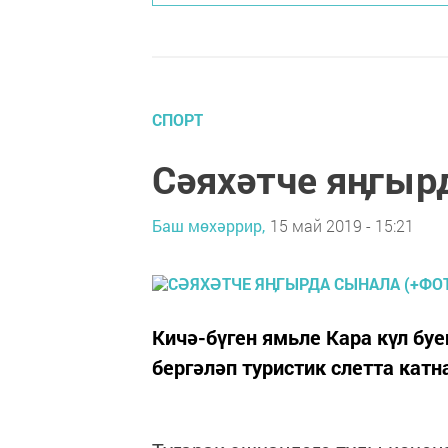
СПОРТ
Сәяхәтче яӊгыр
Баш мөхәррир,
15 май 2019 - 15:21
Кичә-бүген ямьле Кара күл б
бергәләп туристик слетта кат