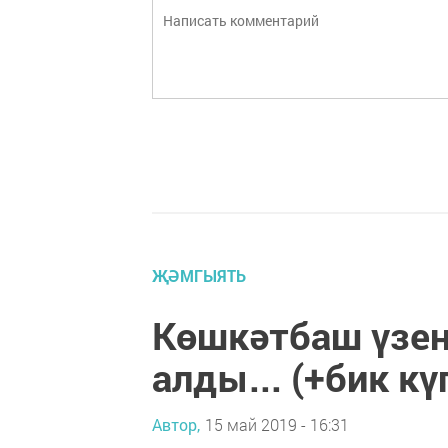
ҖӘМГЫЯТЬ
Көшкәтбаш үзен
алды... (+бик кү
Автор,
15 май 2019 - 16:31