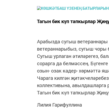
Тагын бик күп тапкырлар Җиң
Арабызда сугыш ветераннары 
ветераннарыбыз, сугыш чоры б
Сугыш урлаган әтиләрегез, бал
сорарга да белмәссең. Бүгенг
озын- озак кадер- хөрмәттә яш
Чарага килгән җитәкчеләребез
коллективына, авылдашларга 
Тагын бик күп тапкырлар Җиң
Лилия Гарифуллина