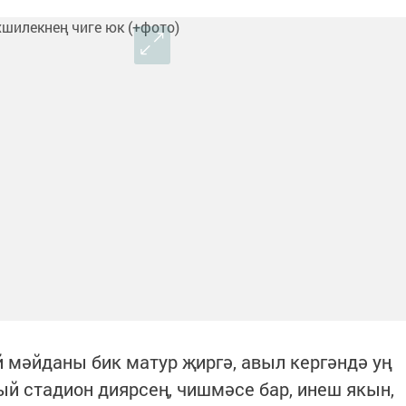
й мәйданы бик матур җиргә, авыл кергәндә уң
ый стадион диярсең, чишмәсе бар, инеш якын,