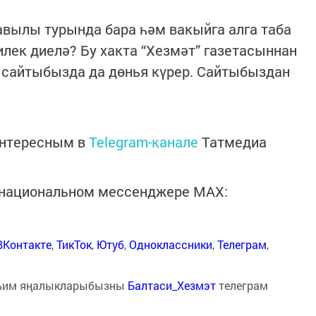
авылы турында бара һәм вакыйга алга таба
илек диелә? Бу хакта “Хезмәт” газетасыннан
а сайтыбызда да дөнья күрер. Сайтыбыздан
интересным в
Telegram-канале
Татмедиа
в национальном мессенджере MАХ:
ВКонтакте
,
ТикТок
,
Ютуб
,
Одноклассники
,
Телеграм
,
һим яңалыкларыбызны
Балтаси_Хезмэт
телеграм