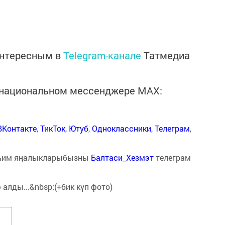
интересным в
Telegram-канале
Татмедиа
в национальном мессенджере MАХ:
ВКонтакте
,
ТикТок
,
Ютуб
,
Одноклассники
,
Телеграм
,
һим яңалыкларыбызны
Балтаси_Хезмэт
телеграм