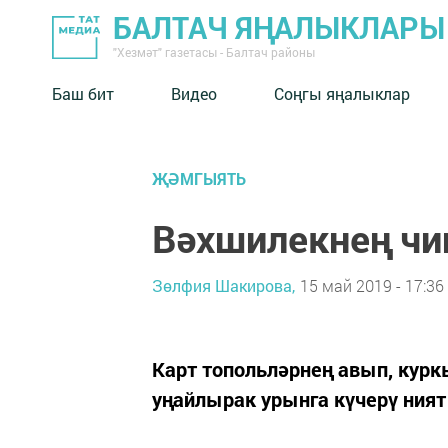
БАЛТАЧ ЯҢАЛЫКЛАРЫ
"Хезмәт" газетасы - Балтач районы
Баш бит
Видео
Соңгы яңалыклар
ҖӘМГЫЯТЬ
Вәхшилекнең чи
Зөлфия Шакирова,
15 май 2019 - 17:36
Карт топольләрнең авып, кур
уңайлырак урынга күчерү ни