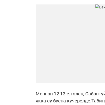
Моннан 12-13 ел элек, Сабанту
якка су буена күчерелде.Табиг