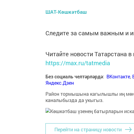
ШАТ-Көшкәтбаш
Следите за самым важным и 
Читайте новости Татарстана 
https://max.ru/tatmedia
Без социаль челтәрләрдә
:
ВКонтакте
,
Яндекс.Дзен
Район тормышына кагылышлы иң мө
каналыбызда да укыгыз.
Перейти на страницу новости