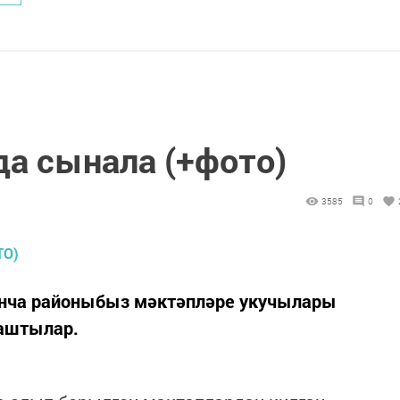
да сынала (+фото)
3585
0
уенча районыбыз мәктәпләре укучылары
наштылар.