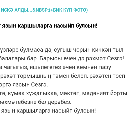
ү язын каршыларга насыйп булсын!
үзләре булмаса да, сугыш чорын кичкән тыл
алалары бар. Барысы өчен дә рәхмәт Сезгә!
а чагыгыз, яшьлегегез өчен кемнән гафу
е рәхәт тормышның тәмен белеп, рәхәтен тоеп
әргә язсын Сезгә.
гә, күмәк хуҗалыкка, мәктәп, мәдәният йорты
рәхмәтебезне белдерәбез.
ү язын каршыларга насыйп булсын!