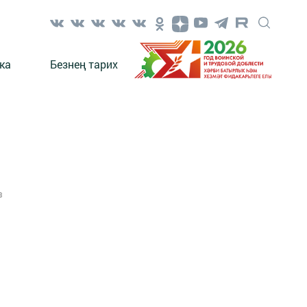
ка
Безнең тарих
3