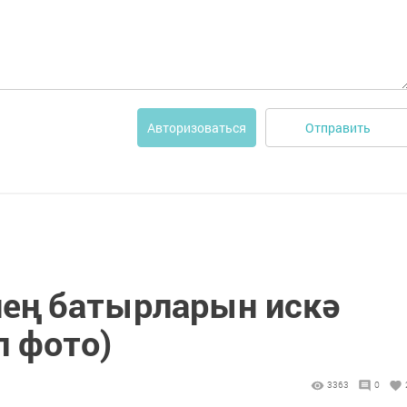
Отправить
Авторизоваться
ең батырларын искә
п фото)
3363
0