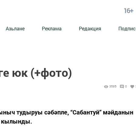
16+
Азьлане
Реклама
Редакция
Подпис
ге юк (+фото)
3585
0
кыныч тудыруы сәбәпле, “Сабантуй” мәйданын
ят кылынды.