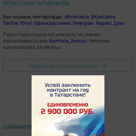
https://max.ru/tatmedia
Без социаль челтәрләрдә
:
ВКонтакте
,
ВКонтакте
,
ТикТок
,
Ютуб
,
Одноклассники
,
Телеграм
,
Яндекс.Дзен
Район тормышына кагылышлы иң мөһим
яңалыкларыбызны
Балтаси_Хезмэт
телеграм
каналыбызда да укыгыз.
Перейти на страницу новости
СӘЛАМӘТЛЕК