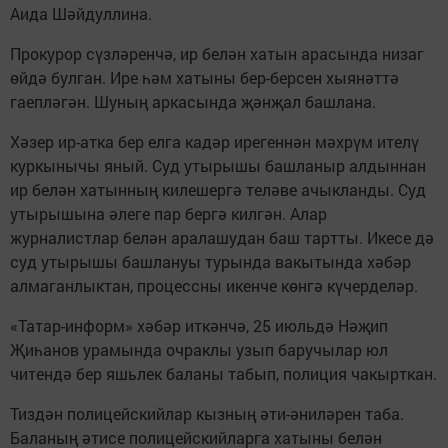
Аида Шәйдуллина.
Прокурор сүзләренчә, ир белән хатын арасында низаг
өйдә булган. Ире һәм хатыны бер-берсен хыянәттә
гаепләгән. Шуның аркасында җәнҗал башлана.
Хәзер ир-атка бер елга кадәр ирегеннән мәхрүм ителү
куркынычы яный. Суд утырышы башланыр алдыннан
ир белән хатынның килешергә теләве ачыкланды. Суд
утырышына әлеге пар бергә килгән. Алар
журналистлар белән аралашудан баш тартты. Икесе дә
суд утырышы башлануы турында вакытында хәбәр
алмаганлыктан, процессны икенче көнгә күчерделәр.
«Татар-информ» хәбәр иткәнчә, 25 июльдә Нәҗип
Җиһанов урамында очраклы узып баручылар юл
читендә бер яшьлек баланы табып, полиция чакырткан.
Тиздән полицейскийлар кызның әти-әниләрен таба.
Баланың әтисе полицейскийларга хатыны белән