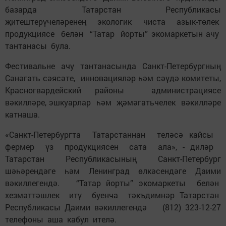
базарда Татарстан Республикасы
җитештерүчеләренең экологик чиста азык-төлек
продукциясе белән “Татар йорты” экомаркетын ачу
тантанасы була.
Фестивальне ачу тантанасында Санкт-Петербургның
Сәнәгать сәясәте, инновацияләр һәм сәүдә комитеты,
Красногвардейский районы администрациясе
вәкилләре, эшкуарлар һәм җәмәгатьчелек вәкилләре
катнаша.
«Санкт-Петербургта Татарстаннан теләсә кайсы
фермер үз продукциясен сата ала», - диләр
Татарстан Республикасының Санкт-Петербург
шәһәрендәге һәм Ленинград өлкәсендәге Даими
вәкиллегендә. “Татар йорты” экомаркеты белән
хезмәттәшлек итү буенча тәкъдимнәр Татарстан
Республикасы Даими вәкиллегендә (812) 323-12-27
телефоны аша кабул ителә.