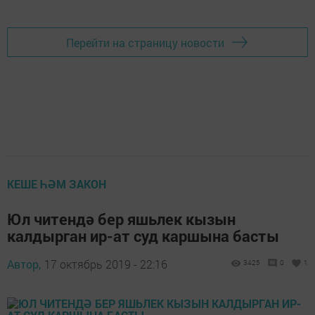
Перейти на страницу новости
КЕШЕ ҺӘМ ЗАКОН
Юл читендә бер яшьлек кызын
калдырган ир-ат суд каршына басты
Автор,
17 октябрь 2019 - 22:16
3425
0
1