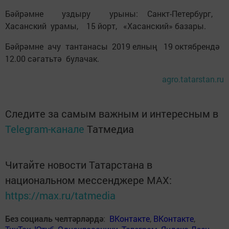
Бәйрәмне уздыру урыны: Санкт-Петербург,
Хасанский урамы, 15 йорт, «Хасанский» базары.
Бәйрәмне ачу тантанасы 2019 елның 19 октябрендә
12.00 сәгатьтә булачак.
agro.tatarstan.ru
Следите за самым важным и интересным в
Telegram-канале
Татмедиа
Читайте новости Татарстана в
национальном мессенджере MАХ:
https://max.ru/tatmedia
Без социаль челтәрләрдә
:
ВКонтакте
,
ВКонтакте
,