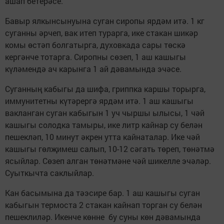
ашап бетерәсе.
Бавыр ялкынсынуына суган сиропы ярдәм итә. 1 кг
суганны әрчеп, вак итеп турарга, ике стакан шикәр
комы өстәп болгатырга, духовкада сары төскә
кергәнче тотарга. Сиропны сөзеп, 1 аш кашыгы
күләмендә ач карынга 1 ай дәвамында эчәсе.
Суганның кабыгы да шифа, гриппка каршы торырга,
иммунитетны күтәрергә ярдәм итә. 1 аш кашыгы
вакланган суган кабыгын 1 уч чыршы ылысы, 1 чәй
кашыгы солодка тамыры, ике литр кайнар су белән
пешекләп, 10 минут әкрен утта кайнаталар. Ике чәй
кашыгы гөлҗимеш салып, 10-12 сәгать төреп, төнәтмә
ясыйлар. Сөзеп алган төнәтмәне чәй шикелле эчәләр.
Суыткычта саклыйлар.
Кан басымына да тәэсире бар. 1 аш кашыгы суган
кабыгын термоста 2 стакан кайнап торган су белән
пешеклиләр. Икенче көнне бу суны көн дәвамында