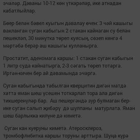
эчәләр. Дәваны 10-12 көн үткәрәләр, ике атнадан
кабатлыйлар.
Бөер белән бәвел куыгын дәвалау өчен: 3 чәй кашыгы
вакланган суган кабыгын 2 стакан кайнаган су белән
пешекләп, 30 минутка төреп куясың, сөзеп көнгә 4
мәртәбә берәр аш кашыгы кулланырга.
Простатит, аденомага каршы: 1 стакан суган кабыгын
1 литр суда кайнатырга, 2-3 сәгать төреп тотарга.
Иртән-кичен бер ай дәвамында эчәргә.
Суган кабыгында табылган кверцитин дигән матдә
хәтта яман шеш үсешен тоткарлап тора ала дигән
тикшеренүләр бар. Аш пешергәндә зур булмаган бер-
ике суган салып җибәрү дә шулпаны матурлата. Яман
шеш барлыкка килүне дә киметә.
Суган кан куеруны киметә. Атеросклероз,
тромбофлибитка каршы торуны арттыра. Шуңа күрә