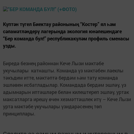
Күптән түгел Биектау районының “Костер” ял һәм
сәламәтләндерү лагерында экология юнәлешендәге
“Бер команда бул!” республикакүләм профиль сменасы
узды.
Биредә безнең районнан Кече Лызи мәктәбе
укучылары катнашты. Команда үз мәктәбен лаеклы
тәкъдим итте, мәктәптә бердәм һәм тату команда
эшләвен исбатладылар. Командада бердәм эшләү, үз
адымнарын иптәшләре белән килештереп эшләү, уртак
максатларга ирешү өчен хезмәттәшлек итү – Кече Лызи
урта мәктәбе укучылары үзидарәсенең төп
принциплары.
Следите за самым важным и интересным в