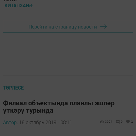
КИТАПХАНӘ
Перейти на страницу новости
ТӨРЛЕСЕ
Филиал объектында планлы эшләр
үткәрү турында
Автор,
18 октябрь 2019 - 08:11
3094
0
2