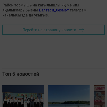
Район тормышына кагылышлы иң мөһим
яңалыкларыбызны
Балтаси_Хезмэт
телеграм
каналыбызда да укыгыз.
Перейти на страницу новости
Топ 5 новостей