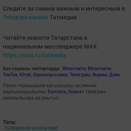
Следите за самым важным и интересным в
Telegram-канале
Татмедиа
Читайте новости Татарстана в
национальном мессенджере MАХ:
https://max.ru/tatmedia
Без социаль челтәрләрдә
:
ВКонтакте
,
ВКонтакте
,
ТикТок
,
Ютуб
,
Одноклассники
,
Телеграм
,
Яндекс.Дзен
Район тормышына кагылышлы иң мөһим
яңалыкларыбызны
Балтаси_Хезмэт
телеграм
каналыбызда да укыгыз.
Теги:
ТЕЛЕВИЗОР КҮРСӘТМИ