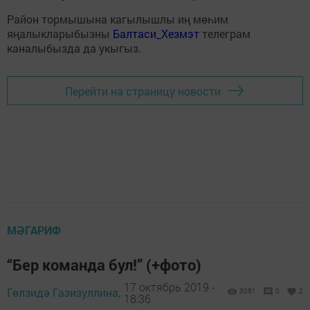
Район тормышына кагылышлы иң мөһим
яңалыкларыбызны
Балтаси_Хезмэт
телеграм
каналыбызда да укыгыз.
Перейти на страницу новости
МӘГАРИФ
“Бер команда бул!” (+фото)
17 октябрь 2019 -
Гөлзидә Газизуллина,
3051
0
2
18:36