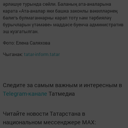
әрләшүе турында сөйли. Баланың ата-аналарына
карата «Ата-аналар яки башка законлы вәкилләрнең
балигъ булмаганнарны карап тоту һәм тәрбияләү
бурычларын үтәмәве» маддәсе буенча административ
эш кузгатылган.
Фото: Елена Саляхова
Чыганак:
tatar-inform.tatar
Следите за самым важным и интересным в
Telegram-канале
Татмедиа
Читайте новости Татарстана в
национальном мессенджере MАХ: