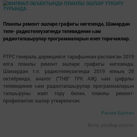
Планлы ремонт эшләре графигы нигезендә, Шәмәрдән
теле- радиотелеүзәгендә телевидение һәм
радиотапшырулар программаларын өзеп торачаклар.
РТРС генераль дирекциясе тарафыннан расланган 2019
елга планлы ремонт эшләре графигы нигезендә,
Шәмәрдән т.п. радиотелеүзәгендә 2019 елның 28
октябрендә, аналог ("ТНВ" ТРК АҖ) һәм цифрлы
телевидение һәм радиотапшырулар программаларын
тапшыруны өзеп тору белән, планлы ремонт-
профилактик эшләр үткәреләчәк.
Рәсми Балтач
Фото: pixabay.com/ru