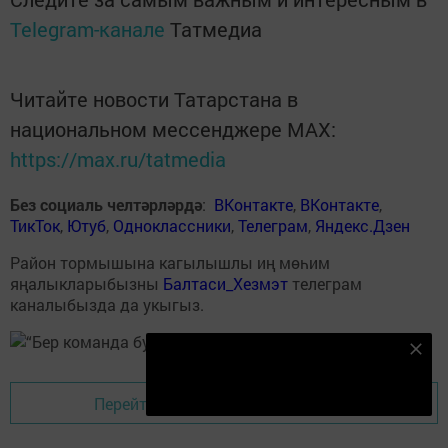
Telegram-канале
Татмедиа
Читайте новости Татарстана в
национальном мессенджере MАХ:
https://max.ru/tatmedia
Без социаль челтәрләрдә
:
ВКонтакте
,
ВКонтакте
,
ТикТок
,
Ютуб
,
Одноклассники
,
Телеграм
,
Яндекс.Дзен
Район тормышына кагылышлы иң мөһим
яңалыкларыбызны
Балтаси_Хезмэт
телеграм
каналыбызда да укыгыз.
Безнең Яндекс Дзен каналына языл
Подписаться
Перейти на страницу новости