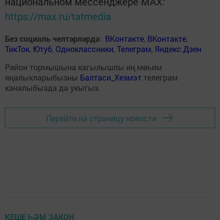
национальном мессенджере MАХ:
https://max.ru/tatmedia
Без социаль челтәрләрдә
:
ВКонтакте
,
ВКонтакте
,
ТикТок
,
Ютуб
,
Одноклассники
,
Телеграм
,
Яндекс.Дзен
Район тормышына кагылышлы иң мөһим
яңалыкларыбызны
Балтаси_Хезмэт
телеграм
каналыбызда да укыгыз.
Перейти на страницу новости
КЕШЕ ҺӘМ ЗАКОН