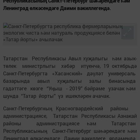
Республикасының Санкт-Петербург шәһәрендәге һәм
Ленинград өлкәсендәге Даими вәкиллегендә.
Татарстан Республикасы Авыл хуҗалыгы һәм азык-
төлек министрлыгы хәбәр итүенчә, 19 октябрьдә
Санкт-Петербургта «Хасанский» дәүләт универсаль
базарында авыл хуҗалыгы залы бинасында
гадәттәге көзге “Уңыш - 2019” бәйрәме узачак һәм
шунда “Татар йорты” үз ишекләрен ачачак.
Санкт‑Петербургның Красногвардейский районы
администрациясе, Татарстан Республикасы Азнакай
районы администрациясе һәм Татарстан
Республикасының Санкт-Петербург шәһәрендәге һәм
Ленинград өлкәсендәге Даими вәкиллеге ярдәмендә