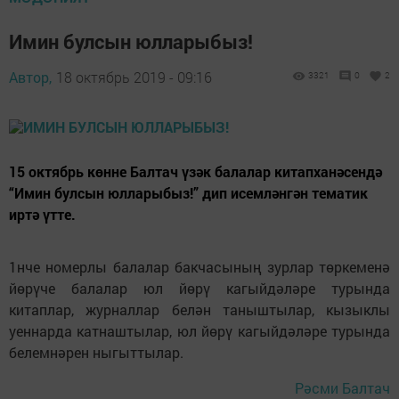
Имин булсын юлларыбыз!
Автор,
18 октябрь 2019 - 09:16
3321
0
2
15 октябрь көнне Балтач үзәк балалар китапханәсендә
“Имин булсын юлларыбыз!” дип исемләнгән тематик
иртә үтте.
1нче номерлы балалар бакчасының зурлар төркеменә
йөрүче балалар юл йөрү кагыйдәләре турында
китаплар, журналлар белән таныштылар, кызыклы
уеннарда катнаштылар, юл йөрү кагыйдәләре турында
белемнәрен ныгыттылар.
Рәсми Балтач