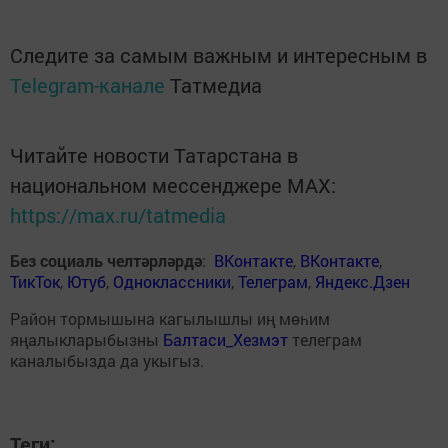
Следите за самым важным и интересным в
Telegram-канале
Татмедиа
Читайте новости Татарстана в
национальном мессенджере MАХ:
https://max.ru/tatmedia
Без социаль челтәрләрдә
:
ВКонтакте
,
ВКонтакте
,
ТикТок
,
Ютуб
,
Одноклассники
,
Телеграм
,
Яндекс.Дзен
Район тормышына кагылышлы иң мөһим
яңалыкларыбызны
Балтаси_Хезмэт
телеграм
каналыбызда да укыгыз.
Теги: