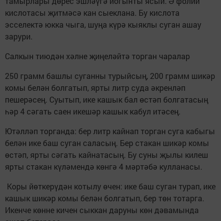
тамырлары дөрес эшләүгә йогынты ясый. Ә фолий
кислотасы җитмәсә кан сыеклана. Бу кислота
эсселектә юкка чыга, шуңа күрә кыяклы суган ашау
зарури.
Салкын тиюдән хәлне җиңеләйтә торган чаралар
250 грамм башлы суганны турыйсың, 200 грамм шикәр
комы белән болгатып, ярты литр суда әкренләп
пешерәсең. Суытып, ике кашык бал өстәп болгатасың
һәр 4 сәгать саен икешәр кашык кабул итәсең.
Ютәлләп торганда: бер литр кайнап торган суга кабыгы
белән ике баш суган саласың. Бер стакан шикәр комы
өстәп, ярты сәгать кайнатасың. Бу суны җылы килеш
ярты стакан күләмендә көнгә 4 мәртәбә кулланасы.
Коры йөткерүдән котылу өчен: ике баш суган турап, ике
кашык шикәр комы белән болгатып, бер төн тотарга.
Икенче көнне кичен сыккан даруны көн дәвамында