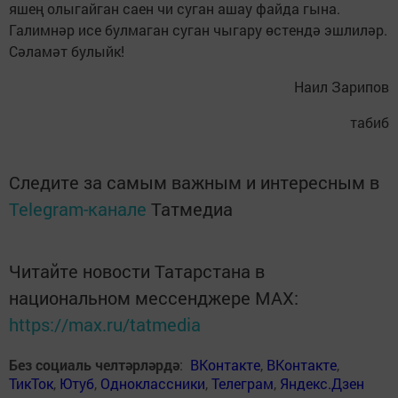
яшең олыгайган саен чи суган ашау файда гына.
Галимнәр исе булмаган суган чыгару өстендә эшлиләр.
Сәламәт булыйк!
Наил Зарипов
табиб
Следите за самым важным и интересным в
Telegram-канале
Татмедиа
Читайте новости Татарстана в
национальном мессенджере MАХ:
https://max.ru/tatmedia
Без социаль челтәрләрдә
:
ВКонтакте
,
ВКонтакте
,
ТикТок
,
Ютуб
,
Одноклассники
,
Телеграм
,
Яндекс.Дзен