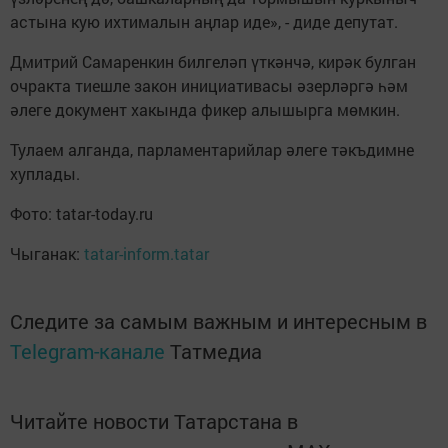
астына кую ихтималын аңлар иде», - диде депутат.
Дмитрий Самаренкин билгеләп үткәнчә, кирәк булган
очракта тиешле закон инициативасы әзерләргә һәм
әлеге документ хакында фикер алышырга мөмкин.
Тулаем алганда, парламентарийлар әлеге тәкъдимне
хуплады.
Фото: tatar-today.ru
Чыганак:
tatar-inform.tatar
Следите за самым важным и интересным в
Telegram-канале
Татмедиа
Читайте новости Татарстана в