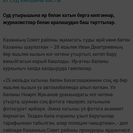
Суд утырышына ир белән хатын бергә килгәннәр,
журналистлар белән аралашудан баш тарттылар.
Казанның Совет районы җәмәгать суды җәй көне бөтен
Казанны шаулаткан – 28 яшьлек Иван Дмитриевның
бер яшьлек кызын юл читенә утыртып, китеп бару
вакыйгасын карый башлады. Ир-атны баланы
куркыныч хәлдә калдыруда гаеплиләр.
«25 июльдә хатыны белән бәхәсләшкәннән соң, ир бер
яшьлек кызын үз автомобилендә алып киткән. Ул
баланы Нәҗип Җиһанов урамындагы юл читенә
утырта, шуннан соң фотога төшереп, хатынына
фотосурәт җибәрә. Әмма хатыны ул фотога әһәмият
бирмәгән. Тиздән бала очраклы узып баручылар
тарафыннан табылган, алар полиция чакырткан», - дип
сөйләде Казанның Совет районы прокуроры ярдәмчесе