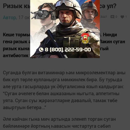
Ризык кына түгел, дәва да. Нәрсә ул?
Автор,
17 октябрь 2019 - 21:21
3441
0
1
Кеше тормышында суган бик зур урын били. Нинди
генә ризык әзерләсәк тә сугансыз булмый. Ләкин суган
ризык кына түгел, ул дәва да. Бүген бу табигый
антибиотик турында сөйләп үтәсем килә.
Суганда булган витаминнар һәм микроэлементлар аны
бик күп төрле кулланырга мөмкинлек бирә. Бу турыда
әле урта гасырларда ук Әбугалисина язып калдырган:
“Суган әчелеге белән ашказанын ныгыта, аппетитны
уята. Суган суы җәрәхәтләрне дәвалый, тамак төбе
авыртуын бетерә...”
Әле кайчан гына мич артында эленеп торган суган
бәйләмнәре йортның һавасын чистартуга сәбәп