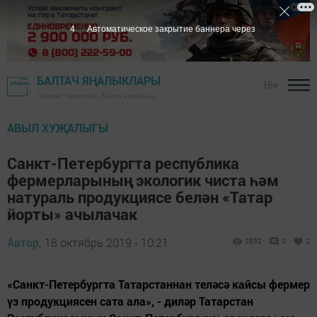
3
Автоматическое закрытие баннера через
БАЛТАЧ ЯҢАЛЫКЛАРЫ
16+
"Хезмәт" газетасы - Балтач районы
АВЫЛ ХУҖАЛЫГЫ
Санкт-Петербургта республика
фермерларының экологик чиста һәм
натураль продукциясе белән «Татар
йорты» ачылачак
Автор,
18 октябрь 2019 - 10:21
2952
0
2
«Санкт-Петербургта Татарстаннан теләсә кайсы фермер
үз продукциясен сата ала», - диләр Татарстан