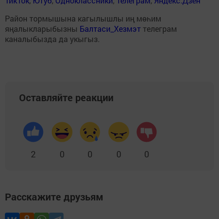
ТикТок
,
Ютуб
,
Одноклассники
,
Телеграм
,
Яндекс.Дзен
Район тормышына кагылышлы иң мөһим
яңалыкларыбызны
Балтаси_Хезмэт
телеграм
каналыбызда да укыгыз.
Оставляйте реакции
2
0
0
0
0
Расскажите друзьям