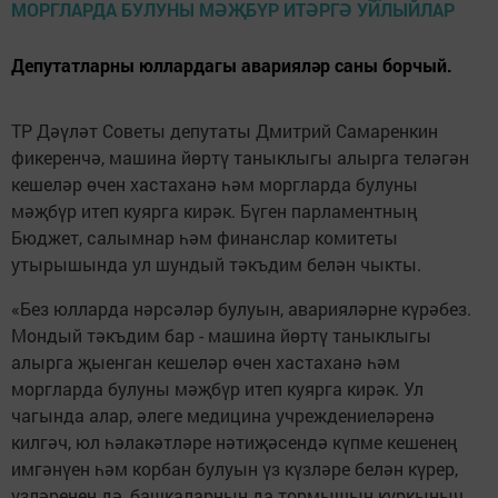
Депутатларны юллардагы аварияләр саны борчый.
ТР Дәүләт Советы депутаты Дмитрий Самаренкин
фикеренчә, машина йөртү таныклыгы алырга теләгән
кешеләр өчен хастаханә һәм моргларда булуны
мәҗбүр итеп куярга кирәк. Бүген парламентның
Бюджет, салымнар һәм финанслар комитеты
утырышында ул шундый тәкъдим белән чыкты.
«Без юлларда нәрсәләр булуын, аварияләрне күрәбез.
Мондый тәкъдим бар - машина йөртү таныклыгы
алырга җыенган кешеләр өчен хастаханә һәм
моргларда булуны мәҗбүр итеп куярга кирәк. Ул
чагында алар, әлеге медицина учреждениеләренә
килгәч, юл һәлакәтләре нәтиҗәсендә күпме кешенең
имгәнүен һәм корбан булуын үз күзләре белән күрер,
үзләренең дә, башкаларның да тормышын куркыныч