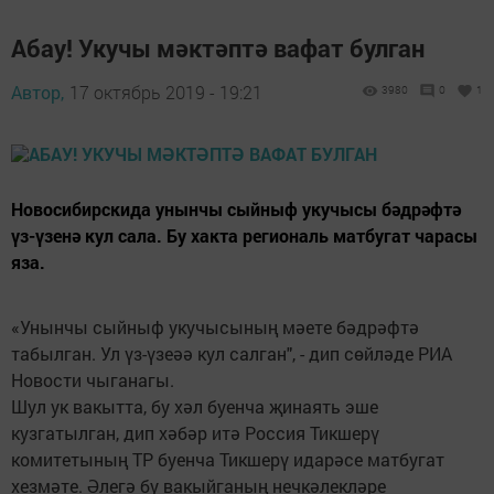
Абау! Укучы мәктәптә вафат булган
Автор,
17 октябрь 2019 - 19:21
3980
0
1
Новосибирскида унынчы сыйныф укучысы бәдрәфтә
үз-үзенә кул сала. Бу хакта региональ матбугат чарасы
яза.
«Унынчы сыйныф укучысының мәете бәдрәфтә
табылган. Ул үз-үзеәә кул салган", - дип сөйләде РИА
Новости чыганагы.
Шул ук вакытта, бу хәл буенча җинаять эше
кузгатылган, дип хәбәр итә Россия Тикшерү
комитетының ТР буенча Тикшерү идарәсе матбугат
хезмәте. Әлегә бу вакыйганың нечкәлекләре