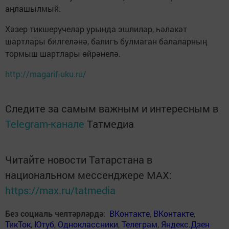
аңлашылмый.
Хәзер тикшерүчеләр урында эшлиләр, һәлакәт
шартлары билгеләнә, балигъ булмаган балаларның
тормыш шартлары өйрәнелә.
http://magarif-uku.ru/
Следите за самым важным и интересным в
Telegram-канале
Татмедиа
Читайте новости Татарстана в
национальном мессенджере MАХ:
https://max.ru/tatmedia
Без социаль челтәрләрдә
:
ВКонтакте
,
ВКонтакте
,
ТикТок
,
Ютуб
,
Одноклассники
,
Телеграм
,
Яндекс.Дзен