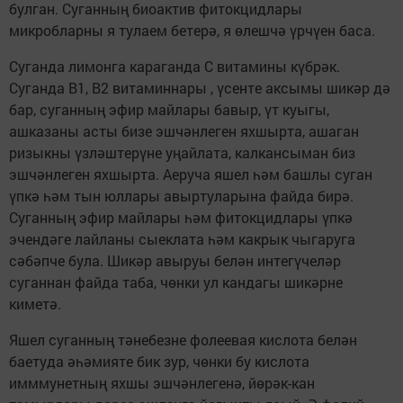
булган. Суганның биоактив фитокцидлары
микробларны я тулаем бетерә, я өлешчә үрчүен баса.
Суганда лимонга караганда С витамины күбрәк.
Суганда В1, В2 витаминнары , үсенте аксымы шикәр дә
бар, суганның эфир майлары бавыр, үт куыгы,
ашказаны асты бизе эшчәнлеген яхшырта, ашаган
ризыкны үзләштерүне уңайлата, калкансыман биз
эшчәнлеген яхшырта. Аеруча яшел һәм башлы суган
үпкә һәм тын юллары авыртуларына файда бирә.
Суганның эфир майлары һәм фитокцидлары үпкә
эчендәге лайланы сыеклата һәм какрык чыгаруга
сәбәпче була. Шикәр авыруы белән интегүчеләр
суганнан файда таба, чөнки ул кандагы шикәрне
киметә.
Яшел суганның тәнебезне фолеевая кислота белән
баетуда әһәмияте бик зур, чөнки бу кислота
имммунетның яхшы эшчәнлегенә, йөрәк-кан