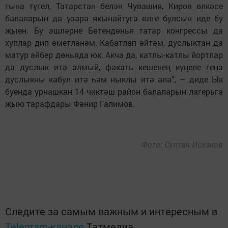
гына түгел, Татарстан белән Чувашия, Киров өлкәсе
балаларын да үзара якынайтуга өлге булсын иде бу
җыен. Бу эшләрне Бөтендөнья татар конгрессы да
хуплар дип өметләнәм. Кабатлап әйтәм, дуслыктан да
матур әйбер дөньяда юк. Акча да, катлы-катлы йортлар
да дуслык итә алмый, фәкать кешенең күңеле генә
дуслыкны кабул итә һәм ныклы итә ала”, – диде Ык
буенда урнашкан 14 чиктәш район балаларын лагерьга
җыю тарафдары Фәнир Галимов.
Фото: Султан Исхаков
Следите за самым важным и интересным в
Telegram-канале
Татмедиа