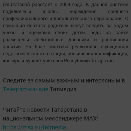
(edu.tatar.ru) работает с 2009 года. К данной системе
подключены школы, учреждения среднего
профессионального и дополнительного образования. С
помощью портала родители могут следить за ходом
учебы и оценками своих детей, ведь на сайте
размещены электронные дневники и расписания
занятий. На базе системы реализован функционал
педагогической аттестации, повышения квалификации,
конкурсы лучших учителей Республики Татарстан.
Следите за самым важным и интересным в
Telegram-канале
Татмедиа
Читайте новости Татарстана в
национальном мессенджере MАХ:
https://max.ru/tatmedia