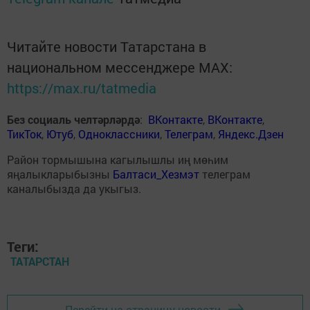
Читайте новости Татарстана в
национальном мессенджере MАХ:
https://max.ru/tatmedia
Без социаль челтәрләрдә
:
ВКонтакте
,
ВКонтакте
,
ТикТок
,
Ютуб
,
Одноклассники
,
Телеграм
,
Яндекс.Дзен
Район тормышына кагылышлы иң мөһим
яңалыкларыбызны
Балтаси_Хезмэт
телеграм
каналыбызда да укыгыз.
Теги:
ТАТАРСТАН
Перейти на страницу новости