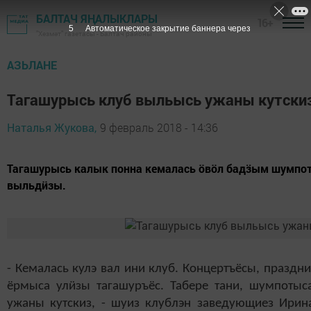
БАЛТАЧ ЯҢАЛЫКЛАРЫ
16+
5
Автоматическое закрытие баннера через
"Хезмәт" газетасы - Балтач районы
АЗЬЛАНЕ
Тагашурысь клуб выльысь ужаны кутски
Наталья Жукова,
9 февраль 2018 - 14:36
Тагашурысь калык понна кемалась ӧвӧл бадӟым шумпото
выльдӥзы.
- Кемалась кулэ вал ини клуб. Концертъёсы, праздн
ёрмыса ул
ӥ
зы тагашуръёс. Табере тани, шумпоты
ужаны кутскиз, - шуиз клублэн заведующиез Ирина