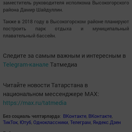
заместитель руководителя исполкома Высокогорского
района Дамир Шайдуллин.
Также в 2018 году в Высокогорском районе планируют
построить парк отдыха и муниципальный
плавательный бассейн.
Следите за самым важным и интересным в
Telegram-канале
Татмедиа
Читайте новости Татарстана в
национальном мессенджере MАХ:
https://max.ru/tatmedia
Без социаль челтәрләрдә
:
ВКонтакте
,
ВКонтакте
,
ТикТок
,
Ютуб
,
Одноклассники
,
Телеграм
,
Яндекс.Дзен