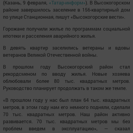
(Казань, 9 февраля,
«Татар-информ»
). В Высокогорском
районе завершилось заселение в 156-квартирный дом
по улице Станционная, пишут «Высокогорские вести».
Горожане получили жилье по программам социальной
ипотеки и расселения аварийного жилья.
В девять квартир заселились ветераны и вдовы
ветеранов Великой Отечественной войны.
В прошлом году Высокогорский район стал
рекордсменом по вводу жилья. Новые хозяева
облюбовали более 80 тыс. квадратных метров.
Руководство планирует продолжать в таком же темпе.
«В прошлом году у нас был план 64 тыс. квадратных
метров, в этом году нам его немного подняли, сделали
70 тыс. квадратных метров. Наш район активно
развивается. 70 тыс. квадратных метров мы без
проблем введем в эксплуатацию», — сказал