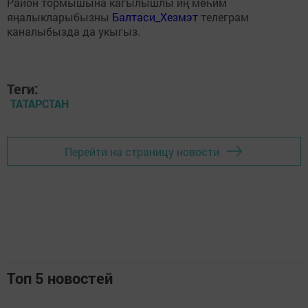
Район тормышына кагылышлы иң мөһим
яңалыкларыбызны
Балтаси_Хезмэт
телеграм
каналыбызда да укыгыз.
Теги:
ТАТАРСТАН
Перейти на страницу новости
Топ 5 новостей