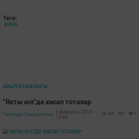
Теги:
КЛУБ
АВЫЛ ХУҖАЛЫГЫ
“Якты юл”да хисап тоталар
9 февраль 2018 -
Гөлзидә Газизуллина,
4232
0
0
13:48