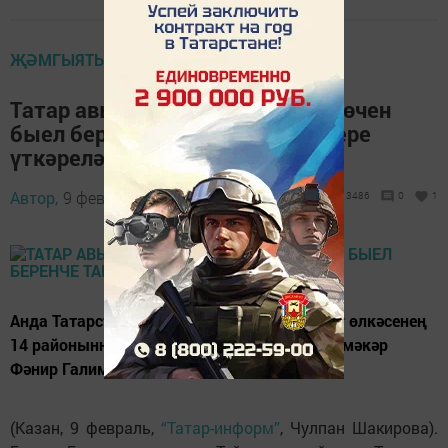
ҖӘМГЫЯТЬ
Татар авылларындагы балалар өчен
быел беренче тапкыр авыл лагере
үткәрелә
Автор,
9 февраль 2018 - 13:33
3486
0
1
Анда Татарстан, Башкортстан һәм Оренбург өлкәсенең
14 районыннан 70 бала килүе көтелә, ди эшмәкәр
Фәнир Галимов.
(Казан, 9 февраль,
“Татар-информ”
, Чулпан Шакирова).