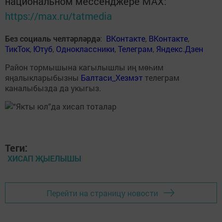
национальном мессенджере MАХ:
https://max.ru/tatmedia
Без социаль челтәрләрдә
:
ВКонтакте
,
ВКонтакте
,
ТикТок
,
Ютуб
,
Одноклассники
,
Телеграм
,
Яндекс.Дзен
Район тормышына кагылышлы иң мөһим
яңалыкларыбызны
Балтаси_Хезмэт
телеграм
каналыбызда да укыгыз.
Теги:
ХИСАП ҖЫЕЛЫШЫ
Перейти на страницу новости