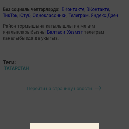
Без социаль челтәрләрдә
:
ВКонтакте
,
ВКонтакте
,
ТикТок
,
Ютуб
,
Одноклассники
,
Телеграм
,
Яндекс.Дзен
Район тормышына кагылышлы иң мөһим
яңалыкларыбызны
Балтаси_Хезмэт
телеграм
каналыбызда да укыгыз.
Теги:
ТАТАРСТАН
Перейти на страницу новости