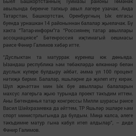
Быел Башкортстанның Туймазы районы Төмәнәк
авылында беренче тапкыр авыл лагере узачак. Анда
Татарстан, Башкортстан, Оренбургның Ык елгасы
буенда урнашкан 14 районыннан балалар җыелачак. Бу
хакта “Татар-информ”га “Россиянең татар авыллары
ассоциациясе” Бөтенроссия иҗтимагый оешмасы
рәисе Фәнир Галимов хәбәр итте.
“Дуслыктан та матуррак күренеш юк дөньяда.
Ызандаш республика һәм төбәкләрдә өлкәннәр белән
дуслык күпере булдыру әйбәт, әмма ул 100 процент
нәтиҗә бирми. Балалар, яшьләрне дә җәлеп итү кирәк.
Шул җәһәттән мин Ык буе авыллары балаларын
махсус лагерьга җыю турында проект тәкъдим иттем.
Аны Бөтендөнья татар конгрессы Милли шурасы рәисе
Васил Шәйхразиевка да әйттем, ТР Яшьләр эшләре һәм
спорт министрлыгында да булдым. Миңа калса, әлеге
тәкъдимне матур гына кабул итеп алдылар”, – диде
Фәнир Галимов.