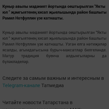
Куныр авылы мәдәният йортында оештырылган "Якты
юл " җәмгыятенең хисап җыелышында район башлыгы
Рамил Нотфуллин үзе катнашты.
Куныр авылы мәдәният йортында оештырылган "Якты
юл " җәмгыятенең хисап җыелышында район башлыгы
Рамил Нотфуллин үзе катнашты. Узган елга нәтиҗәләр
ясалды, агымдагысына бурыч-максатлар билгеләнде.
Матур традиция буенча алдынгыларны да
бүләкләделәр.
Следите за самым важным и интересным в
Telegram-канале
Татмедиа
Читайте новости Татарстана в