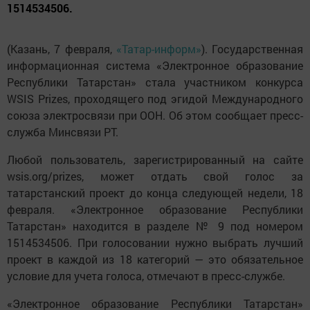
1514534506.
(Казань, 7 февраля,
«Татар-информ»
). Государственная
информационная система «Электронное образование
Республики Татарстан» стала участником конкурса
WSIS Prizes, проходящего под эгидой Международного
союза электросвязи при ООН. Об этом сообщает пресс-
служба Минсвязи РТ.
Любой пользователь, зарегистрированный на сайте
wsis.org/prizes, может отдать свой голос за
татарстанский проект до конца следующей недели, 18
февраля. «Электронное образование Республики
Татарстан» находится в разделе № 9 под номером
1514534506. При голосовании нужно выбрать лучший
проект в каждой из 18 категорий — это обязательное
условие для учета голоса, отмечают в пресс-службе.
«Электронное образование Республики Татарстан»