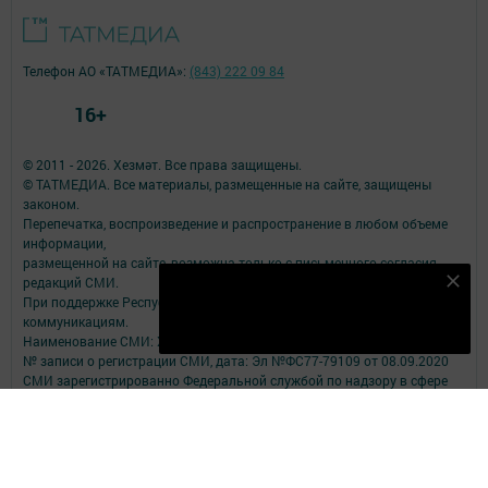
Телефон АО «ТАТМЕДИА»:
(843) 222 09 84
16+
© 2011 - 2026. Хезмәт. Все права защищены.
© ТАТМЕДИА. Все материалы, размещенные на сайте, защищены
законом.
Перепечатка, воспроизведение и распространение в любом объеме
информации,
размещенной на сайте, возможна только с письменного согласия
редакций СМИ.
Безнең Яндекс Дзен каналына языл
При поддержке Республиканского агентства по печати и массовым
Подписаться
коммуникациям.
Наименование СМИ: Хезмәт
№ записи о регистрации СМИ, дата: Эл №ФС77-79109 от 08.09.2020
СМИ зарегистрированно Федеральной службой по надзору в сфере
связи,
информационных технологий и массовых коммуникаций
ФИО главного редактора: Закиев Вакиф Мансурович
Адрес редакции: 422250, Республика Татарстан, Балтасинский район,
пгт. Балтаси, ул. Ленина, д. 91