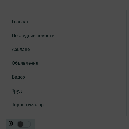
Главная
Последние новости
Азьлане
Объявления
Видео
Труд
Төрле темалар