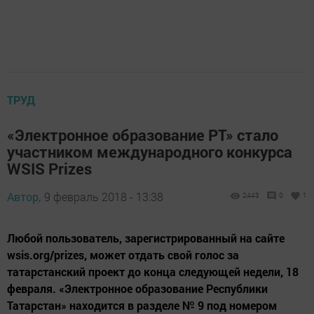
ТРУД
«Электронное образование РТ» стало
участником международного конкурса
WSIS Prizes
Автор,
9 февраль 2018 - 13:38
2443
0
1
Любой пользователь, зарегистрированный на сайте
wsis.org/prizes, может отдать свой голос за
татарстанский проект до конца следующей недели, 18
февраля. «Электронное образование Республики
Татарстан» находится в разделе № 9 под номером