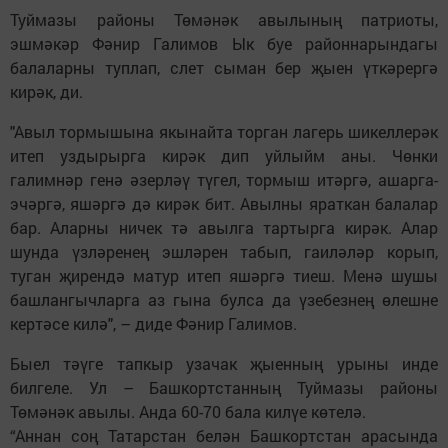
Туймазы районы Төмәнәк авылының патриоты,
эшмәкәр Фәнир Галимов Ык буе районнарындагы
балаларны туплап, слет сыман бер җыен үткәрергә
кирәк, ди.
"Авыл тормышына якынайта торган лагерь шикеллерәк
итеп уздырырга кирәк дип уйлыйм аны. Чөнки
галимнәр генә әзерләү түгел, тормыш итәргә, ашарга-
эчәргә, яшәргә дә кирәк бит. Авылны яраткан балалар
бар. Аларны ничек тә авылга тартырга кирәк. Алар
шунда үзләренең эшләрен табып, гаиләләр корып,
туган җирендә матур итеп яшәргә тиеш. Менә шушы
башлангычларга аз гына булса да үзебезнең өлешне
кертәсе килә", – диде Фәнир Галимов.
Быел тәүге тапкыр узачак җыенның урыны инде
билгеле. Ул – Башкортстанның Туймазы районы
Төмәнәк авылы. Анда 60-70 бала килүе көтелә.
“Аннан соң Татарстан белән Башкортстан арасында