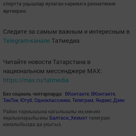
спортта уңышлар яулаган һәркемгә рәхмәтемне
җиткерәм.
Следите за самым важным и интересным в
Telegram-канале
Татмедиа
Читайте новости Татарстана в
национальном мессенджере MАХ:
https://max.ru/tatmedia
Без социаль челтәрләрдә
:
ВКонтакте
,
ВКонтакте
,
ТикТок
,
Ютуб
,
Одноклассники
,
Телеграм
,
Яндекс.Дзен
Район тормышына кагылышлы иң мөһим
яңалыкларыбызны
Балтаси_Хезмэт
телеграм
каналыбызда да укыгыз.