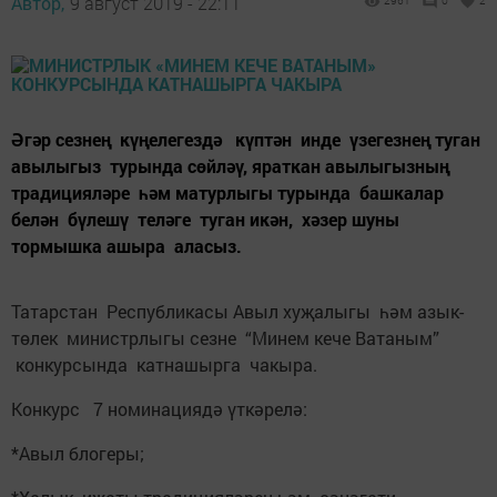
Автор,
9 август 2019 - 22:11
2961
0
2
Әгәр сезнең күңелегездә күптән инде үзегезнең туган
авылыгыз турында сөйләү, яраткан авылыгызның
традицияләре һәм матурлыгы турында башкалар
белән бүлешү теләге туган икән, хәзер шуны
тормышка ашыра аласыз.
Татарстан Республикасы Авыл хуҗалыгы һәм азык-
төлек министрлыгы сезне “Минем кече Ватаным”
конкурсында катнашырга чакыра.
Конкурс 7 номинациядә үткәрелә:
*Авыл блогеры;