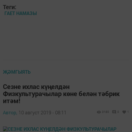
Теги:
ГАЕТ НАМАЗЫ
ҖӘМГЫЯТЬ
Сезне ихлас күңелдән
Физкультурачылар көне белән тәбрик
итәм!
Автор,
10 август 2019 - 08:11
3180
0
1