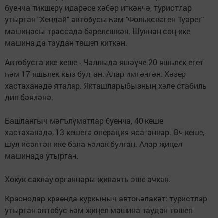
буенча тикшерү идарәсе хәбәр иткәнчә, туристлар
утырган "Хендай" автобусы һәм "Фольксваген Туарег"
машинасы трассада бәрелешкән. Шуннан соң ике
машина да таудан төшеп киткән.
Автобуста ике кеше - Чаллыда яшәүче 20 яшьлек егет
һәм 17 яшьлек кыз булган. Алар имгәнгән. Хәзер
хастаханәдә яталар. Якташларыбызның хәле стабиль
дип бәяләнә.
Башлангыч мәгълүматлар буенча, 40 кеше
хастаханәдә, 13 кешегә операция ясаганнар. Өч кеше,
шул исәптән ике бала һәлак булган. Алар җиңел
машинада утырган.
Хокук саклау органнары җинаять эше ачкан.
Краснодар краенда куркыныч автоһәлакәт: туристлар
утырган автобус һәм җиңел машина таудан төшеп