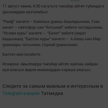
11 август көнне, 4:30 сәгатьтә тәкъбир әйтеп түбәндәге
урыннардан кузгалабыз:
“Раиф” мәчете – Каенлык урамы башларыннан, Үзәк
мәчет – светофор һәм “Алтынай” кибете чатларыннан,
“Ислам нуры” мәчете – “Бәхет” кибете (зират
башыннан), “Балтач нуры” мәчете – А.Алиш һәм Мир
урамнары чатыннан, Сорнай урамыннан.
Балтач мөхтәсибәте.
Искәрмә: Авылларда тәкъбир әйтеп, кайчан, кайдан
кузгаласын җирле имамнардан сораша аласыз.
Следите за самым важным и интересным в
Telegram-канале
Татмедиа