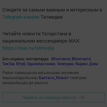
Следите за самым важным и интересным в
Telegram-канале
Татмедиа
Читайте новости Татарстана в
национальном мессенджере MАХ:
https://max.ru/tatmedia
Без социаль челтәрләрдә
:
ВКонтакте
,
ВКонтакте
,
ТикТок
,
Ютуб
,
Одноклассники
,
Телеграм
,
Яндекс.Дзен
Район тормышына кагылышлы иң мөһим
яңалыкларыбызны
Балтаси_Хезмэт
телеграм
каналыбызда да укыгыз.
Перейти на страницу новости