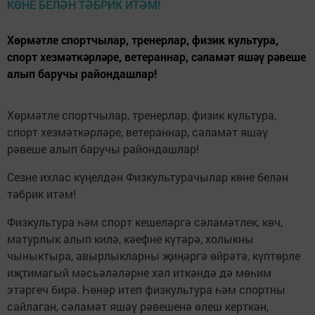
Хөрмәтле спортчылар, тренерлар, физик культура,
спорт хезмәткәрләре, ветераннар, сәламәт яшәү рәвеше
алып баручы райондашлар!
Хөрмәтле спортчылар, тренерлар, физик культура,
спорт хезмәткәрләре, ветераннар, сәламәт яшәү
рәвеше алып баручы райондашлар!
Сезне ихлас күңелдән Физкультурачылар көне белән
тәбрик итәм!
Физкультура һәм спорт кешеләргә сәламәтлек, көч,
матурлык алып килә, кәефне күтәрә, холыкны
чыныктыра, авырлыкларны җиңәргә өйрәтә, күптөрле
иҗтимагый мәсьәләләрне хәл иткәндә дә мөһим
этәргеч бирә. Һөнәр итеп физкультура һәм спортны
сайлаган, сәламәт яшәү рәвешенә өлеш керткән,