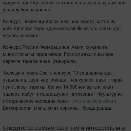
җиңүчеләрне бүләкләү тантанасына әзерләнү һәм аны
уздыру бюашкарыла.
Конкурс номинацияләре һәм конкурста катнашу
кагыйдәләре турындаwww.nasledie-sela.ru сайтында
укырга мөмкин.
Конкурс Россия Федерациясе Авыл хуҗалыгы
министрлыгы ярдәмендә Россия авыл яшьләре
берлеге тарафыннан уздырыла.
Белешмә өчен: Әлеге конкурс 10 ел дәвамында
уздырыла, шул чор эчендә конкурска авыл торак
пунктлары тарихы белән 14 000нән артык иҗат
эшләре кабул ителде, шулар нигезендә «Культурно-
историческое наследие села»
www.nasledie-sela.ru
Бөтенроссия мәгълүмат порталы булдырылды.
Следите за самым важным и интересным в