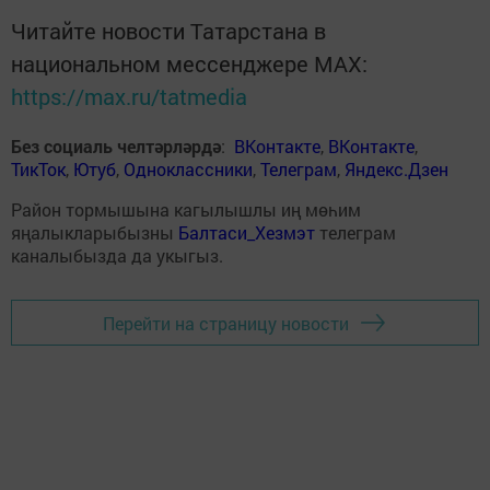
Читайте новости Татарстана в
национальном мессенджере MАХ:
https://max.ru/tatmedia
Без социаль челтәрләрдә
:
ВКонтакте
,
ВКонтакте
,
ТикТок
,
Ютуб
,
Одноклассники
,
Телеграм
,
Яндекс.Дзен
Район тормышына кагылышлы иң мөһим
яңалыкларыбызны
Балтаси_Хезмэт
телеграм
каналыбызда да укыгыз.
Перейти на страницу новости