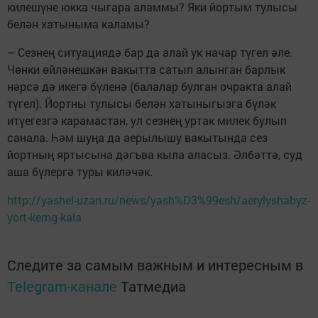
килешүне юкка чыгара аламмы? Яки йортым тулысы
белән хатыныма каламы?
– Сезнең ситуациядә бар да алай ук начар түгел әле.
Чөнки өйләнешкән вакытта сатып алынган барлык
нәрсә дә икегә бүленә (балалар булган очракта алай
түгел). Йортны тулысы белән хатыныгызга бүләк
итүегезгә карамастан, ул сезнең уртак милек булып
санала. Һәм шуңа да аерылышу вакытында сез
йортның яртысына дәгъва кыла аласыз. Әлбәттә, суд
аша бүлергә туры киләчәк.
http://yashel-uzan.ru/news/yash%D3%99esh/aerylyshabyz-
yort-kemg-kala
Следите за самым важным и интересным в
Telegram-канале
Татмедиа