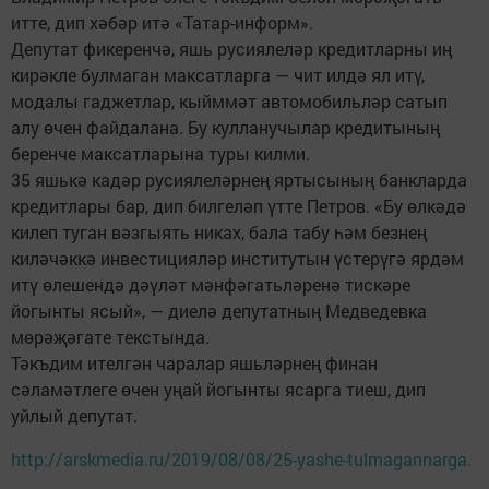
итте, дип хәбәр итә «Татар-информ».
Депутат фикеренчә, яшь русиялеләр кредитларны иң
кирәкле булмаган максатларга — чит илдә ял итү,
модалы гаджетлар, кыйммәт автомобильләр сатып
алу өчен файдалана. Бу кулланучылар кредитының
беренче максатларына туры килми.
35 яшькә кадәр русиялеләрнең яртысының банкларда
кредитлары бар, дип билгеләп үтте Петров. «Бу өлкәдә
килеп туган вәзгыять никах, бала табу һәм безнең
киләчәккә инвестицияләр институтын үстерүгә ярдәм
итү өлешендә дәүләт мәнфәгатьләренә тискәре
йогынты ясый», — диелә депутатның Медведевка
мөрәҗәгате текстында.
Тәкъдим ителгән чаралар яшьләрнең финан
сәламәтлеге өчен уңай йогынты ясарга тиеш, дип
уйлый депутат.
http://arskmedia.ru/2019/08/08/25-yashe-tulmagannarga.