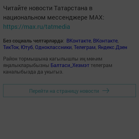
Читайте новости Татарстана в
национальном мессенджере MАХ:
https://max.ru/tatmedia
Без социаль челтәрләрдә
:
ВКонтакте
,
ВКонтакте
,
ТикТок
,
Ютуб
,
Одноклассники
,
Телеграм
,
Яндекс.Дзен
Район тормышына кагылышлы иң мөһим
яңалыкларыбызны
Балтаси_Хезмэт
телеграм
каналыбызда да укыгыз.
Перейти на страницу новости