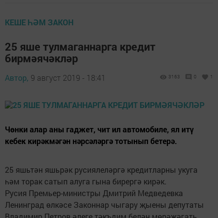
КЕШЕ ҺӘМ ЗАКОН
25 яше тулмаганнарга кредит
бирмәячәкләр
Автор,
9 август 2019 - 18:41
3163
0
1
Чөнки алар аны гаджет, чит ил автомобиле, ял итү
кебек кирәкмәгән нәрсәләргә тотынып бетерә.
25 яшьтән яшьрәк русиялеләргә кредитларны укуга
һәм торак сатып алуга гына бирергә кирәк.
Русия Премьер-министры Дмитрий Медведевка
Ленинград өлкәсе Законнар чыгару җыены депутаты
Владимир Петров әлеге тәкъдим белән мөрәҗәгать