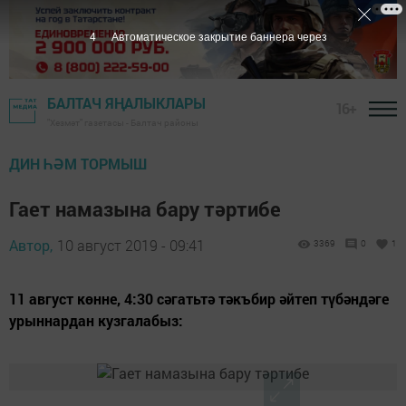
3
Автоматическое закрытие баннера через
БАЛТАЧ ЯҢАЛЫКЛАРЫ
16+
"Хезмәт" газетасы - Балтач районы
ДИН ҺӘМ ТОРМЫШ
Гает намазына бару тәртибе
Автор,
10 август 2019 - 09:41
3369
0
1
11 август көнне, 4:30 сәгатьтә тәкъбир әйтеп түбәндәге
урыннардан кузгалабыз: