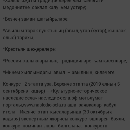
*Халык иҗаты традицияләрен һәм сәнәгати
мәдәниятне саклап калу һәм үстерү;
*Безнең заман шагыйрьләре;
*Авылым торак пунктының (авыл, утар (хутор), кышлак,
олыс) тарихы;
*Крестьян шәҗәрәләре;
*Россия халыкларының традицияләре һәм кәсепләре;
*Минем хыялымдагы авыл – авылның киләчәге.
Конкурс 2 этапта уза. Беренче этапта (2019 елның 5
сентябренә кадәр) – «Культурно-историческое
наследие села» наследие-села.рф мәгълүмат
порталы,www.nasledie-sela.ru аша заявкалар кабул
ителә. Икенче этап кысаларында (30 октябрьгә
кадәря) экспертным жюрисы конкурс эшләрен бәяли,
конкурс номинантлары билгеләнә, конкурста