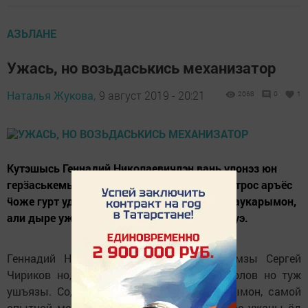
АЗЬЛАНЕ
Ужась, но возьдаськись механизатор
Наталья Жукова,
9 август 2019 - 20:21
2068
0
1
Кутэшысь Геннадий Николаевичлэн вань улонэз юн
герӟаськемын музъемен, техникаен. Солэн трос аръёс
ӵоже гурт удысын тыршемез гажамон но таукарымон,
али дыре ужась егитъёслы зэмос пример луэ.
Геннадий Николаевич Ефремовез агрономзы Сергей
Чириков но, кивалтӥсьсы Николай Колоколов но туж
ушъязы. Со, пе, милям самой адӟем карымон, самой
опытной механизатормы. «Кыӵе гинэ дыре ужаны ӧд