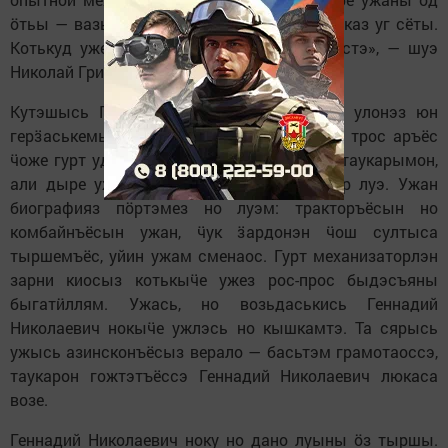
ӧтьы — вазь ӵукна-а, уйин-а — огпол но отказ уг сёты.
Котькуд ужез одӥг кыл но вератэк быдэстэ», — шуэ
Николай Григорьевич.
Кутэшысь Геннадий Николаевичлэн вань улонэз юн
герӟаськемын музъемен, техникаен. Солэн трос аръёс
ӵоже гурт удысын тыршемез гажамон но таукарымон,
али дыре ужась егитъёслы зэмос пример луэ. Ужан
биографияз пӧртэмез но луэм: тракторъёсын но
комбайнъёсын ужан, ӵук ӟардонэн ӵош султыса
тыршемъёс, уйин ужам сменаос. Гурт механизаторлэн
зарни киосыз котькыӵе ужез рос-прос быдэсъяны
быгатӥллям. Ужась, но возьдаськись Геннадий
Николаевич нокыӵе ужлэсь но кышкамтэ. Та сярысь
ужысь азинсконъёсыз верало — басьтэм грамотаоссэ,
таукарон гожтэтъёссэ Геннадий Николаевич люкаса
возе.
Геннадий Николаевич ноку но дано луыны ӧз тыршы.