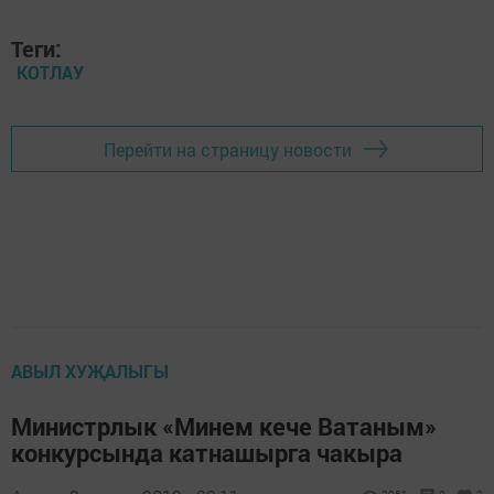
Теги:
КОТЛАУ
Перейти на страницу новости
АВЫЛ ХУҖАЛЫГЫ
Министрлык «Минем кече Ватаным»
конкурсында катнашырга чакыра