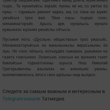
гыре... Та нуналъёсы зоръёс луизы ке но, со ужтэк ӧз
пукы — гаражын ремонт кариз, ма, со сяна но мукет
ужъёсыз трос вал. Тӥни озьы тыршо соос,
механизаторъёс. Арысь аре, нуналысь нуналэ
кужымзэс музъем ужъёслы сётыса.
Пусъеме потэ, «Дуслык» обществоын трос ужасьёс.
Механизаторъёсын но ваньмынызы вераськыны ӧз
луы. Но соос пӧлысь котькудӥз гажамон, ушъямон но
газетэ гожтымон. Оскисько, соосын но вуонояз газет
бамъёсын тодматскомы шуыса. Нош Николай
Григорьевичлы азьпалаз но азинлыко ужаны,
коллективезлэсь ӟечсэ гинэ адӟыны мед кылдоз.
Следите за самым важным и интересным в
Telegram-канале
Татмедиа