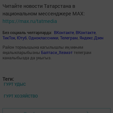
Читайте новости Татарстана в
национальном мессенджере MАХ:
https://max.ru/tatmedia
Без социаль челтәрләрдә
:
ВКонтакте
,
ВКонтакте
,
ТикТок
,
Ютуб
,
Одноклассники
,
Телеграм
,
Яндекс.Дзен
Район тормышына кагылышлы иң мөһим
яңалыкларыбызны
Балтаси_Хезмэт
телеграм
каналыбызда да укыгыз.
Теги:
ГУРТ УДЫС
ГУРТ ХОЗЯЙСТВО