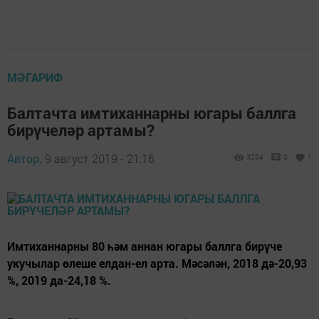
МӘГАРИФ
Балтачта имтиханнарны югары баллга
бирүчеләр артамы?
Автор,
9 август 2019 - 21:16
3234
0
1
Имтиханнарны 80 һәм аннан югары баллга бирүче
укучылар өлеше елдан-ел арта. Мәсәлән, 2018 дә-20,93
%, 2019 да-24,18 %.