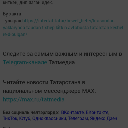
киткән, дип язган идек.
Бу хакта
тулырак:
https://intertat.tatar/hewef_heter/krasnodar-
yaklarynda-taudan-t-shep-kitk-n-avtobusta-tatarstan-keshel-
re-d-bulgan/
Следите за самым важным и интересным в
Telegram-канале
Татмедиа
Читайте новости Татарстана в
национальном мессенджере MАХ:
https://max.ru/tatmedia
Без социаль челтәрләрдә
:
ВКонтакте
,
ВКонтакте
,
ТикТок
,
Ютуб
,
Одноклассники
,
Телеграм
,
Яндекс.Дзен