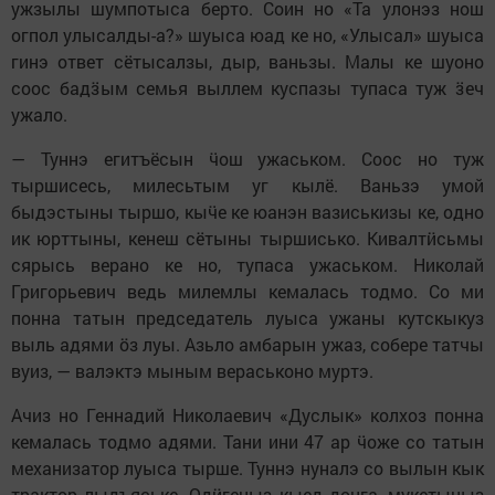
ужзылы шумпотыса берто. Соин но «Та улонэз нош
огпол улысалды-а?» шуыса юад ке но, «Улысал» шуыса
гинэ ответ сётысалзы, дыр, ваньзы. Малы ке шуоно
соос бадӟым семья выллем куспазы тупаса туж ӟеч
ужало.
— Туннэ егитъёсын ӵош ужаськом. Соос но туж
тыршисесь, милесьтым уг кылё. Ваньзэ умой
быдэстыны тыршо, кыӵе ке юанэн вазиськизы ке, одно
ик юрттыны, кенеш сётыны тыршисько. Кивалтӥсьмы
сярысь верано ке но, тупаса ужаськом. Николай
Григорьевич ведь милемлы кемалась тодмо. Со ми
понна татын председатель луыса ужаны кутскыкуз
выль адями ӧз луы. Азьло амбарын ужаз, собере татчы
вуиз, — валэктэ мыным вераськоно муртэ.
Ачиз но Геннадий Николаевич «Дуслык» колхоз понна
кемалась тодмо адями. Тани ини 47 ар ӵоже со татын
механизатор луыса тырше. Туннэ нуналэ со вылын кык
трактор лыдъяське. Одӥгеныз кыед донга, мукетыныз