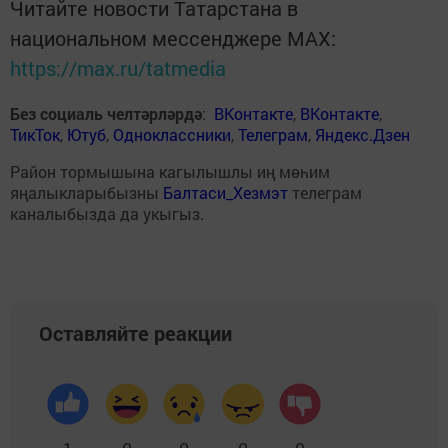
Читайте новости Татарстана в
национальном мессенджере MАХ:
https://max.ru/tatmedia
Без социаль челтәрләрдә
:
ВКонтакте
,
ВКонтакте
,
ТикТок
,
Ютуб
,
Одноклассники
,
Телеграм
,
Яндекс.Дзен
Район тормышына кагылышлы иң мөһим
яңалыкларыбызны
Балтаси_Хезмэт
телеграм
каналыбызда да укыгыз.
Оставляйте реакции