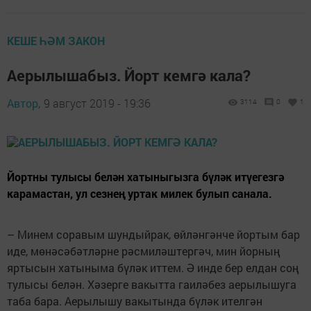
КЕШЕ ҺӘМ ЗАКОН
Аерылышабыз. Йорт кемгә кала?
Автор,
9 август 2019 - 19:36
3114
0
1
Йортны тулысы белән хатыныгызга бүләк итүегезгә
карамастан, ул сезнең уртак милек булып санала.
– Минем соравым шундыйрак, өйләнгәнче йортым бар
иде, мөнәсәбәтләрне рәсмиләштергәч, мин йорның
яртысын хатыныма бүләк иттем. Ә инде бер елдан соң
тулысы белән. Хәзерге вакытта гаиләбез аерылышуга
таба бара. Аерылышу вакытында бүләк ителгән