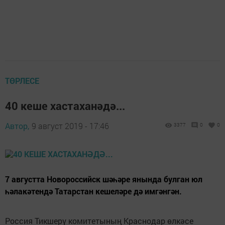
ТӨРЛЕСЕ
40 кеше хастаханәдә...
Автор,
9 август 2019 - 17:46
3377
0
0
7 августта Новороссийск шәһәре янында булган юл
һәлакәтендә Татарстан кешеләре дә имгәнгән.
Россия Тикшерү комитетының Краснодар өлкәсе