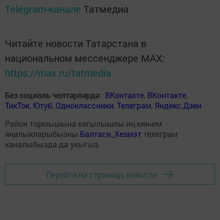
Telegram-канале
Татмедиа
Читайте новости Татарстана в
национальном мессенджере MАХ:
https://max.ru/tatmedia
Без социаль челтәрләрдә
:
ВКонтакте
,
ВКонтакте
,
ТикТок
,
Ютуб
,
Одноклассники
,
Телеграм
,
Яндекс.Дзен
Район тормышына кагылышлы иң мөһим
яңалыкларыбызны
Балтаси_Хезмэт
телеграм
каналыбызда да укыгыз.
Перейти на страницу новости