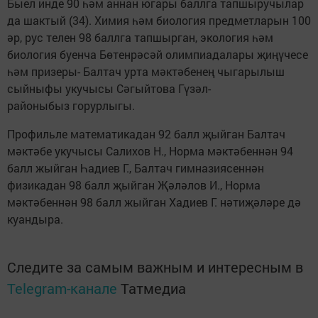
Быел инде 90 һәм аннан югары баллга тапшыручылар
да шактый (34). Химия һәм биология предметларын 100
әр, рус телен 98 баллга тапшырган, экология һәм
биология буенча Бөтенрәсәй олимпиадалары җиңүчесе
һәм призеры- Балтач урта мәктәбенең чыгарылыш
сыйныфы укучысы Сәгыйтова Гүзәл-
районыбыз горурлыгы.
Профильле математикадан 92 балл җыйган Балтач
мәктәбе укучысы Салихов Н., Норма мәктәбеннән 94
балл жыйган Һадиев Г., Балтач гимназиясеннән
физикадан 98 балл җыйган Җәләлов И., Норма
мәктәбеннән 98 балл жыйган Хадиев Г. нәтиҗәләре дә
куандыра.
Следите за самым важным и интересным в
Telegram-канале
Татмедиа