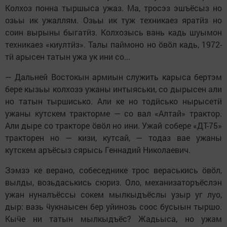
Колхоз понна тыршыса ужаз. Ма, тросэз эшъёсыз но
озьы ик ужаллям. Озьы ик туж техникаез яратӥз но
соин вырыны быгатӥз. Колхозысь вань кадь шуымон
техникаез «киултӥз». Талы паймоно но ӧвӧл кадь, 1972-
тӥ арысен татын ужа ук ини со...
— Дальней Востокын армиын служить карыса бертэм
бере кызьы колхозэ ужаны интыяськи, со дырысен али
но татын тыршисько. Али ке но тодӥсько нырысетӥ
ужаны кутскем тракторме — со вал «Алтай» трактор.
Али дыре со тракторе ӧвӧл но ини. Ужай собере «ДТ-75»
тракторен но — кизи, кутсай, — тодаз вае ужаны
кутскем аръёсыз сярысь Геннадий Николаевич.
Зэмзэ ке верано, собеседнике трос вераськись ӧвӧл,
вылды, возьдаськись сюриз. Оло, механизаторъёслэн
ужан нуналъёссы сокем мылкыдъёслы узыр уг луо,
дыр: вазь ӵукнаысен бер уйинозь соос бусыын тыршо.
Кыӵе ни татын мылкыдъёс? Жадьыса, но ужам