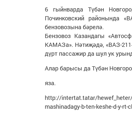
6 гыйнварда Түбән Новгоро
Починковский районында «В
бензовозына бәрелә.
Бензовоз Казандагы «Автосф
КАМАЗа». Нәтиҗәдә, «ВАЗ-2114
дүрт пассажир да шул ук урын
Алар барысы да Түбән Новгород
яза.
http://intertat.tatar/hewef_hete
mashinadagy-b-ten-keshe-d-y-rt-c