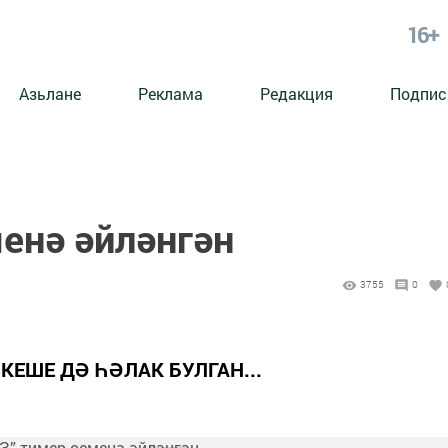
16+
Азьлане
Реклама
Редакция
Подпис
енә әйләнгән
3755
0
ЕШЕ ДӘ ҺӘЛАК БУЛГАН...