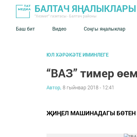
БАЛТАЧ ЯҢАЛЫКЛАРЫ
"Хезмәт" газетасы - Балтач районы
Баш бит
Видео
Соңгы яңалыклар
ЮЛ ХӘРӘКӘТЕ ИМИНЛЕГЕ
“ВАЗ” тимер өем
Автор,
8 гыйнвар 2018 - 12:41
ҖИҢЕЛ МАШИНАДАГЫ БӨТЕН К