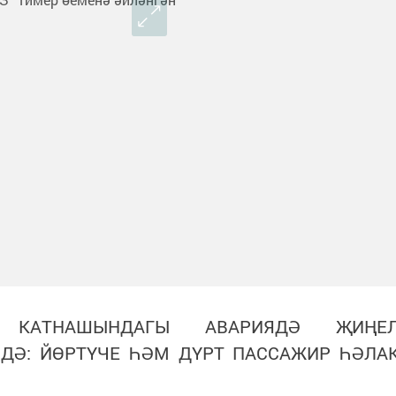
Ы КАТНАШЫНДАГЫ АВАРИЯДӘ ҖИҢЕ
ДӘ: ЙӨРТҮЧЕ ҺӘМ ДҮРТ ПАССАЖИР ҺӘЛА