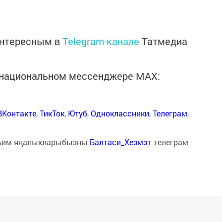
интересным в
Telegram-канале
Татмедиа
в национальном мессенджере MАХ:
ВКонтакте
,
ТикТок
,
Ютуб
,
Одноклассники
,
Телеграм
,
һим яңалыкларыбызны
Балтаси_Хезмэт
телеграм