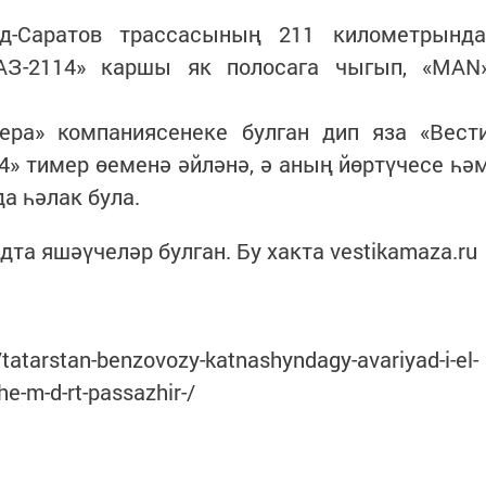
д-Саратов трассасының 211 километрында
АЗ-2114» каршы як полосага чыгып, «МАN
ера» компаниясенеке булган дип яза «Вест
» тимер өеменә әйләнә, ә аның йөртүчесе һә
да һәлак була.
та яшәүчеләр булган. Бу хакта vestikamaza.ru
r/tatarstan-benzovozy-katnashyndagy-avariyad-i-el-
he-m-d-rt-passazhir-/