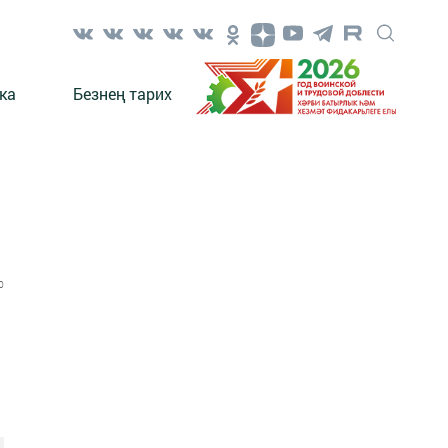
ка
Безнең тарих
0