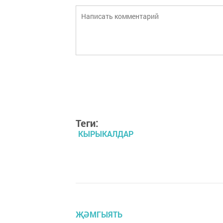
Теги:
КЫРЫКАЛДАР
ҖӘМГЫЯТЬ