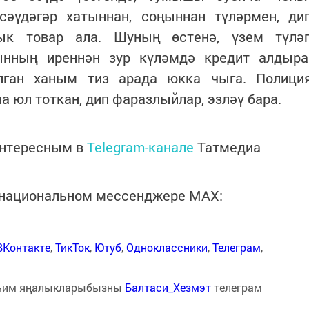
әүдәгәр хатыннан, соңыннан түләрмен, ди
к товар ала. Шуның өстенә, үзем түлә
нның иреннән зур күләмдә кредит алдыра
ган ханым тиз арада юкка чыга. Полици
 юл тоткан, дип фаразлыйлар, эзләү бара.
интересным в
Telegram-канале
Татмедиа
в национальном мессенджере MАХ:
ВКонтакте
,
ТикТок
,
Ютуб
,
Одноклассники
,
Телеграм
,
һим яңалыкларыбызны
Балтаси_Хезмэт
телеграм