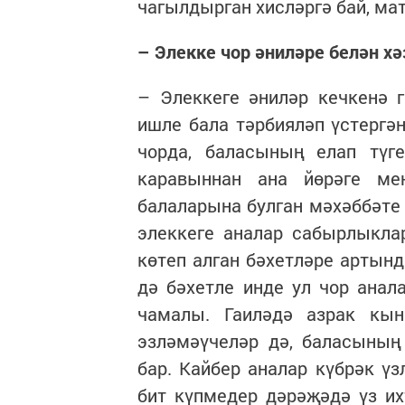
чагылдырган хисләргә бай, мат
– Элекке чор әниләре белән х
– Элеккеге әниләр кечкенә г
ишле бала тәрбияләп үстергә
чорда, баласының елап түге
каравыннан ана йөрәге ме
балаларына булган мәхәббәте
элеккеге аналар сабырлыкла
көтеп алган бәхетләре артын
дә бәхетле инде ул чор ана
чамалы. Гаиләдә азрак кы
эзләмәүчеләр дә, баласыны
бар. Кайбер аналар күбрәк үз
бит күпмедер дәрәҗәдә үз и