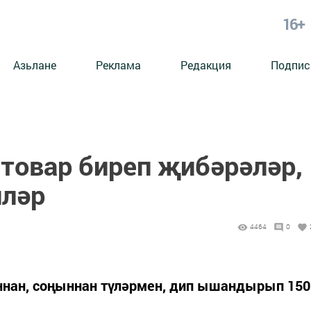
16+
Азьлане
Реклама
Редакция
Подпис
 товар биреп җибәрәләр,
иләр
4464
0
ыннан, соңыннан түләрмен, дип ышандырып 150