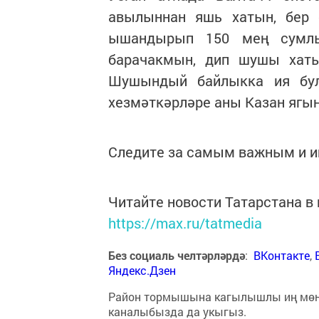
авылыннан яшь хатын, бер с
ышандырып 150 мең сумлы
барачакмын, дип шушы хаты
Шушындый байлыкка ия бул
хезмәткәрләре аны Казан ягына
Следите за самым важным и 
Читайте новости Татарстана 
https://max.ru/tatmedia
Без социаль челтәрләрдә
:
ВКонтакте
,
Яндекс.Дзен
Район тормышына кагылышлы иң мө
каналыбызда да укыгыз.