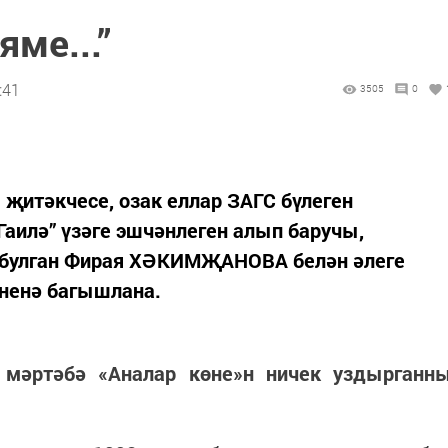
яме...”
:41
3505
0
җитәкчесе, озак еллар ЗАГС бүлеген
Гаилә” үзәге эшчәнлеген алып баручы,
 булган Фирая ХӘКИМҖАНОВА белән әлеге
өненә багышлана.
 мәртәбә «Аналар көне»н ничек уздырганн