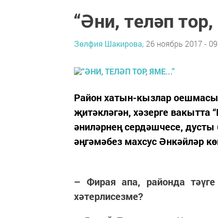
“Әни, теләп тор, 
Зөлфия Шакирова,
26 ноябрь 2017 - 09
Район хатын-кызлар оешмасы 
җитәкләгән, хәзерге вакытта “
әниләрнең сердәшчесе, дусты
әңгәмәбез махсус Әнкәйләр к
– Фирая апа, районда тәүге
хәтерлисезме?