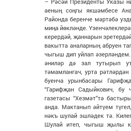
– Рәсәй Президенты Указы ни
аеның соңгы якшәмбесе Ана
Районда беренче мәртәбә уз
миңа йөкләнде. Үзенчәлеклерәк
керердәй, җаннарын эретердәй
вакытта аналарның абруен таг
чыгыш дип уйлап әзерләндем.
әниләр дә зал тутырып у
тәмамлангач, урта рәтләрдән
буенча урынбасары Гарифҗ
“Гарифҗан Садыйкович, бу
газетасы “Хезмәт”тә бастыры
анда. Мактанып әйтүем түгел,
нәкъ шулай эшләдек тә. Киле
Шулай итеп, чыгыш җылы каб