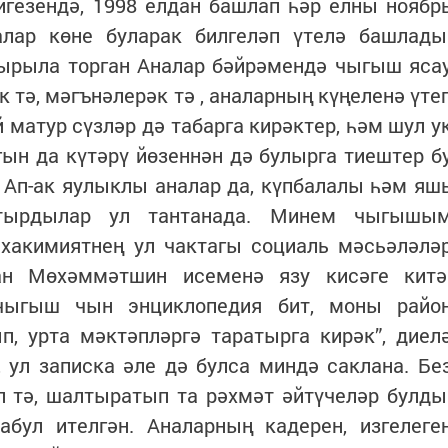
гезендә, 1998 елдан башлап һәр елны ноябр
лар көне буларак билгеләп үтелә башлады
дырыла торган Аналар бәйрәмендә чыгыш яса
 тә, мәгънәлерәк тә , аналарның күңеленә үте
 матур сүзләр дә табарга кирәктер, һәм шул у
ын да күтәрү йөзеннән дә булырга тиештер б
 Ап-ак яулыклы аналар да, күпбалалы һәм яш
тырдылар ул тантанада. Минем чыгышы
 хакимиятнең ул чактагы социаль мәсьәләлә
ан Мөхәммәтшин исеменә язу кисәге китә
 чыгыш чын энциклопедия бит, моны райо
п, урта мәктәпләргә таратырга кирәк”, диел
 ул записка әле дә булса миндә саклана. Бе
п тә, шалтыратып та рәхмәт әйтүчеләр булды
ул ителгән. Аналарның кадерен, изгелеге