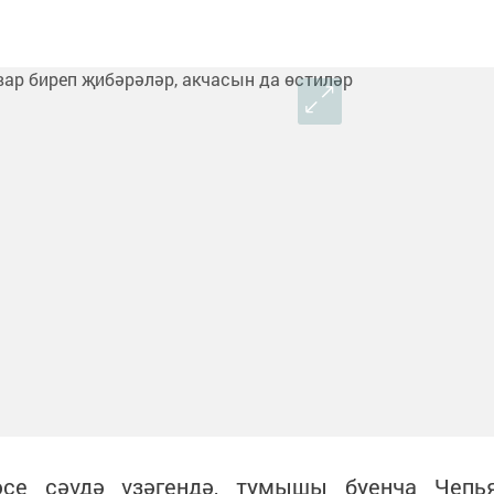
әсе сәүдә үзәгендә, тумышы буенча Чепь