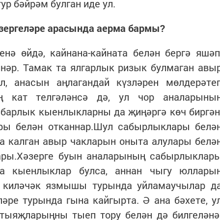
ур бәйрәм булган иде ул.
әзергеләре арасында аерма бармы?
енә өйдә, кайнана-кайната белән бергә яшәп
ннәр. Тамак та ялгарлык ризык булмаган авы
л, анасын аңлагандай күзләрен мөлдерәте
ң кат телгәләнсә дә, ул чор аналарыны
 барлык кыенлыкларны да җиңәргә көч биргән
ры белән отканнар.Шул сабырлыклары белә
да калган авыр чакларын оныта алулары белә
лары.Хәзерге буын аналарының сабырлыклар
на кыенлыклар булса, аннан чыгу юллары
ң киләчәк язмышы турында уйламаучылар д
ләре турында гына кайгырта. Ә ана бәхете, у
хтыяҗларыңны тыеп тору белән дә билгеләнә