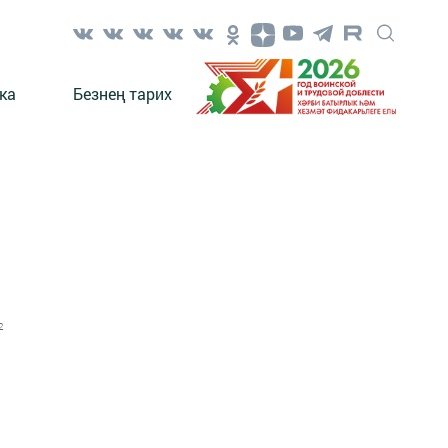
ка
Безнең тарих
2