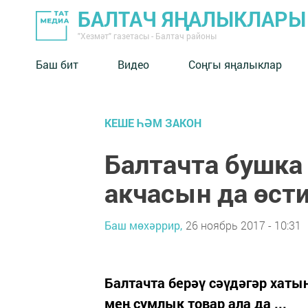
БАЛТАЧ ЯҢАЛЫКЛАРЫ
"Хезмәт" газетасы - Балтач районы
Баш бит
Видео
Соңгы яңалыклар
КЕШЕ ҺӘМ ЗАКОН
Балтачта бушка
акчасын да өст
Баш мөхәррир,
26 ноябрь 2017 - 10:31
Балтачта берәү сәүдәгәр хат
мең сумлык товар ала да ...