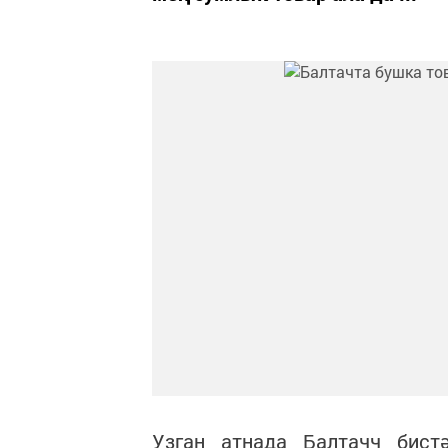
Узган атнада Балтачч бист