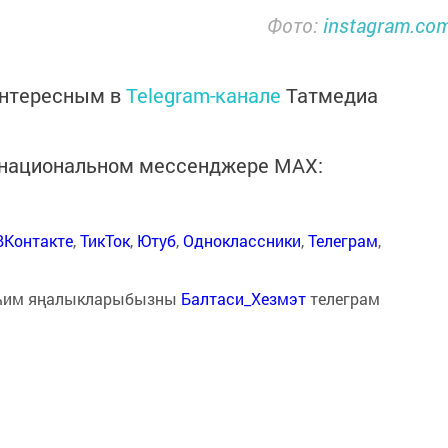
Фото:
instagram.co
интересным в
Telegram-канале
Татмедиа
в национальном мессенджере MАХ:
ВКонтакте
,
ТикТок
,
Ютуб
,
Одноклассники
,
Телеграм
,
һим яңалыкларыбызны
Балтаси_Хезмэт
телеграм