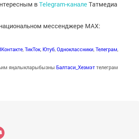
интересным в
Telegram-канале
Татмедиа
в национальном мессенджере MАХ:
ВКонтакте
,
ТикТок
,
Ютуб
,
Одноклассники
,
Телеграм
,
һим яңалыкларыбызны
Балтаси_Хезмэт
телеграм