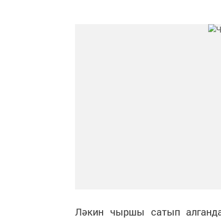
Ләкин чыршы сатып алганда