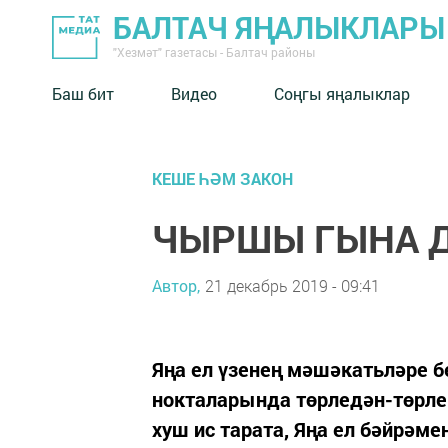
БАЛТАЧ ЯҢАЛЫКЛАРЫ
"Хезмәт" газетасы - Балтач районы
Баш бит
Видео
Соңгы яңалыклар
КЕШЕ ҺӘМ ЗАКОН
ЧЫРШЫ ГЫНА 
Автор,
21 декабрь 2019 - 09:41
Яңа ел үзенең мәшәкатьләре 
нокталарында төрледән-төрл
хуш ис тарата, Яңа ел бәйрәме