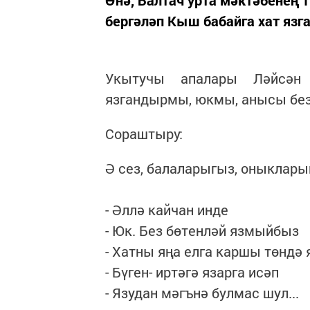
Әнә, Балтач урта мәктәбенең
бергәләп Кыш бабайга хат язга
Укытучы апалары Ләйсән
язгандырмы, юкмы, анысы безг
Сораштыру:
Ә сез, балаларыгыз, оныклар
- Әллә кайчан инде
- Юк. Без бөтенләй язмыйбыз
- Хатны яңа елга каршы төндә
- Бүген- иртәгә язарга исәп
- Язудан мәгънә булмас шул...