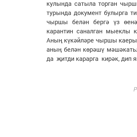
кулында сатыла торган чырш
турында документ булырга ти
чыршы белән бергә үз өенә
карантин саналган мыеклы 
Аның күкәйләре чыршы каерыс
аның белән көрәшү мәшәкать
да җитди карарга кирәк, дип 
Р