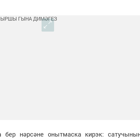
 бер нәрсәне онытмаска кирэк: сатучыны