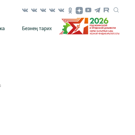
ка
Безнең тарих
2