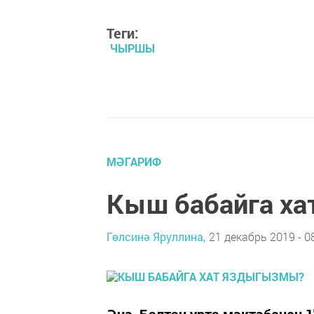
Теги:
ЧЫРШЫ
МӘГАРИФ
Кыш бабайга х
Гөлсинә Яруллина,
21 декабрь 2019 - 0