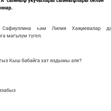
 1"А" сыйныф укучылары сыйныфлары белән
ннар.
 Сафиуллина һәм Лилия Хаҗиевалар д
ә мәгълүм түгел.
ыгыз Кыш бабайга хат яздымы әле?
 язабыз