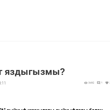
ат яздыгызмы?
8:11
3492
1