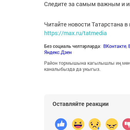
Следите за самым важным и 
Читайте новости Татарстана 
https://max.ru/tatmedia
Без социаль челтәрләрдә
:
ВКонтакте
,
Яндекс.Дзен
Район тормышына кагылышлы иң мө
каналыбызда да укыгыз.
Оставляйте реакции