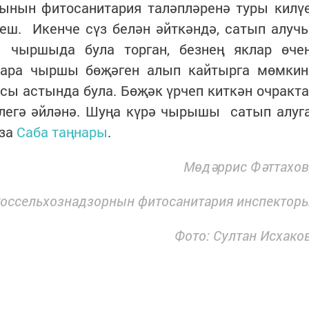
ынын фитосанитария таләпләренә туры килү
еш. Икенче сүз белән әйткәндә, сатып алуч
 чыршыда була торган, безнең яклар өче
кара чыршы бөҗәген алып кайтырга мөмкин
ы астында була. Бөҗәк үрчеп киткән очракта
легә әйләнә. Шуңа күрә чырышы сатып алуг
яза
Саба таңнары
.
Мөдәррис Фәттахов
оссельхознадзорнын фитосанитария инспектор
Фото: Султан Исхако