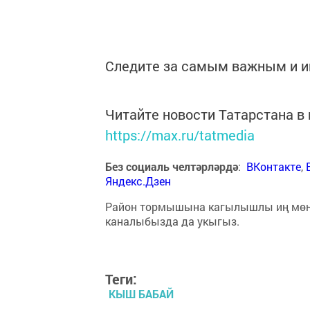
Следите за самым важным и 
Читайте новости Татарстана 
https://max.ru/tatmedia
Без социаль челтәрләрдә
:
ВКонтакте
,
Яндекс.Дзен
Район тормышына кагылышлы иң мө
каналыбызда да укыгыз.
Теги:
КЫШ БАБАЙ