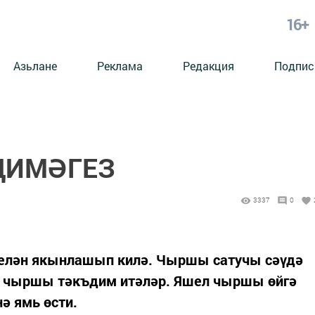
16+
Азьлане
Реклама
Редакция
Подпис
ДИМӘГЕЗ
3337
0
белән якынлашып килә. Чыршы сатучы сәүдә
е чыршы тәкъдим итәләр. Яшел чыршы өйгә
нә ямь өсти.