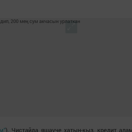
м”
). Чистайда яшәүче хатын-кыз, кредит ала