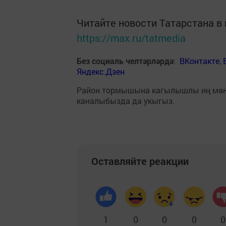
Читайте новости Татарстана 
https://max.ru/tatmedia
Без социаль челтәрләрдә
:
ВКонтакте
,
Яндекс.Дзен
Район тормышына кагылышлы иң мө
каналыбызда да укыгыз.
Оставляйте реакции
1
0
0
0
0