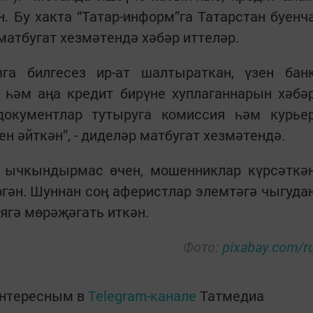
н. Бу хакта “Татар-информ”га Татарстан буенч
атбугат хезмәтендә хәбәр иттеләр.
га билгесез ир-ат шалтыраткан, үзен бан
 һәм аңа кредит бирүне хуплаганнарын хәбә
документлар тутыруга комиссия һәм курье
ен әйткән”, - диделәр матбугат хезмәтендә.
 ычкындырмас өчен, мошенниклар күрсәткә
ргән. Шуннан соң аферистлар элемтәгә чыгуда
иягә мөрәҗәгать иткән.
Фото:
pixabay.com/r
интересным в
Telegram-канале
Татмедиа