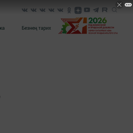
ка
Безнең тарих
1