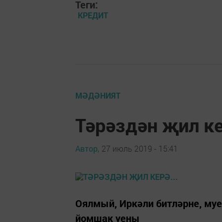
Теги:
КРЕДИТ
МӘДӘНИЯТ
Тәрәздән җил ке
Автор,
27 июль 2019 - 15:41
Оялмый, Иркәли битләрне, му
йомшак уены