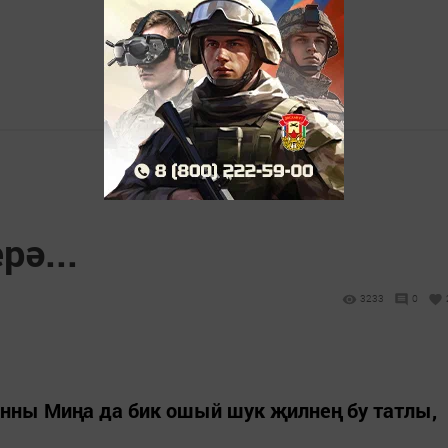
рә...
3233
0
енны Миңа да бик ошый шук җилнең бу татлы,