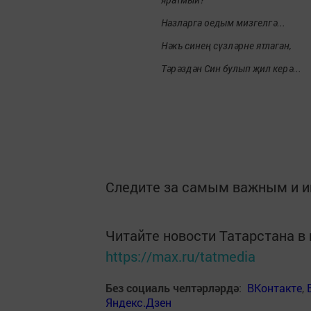
Назларга оедым мизгелгә...
Нәкъ синең сүзләрне ятлаган,
Тәрәздән Син булып җил керә...
Следите за самым важным и 
Читайте новости Татарстана 
https://max.ru/tatmedia
Без социаль челтәрләрдә
:
ВКонтакте
,
Яндекс.Дзен