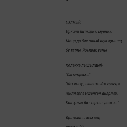
Оялмый,
Иркәли битләрне, муенны
Миңа да бик ошый шук җилнең
бу татлы, йомшак уены
Колакка пышылдый-
"Сагындым..."
"Кит юләр, ышанмыйм сүзеңә...
Җилләргә ышанган диярләр,
Көләрләр бит төртеп үземә..."
Яратканны кем соң
яратмый?