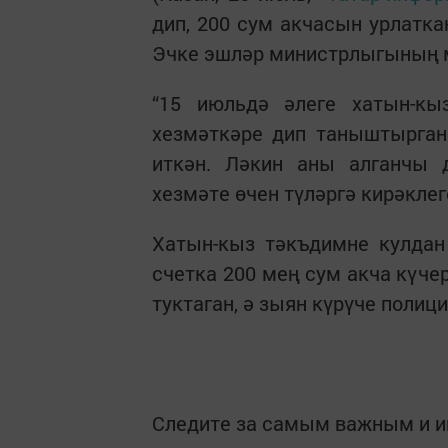
дип, 200 сум акчасын урлатка
Эчке эшләр министрлыгының м
“15 июльдә әлеге хатын-кыз
хезмәткәре дип таныштырган
иткән. Ләкин аны алганчы 
хезмәте өчен түләргә кирәклег
Хатын-кыз тәкъдимне кулдан
счетка 200 мең сум акча күче
туктаган, ә зыян күрүче полиц
Следите за самым важным и 