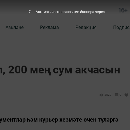
16+
6
Автоматическое закрытие баннера через
Азьлане
Реклама
Редакция
Подпис
, 200 мең сум акчасын
3529
0
ументлар һәм курьер хезмәте өчен түләргә