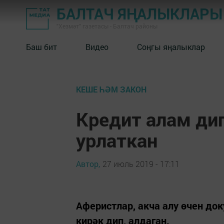
БАЛТАЧ ЯҢАЛЫКЛАРЫ
"Хезмәт" газетасы - Балтач районы
Баш бит
Видео
Соңгы яңалыклар
КЕШЕ ҺӘМ ЗАКОН
Кредит алам дип
урлаткан
Автор,
27 июль 2019 - 17:11
Аферистлар, акча алу өчен док
кирәк дип, алдаган.