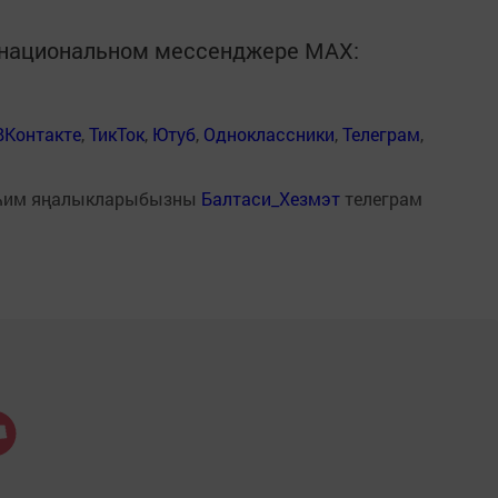
в национальном мессенджере MАХ:
ВКонтакте
,
ТикТок
,
Ютуб
,
Одноклассники
,
Телеграм
,
һим яңалыкларыбызны
Балтаси_Хезмэт
телеграм