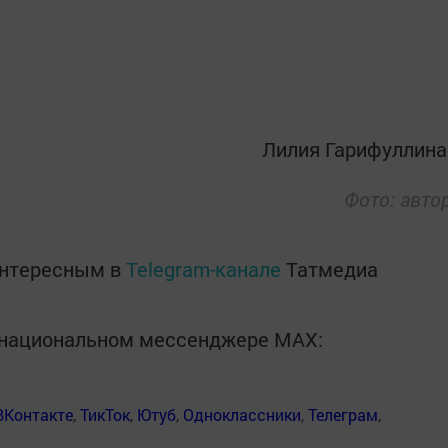
Лилия Гарифуллина
Фото: авто
интересным в
Telegram-канале
Татмедиа
в национальном мессенджере MАХ:
ВКонтакте
,
ТикТок
,
Ютуб
,
Одноклассники
,
Телеграм
,