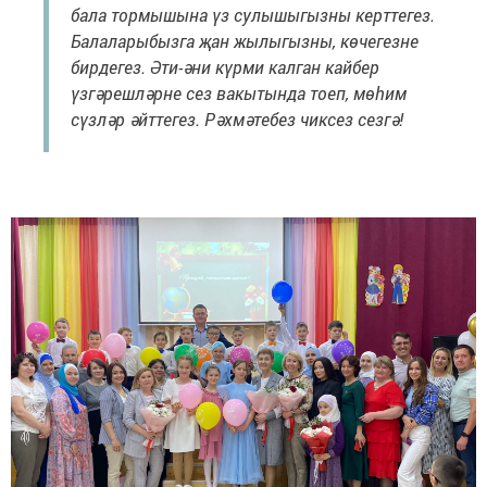
бала тормышына үз сулышыгызны керттегез.
Балаларыбызга җан жылыгызны, көчегезне
бирдегез. Әти-әни күрми калган кайбер
үзгәрешләрне сез вакытында тоеп, мөһим
сүзләр әйттегез. Рәхмәтебез чиксез сезгә!