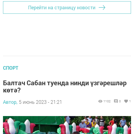
Перейти на страницу новости
СПОРТ
Балтач Сабан туенда нинди үзгәрешләр
көтә?
Автор,
5 июнь 2023 - 21:21
1102
0
1