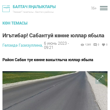
БАЛТАЧ ЯҢАЛЫКЛАРЫ
16+
"Хезмәт" газетасы - Балтач районы
КӨН ТЕМАСЫ
Игътибар! Сабантуй көнне юллар ябыла
6 июнь 2023 -
Гөлзидә Газизуллина,
1295
0
0
09:21
Район Сабан туе көнне вакытлыча юллар ябыла