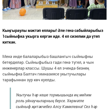
Кыңгыраулы мәктәп еллары! Әле генә сабыйларыбыз
1сыйныфка укырга кергән иде. 4 ел сизелми дә үтеп
киткән.
Менә инде балаларыбыз башлангыч сыйныфны
бетерделәр. Сыйныфыбыз гади генә түгел, ә чын
инженерлар классы. Шушы 4 ел эчендә безнең
сыйныфка Балтач гимназиясе укытучылары
тарафыннан зур көч куелды.
Укытучы һәр кеше тормышында иң мөһим
роль уйнаучыларның берсе. Хөрмәтле
сыйныф җитәкчебез Алсу Камилевна! Сез һәр