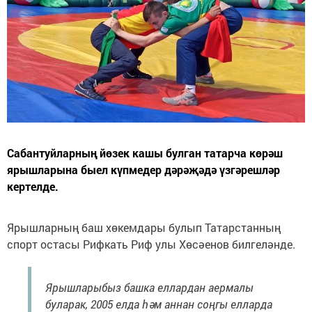
Сабантуйларның йөзек кашы булган татарча көрәш
ярышларына быел күпмедер дәрәҗәдә үзгәрешләр
кертелде.
Ярышларның баш хөкемдары булып Татарстанның
спорт остасы Рифкать Риф улы Хөсәенов билгеләнде.
Ярышларыбыз башка еллардан аермалы
буларак, 2005 елда һәм аннан соңгы елларда