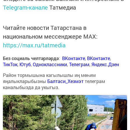
Telegram-канале
Татмедиа
Читайте новости Татарстана в
национальном мессенджере MАХ:
https://max.ru/tatmedia
Без социаль челтәрләрдә
:
ВКонтакте
,
ВКонтакте
,
ТикТок
,
Ютуб
,
Одноклассники
,
Телеграм
,
Яндекс.Дзен
Район тормышына кагылышлы иң мөһим
яңалыкларыбызны
Балтаси_Хезмэт
телеграм
каналыбызда да укыгыз.