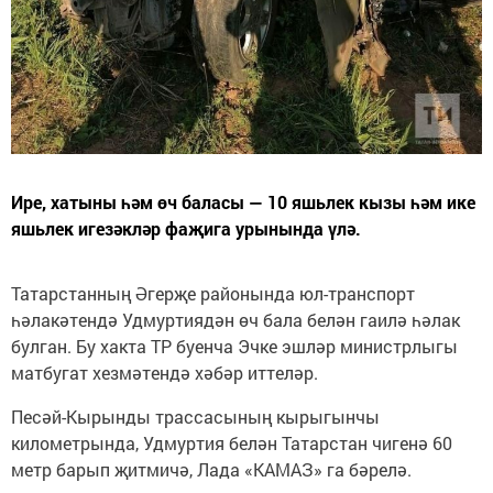
Ире, хатыны һәм өч баласы — 10 яшьлек кызы һәм ике
яшьлек игезәкләр фаҗига урынында үлә.
Татарстанның Әгерҗе районында юл-транспорт
һәлакәтендә Удмуртиядән өч бала белән гаилә һәлак
булган. Бу хакта ТР буенча Эчке эшләр министрлыгы
матбугат хезмәтендә хәбәр иттеләр.
Песәй-Кырынды трассасының кырыгынчы
километрында, Удмуртия белән Татарстан чигенә 60
метр барып җитмичә, Лада «КАМАЗ» га бәрелә.