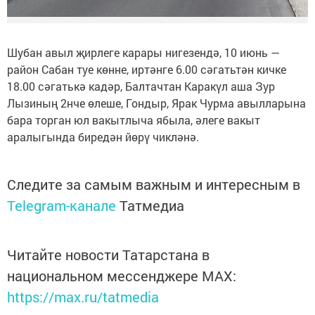
Шубан авыл җирлеге карары нигезендә, 10 июнь —
район Сабан туе көнне, иртәнге 6.00 сәгатьтән кичке
18.00 сәгатькә кадәр, Балтачтан Каракүл аша Зур
Лызиның 2нче өлеше, Гондыр, Ярак Чурма авылларына
бара торган юл вакытлыча ябыла, әлеге вакыт
аралыгында биредән йөрү чикләнә.
Следите за самым важным и интересным в
Telegram-канале
Татмедиа
Читайте новости Татарстана в
национальном мессенджере MАХ:
https://max.ru/tatmedia