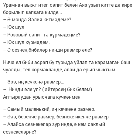
Урамнан выжт итеп сәпит белән Аяз узып китте дә кире
борылып капкага килде...
Ә монда Зәлия китмәдеме?
–
Юк шул
–
Розовый сәпит тә күрмәдеңме?
–
Юк шул күрмәдем.
–
Ә сезнең бибиләр нинди размер әле?
–
Ничә ел биби асрап бу турыда уйлап та карамаган баш
чуалды, тел көрмәкләнде, алай да ерып чыктым...
Эээ, иң кечкенә размер...
–
Нинди әле ул? ( әйтерсең бик беләм)
–
Аптыраудан урысчага күчкәнмен
Самый маленький, иң кечкенә размер.
–
Әәә, беренче размер, безнеке икенче размер
–
Алайса сезнекеләр зур инде, ә кем саклый
–
сезнекеләрне?