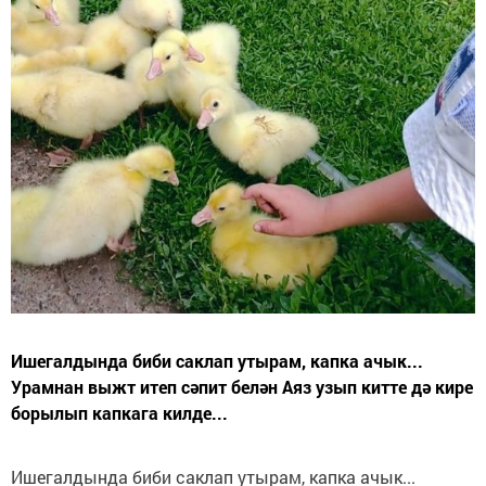
Ишегалдында биби саклап утырам, капка ачык...
Урамнан выжт итеп сәпит белән Аяз узып китте дә кире
борылып капкага килде...
Ишегалдында биби саклап утырам, капка ачык...