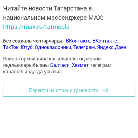
Читайте новости Татарстана в
национальном мессенджере MАХ:
https://max.ru/tatmedia
Без социаль челтәрләрдә
:
ВКонтакте
,
ВКонтакте
,
ТикТок
,
Ютуб
,
Одноклассники
,
Телеграм
,
Яндекс.Дзен
Район тормышына кагылышлы иң мөһим
яңалыкларыбызны
Балтаси_Хезмэт
телеграм
каналыбызда да укыгыз.
Перейти на страницу новости