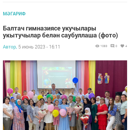
МӘГАРИФ
Балтач гимназиясе укучылары
укытучылар белән саубуллаша (фото)
Автор,
5 июнь 2023 - 16:11
1083
0
4