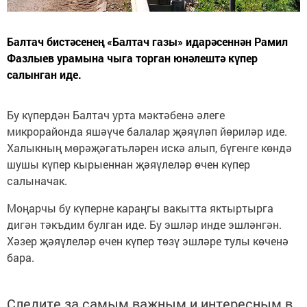
Балтач бистәсенең «Балтач газы» идарәсеннән Рамил
Фазлыев урамына чыга торган юнәлештә күпер
салынган иде.
Бу күпердән Балтач урта мәктәбенә әлеге
микрорайонда яшәүче балалар җәяүләп йөриләр иде.
Халыкның мөрәҗәгатьләрен искә алып, бүгенге көндә
шушы күпер кырыеннан җәяүлеләр өчен күпер
салыначак.
Моңарчы бу күперне караңгы вакытта яктыртырга
дигән тәкъдим булган иде. Бу эшләр инде эшләнгән.
Хәзер җәяүлеләр өчен күпер төзү эшләре тулы көченә
бара.
Следите за самым важным и интересным в