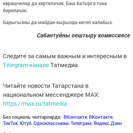
көрәшчеләр дә кертеләчәк. Баш батырга тәкә
биреләчәк.
Барыгызны да мәйдан кырында көтеп калабыз.
Сабантуйны оештыру комиссиясе
Следите за самым важным и интересным в
Telegram-канале
Татмедиа
Читайте новости Татарстана в
национальном мессенджере MАХ:
https://max.ru/tatmedia
Без социаль челтәрләрдә
:
ВКонтакте
,
ВКонтакте
,
ТикТок
,
Ютуб
,
Одноклассники
,
Телеграм
,
Яндекс.Дзен