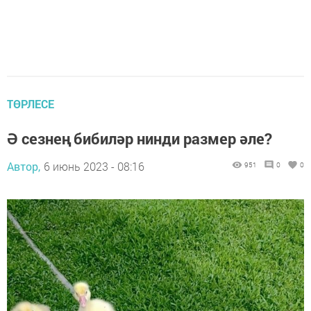
ТӨРЛЕСЕ
Ә сезнең бибиләр нинди размер әле?
Автор,
6 июнь 2023 - 08:16
951
0
0