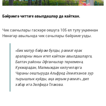
Бәйрәмгә читтәге авылдашлар да кайткан.
Чик сакчылары гаскәре оешуга 105 ел тулу уңаеннан
Нөнәгәр авылында чик сачылары бәйрәме узды.
«Бик матур бәйрәм булды, рәхмәт ерак
араларны якын итеп кайткан авылдашларга,
Балтач районы Әфганчылар төркеменә,
Кукмарадан, Малмыждан килүчеләргә.
Чараны оештыруда Альфред Әхмәтханов зур
тырышлык куйды, аңа аерым рәхмәт», дип
хәбәр итә Зөлфидә Тләкова.