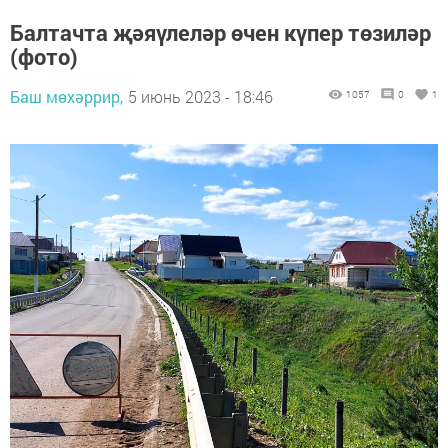
Балтачта җәяүлеләр өчен күпер төзиләр
(фото)
Баш мөхәррир,
5 июнь 2023 - 18:46
1057
0
1