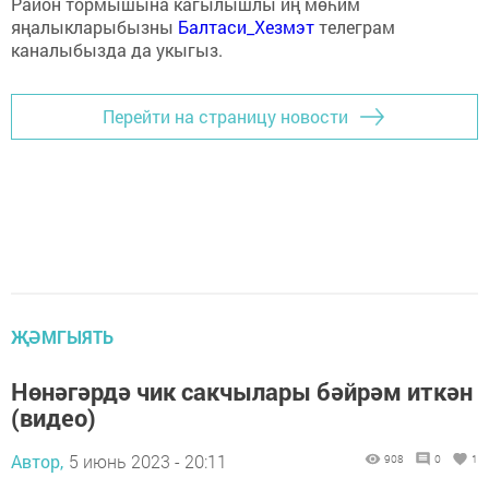
Район тормышына кагылышлы иң мөһим
яңалыкларыбызны
Балтаси_Хезмэт
телеграм
каналыбызда да укыгыз.
Перейти на страницу новости
ҖӘМГЫЯТЬ
Нөнәгәрдә чик сакчылары бәйрәм иткән
(видео)
Автор,
5 июнь 2023 - 20:11
908
0
1