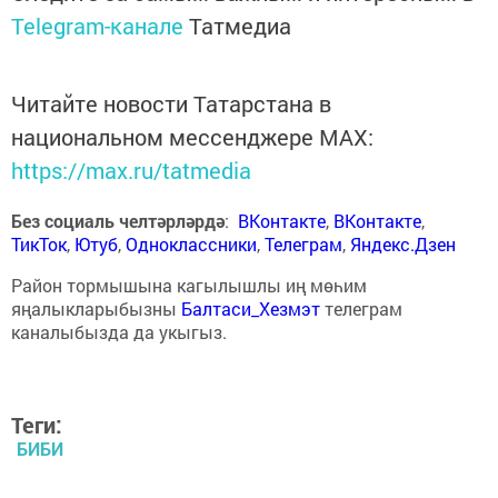
Telegram-канале
Татмедиа
Читайте новости Татарстана в
национальном мессенджере MАХ:
https://max.ru/tatmedia
Без социаль челтәрләрдә
:
ВКонтакте
,
ВКонтакте
,
ТикТок
,
Ютуб
,
Одноклассники
,
Телеграм
,
Яндекс.Дзен
Район тормышына кагылышлы иң мөһим
яңалыкларыбызны
Балтаси_Хезмэт
телеграм
каналыбызда да укыгыз.
Теги:
БИБИ