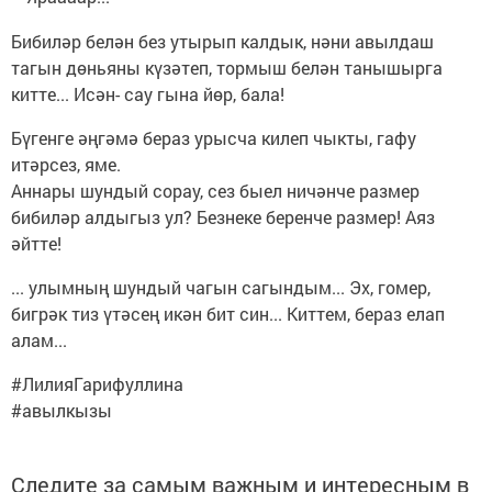
Бибиләр белән без утырып калдык, нәни авылдаш
тагын дөньяны күзәтеп, тормыш белән танышырга
китте... Исән- сау гына йөр, бала!
Бүгенге әңгәмә бераз урысча килеп чыкты, гафу
итәрсез, яме.
Аннары шундый сорау, сез быел ничәнче размер
бибиләр алдыгыз ул? Безнеке беренче размер! Аяз
әйтте!
... улымның шундый чагын сагындым... Эх, гомер,
бигрәк тиз үтәсең икән бит син... Киттем, бераз елап
алам...
#ЛилияГарифуллина
#авылкызы
Следите за самым важным и интересным в