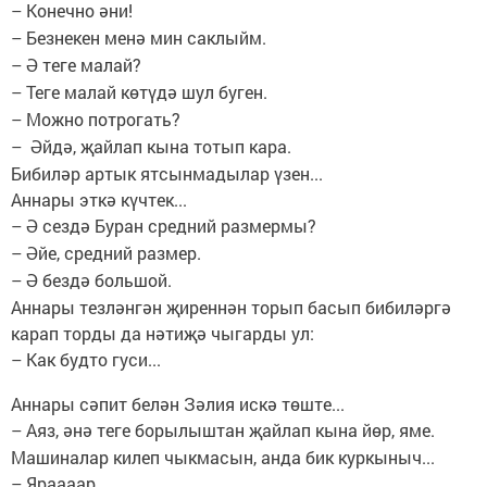
Конечно әни!
–
Безнекен менә мин саклыйм.
–
Ә теге малай?
–
Теге малай көтүдә шул буген.
–
Можно потрогать?
–
Әйдә, җайлап кына тотып кара.
–
Бибиләр артык ятсынмадылар үзен...
Аннары эткә күчтек...
Ә сездә Буран средний размермы?
–
Әйе, средний размер.
–
Ә бездә большой.
–
Аннары тезләнгән җиреннән торып басып бибиләргә
карап торды да нәтиҗә чыгарды ул:
Как будто гуси...
–
Аннары сәпит белән Зәлия искә төште...
Аяз, әнә теге борылыштан җайлап кына йөр, яме.
–
Машиналар килеп чыкмасын, анда бик куркыныч...
Яраааар...
–