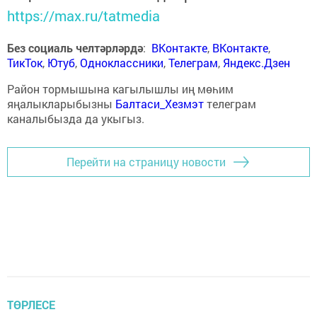
https://max.ru/tatmedia
Без социаль челтәрләрдә
:
ВКонтакте
,
ВКонтакте
,
ТикТок
,
Ютуб
,
Одноклассники
,
Телеграм
,
Яндекс.Дзен
Район тормышына кагылышлы иң мөһим
яңалыкларыбызны
Балтаси_Хезмэт
телеграм
каналыбызда да укыгыз.
Перейти на страницу новости
ТӨРЛЕСЕ