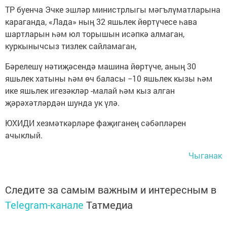
ТР буенча Эчке эшләр министрлыгы мәгълүматларына
караганда, «Лада» ның 32 яшьлек йөртүчесе һава
шартларын һәм юл торышын исәпкә алмаган,
куркынычсыз тизлек сайламаган,
Бәрелешү нәтиҗәсендә машина йөртүче, аның 30
яшьлек хатыны һәм өч баласы −10 яшьлек кызы һәм
ике яшьлек игезәкләр -малай һәм кыз алган
җәрәхәтләрдән шунда ук үлә.
ЮХИДИ хезмәткәрләре фаҗиганең сәбәпләрен
ачыклый.
Чыганак
Следите за самым важным и интересным в
Telegram-канале
Татмедиа