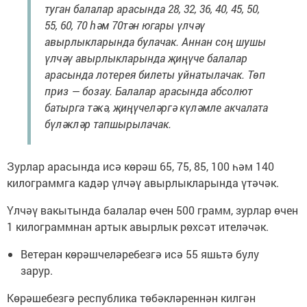
туган балалар арасында 28, 32, 36, 40, 45, 50,
55, 60, 70 һәм 70тән югары үлчәү
авырлыкларында булачак. Аннан соң шушы
үлчәү авырлыкларында җиңүче балалар
арасында лотерея билеты уйнатылачак. Төп
приз — бозау. Балалар арасында абсолют
батырга тәкә, җиңүчеләргә күләмле акчалата
бүләкләр тапшырылачак.
Зурлар арасында исә көрәш 65, 75, 85, 100 һәм 140
килограммга кадәр үлчәү авырлыкларында үтәчәк.
Үлчәү вакытында балалар өчен 500 грамм, зурлар өчен
1 килограммнан артык авырлык рөхсәт ителәчәк.
Ветеран көрәшчеләребезгә исә 55 яшьтә булу
зарур.
Көрәшебезгә республика төбәкләреннән килгән