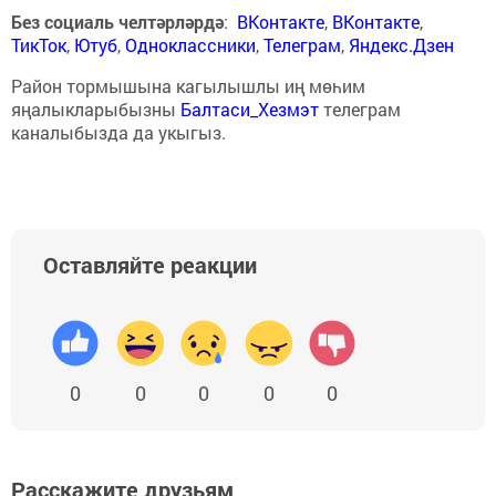
Без социаль челтәрләрдә
:
ВКонтакте
,
ВКонтакте
,
ТикТок
,
Ютуб
,
Одноклассники
,
Телеграм
,
Яндекс.Дзен
Район тормышына кагылышлы иң мөһим
яңалыкларыбызны
Балтаси_Хезмэт
телеграм
каналыбызда да укыгыз.
Оставляйте реакции
0
0
0
0
0
Расскажите друзьям