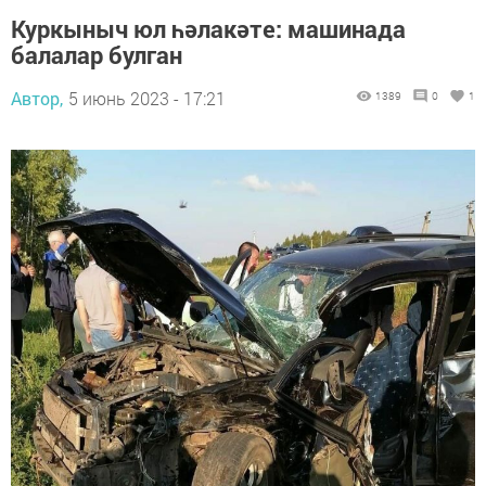
Куркыныч юл һәлакәте: машинада
балалар булган
Автор,
5 июнь 2023 - 17:21
1389
0
1