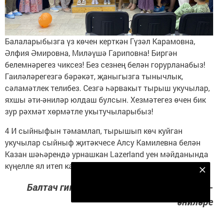
Балаларыбызга үз көчен керткән Гүзәл Карамовна,
Әлфия Әмировна, Миләүшә Гариповна! Биргән
белемнәрегез чиксез! Без сезнең белән горурланабыз!
Гаиләләрегезгә бәрәкәт, җаныгызга тынычлык,
сәламәтлек телибез. Сезгә һәрвакыт тырыш укучылар,
яхшы әти-әниләр юлдаш булсын. Хезмәтегез өчен бик
зур рәхмәт хөрмәтле укытучыларыбыз!
4 И сыйныфын тәмамлап, тырышып көч куйган
укучылар сыйныф җитәкчесе Алсу Камилевна белән
Казан шәһәрендә урнашкан Lazerland уен мәйданында
күңелле ял итеп кайттылар.
Безнең Яндекс Дзен каналына языл
Балтач гимназиясенең 4 И сыйныфы әти-
Подписаться
әниләре