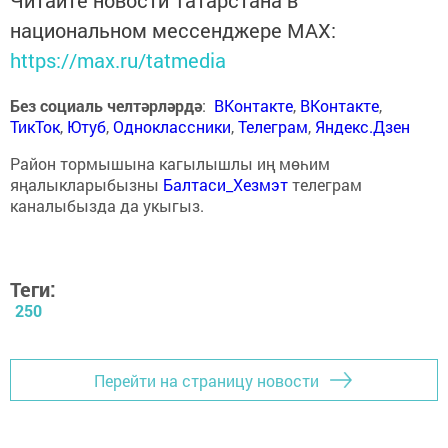
Читайте новости Татарстана в
национальном мессенджере MАХ:
https://max.ru/tatmedia
Без социаль челтәрләрдә
:
ВКонтакте
,
ВКонтакте
,
ТикТок
,
Ютуб
,
Одноклассники
,
Телеграм
,
Яндекс.Дзен
Район тормышына кагылышлы иң мөһим
яңалыкларыбызны
Балтаси_Хезмэт
телеграм
каналыбызда да укыгыз.
Теги:
250
Перейти на страницу новости