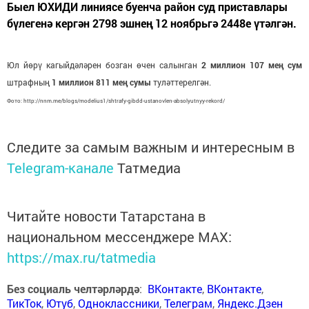
Быел ЮХИДИ линиясе буенча район суд приставлары
бүлегенә кергән 2798 эшнең 12 ноябрьгә 2448е үтәлгән.
Юл йөрү кагыйдәләрен бозган өчен салынган
2 миллион 107 мең сум
штрафның
1 миллион 811 мең сумы
туләттерелгән.
Фото: http://nnm.me/blogs/modelius1/shtrafy-gibdd-ustanovlen-absolyutnyy-rekord/
Следите за самым важным и интересным в
Telegram-канале
Татмедиа
Читайте новости Татарстана в
национальном мессенджере MАХ:
https://max.ru/tatmedia
Без социаль челтәрләрдә
:
ВКонтакте
,
ВКонтакте
,
ТикТок
,
Ютуб
,
Одноклассники
,
Телеграм
,
Яндекс.Дзен