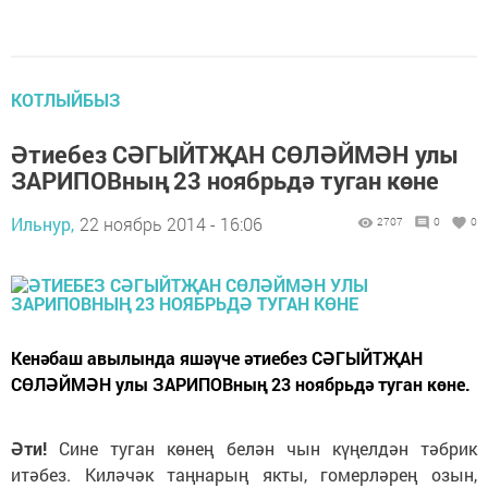
КОТЛЫЙБЫЗ
Әтиебез СӘГЫЙТҖАН СӨЛӘЙМӘН улы
ЗАРИПОВның 23 ноябрьдә туган көне
Ильнур,
22 ноябрь 2014 - 16:06
2707
0
0
Кенәбаш авылында яшәүче әтиебез СӘГЫЙТҖАН
СӨЛӘЙМӘН улы ЗАРИПОВның 23 ноябрьдә туган көне.
Әти!
Сине туган көнең белән чын күңелдән тәбрик
итәбез. Киләчәк таңнарың якты, гомерләрең озын,