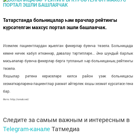
Татарстанда больницалар һәм врачлар рейтингы
күрсәтелгән махсус портал эшли башлаячак.
Исемлек пациентлардан җыелган фикерләр буенча төзелә. Больницада
кемне ничек кабул иткәннәр, дәвалау тәртипләре... Әнә шундый барлык
мәсьәләләр буенча фикерләр бергә тупланып һәр больницаның рейтингы
төзелә.
Яхшылар рәтенә керәселәре килсә район үзәк больницасы
хезмәткәрләренә пациентлар рәхмәт әйтерлек яхшы хезмәт күрсәтәсе генә
бар.
Фото: http://omsk.net/
Следите за самым важным и интересным в
Telegram-канале
Татмедиа