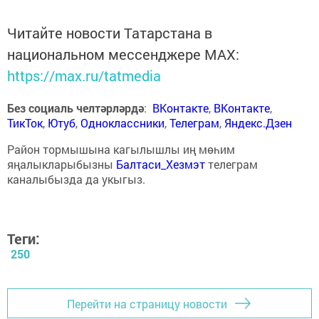
Читайте новости Татарстана в
национальном мессенджере MАХ:
https://max.ru/tatmedia
Без социаль челтәрләрдә
:
ВКонтакте
,
ВКонтакте
,
ТикТок
,
Ютуб
,
Одноклассники
,
Телеграм
,
Яндекс.Дзен
Район тормышына кагылышлы иң мөһим
яңалыкларыбызны
Балтаси_Хезмэт
телеграм
каналыбызда да укыгыз.
Теги:
250
Перейти на страницу новости