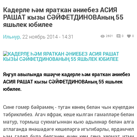
Кадерле һәм яраткан әниебез АСИЯ
РАШАТ кызы СӘЙФЕТДИНОВАның 55
яшьлек юбилее
Ильнур,
22 ноябрь 2014 - 14:31
2601
0
0
Яңгул авылында яшәүче кадерле һәм яраткан әниебез
АСИЯ РАШАТ кызы СӘЙФЕТДИНОВАның 55 яшьлек
юбилее.
Сине гомер бәйрәмең - туган көнең белән чын күңелдән
тәбриклибез. Агач яфрак, кеше кылган гамәлләре белән
матур, тормыш сукмагыннан кыю адымнар белән алга
атлаганда янәшәдәге кешеләргә игътибарлы, ярдәмчел
һәм гадел була белгәнең өчен кем генә хөрмәт итми