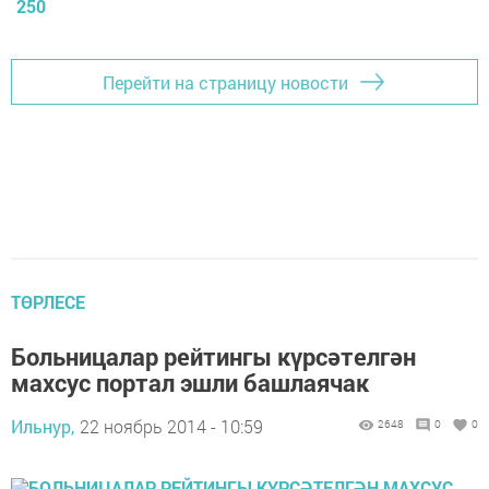
250
Перейти на страницу новости
ТӨРЛЕСЕ
Больницалар рейтингы күрсәтелгән
махсус портал эшли башлаячак
Ильнур,
22 ноябрь 2014 - 10:59
2648
0
0