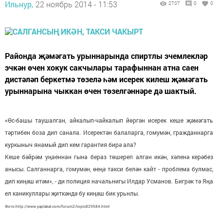
Ильнур,
22 ноябрь 2014 - 11:53
2707
0
0
Районда җәмәгать урыннарында спиртлы эчемлекләр
эчкән өчен хокук сакчылары тарафыннан атна саен
дистәләп беркетмә төзелә һәм исерек килеш җәмәгать
урыннарына чыккан өчен төзелгәннәре дә шактый.
«Өс-башы таушалган, айкалып-чайкалып йөргән исерек кеше җәмәгать
тәртибен боза дип санала. Исеректән балаларга, гомумән, гражданнарга
куркыныч янамый дип кем гарантия бирә ала?
Кеше бәйрәм уңаеннан гына бераз төшереп алган икән, хәленә керәбез
анысы. Салганнарга, гомумән, өеңә такси белән кайт - проблема булмас,
дип киңәш итәм», - ди полиция начальнигы Илдар Усманов. Бигрәк тә Яңа
ел каникуллары җиткәндә бу киңәш бик урьнлы.
Фото:http://www.yaplakal.com/forum2/topic829584.html