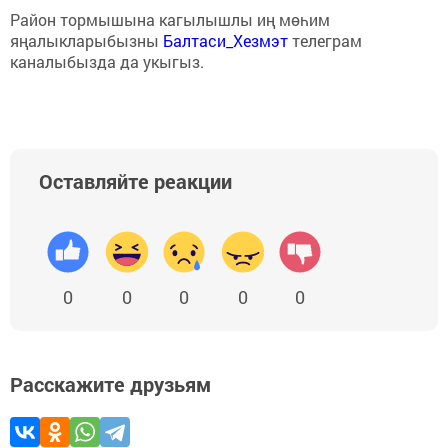
Район тормышына кагылышлы иң мөһим
яңалыкларыбызны
Балтаси_Хезмэт
телеграм
каналыбызда да укыгыз.
Оставляйте реакции
0
0
0
0
0
Расскажите друзьям