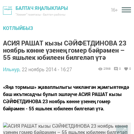
БАЛТАЧ ЯҢАЛЫКЛАРЫ
16+
"Хезмәт" газетасы - Балтач районы
КОТЛЫЙБЫЗ
АСИЯ РАШАТ кызы СӘЙФЕТДИНОВА 23
ноябрь көнне үзенең гомер бәйрәмен –
55 яшьлек юбилеен билгеләп үтә
Ильнур,
22 ноябрь 2014 - 16:27
2568
0
0
«Яңа тормыш» җаваплылыгы чикләнгән җәмгыятендә
баш икътисадчы булып эшләүче АСИЯ РАШАТ кызы
СӘЙФЕТДИНОВА 23 ноябрь көнне үзенең гомер
бәйрәмен - 55 яшьлек юбилеен билгеләп үтә.