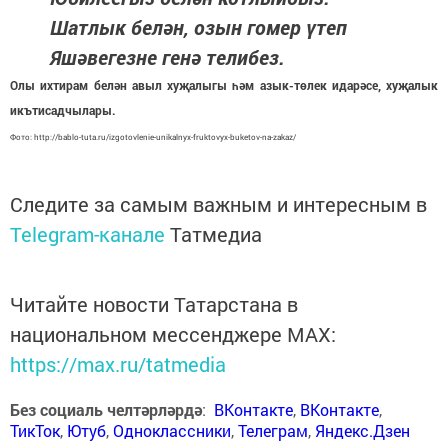
Шатлык белән, озын гомер үтеп
Яшәвегезне генә телибез.
Олы ихтирам белән авыл хуҗалыгы һәм азык-төлек идарәсе, хуҗалык
икътисадчылары.
Фото: http://bablo-tuta.ru/izgotovlenie-unikalnyx-fruktovyx-buketov-na-zakaz/
Следите за самым важным и интересным в
Telegram-канале
Татмедиа
Читайте новости Татарстана в
национальном мессенджере MАХ:
https://max.ru/tatmedia
Без социаль челтәрләрдә
:
ВКонтакте
,
ВКонтакте
,
ТикТок
,
Ютуб
,
Одноклассники
,
Телеграм
,
Яндекс.Дзен