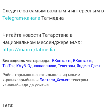
Следите за самым важным и интересным в
Telegram-канале
Татмедиа
Читайте новости Татарстана в
национальном мессенджере MАХ:
https://max.ru/tatmedia
Без социаль челтәрләрдә
:
ВКонтакте
,
ВКонтакте
,
ТикТок
,
Ютуб
,
Одноклассники
,
Телеграм
,
Яндекс.Дзен
Район тормышына кагылышлы иң мөһим
яңалыкларыбызны
Балтаси_Хезмэт
телеграм
каналыбызда да укыгыз.
Теги: