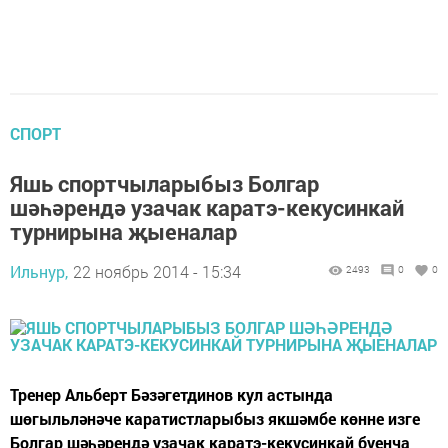
СПОРТ
Яшь спортчыларыбыз Болгар
шәһәрендә узачак каратэ-кекусинкай
турнирына җыеналар
Ильнур,
22 ноябрь 2014 - 15:34
2493
0
0
Тренер Альберт Бәзәгетдинов кул астында
шөгыльләнәче каратистларыбыз якшәмбе көнне изге
Болгар шәһәрендә узачак каратэ-кекусинкай буенча