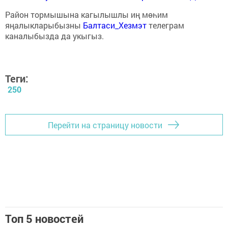
Район тормышына кагылышлы иң мөһим
яңалыкларыбызны
Балтаси_Хезмэт
телеграм
каналыбызда да укыгыз.
Теги:
250
Перейти на страницу новости
Топ 5 новостей