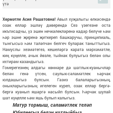
Хөрмәтле Асия Рашатовна!
Авыл хуҗалыгы өлкәсендә
озак еллар эшләү дәверендә Сез үзегезне оста
икътисадчы, үз эшен нечкәлекләренә кадәр белүче һәм
һәр эшне җиренә җиткереп башкаручы, принципиаль,
тынгысыз һәм таләпчән белгеч буларак таныттыгыз.
Намуслы хезмәтегез, кешеләргә карата мәрхәмәтле,
киң күңелле, ачык йөзле, тыйнак булуыгыз белән олы
ихтирам казандыгыз.
Гомерегезнең алдагы көннәре дә шатлык-куанычлар
белән генә үтсен, саулык-сәламәтлек һәрчак
юлдашыгыз булсын. Газиз балаларыгызның,
оныкларыгызның игелеген күреп, озак еллар бергә-
бергә куанып яшәргә насыйп булсын. Һәрчак шулай
шат күңелле һәм яшь булып калыгыз.
Матур тормыш, сәламәтлек теләп
Юбилеегыз белән котлыйбыз.