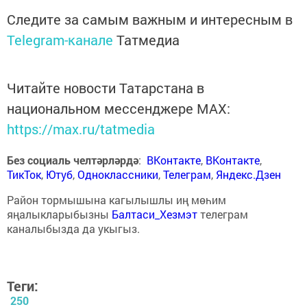
Следите за самым важным и интересным в
Telegram-канале
Татмедиа
Читайте новости Татарстана в
национальном мессенджере MАХ:
https://max.ru/tatmedia
Без социаль челтәрләрдә
:
ВКонтакте
,
ВКонтакте
,
ТикТок
,
Ютуб
,
Одноклассники
,
Телеграм
,
Яндекс.Дзен
Район тормышына кагылышлы иң мөһим
яңалыкларыбызны
Балтаси_Хезмэт
телеграм
каналыбызда да укыгыз.
Теги:
250