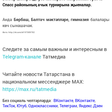
Спасс районының ачык турнирына җыеналар.
Анда
Бөрбаш, Балтач мәктәпләре, гимназия
балалары
көч сынашачак.
Фото: http://vk.com/id197089782
Следите за самым важным и интересным в
Telegram-канале
Татмедиа
Читайте новости Татарстана в
национальном мессенджере MАХ:
https://max.ru/tatmedia
Без социаль челтәрләрдә
:
ВКонтакте
,
ВКонтакте
,
ТикТок
,
Ютуб
,
Одноклассники
,
Телеграм
,
Яндекс.Дзен