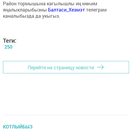
Район тормышына кагылышлы иң мөһим
яңалыкларыбызны
Балтаси_Хезмэт
телеграм
каналыбызда да укыгыз.
Теги:
250
Перейти на страницу новости
КОТЛЫЙБЫЗ