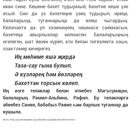
икән сине. Кешене бәхет тудырмый, бәхетне кеше үзе
ясый. Син дә үз бәхетеңне үзең тудырып, иреңә,
балаларыңа, туганнарыңа да өлеш чыгардың.
Киләчәктә дә ул хәзинәңнең чишмәсе саекмасын,
бәхетеңә авырлыклар килмәсен. Балаларыңның
игелеген, шат йөзен күреп, әти белән тигезлектә озын,
озак гомер кичерегез.
Иң мөһиме яшә җирдә
Таза-сау гына булып.
Ә күзләрең һәм йөзләрең
Бәхеттән торсын көлеп.
Иң изге теләкләр белән әтиебез Мәгъсүмҗан,
балаларың Рамил-Альбина, Рафил. Бу теләкләргә
әбиебез Сания, бабабыз Равил һәм барлык туганнар да
кушыла.
Фото: http://pozdravlyaem.org/otkrytki-na-yubilej-zhenshhine.html