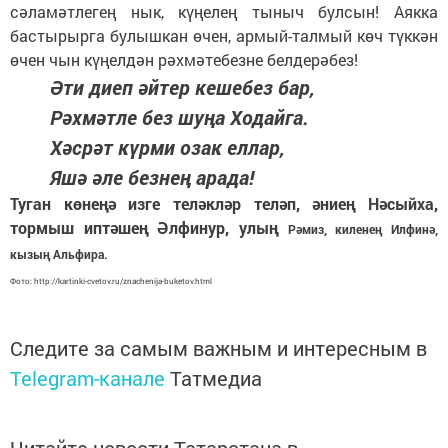
сәламәтлегең нык, күңелең тыныч булсын! Аякка
бастырырга булышкан өчен, армый-талмый көч түккән
өчен чын күңелдән рәхмәтебезне белдерәбез!
Әти диеп әйтер кешебез бар,
Рәхмәтле без шуңа Ходайга.
Хәсрәт күрми озак еллар,
Яшә әле безнең арада!
Туган көнеңә изге теләкләр теләп, әниең Нәсыйха,
тормыш иптәшең Әлфинур, улың
Рәмиз, киленең Илфинә,
кызың Альфира.
Фото: http://kartinki-cvetov.ru/znachenija-buketov.html
Следите за самым важным и интересным в
Telegram-канале
Татмедиа