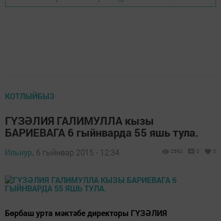
КОТЛЫЙБЫЗ
ГҮЗӘЛИЯ ГАЛИМУЛЛА кызы
БАРИЕВАГА 6 гыйнварда 55 яшь тула.
Ильнур,
6 гыйнвар 2015 - 12:34
2592
0
0
Бөрбаш урта мәктәбе директоры ГҮЗӘЛИЯ