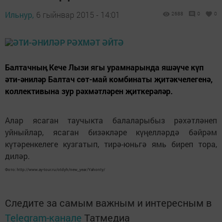
Ильнур,
6 гыйнвар 2015 - 14:01
2688
0
0
Балтачныӊ Кече Лызи ягы урамнарында яшәүче күп
әти-әниләр Балтач сөт-май комбинаты җитәкчелегенә,
коллективына зур рәхмәтләрен җиткерәләр.
Алар ясаган таучыкта балаларыбыз рәхәтләнеп
уйныйлар, ясаган бизәкләре күңелләрдә бәйрәм
күтәренкелеге кузгатып, тирә-юньгә ямь биреп тора,
диләр.
Фото: http://www.ay-tour.ru/otdyh/new_year/Yahonty/
Следите за самым важным и интересным в
Telegram-канале
Татмедиа