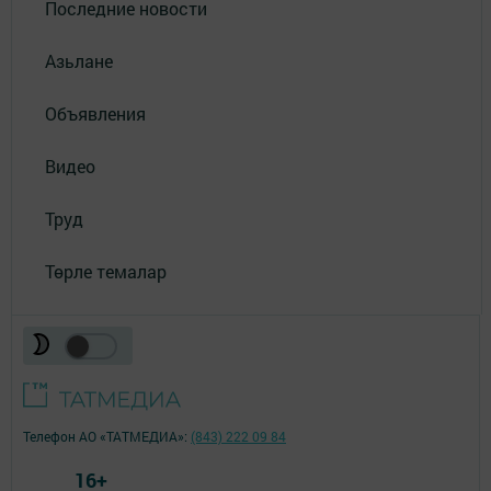
Последние новости
Азьлане
Объявления
Видео
Труд
Төрле темалар
Телефон АО «ТАТМЕДИА»:
(843) 222 09 84
16+