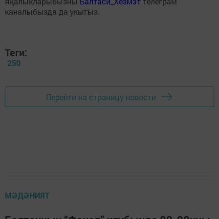
яңалыкларыбызны
Балтаси_Хезмэт
телеграм
каналыбызда да укыгыз.
Теги:
250
Перейти на страницу новости
МӘДӘНИЯТ