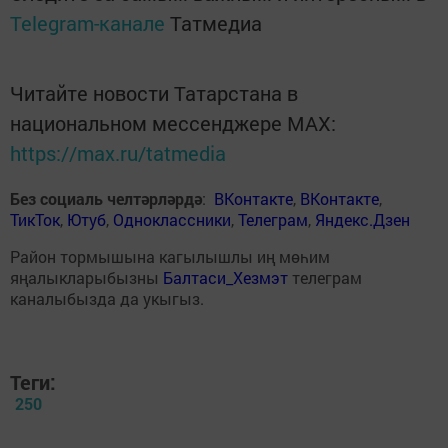
Telegram-канале
Татмедиа
Читайте новости Татарстана в
национальном мессенджере MАХ:
https://max.ru/tatmedia
Без социаль челтәрләрдә
:
ВКонтакте
,
ВКонтакте
,
ТикТок
,
Ютуб
,
Одноклассники
,
Телеграм
,
Яндекс.Дзен
Район тормышына кагылышлы иң мөһим
яңалыкларыбызны
Балтаси_Хезмэт
телеграм
каналыбызда да укыгыз.
Теги:
250