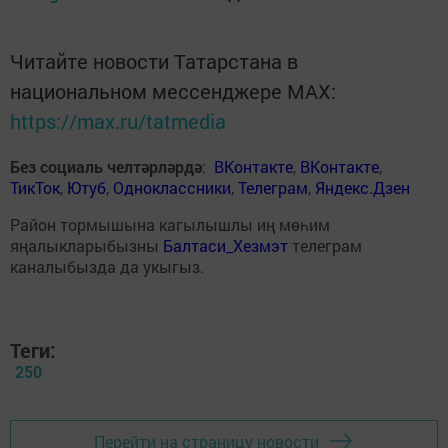
Читайте новости Татарстана в
национальном мессенджере MАХ:
https://max.ru/tatmedia
Без социаль челтәрләрдә
:
ВКонтакте
,
ВКонтакте
,
ТикТок
,
Ютуб
,
Одноклассники
,
Телеграм
,
Яндекс.Дзен
Район тормышына кагылышлы иң мөһим
яңалыкларыбызны
Балтаси_Хезмэт
телеграм
каналыбызда да укыгыз.
Теги:
250
Перейти на страницу новости