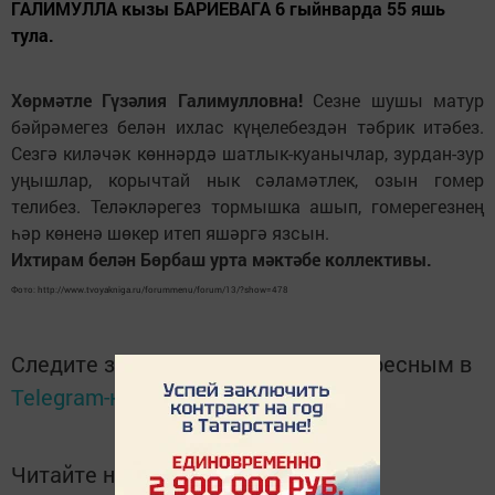
ГАЛИМУЛЛА кызы БАРИЕВАГА 6 гыйнварда 55 яшь
тула.
Хөрмәтле Гүзәлия Галимулловна!
Сезне шушы матур
бәйрәмегез белән ихлас күңелебездән тәбрик итәбез.
Сезгә киләчәк көннәрдә шатлык-куанычлар, зурдан-зур
уңышлар, корычтай нык сәламәтлек, озын гомер
телибез. Теләкләрегез тормышка ашып, гомерегезнең
һәр көненә шөкер итеп яшәргә язсын.
Ихтирам белән Бөрбаш урта мәктәбе коллективы.
Фото: http://www.tvoyakniga.ru/forummenu/forum/13/?show=478
Следите за самым важным и интересным в
Telegram-канале
Татмедиа
Читайте новости Татарстана в