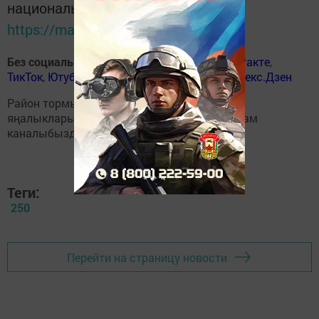
национальном мессенджере MАХ:
https://max.ru/tatmedia
Без социаль челтәрләрдә
:
ВКонтакте
,
ВКонтакте
,
ТикТок
,
Ютуб
,
Одноклассники
,
Телеграм
,
Яндекс.Дзен
Район тормышына кагылышлы иң мөһим
яңалыкларыбызны
Балтаси_Хезмэт
телеграм
каналыбызда да укыгыз.
Теги:
250
Перейти на страницу новости