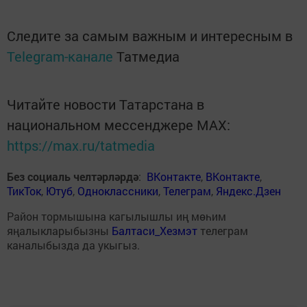
Следите за самым важным и интересным в
Telegram-канале
Татмедиа
Читайте новости Татарстана в
национальном мессенджере MАХ:
https://max.ru/tatmedia
Без социаль челтәрләрдә
:
ВКонтакте
,
ВКонтакте
,
ТикТок
,
Ютуб
,
Одноклассники
,
Телеграм
,
Яндекс.Дзен
Район тормышына кагылышлы иң мөһим
яңалыкларыбызны
Балтаси_Хезмэт
телеграм
каналыбызда да укыгыз.