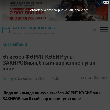
5
Автоматическое закрытие баннера через
БАЛТАЧ ЯҢАЛЫКЛАРЫ
16+
"Хезмәт" газетасы - Балтач районы
КОТЛЫЙБЫЗ
Әтиебез ФӘРИТ КӘБИР улы
ЗАКИРОВның 6 гыйнвар көнне туган
көне
Ильнур,
6 гыйнвар 2015 - 14:33
2772
0
0
Шода авылында яшәүче әтиебез ФӘРИТ КӘБИР улы
ЗАКИРОВның 6 гыйнвар көнне туган көне.