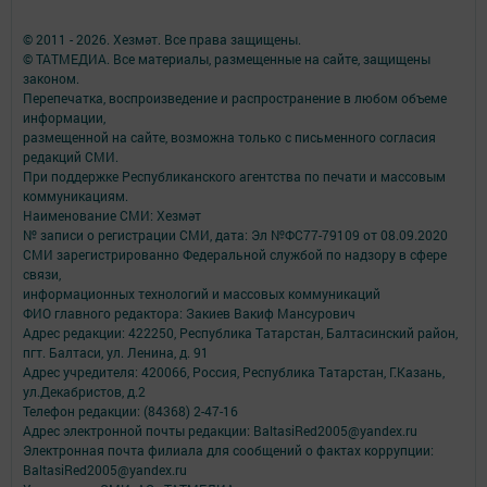
© 2011 - 2026. Хезмәт. Все права защищены.
© ТАТМЕДИА. Все материалы, размещенные на сайте, защищены
законом.
Перепечатка, воспроизведение и распространение в любом объеме
информации,
размещенной на сайте, возможна только с письменного согласия
редакций СМИ.
При поддержке Республиканского агентства по печати и массовым
коммуникациям.
Наименование СМИ: Хезмәт
№ записи о регистрации СМИ, дата: Эл №ФС77-79109 от 08.09.2020
СМИ зарегистрированно Федеральной службой по надзору в сфере
связи,
информационных технологий и массовых коммуникаций
ФИО главного редактора: Закиев Вакиф Мансурович
Адрес редакции: 422250, Республика Татарстан, Балтасинский район,
пгт. Балтаси, ул. Ленина, д. 91
Адрес учредителя: 420066, Россия, Республика Татарстан, Г.Казань,
ул.Декабристов, д.2
Телефон редакции: (84368) 2-47-16
Адрес электронной почты редакции: BaltasiRed2005@yandex.ru
Электронная почта филиала для сообщений о фактах коррупции:
BaltasiRed2005@yandex.ru