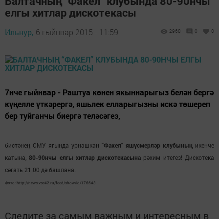
Балтачның “Факел” клубында 80-90нчы
елгы хитлар дискотекасы
Ильнур,
6 гыйнвар 2015 - 11:59
2968
0
0
7нче гыйнвар - Раштуа көнен якыннарыгыз белән бергә
күңелле үткәрергә, яшьлек елларыгызны искә төшереп
бер туйганчы биергә теләсәгез,
бистәнең СМУ ягында урнашкан
"Факел" яшүсмерләр клубының
икенче
катына,
80-90нчы елгы хитлар дискотекасына
рәхим итегез! Дискотека
сәгать 21.00 дә башлана.
Фото: http://news.vse42.ru/feed/show/id/176643
Следите за самым важным и интересным в