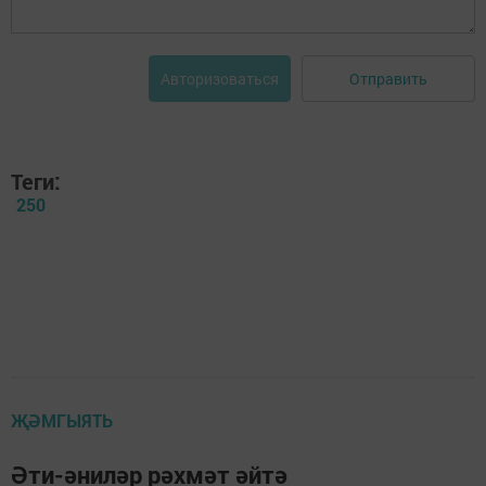
Отправить
Авторизоваться
Теги:
250
ҖӘМГЫЯТЬ
Әти-әниләр рәхмәт әйтә