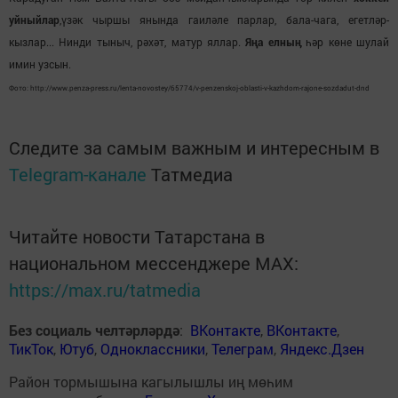
уйныйлар
,үзәк чыршы янында гаиләле парлар, бала-чага, егетләр-
кызлар... Нинди тыныч, рәхәт, матур яллар.
Яңа елныӊ
һәр көне шулай
имин узсын.
Фото: http://www.penza-press.ru/lenta-novostey/65774/v-penzenskoj-oblasti-v-kazhdom-rajone-sozdadut-dnd
Следите за самым важным и интересным в
Telegram-канале
Татмедиа
Читайте новости Татарстана в
национальном мессенджере MАХ:
https://max.ru/tatmedia
Без социаль челтәрләрдә
:
ВКонтакте
,
ВКонтакте
,
ТикТок
,
Ютуб
,
Одноклассники
,
Телеграм
,
Яндекс.Дзен
Район тормышына кагылышлы иң мөһим