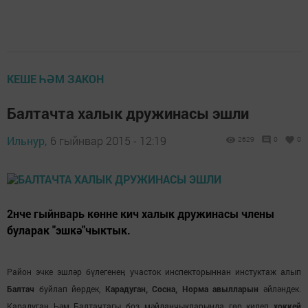
КЕШЕ ҺӘМ ЗАКОН
Балтачта халык дружинасы эшли
Ильнур,
6 гыйнвар 2015 - 12:19
2629
0
0
2нче гыйнварь көнне кич халык дружинасы члены
буларак "эшкә"чыктык.
Район эчке эшләр бүлегенеӊ участок инспекторыннан инстуктаж алып
Балтач
буйлап йөрдек,
Карадуган, Сосна, Норма авылларын
әйләндек.
Карадуган Һәм Балтачтагы боз мәйданчыкларында гөр килеп
хоккей