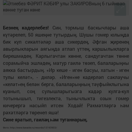
Безнең кадерлебез!
Син, тормыш баскычлары аша
күтәрелеп, 50 яшеңне тутырдың. Шушы гомер юлыңда
бик күп сикәлтәләр аша сикердең, Әфган җиренең
авырлыкларын аягыңда атлап үттең, каршылыкларга
бирешмәдең. Карлыгачтан көнне, сандугачтан төнне
сорамыйча эшләдең, матур гаилә төзеп, балаларыңны
аякка бастырдың. «Ир кеше - иген басуы, хатын - иген
тулы келәт», - диләр. «Иген»не кадерләп саклаучы
«келәт»ең белән бергә, балаларыңның тәүфыйклыгына
куанып, соң сулышларыгызга кадәр кулга-кул
тотынышып, тигезлектә, тынычлыкта озын гомер
кичерергә насыйп итсен Ходай! Рәхмәтләргә һәм
рәхәтләргә төренеп яшә!
Сине яратып, гаиләң һәм туганнарың.
Фото: http://www.karaoke.ru/records/13193903/