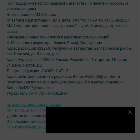
При поддержке Республиканского агентства по печати и массовым
коммуникациям.
Наименование СМИ: Хезмәт
№ записи о регистрации СМИ, дата: Эл №ФС77-79109 от 08.09.2020
СМИ зарегистрированно Федеральной службой по надзору в сфере
связи,
информационных технологий и массовых коммуникаций
ФИО главного редактора: Закиев Вакиф Мансурович
Адрес редакции: 422250, Республика Татарстан, Балтасинский район,
пгт. Балтаси, ул. Ленина, д. 91
Адрес учредителя: 420066, Россия, Республика Татарстан, Г.Казань,
ул.Декабристов, д.2
Телефон редакции: (84368) 2-47-16
Адрес электронной почты редакции: BaltasiRed2005@yandex.ru
Электронная почта филиала для сообщений о фактах коррупции:
BaltasiRed2005@yandex.ru
Учредитель СМИ: АО «ТАТМЕДИА»
Антикоррупционная политика
АО «ТАТМЕДИА» использует «cookie»
для персонализации сервисов и
Безнең Яндекс Дзен каналына языл
удобства пользователей сайтом.
Использование «cookie» можно отменить в настройках браузера.
Подписаться
Политика конфиденциальности