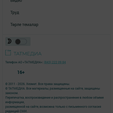
Видео
Труд
Төрле темалар
Телефон АО «ТАТМЕДИА»:
(843) 222 09 84
16+
© 2011 - 2026. Хезмәт. Все права защищены.
© ТАТМЕДИА. Все материалы, размещенные на сайте, защищены
законом.
Перепечатка, воспроизведение и распространение в любом объеме
информации,
размещенной на сайте, возможна только с письменного согласия
редакций СМИ.