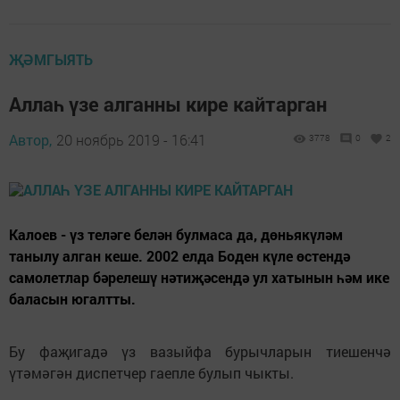
ҖӘМГЫЯТЬ
Аллаһ үзе алганны кире кайтарган
Автор,
20 ноябрь 2019 - 16:41
3778
0
2
Калоев - үз теләге белән булмаса да, дөньякүләм
танылу алган кеше. 2002 елда Боден күле өстендә
самолетлар бәрелешү нәтиҗәсендә ул хатынын һәм ике
баласын югалтты.
Бу фаҗигадә үз вазыйфа бурычларын тиешенчә
үтәмәгән диспетчер гаепле булып чыкты.