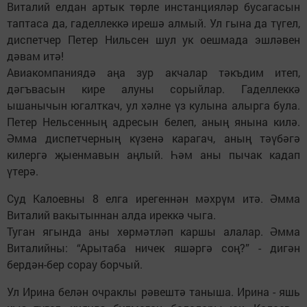
Виталий елдан артык төрле инстанцияләр бусагасын
таптаса да, гаделлеккә ирешә алмый. Ул гына да түгел,
диспетчер Петер Нильсен шул ук оешмада эшләвен
дәвам итә!
Авиакомпаниядә аңа зур акчалар тәкъдим итеп,
дәгъвасын кире алуны сорыйлар. Гаделлеккә
ышанычын югалткач, ул хәлне үз кулына алырга була.
Петер Нельсенның адресын белеп, аның янына килә.
Әмма диспетчерның күзенә карагач, аның тәүбәгә
килергә җыенмавын аңлый. Һәм аны пычак кадап
үтерә.
Суд Калоевны 8 елга ирегеннән мәхрүм итә. Әмма
Виталий вакытыннан алда иреккә чыга.
Туган ягында аны хөрмәтләп каршы алалар. Әмма
Виталийны: “Арытаба ничек яшәргә соң?” - дигән
бердән-бер сорау борчый.
Ул Ирина белән очраклы рәвештә таныша. Ирина - яшь