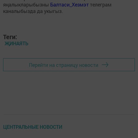
яңалыкларыбызны
Балтаси_Хезмэт
телеграм
каналыбызда да укыгыз.
Теги:
ҖИНАЯТЬ
Перейти на страницу новости
ЦЕНТРАЛЬНЫЕ НОВОСТИ