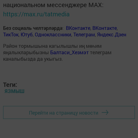
национальном мессенджере MАХ:
https://max.ru/tatmedia
Без социаль челтәрләрдә
:
ВКонтакте
,
ВКонтакте
,
ТикТок
,
Ютуб
,
Одноклассники
,
Телеграм
,
Яндекс.Дзен
Район тормышына кагылышлы иң мөһим
яңалыкларыбызны
Балтаси_Хезмэт
телеграм
каналыбызда да укыгыз.
Теги:
ЯЗМЫШ
Перейти на страницу новости