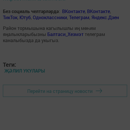
Без социаль челтәрләрдә
:
ВКонтакте
,
ВКонтакте
,
ТикТок
,
Ютуб
,
Одноклассники
,
Телеграм
,
Яндекс.Дзен
Район тормышына кагылышлы иң мөһим
яңалыкларыбызны
Балтаси_Хезмэт
телеграм
каналыбызда да укыгыз.
Теги:
ҖӘЛИЛ УКУЛАРЫ
Перейти на страницу новости