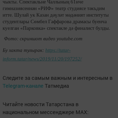
чыкты. Спектакльне Чаллының 61нче
гимназиясеннән «РИФ» театр студиясе тәкъдим
итте. Шулай ук Казан дәүләт мәдәният институты
студентлары Сөмбел Гаффарова драмасы буенча
куелган «Парковка» спектакле дә финалист булды.
Фото: скриншот видео youtube.com
Бу хакта тулырак:
https://tatar-
inform.tatar/news/2019/11/20/197252/
Следите за самым важным и интересным в
Telegram-канале
Татмедиа
Читайте новости Татарстана в
национальном мессенджере MАХ: