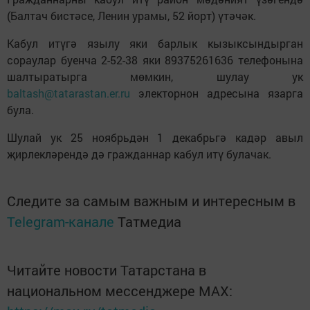
(Балтач бистәсе, Ленин урамы, 52 йорт) үтәчәк.
Кабул итүгә язылу яки барлык кызыксындырган
сораулар буенча 2-52-38 яки 89375261636 телефонына
шалтыратырга мөмкин, шулау ук
baltash@tatarastan.er.ru
электорнон адресына язарга
була.
Шулай ук 25 ноябрьдән 1 декабрьгә кадәр авыл
җирлекләрендә дә гражданнар кабул итү булачак.
Следите за самым важным и интересным в
Telegram-канале
Татмедиа
Читайте новости Татарстана в
национальном мессенджере MАХ: