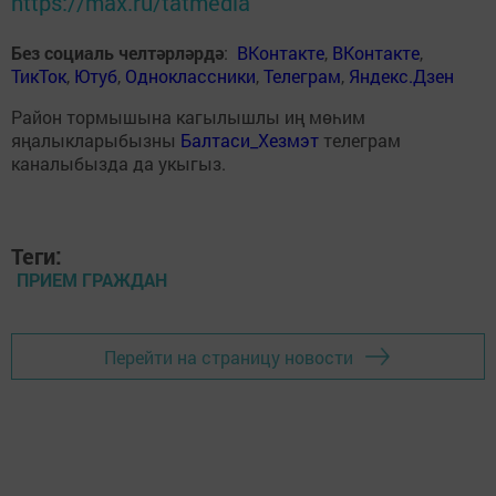
https://max.ru/tatmedia
Без социаль челтәрләрдә
:
ВКонтакте
,
ВКонтакте
,
ТикТок
,
Ютуб
,
Одноклассники
,
Телеграм
,
Яндекс.Дзен
Район тормышына кагылышлы иң мөһим
яңалыкларыбызны
Балтаси_Хезмэт
телеграм
каналыбызда да укыгыз.
Теги:
ПРИЕМ ГРАЖДАН
Перейти на страницу новости