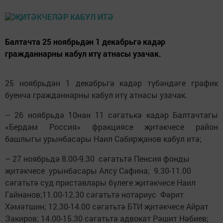
Балтачта 25 ноябрьдән 1 декабрьгә кадәр
гражданнарны кабул итү атнасы узачак.
25 ноябрьдән 1 декабрьгә кадәр түбәндәге график
буенча гражданнарны кабул итү атнасы узачак.
– 26 ноябрьдә 10нан 11 сәгатькә кадәр Балтачтагы
«Бердәм Россия» фракциясе җитәкчесе район
башлыгы урынбасары Наил Сабирҗанов кабул итә;
– 27 ноябрьдә 8.00-9.30 сәгатьтә Пенсия фонды
җитәкчесе урынбасары Алсу Сафина; 9.30-11.00
сәгатьтә суд приставлары бүлеге җитәкчесе Наил
Гайнанов;11.00-12.30 сәгатьтә нотариус Фәрит
Хәмәтшин; 12.30-14.00 сәгатьтә БТИ җитәкчесе Айрат
Закиров; 14.00-15.30 сәгатьтә адвокат Рәшит Нәбиев;