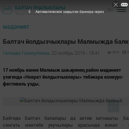
БАЛТАЧ ЯҢАЛЫКЛАРЫ
16+
4
Автоматическое закрытие баннера через
"Хезмәт" газетасы - Балтач районы
МӘДӘНИЯТ
Балтач йолдызчыклары Малмыжда бал
Гөлзидә Газизуллина,
20 ноябрь 2019 - 18:41
3376
0
17 ноябрь көнне Малмыж шәһәренең район мәдәният
үзәгендә «Нократ йолдызчыклары» төбәкара конкурс-
фестиваль узды.
Бәйгедә Балтач балалары да актив катнашты. Ба
сәнгать мәктәбе укучылары арасында вокал - 