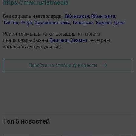
https://max.ru/tatmedia
Без социаль челтәрләрдә
:
ВКонтакте
,
ВКонтакте
,
ТикТок
,
Ютуб
,
Одноклассники
,
Телеграм
,
Яндекс.Дзен
Район тормышына кагылышлы иң мөһим
яңалыкларыбызны
Балтаси_Хезмэт
телеграм
каналыбызда да укыгыз.
Перейти на страницу новости
Топ 5 новостей