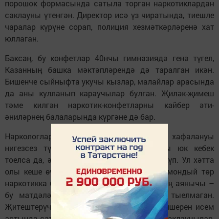
порошок формасында сатыла торган наркотиклардан
саклауны үтенгән. Директор исә үз чиратында, тиешле
чаралар күрүне сорап, полиция хезмәткәрләренә хат
юллаган.
Баксаң, бу конфетлар 40нчы гимназиядә генә түгел,
Казанның башка мәктәпләрендә дә таралган икән.
Бишенче сыйныфта укучы кызлар, малайлар арасында
да аны кулланып караучылар булган. Җиләк-җимеш
тәме килгән наркотик-конфетларны кайбер әти-
әниләрнең балаларында күргәне дә бар.
Наркологлар әйтүенчә, ата-аналарның хафалануы
нигезсез түгел. Беренче карашка зыяны юк кебек
тоелса да, әлеге снюсларда никотин бик күп. Ул хәтта
олы кеше өчен дә куркыныч. Балаларда мондый төр
наркотикка бәйлелек тиз барлыкка килә. Иң аянычы –
бу матдәләрне сату канун тарафыннан тыелмаган.
Җитештерүчеләр аны сагыз, конфет дип яшерен исем
астында сату юлын да таба. Хәзер хокук саклау­чылар,