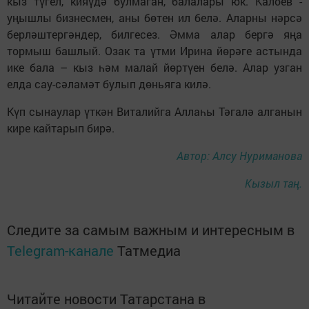
кыз түгел, кияүдә булмаган, балалары юк. Калоев -
уңышлы бизнесмен, аны бөтен ил белә. Аларны нәрсә
берләштергәндер, билгесез. Әмма алар бергә яңа
тормыш башлый. Озак та үтми Ирина йөрәге астында
ике бала – кыз һәм малай йөртүен белә. Алар узган
елда сау-сәламәт булып дөньяга килә.
Күп сынаулар үткән Виталийга Аллаһы Тәгалә алганын
кире кайтарып бирә.
Автор: Алсу Нуриманова
Кызыл таң.
Следите за самым важным и интересным в
Telegram-канале
Татмедиа
Читайте новости Татарстана в