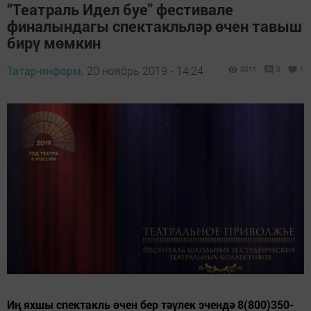
“Театраль Идел буе" фестивале
финалындагы спектакльләр өчен тавыш
бирү мөмкин
Татар-информ,
20 ноябрь 2019 - 14:24
3011
0
1
Иң яхшы спектакль өчен бер тәүлек эчендә 8(800)350-