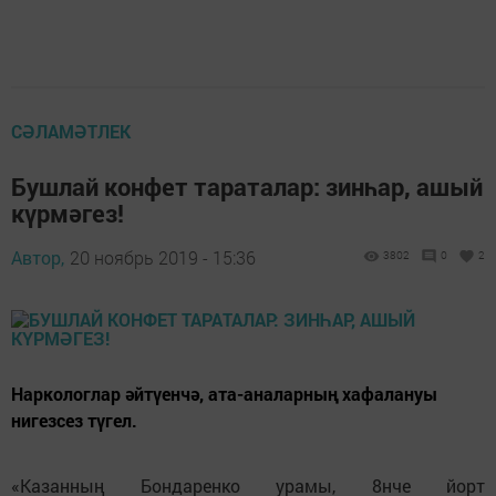
СӘЛАМӘТЛЕК
Бушлай конфет тараталар: зинһар, ашый
күрмәгез!
Автор,
20 ноябрь 2019 - 15:36
3802
0
2
Наркологлар әйтүенчә, ата-аналарның хафалануы
нигезсез түгел.
«Казанның Бондаренко урамы, 8нче йорт