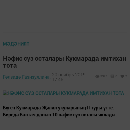
МӘДӘНИЯТ
Нәфис сүз осталары Кукмарада имтихан
тота
20 ноябрь 2019 -
Гөлзидә Газизуллина,
3373
0
2
17:46
Бүген Кукмарада Җәлил укуларының II туры үтте.
Биредә Балтач данын 10 нәфис сүз остасы яклады.