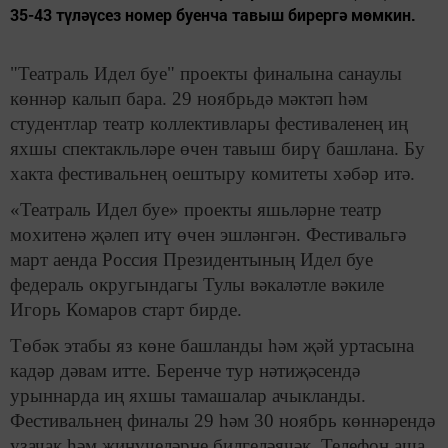
35-43 түләүсез номер буенча тавыш бирергә мөмкин.
"Театраль Идел буе" проекты финалына санаулы
көннәр калып бара. 29 ноябрьдә мәктәп һәм
студентлар театр коллективлары фестиваленең иң
яхшы спектакльләре өчен тавыш бирү башлана. Бу
хакта фестивальнең оештыру комитеты хәбәр итә.
«Театраль Идел буе» проекты яшьләрне театр
мохитенә җәлеп итү өчен эшләнгән. Фестивальгә
март аенда Россия Президентының Идел буе
федераль округындагы Тулы вәкаләтле вәкиле
Игорь Комаров старт бирде.
Төбәк этабы яз көне башланды һәм җәй уртасына
кадәр дәвам итте. Беренче тур нәтиҗәсендә
урыннарда иң яхшы тамашалар ачыкланды.
Фестивальнең финалы 29 һәм 30 ноябрь көннәрендә
узачак һәм җиңүчеләрне билгеләячәк. Телефон аша