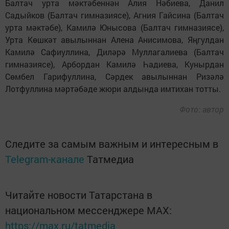
Балтач урта мәктәбеннән Алия Нәбиева, Данил
Садыйков (Балтач гимназиясе), Агния Гайсина (Балтач
урта мәктәбе), Камилә Юнысова (Балтач гимназиясе),
Урта Көшкәт авылыннан Алена Анисимова, Яңгулдан
Камилә Сафиуллина, Диләрә Муллагалиева (Балтач
гимназиясе), Арбордан Камилә Һадиева, Кунырдан
Сөмбел Гарифуллина, Сәрдек авылыннан Ризәлә
Лотфуллина мәртәбәде жюри алдында имтихан тотты.
Фото: автор
Следите за самым важным и интересным в
Telegram-канале
Татмедиа
Читайте новости Татарстана в
национальном мессенджере MАХ:
https://max.ru/tatmedia