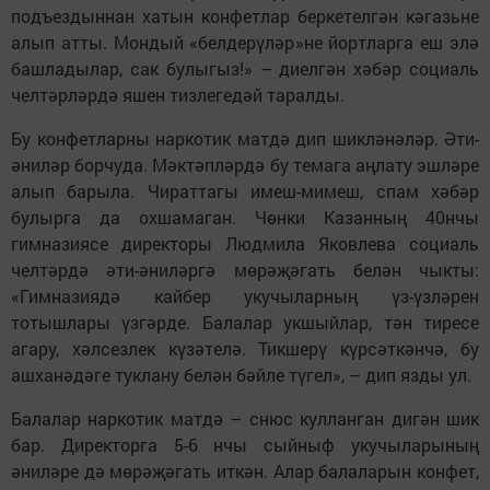
подъездыннан хатын конфетлар беркетелгән кәгазьне
алып атты. Мондый «белдерүләр»не йортларга еш элә
башладылар, сак булыгыз!» – диелгән хәбәр социаль
челтәрләрдә яшен тизлегедәй таралды.
Бу конфетларны наркотик матдә дип шикләнәләр. Әти-
әниләр борчуда. Мәктәпләрдә бу темага аңлату эшләре
алып барыла. Чираттагы имеш-мимеш, спам хәбәр
булыр­га да охшамаган. Чөнки Казанның 40нчы
гимназиясе директоры Людмила Яковлева социаль
челтәрдә әти-әниләргә мөрәҗәгать белән чыкты:
«Гимназиядә кайбер укучыларның үз-үзләрен
тотышлары үзгәрде. Балалар укшыйлар, тән тиресе
агару, хәлсезлек күзәтелә. Тикшерү күрсәткәнчә, бу
ашханәдәге туклану белән бәйле түгел», – дип язды ул.
Балалар наркотик матдә – снюс кулланган дигән шик
бар. Директорга 5-6 нчы сыйныф укучыларының
әниләре дә мөрәҗәгать иткән. Алар балаларын конфет,