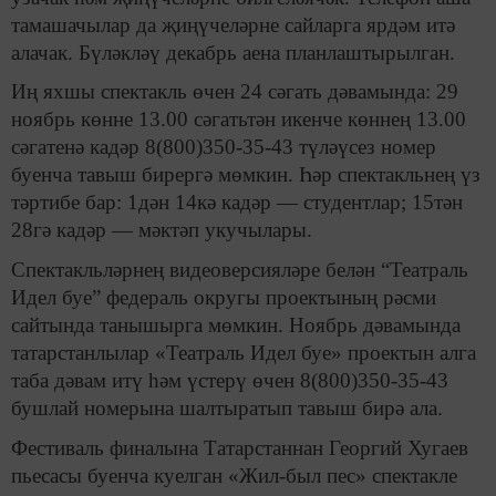
тамашачылар да җиңүчеләрне сайларга ярдәм итә
алачак. Бүләкләү декабрь аена планлаштырылган.
Иң яхшы спектакль өчен 24 сәгать дәвамында: 29
ноябрь көнне 13.00 сәгатьтән икенче көннең 13.00
сәгатенә кадәр 8(800)350-35-43 түләүсез номер
буенча тавыш бирергә мөмкин. Һәр спектакльнең үз
тәртибе бар: 1дән 14кә кадәр — студентлар; 15тән
28гә кадәр — мәктәп укучылары.
Спектакльләрнең видеоверсияләре белән “Театраль
Идел буе” федераль округы проектының рәсми
сайтында танышырга мөмкин. Ноябрь дәвамында
татарстанлылар «Театраль Идел буе» проектын алга
таба дәвам итү һәм үстерү өчен 8(800)350-35-43
бушлай номерына шалтыратып тавыш бирә ала.
Фестиваль финалына Татарстаннан Георгий Хугаев
пьесасы буенча куелган «Жил-был пес» спектакле