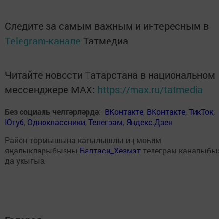
Следите за самым важным и интересным в
Telegram-канале
Татмедиа
Читайте новости Татарстана в национальном
мессенджере MАХ:
https://max.ru/tatmedia
Без социаль челтәрләрдә
:
ВКонтакте
,
ВКонтакте
,
ТикТок
,
Ютуб
,
Одноклассники
,
Телеграм
,
Яндекс.Дзен
Район тормышына кагылышлы иң мөһим
яңалыкларыбызны
Балтаси_Хезмэт
телеграм каналыбы
да укыгыз.