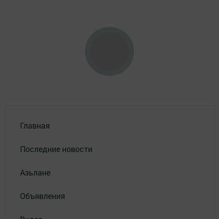
Главная
Последние новости
Азьлане
Объявления