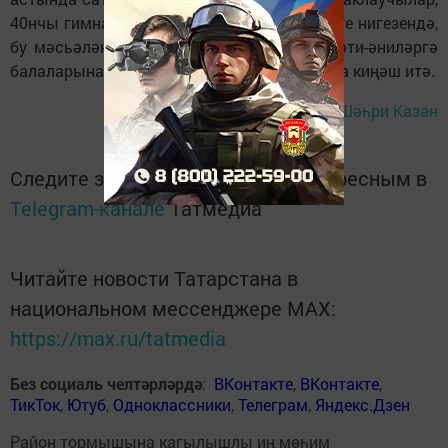
40нчы гимназия директорының мөрәҗәгате нигезендә,
бу мәсьәләне тикшерә. Наркологлар исә әти-әниләргә
балаларына карата игътибарлырак булырга киңәш итә.
Шәһри Казан
Следите за самым важным и интересным в
Telegram-канале
Татмедиа
Читайте новости Татарстана в
национальном мессенджере MАХ:
https://max.ru/tatmedia
Без социаль челтәрләрдә
:
ВКонтакте
,
ВКонтакте
,
ТикТок
,
Ютуб
,
Одноклассники
,
Телеграм
,
Яндекс.Дзен
Район тормышына кагылышлы иң мөһим