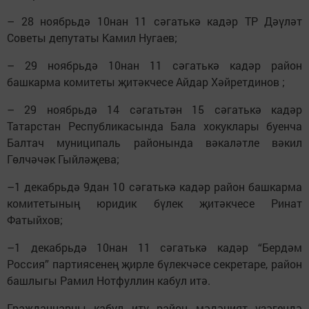
– 28 ноябрьдә 10нан 11 сәгатькә кадәр ТР Дәүләт
Советы депутаты Камил Нугаев;
– 29 ноябрьдә 10нан 11 сәгатькә кадәр район
башкарма комитеты җитәкчесе Айдар Хәйретдинов ;
– 29 ноябрьдә 14 сәгатьтән 15 сәгатькә кадәр
Татарстан Республикасында Бала хокуклары буенча
Балтач муниципаль районында вәкаләтле вәкил
Гөлчәчәк Гыйләҗева;
–1 декабрьдә 9дан 10 сәгатькә кадәр район башкарма
комитетының юридик бүлек җитәкчесе Ринат
Фатыйхов;
–1 декабрьдә 10нан 11 сәгатькә кадәр “Бердәм
Россия” партиясенең җирле бүлекчәсе секретаре, район
башлыгы Рамил Нотфуллин кабул итә.
Гражданнарны кабул итү район мәдәният үзәгендә