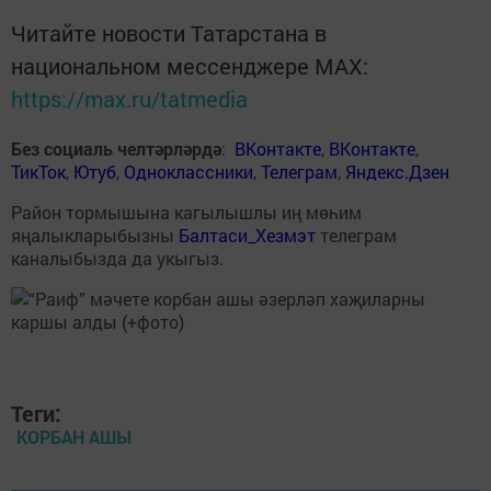
Читайте новости Татарстана в
национальном мессенджере MАХ:
https://max.ru/tatmedia
Без социаль челтәрләрдә
:
ВКонтакте
,
ВКонтакте
,
ТикТок
,
Ютуб
,
Одноклассники
,
Телеграм
,
Яндекс.Дзен
Район тормышына кагылышлы иң мөһим
яңалыкларыбызны
Балтаси_Хезмэт
телеграм
каналыбызда да укыгыз.
Теги:
КОРБАН АШЫ