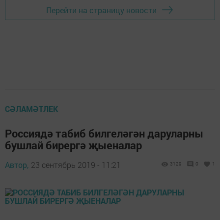
Перейти на страницу новости
СӘЛАМӘТЛЕК
Россиядә табиб билгеләгән даруларны
бушлай бирергә җыеналар
Автор,
23 сентябрь 2019 - 11:21
3129
0
1