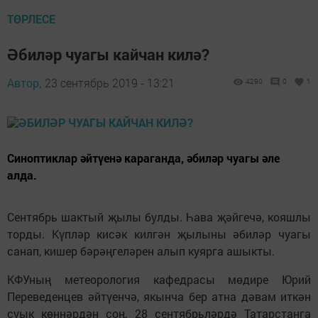
ТӨРЛЕСЕ
Әбиләр чуагы кайчан килә?
Автор,
23 сентябрь 2019 - 13:21
4290
0
1
Синоптиклар әйтүенә караганда, әбиләр чуагы әле
алда.
Сентябрь шактый җылы булды. Һава җәйгечә, кояшлы
торды. Күпләр кисәк килгән җылыны әбиләр чуагы
санап, кишер бәрәңгеләрен алып куярга ашыкты.
КФУның метеорология кафедрасы мөдире Юрий
Переведенцев әйтүенчә, якынча бер атна дәвам иткән
суык көннәрдән соң, 28 сентябрьләрдә Татарстанга