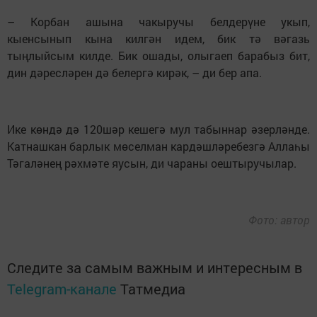
– Корбан ашына чакыручы белдерүне укып,
кыенсынып кына килгән идем, бик тә вәгазь
тыңлыйсым килде. Бик ошады, олыгаеп барабыз бит,
дин дәресләрен дә белергә кирәк, – ди бер апа.
Ике көндә дә 120шәр кешегә мул табыннар әзерләнде.
Катнашкан барлык мөселман кардәшләребезгә Аллаһы
Тәгаләнең рәхмәте яусын, ди чараны оештыручылар.
Фото: автор
Следите за самым важным и интересным в
Telegram-канале
Татмедиа