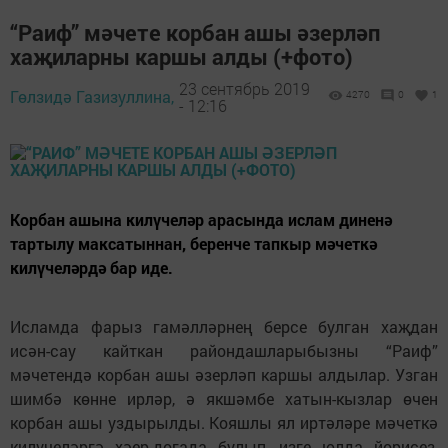
“Раиф” мәчете корбан ашы әзерләп
хаҗиларны каршы алды (+фото)
23 сентябрь 2019
Гөлзидә Газизуллина,
4270
0
1
- 12:16
Корбан ашына килүчеләр арасында ислам диненә
тартылу максатыннан, беренче тапкыр мәчеткә
килүчеләрдә бар иде.
Исламда фарыз гамәлләрнең берсе булган хаҗдан
исән-сау кайткан райондашларыбызны “Раиф”
мәчетендә корбан ашы әзерләп каршы алдылар. Узган
шимбә көнне ирләр, ә якшәмбе хатын-кызлар өчен
корбан ашы уздырылды. Кояшлы ял иртәләре мәчеткә
килүчеләргә хәер-догада булып, изге юлда йөрисез,