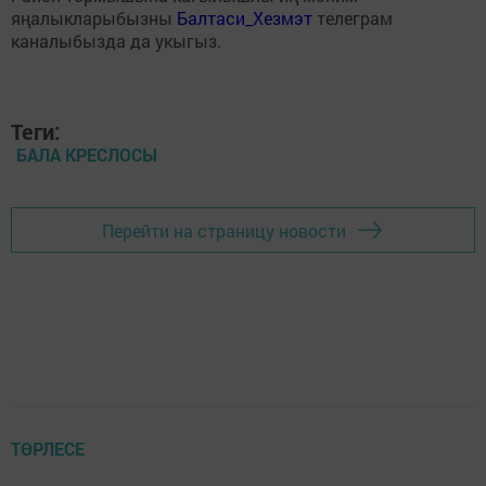
яңалыкларыбызны
Балтаси_Хезмэт
телеграм
каналыбызда да укыгыз.
Теги:
БАЛА КРЕСЛОСЫ
Перейти на страницу новости
ТӨРЛЕСЕ