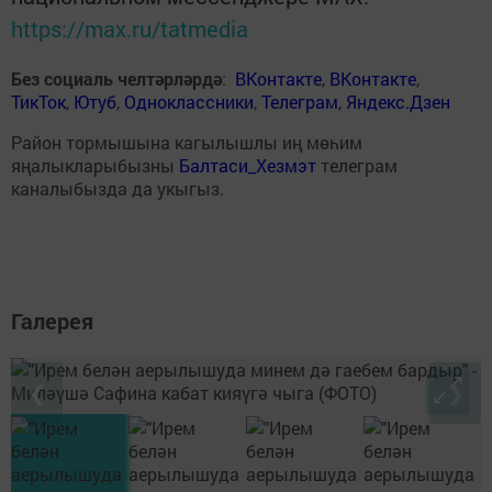
https://max.ru/tatmedia
Без социаль челтәрләрдә
:
ВКонтакте
,
ВКонтакте
,
ТикТок
,
Ютуб
,
Одноклассники
,
Телеграм
,
Яндекс.Дзен
Район тормышына кагылышлы иң мөһим
яңалыкларыбызны
Балтаси_Хезмэт
телеграм
каналыбызда да укыгыз.
Галерея
❮
❯