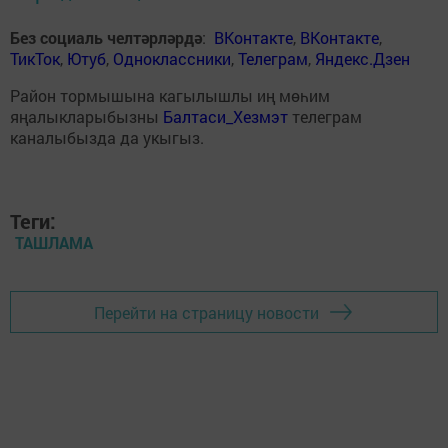
Без социаль челтәрләрдә
:
ВКонтакте
,
ВКонтакте
,
ТикТок
,
Ютуб
,
Одноклассники
,
Телеграм
,
Яндекс.Дзен
Район тормышына кагылышлы иң мөһим
яңалыкларыбызны
Балтаси_Хезмэт
телеграм
каналыбызда да укыгыз.
Теги:
ТАШЛАМА
Перейти на страницу новости