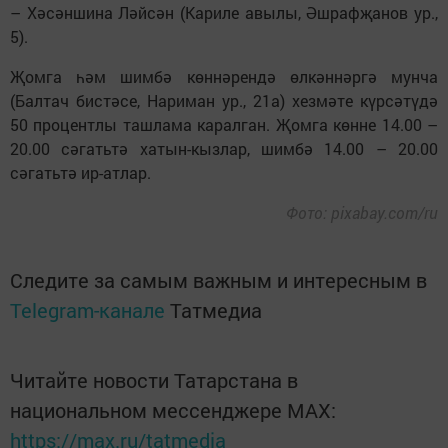
– Хәсәншина Ләйсән (Кариле авылы, Әшрафҗанов ур.,
5).
Җомга һәм шимбә көннәрендә өлкәннәргә мунча
(Балтач бистәсе, Нариман ур., 21а) хезмәте күрсәтүдә
50 процентлы ташлама каралган. Җомга көнне 14.00 –
20.00 сәгатьтә хатын-кызлар, шимбә 14.00 – 20.00
сәгатьтә ир-атлар.
Фото: pixabay.com/ru
Следите за самым важным и интересным в
Telegram-канале
Татмедиа
Читайте новости Татарстана в
национальном мессенджере MАХ:
https://max.ru/tatmedia