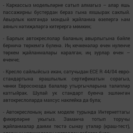
- Каркассыз модельләрне сатып алмагыз – алар яшь
пассажирны бустердан бераз гына яхшырак саклый.
Авырлык килгәндә мондый җайланма өзелергә һәм
аяныч нәтиҗәләргә китерергә мөмкин;
- Барлык автокреслолар баланың авырлыгына бәйле
берничә төркемгә бүленә. Иң кечкенәләр өчен нуленче
төркем җайланмалары каралган, иң зурлар өчен –
өченче;
- Кресло сайлыйсыз икән, сатучыдан ЕСЕ R 44/04 евро-
стандартына ярашлылык сертификатын сорагыз,
чөнки Евросоюзда балалар утыргычларына таләпләр
катгыйрак. Шулай ук стандарт буенча эшләнгән
автокреслоларда махсус наклейка да була;
- Автокреслоның анык моделе турында Интернеттагы
фикерләрне укыгыз. Заманча тотып торучы
җайланмалар даими төстә сынау үтәләр (краш-тест),