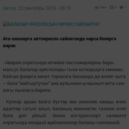
Автор,
23 сентябрь 2019 - 09:16
3594
0
1
Ата-аналарга автокресло сайлаганда нәрсә белергә
кирәк
- Авария очрагында кечкенә пассажирларны бары
махсус балалар креслолары гына коткарырга мөмкин.
Кайчак фаҗига кинәт тормозга басканда да килеп чыга
– бала "кайгыртучан" ана кулыннан ычкынып китә һәм
алгы пыялага бәрелә;
- Күпләр арзан бәягә бустер яки иминлек каешы өчен
адаптер сатып алып, баланың иминлеген тәэмин итеп
була дип уйлый. Әмма юл-транспорт һәлакәте
очрагында мондый җайланмалар баланы сакламый;