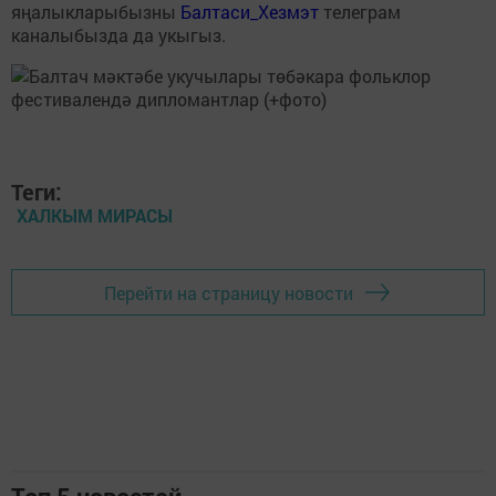
яңалыкларыбызны
Балтаси_Хезмэт
телеграм
каналыбызда да укыгыз.
Теги:
ХАЛКЫМ МИРАСЫ
Перейти на страницу новости