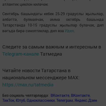
атлантик циклон киләчәк
Сентябрь башындагы кебек 25-29 градуслы җылылар,
әлбәттә, булмаячак, әмма октябрь башында
Татарстанда 10-15 градуслы җылылар булачак, дип
вәгъдә бирә синоптиклар, дип яза
Идел
.
Следите за самым важным и интересным в
Telegram-канале
Татмедиа
Читайте новости Татарстана в
национальном мессенджере MАХ:
https://max.ru/tatmedia
Без социаль челтәрләрдә
:
ВКонтакте
,
ВКонтакте
,
ТикТок
,
Ютуб
,
Одноклассники
,
Телеграм
,
Яндекс.Дзен