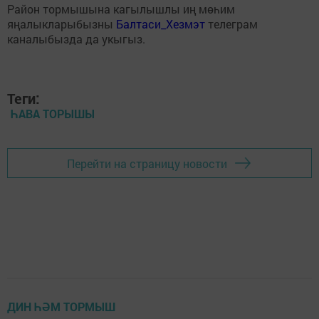
Район тормышына кагылышлы иң мөһим
яңалыкларыбызны
Балтаси_Хезмэт
телеграм
каналыбызда да укыгыз.
Теги:
ҺАВА ТОРЫШЫ
Перейти на страницу новости
ДИН ҺӘМ ТОРМЫШ