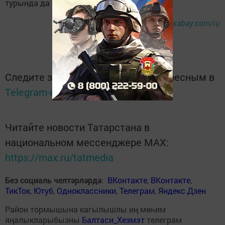
турында да сүз бара.
Фото:
pixabay.com/ru
Следите за самым важным и интересным в
Telegram-канале
Татмедиа
Читайте новости Татарстана в
национальном мессенджере MАХ:
https://max.ru/tatmedia
Без социаль челтәрләрдә
:
ВКонтакте
,
ВКонтакте
,
ТикТок
,
Ютуб
,
Одноклассники
,
Телеграм
,
Яндекс.Дзен
Район тормышына кагылышлы иң мөһим
яңалыкларыбызны
Балтаси_Хезмэт
телеграм