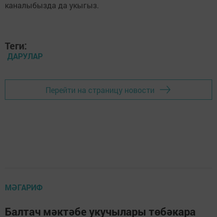
каналыбызда да укыгыз.
Теги:
ДАРУЛАР
Перейти на страницу новости
МӘГАРИФ
Балтач мәктәбе укучылары төбәкара