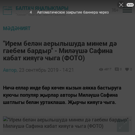
БАЛТАЧ ЯҢАЛЫКЛАРЫ
16+
3
Автоматическое закрытие баннера через
"Хезмәт" газетасы - Балтач районы
МӘДӘНИЯТ
"Ирем белән аерылышуда минем дә
гаебем бардыр" - Миләүшә Сафина
кабат кияүгә чыга (ФОТО)
Автор,
23 сентябрь 2019 - 14:21
4817
0
2
Ничә еллар инде бар көчен кызын аякка бастыруга
куючы популяр җырлар авторы Миләүшә Сафина
шатлыгы белән уртаклаша. Җырчы кияүгә чыга.