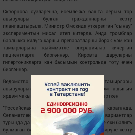
Скворцова сүзләренчә, исемлеккә башта аерым төр
авырулары булган гражданнарны кертү
планлаштырыла. Министр Омскида үткәрелгән "сынау"
экспериментын мисал итеп китерде. Анда тромблар
барлыкка килүгә каршы препаратларны йөрәк һәм кан
тамырларына кыйммәтле операцияләр кичергән
пациентларга биргәннәр. Кировта даруларны
гипертоникларга кан басымын контрольдә тоту өчен
биргәннәр.
Ведомство башлыгы ике очракта да кан тамырлары
авыруларыннан үлү күрсәткече кимү һәм ашыгыч
ярдәм чакырулар саны кимү теркәлүен искәрткән.
"Российская газета" мәгълүматларына караганда,
Сәламәтлек саклау министрлыгы башка вариантлар
турында да фикер алыша. 14 яшькә кадәрге яки балигъ
булмаган балалар өчен бушлай дарулар бирүне кертү