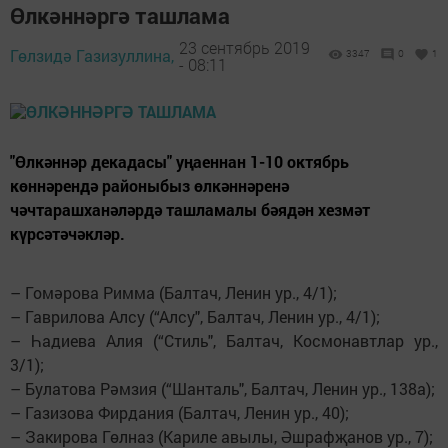
Өлкәннәргә ташлама
23 сентябрь 2019
Гөлзидә Газизуллина,
3347
0
1
- 08:11
"Өлкәннәр декадасы" уңаеннан 1-10 октябрь
көннәрендә районыбыз өлкәннәренә
чәчтарашханәләрдә ташламалы бәядән хезмәт
күрсәтәчәкләр.
– Гомәрова Римма (Балтач, Ленин ур., 4/1);
– Гаврилова Алсу (“Алсу", Балтач, Ленин ур., 4/1);
– Һадиева Алия (“Стиль", Балтач, Космонавтлар ур.,
3/1);
– Булатова Рәмзия (“Шанталь", Балтач, Ленин ур., 138а);
– Газизова Фирдания (Балтач, Ленин ур., 40);
– Закирова Гөлназ (Кариле авылы, Әшрафҗанов ур., 7);