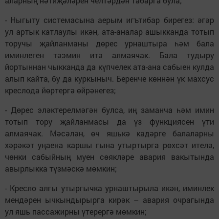
аларның нәтиҗәләрен челтәрдән табарга була;
- Ныгыту системасына аерым игътибар бирегез: әгәр
ул артык катлаулы икән, ата-аналар ашыкканда тотып
торучы җайланманы дөрес урнаштыра һәм бала
иминлеген тәэмин итә алмаячак. Бала тудыру
йортыннан чыкканда да күпчелек ата-ана сабыен кулда
алып кайта, бу да куркыныч. Беренче көннән үк махсус
креслода йөртергә өйрәнегез;
- Дөрес эләктерелмәгән булса, иң заманча һәм имин
тотып тору җайланмасы да үз функциясен үти
алмаячак. Мәсәлән, өч яшькә кадәрге балаларны
хәрәкәт уңаена каршы гына утыртырга рөхсәт ителә,
чөнки сабыйның муен сөякләре авария вакытында
авырлыкка түзмәскә мөмкин;
- Кресло алгы утыргычка урнаштырыла икән, иминлек
мендәрен ычкындырырга кирәк – авария очрагында
ул яшь пассажирны үтерергә мөмкин;