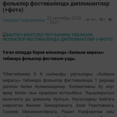
фольклор фестивалендә дипломантлар
(+фото)
23 сентябрь 2019
Гөлзидә Газизуллина,
3620
0
1
- 10:21
Узган ялларда Киров өлкәсендә «Халкым мирасы»
төбәкара фольклор фестивале узды.
“Мәктәбезнең 5 б сыйныфы укучылары «Халкым
мирасы» төбәкара фольклор фестивалендә 1 дәрәҗә
диплом белән бүләкләнделәр. Коллективны бу олуг
җиңү белән чын күңелдән котлыйбыз. Уңышларыгыз
киләчәктә дә дәвамлы булсын. Укучыларны бәйгегә
әзерләгән Фәнзия Зиннуровнага, Алия Разитовнага,
Гүзәлия Мөхәммәтовнага, Рашит Раифовичка олы