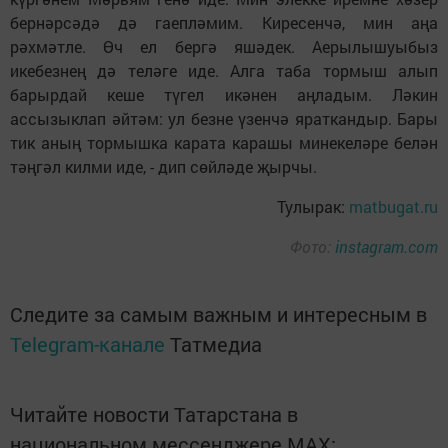
бернәрсәдә дә гаепләмим. Киресенчә, мин аңа
рәхмәтле. Өч ел бергә яшәдек. Аерылышуыбыз
икебезнең дә теләге иде. Алга таба тормыш алып
барырдай кеше түгел икәнен аңладым. Ләкин
ассызыклап әйтәм: ул безне үзенчә яраткандыр. Бары
тик аның тормышка карата карашы минекеләре белән
тәңгәл килми иде, - дип сөйләде җырчы.
Тулырак:
matbugat.ru
Фото:
instagram.com
Следите за самым важным и интересным в
Telegram-канале
Татмедиа
Читайте новости Татарстана в
национальном мессенджере MАХ: