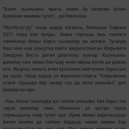
"Бәхет тынлыкны ярата, ләкин бу бәхетем белән
бүлешми мөмкин түгел", - ди Миләүшә.
"Матбугат.ру" моңа кадәр язганча, Миләүшә Сафина
2011 елда әни булды. Әмма тормыш яшь гаиләгә
сөенечләр белән бергә сынаулар да китерә. Туганда
баш мие һәм умыртка сөяге җәрәхәтләнгән Мәрьямгә
Синдром Веста дигән диагнозы куялар. Кызчыкны
дәвалау һәм аякка бастыру өчен көрәш бүген дә дәвам
итә. Җырчы моның өчен кулыннан килгәннең барысын
да эшли. Моңа кадәр ул журналистларга: "Мәрьямнең
әтисе турында бер начар сүз дә әйтә алмыйм", дип
белдергән иде.
- Аны безне ташлауда да гаепли алмыйм. Без бары тик
төрле кешеләр генә. Минемчә, ул җитди гаилә
тормышына әзер түгел иде. Ирем белән аерылышуда
бәлки минем дә гаебем бардыр, чөнки минем бар
күргәнем Мәрьям генә иде. Мин элекке иремне хәзер