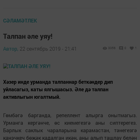
СӘЛАМӘТЛЕК
Талпан әле уяу!
Автор,
22 сентябрь 2019 - 21:41
3356
0
1
Хәзер инде урманда талпаннар беткәндер дип
уйласагыз, каты ялгышасыз. Әле дә талпан
активлыгын югалтмый.
Гөмбәгә барганда, репеллент алырга онытмагыз.
Урманга кергәнче, өс киемегезгә аны сиптерегез.
Барлык саклык чараларына карамастан, тәнегезгә
канэчкеч бөҗәк кадалган икән, аны алып ташлау белән