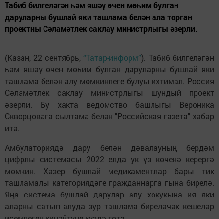
Табиб билгеләгән һәм яшәү өчен мөһим булган
даруларны бушлай яки ташлама белән ала торган
проектны Сәламәтлек саклау министрлыгы әзерли.
(Казан, 22 сентябрь,
“Татар-информ”
). Табиб билгеләгән
һәм яшәү өчен мөһим булган даруларны бушлай яки
ташлама белән алу мөмкинлеге булуы ихтимал. Россия
Сәламәтлек саклау министрлыгы шундый проект
әзерли. Бу хакта ведомство башлыгы Вероника
Скворцовага сылтама белән "Российская газета" хәбәр
итә.
Амбулаториядә дару белән дәвалауның бердәм
цифрлы системасы 2022 елда ук үз көченә керергә
мөмкин. Хәзер бушлай медикаментлар бары тик
ташламалы категориядәге гражданнарга гына бирелә.
Яңа система бушлай дарулар алу хокукына ия яки
аларны сатып алуда зур ташлама биреләчәк кешеләр
исемлеген киңәйтүне күздә тота.