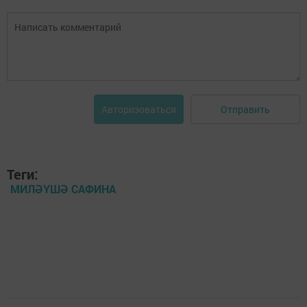
Отправить
Авторизоваться
Теги:
МИЛӘҮШӘ САФИНА