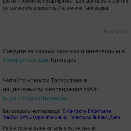
рәхмәтләребезне ирештерәбез”, дип шалтырата Балтач
урта мәктәбе директоры Гөлчәчәчк Гыйләҗева.
Фото: автор
Следите за самым важным и интересным в
Telegram-канале
Татмедиа
Читайте новости Татарстана в
национальном мессенджере MАХ:
https://max.ru/tatmedia
Без социаль челтәрләрдә
:
ВКонтакте
,
ВКонтакте
,
ТикТок
,
Ютуб
,
Одноклассники
,
Телеграм
,
Яндекс.Дзен
Район тормышына кагылышлы иң мөһим