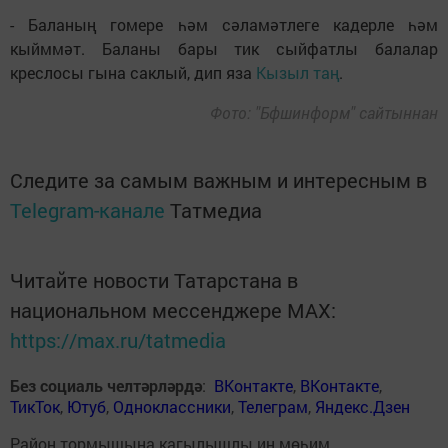
- Баланың гомере һәм сәламәтлеге кадерле һәм
кыйммәт. Баланы бары тик сыйфатлы балалар
креслосы гына саклый, дип яза
Кызыл таң
.
Фото: "Бфшинформ" сайтыннан
Следите за самым важным и интересным в
Telegram-канале
Татмедиа
Читайте новости Татарстана в
национальном мессенджере MАХ:
https://max.ru/tatmedia
Без социаль челтәрләрдә
:
ВКонтакте
,
ВКонтакте
,
ТикТок
,
Ютуб
,
Одноклассники
,
Телеграм
,
Яндекс.Дзен
Район тормышына кагылышлы иң мөһим