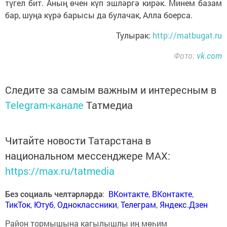
түгел бит. Аның өчен күп эшләргә кирәк. Минем базам
бар, шуңа күрә барысы да булачак, Алла боерса.
Тулырак:
http://matbugat.ru
Фото:
vk.com
Следите за самым важным и интересным в
Telegram-канале
Татмедиа
Читайте новости Татарстана в
национальном мессенджере MАХ:
https://max.ru/tatmedia
Без социаль челтәрләрдә
:
ВКонтакте
,
ВКонтакте
,
ТикТок
,
Ютуб
,
Одноклассники
,
Телеграм
,
Яндекс.Дзен
Район тормышына кагылышлы иң мөһим