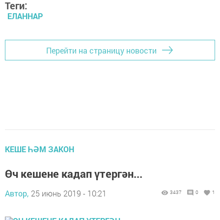
Теги:
ЕЛАННАР
Перейти на страницу новости
КЕШЕ ҺӘМ ЗАКОН
Өч кешене кадап үтергән...
Автор,
25 июнь 2019 - 10:21
3437
0
1