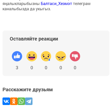
яңалыкларыбызны
Балтаси_Хезмэт
телеграм
каналыбызда да укыгыз.
Оставляйте реакции
3
0
0
0
0
Расскажите друзьям