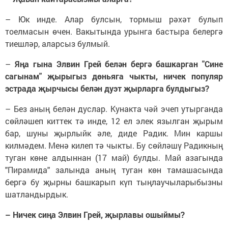
– Юк инде. Алар булсын, тормыш рәхәт булып
тоелмасын өчен. Вакытында урынга бастыра белергә
тиешләр, аларсыз булмый.
–
Яңа гына Элвин Грей белән бергә башкарган "Сине
сагынам" җырыгыз дөньяга чыкты, ничек популяр
эстрада җырчысы белән дуэт җырларга булдыгыз?
– Без аның белән дуслар. Кунакта чәй эчеп утырганда
сөйләшеп киттек тә инде, 12 ел элек язылган җырым
бар, шуны җырлыйк әле, диде Радик. Мин каршы
килмәдем. Менә килеп тә чыкты. Бу сөйләшү Радикның
туган көне алдыннан (17 май) булды. Май азагында
"Пирамида" залында аның туган көн тамашасында
бергә бу җырны башкарып күп тыңлаучыларыбызны
шатландырдык.
– Ничек сиңа Элвин Грей, җырлавы ошыймы?