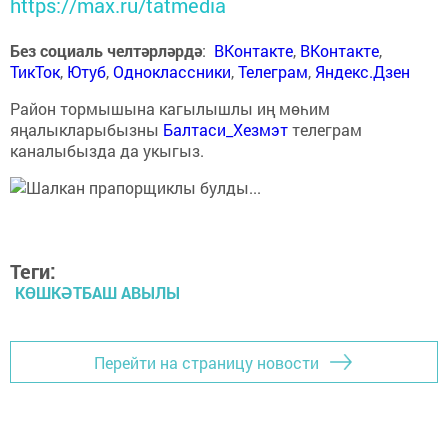
https://max.ru/tatmedia
Без социаль челтәрләрдә
:
ВКонтакте
,
ВКонтакте
,
ТикТок
,
Ютуб
,
Одноклассники
,
Телеграм
,
Яндекс.Дзен
Район тормышына кагылышлы иң мөһим
яңалыкларыбызны
Балтаси_Хезмэт
телеграм
каналыбызда да укыгыз.
Теги:
КӨШКӘТБАШ АВЫЛЫ
Перейти на страницу новости