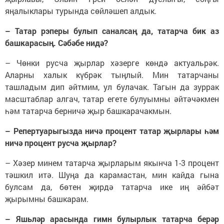
яңалыклары турында сөйләшеп алдык.
– Татар рэперы булып саналсаң да, татарча бик аз
башкарасың. Сәбәбе нидә?
– Чөнки русча җырлар хәзерге көндә актуальрәк.
Аларны халык күбрәк тыңлый. Мин татарчаны
ташладым дип әйтмим, ул булачак. Тагын да зуррак
масштаблар алгач, татар егете булуымны әйтәчәкмен
һәм татарча берничә җыр башкарачакмын.
– Репертуарыгызда ничә процент татар җырлары һәм
ничә процент русча җырлар?
– Хәзер минем татарча җырларым якынча 1-3 процент
тәшкил итә. Шуңа да карамастан, мин кайда гына
булсам да, бөтен җирдә татарча ике иң әйбәт
җырымны башкарам.
– Яшьләр арасында гимн булырлык татарча берәр