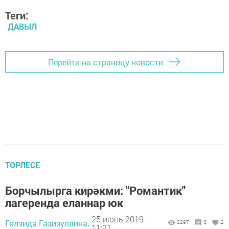
Теги:
ДАВЫЛ
Перейти на страницу новости
ТӨРЛЕСЕ
Борчылырга кирәкми: "Романтик"
лагеренда еланнар юк
25 июнь 2019 -
Гөлзидә Газизуллина,
3297
0
2
11:21