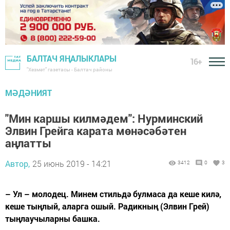
БАЛТАЧ ЯҢАЛЫКЛАРЫ
16+
"Хезмәт" газетасы - Балтач районы
МӘДӘНИЯТ
"Мин каршы килмәдем": Нурминский
Элвин Грейга карата мөнәсәбәтен
аңлатты
Автор,
25 июнь 2019 - 14:21
3412
0
3
– Ул – молодец. Минем стильдә булмаса да кеше килә,
кеше тыңлый, аларга ошый. Радикның (Элвин Грей)
тыңлаучыларны башка.