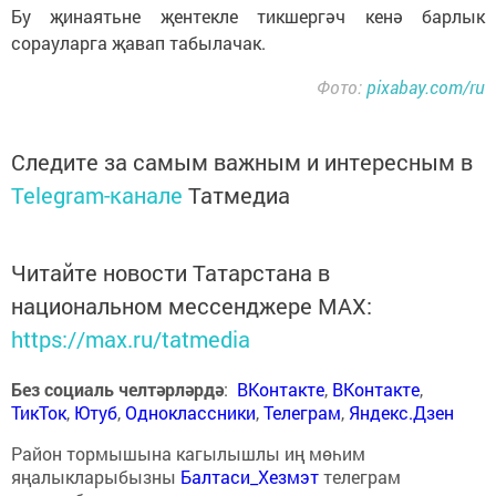
Бу җинаятьне җентекле тикшергәч кенә барлык
сорауларга җавап табылачак.
Фото:
pixabay.com/ru
Следите за самым важным и интересным в
Telegram-канале
Татмедиа
Читайте новости Татарстана в
национальном мессенджере MАХ:
https://max.ru/tatmedia
Без социаль челтәрләрдә
:
ВКонтакте
,
ВКонтакте
,
ТикТок
,
Ютуб
,
Одноклассники
,
Телеграм
,
Яндекс.Дзен
Район тормышына кагылышлы иң мөһим
яңалыкларыбызны
Балтаси_Хезмэт
телеграм