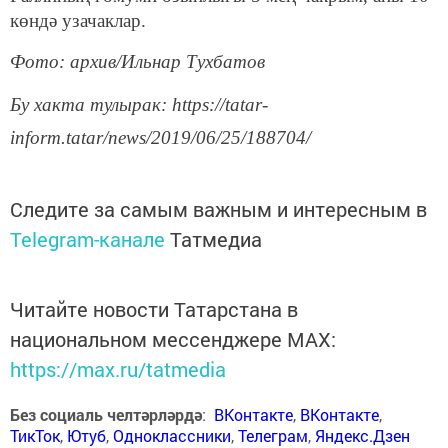
көндә узачаклар.
Фото: архив/Ильнар Тухбатов
Бу хакта тулырак: https://tatar-
inform.tatar/news/2019/06/25/188704/
Следите за самым важным и интересным в
Telegram-канале
Татмедиа
Читайте новости Татарстана в
национальном мессенджере MАХ:
https://max.ru/tatmedia
Без социаль челтәрләрдә
:
ВКонтакте
,
ВКонтакте
,
ТикТок
,
Ютуб
,
Одноклассники
,
Телеграм
,
Яндекс.Дзен