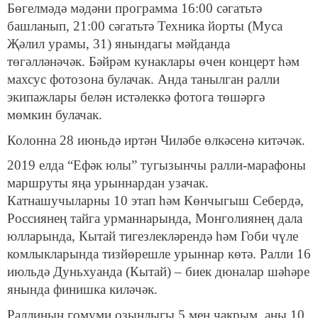
Бөгелмәдә мәдәни программа 16:00 сәгатьтә
башланып, 21:00 сәгатьтә Техника йорты (Муса
Җәлил урамы, 31) янындагы мәйданда
төгәлләнәчәк. Бәйрәм кунаклары өчен концерт һәм
махсус фотозона булачак. Анда танылган ралли
экипажлары белән истәлеккә фотога төшәргә
мөмкин булачак.
Колонна 28 июньдә иртән Чиләбе өлкәсенә китәчәк.
2019 елда “Ефәк юлы” тугызынчы ралли-марафоны
маршруты яңа урыннардан узачак.
Катнашучыларны 10 этап һәм Көнчыгыш Себердә,
Россиянең тайга урманнарында, Монголиянең дала
юлларында, Кытай тигезлекләрендә һәм Гоби чүле
комлыкларында тизйөрешле урыннар көтә. Ралли 16
июльдә Дуньхуанда (Кытай) – биек дюналар шәһәре
янында финишка киләчәк.
Раллиның гомуми озынлыгы 5 мең чакрым, аны 10