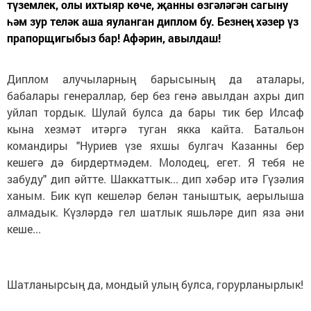
түземлек, олы ихтыяр көче, җанны өзгәләгән сагыну
һәм зур теләк аша яуланган диплом бу. Безнең хәзер үз
прапорщигыбыз бар! Афәрин, авылдаш!
Диплом алучыларның барысының да аталары,
бабалары генераллар, бер без генә авылдан ахры дип
уйлап тордык. Шулай булса да бары тик бер Илсаф
кына хезмәт итәргә туган якка кайта. Батальон
командиры "Нуриев үзе яхшы булгач Казанны бер
кешегә дә бирдертмәдем. Молодец, егет. Я тебя не
забуду" дип әйтте. Шаккаттык... дип хәбәр итә Гүзәлия
ханым. Бик күп кешеләр белән таныштык, аерылыша
алмадык. Күзләрдә гел шатлык яшьләре дип яза әни
кеше...
Шатланырсың да, мондый улың булса, горурланырлык!