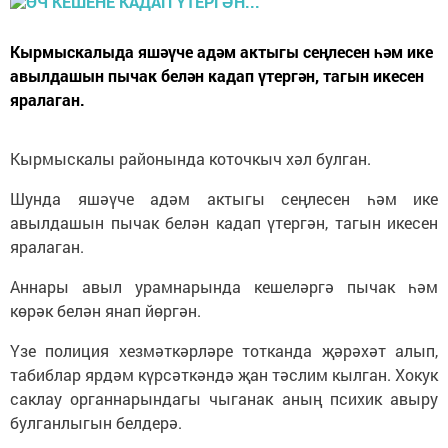
Кырмыскалыда яшәүче адәм актыгы сеңлесен һәм ике
авылдашын пычак белән кадап үтергән, тагын икесен
яралаган.
Кырмыскалы районында коточкыч хәл булган.
Шунда яшәүче адәм актыгы сеңлесен һәм ике
авылдашын пычак белән кадап үтергән, тагын икесен
яралаган.
Аннары авыл урамнарында кешеләргә пычак һәм
көрәк белән янап йөргән.
Үзе полиция хезмәткәрләре тотканда җәрәхәт алып,
табиблар ярдәм күрсәткәндә җан тәслим кылган. Хокук
саклау органнарындагы чыганак аның психик авыру
булганлыгын белдерә.