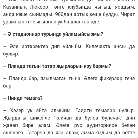
Казанның Люксор төнге клубында чыгыш ясадым,
анда кеше сыймады. 900дән артык кеше булды. Чират
урамның теге ягыннан ук башланган иде.
– Ә стадионнар турында уйламыйсызмы?
– Әле иртәрәктер дип уйлыйм. Киләчәктә ансы да
булыр.
– Планда тагын татар җырларын язу бармы?
– Планда бар, язылмаган гына. Әлегә фикерләр генә
бар.
– Нинди темага?
– Хәзер үк әйтә алмыйм. Гадәти темалар булыр.
Җырдагы шикелле “кайчан да булса булачак” дип
җавап бирә алам. Әлегә рус аудиториясе белән
эшлибез. Татарча да яза алам, әмма яздым да бетте