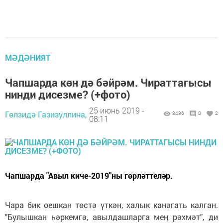
МӘДӘНИЯТ
Чапшарда көн дә бәйрәм. Чираттагысы
нинди дисезме? (+фото)
25 июнь 2019 -
Гөлзидә Газизуллина,
3436
0
2
08:11
Чапшарда "Авыл киче-2019"ны гөрләттеләр.
Чара бик оешкан төстә үткән, халык канәгать калган.
"Булышкан һәркемгә, авылдашларга мең рәхмәт", ди