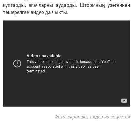
куптарды, агачларны аударды. Штормның үзәгеннән
төшерелгән видео да чыкты.
Фото: скриншот видео из соцсетей