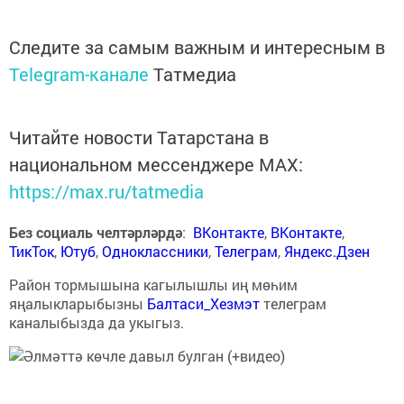
Следите за самым важным и интересным в
Telegram-канале
Татмедиа
Читайте новости Татарстана в
национальном мессенджере MАХ:
https://max.ru/tatmedia
Без социаль челтәрләрдә
:
ВКонтакте
,
ВКонтакте
,
ТикТок
,
Ютуб
,
Одноклассники
,
Телеграм
,
Яндекс.Дзен
Район тормышына кагылышлы иң мөһим
яңалыкларыбызны
Балтаси_Хезмэт
телеграм
каналыбызда да укыгыз.