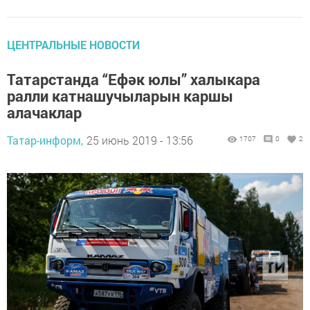
ЦЕНТРАЛЬНЫЕ НОВОСТИ
Татарстанда “Ефәк юлы” халыкара
ралли катнашучыларын каршы
алачаклар
Татар-информ,
25 июнь 2019 - 13:56
1707
0
2