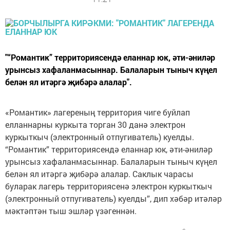
"“Романтик” территориясендә еланнар юк, әти-әниләр
урынсыз хафаланмасыннар. Балаларын тыныч күңел
белән ял итәргә җибәрә алалар".
«Романтик» лагереның территория чиге буйлап
елланнарны куркыта торган 30 данә электрон
куркыткыч (электронный отпугиватель) куелды.
“Романтик” территориясендә еланнар юк, әти-әниләр
урынсыз хафаланмасыннар. Балаларын тыныч күңел
белән ял итәргә җибәрә алалар. Саклык чарасы
буларак лагерь территориясенә электрон куркыткыч
(электронный отпугиватель) куелды”, дип хәбәр итәләр
мәктәптән тыш эшләр үзәгеннән.