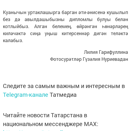
Куанычын уртаклашырга барган әти-әнисенә кушылып
без дә авылдашыбызны дипломлы булуы белән
котлыйбыз. Алган белемең, өйрәнгән һөнәрләрең
киләчәктә сиңа уңыш китерсеннәр дигән теләктә
калабыз.
Лилия Гарифуллина
Фотосурәтләр Гүзәлия Нуриевадан
Следите за самым важным и интересным в
Telegram-канале
Татмедиа
Читайте новости Татарстана в
национальном мессенджере MАХ: