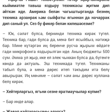
кыйммәтле тавыш яздыру техникасы җитми дип
әйткән иде. Америка белән чагыштырганда безнең
техника арзанрак һәм сыйфаты ягыннан да начаррак
дип саный ул. Сез бу фикер белән килешәсезме?
– Юк, сәләт булса, бернинди техника кирәк түгел.
Техника бар, гади булса да, менә бит ясыйбыз, нәтиҗә
бар. Мине күтәргән иң беренче русча җырым өйдәге
гади ​микрофонга яздырылган иде. Аның бюджеты 500
сум. Әмма ул җыр, ике ел элек чыккан булса да, бүгенге
көндә дә актуаль. Эш техникада түгел. Техниканы
табып була, ә менә дөрес итеп тәкъдим итә белү
авырырак. Иң мөһиме – сәләт һәм аны дөрес куллана
белү кирәк.​
– Хейтерларгыз, ягъни сезне яратмаучылар күпме?
– Бар инде алар.
– Җавап кайтарасызмы аларга?