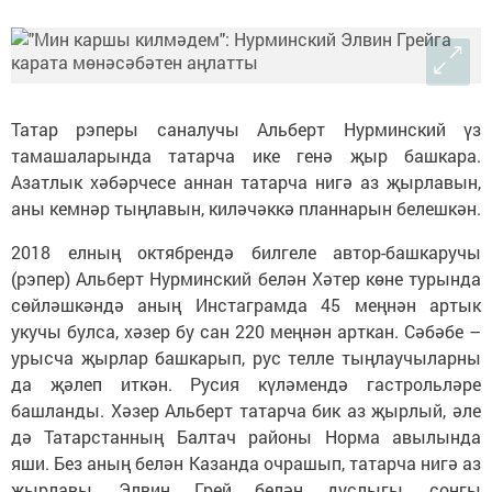
Татар рэперы саналучы Альберт Нурминский үз
тамашаларында татарча ике генә җыр башкара.
Азатлык хәбәрчесе аннан татарча нигә аз җырлавын,
аны кемнәр тыңлавын, киләчәккә планнарын белешкән.
2018 елның октябрендә билгеле автор-башкаручы
(рэпер) Альберт Нурминский белән Хәтер көне турында
сөйләшкәндә аның Инстаграмда 45 меңнән артык
укучы булса, хәзер бу сан 220 меңнән арткан. Сәбәбе –
урысча җырлар башкарып, рус телле тыңлаучыларны
да җәлеп иткән. Русия күләмендә гастрольләре
башланды. Хәзер Альберт татарча бик аз җырлый, әле
дә Татарстанның Балтач районы Норма авылында
яши. Без аның белән Казанда очрашып, татарча нигә аз
җырлавы, Элвин Грей белән дуслыгы, соңгы