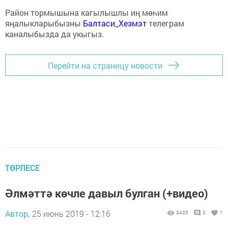
Район тормышына кагылышлы иң мөһим
яңалыкларыбызны
Балтаси_Хезмэт
телеграм
каналыбызда да укыгыз.
Перейти на страницу новости
ТӨРЛЕСЕ
Әлмәттә көчле давыл булган (+видео)
Автор,
25 июнь 2019 - 12:16
3435
0
1