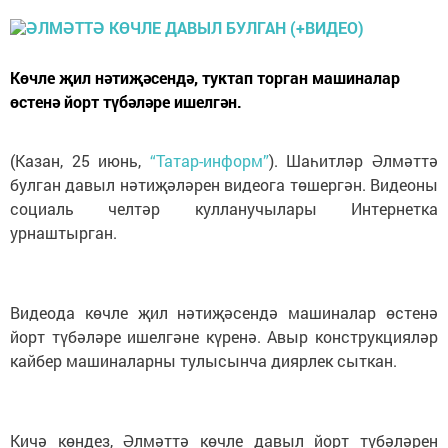
Көчле җил нәтиҗәсендә, туктап торган машиналар
өстенә йорт түбәләре ишелгән.
(Казан, 25 июнь,
“Татар-информ”
). Шаһитләр Әлмәттә
булган давыл нәтиҗәләрен видеога төшергән. Видеоны
социаль челтәр кулланучылары Интернетка
урнаштырган.
Видеода көчле җил нәтиҗәсендә машиналар өстенә
йорт түбәләре ишелгәне күренә. Авыр конструкцияләр
кайбер машиналарны тулысынча диярлек сыткан.
Кичә көндез, Әлмәттә көчле давыл йорт түбәләрен