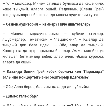
– Ул – молодец. Минем стильдә булмаса да кеше килә,
кеше тыңлый, аларга ошый. Радикның (Элвин Грей)
тыңлаучыларны башка, анда минем аудитория түгел.
– Сезнең аудитория –​ кемнәр? Ничә яшьтәгеләр?
– Минем тыңлаучыларым – күбесе егетләр,
яшүсмерләр. Тематикам – "пацанский". – Кызлар да
тыңлый дип белә идек... – Әйе, алар да тыңлый.
Концертта да җырларымны беләләр. Әмма мин бик үк
килешеп бетмимдер кебек алар өчен. Әмма күрәсез,
аларга да ошый.
– Казанда Элвин Грей кебек берничә көн "Пирамида"
залында концертыгызны оештырыр идегезме?
– Әйе, Алла бирсә, барысы да алда дип уйлыйм.
– Димәк теләк бар?
– Әйе, әлбәттә. Ә ник булмасын ди? Менә 1 мартта