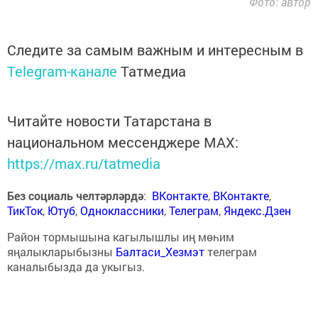
Фото: автор
Следите за самым важным и интересным в
Telegram-канале
Татмедиа
Читайте новости Татарстана в
национальном мессенджере MАХ:
https://max.ru/tatmedia
Без социаль челтәрләрдә
:
ВКонтакте
,
ВКонтакте
,
ТикТок
,
Ютуб
,
Одноклассники
,
Телеграм
,
Яндекс.Дзен
Район тормышына кагылышлы иң мөһим
яңалыкларыбызны
Балтаси_Хезмэт
телеграм
каналыбызда да укыгыз.