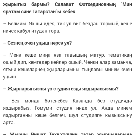
җырыгыз бармы?
Салават Фәтхединовның "Мин
яратам сине Татарстан"ы кебек.
– Белмим. Яхшы идея, тик ул бит бездән тормый, кеше
ничек кабул итүдән тора.
– Сезнең өчен уңыш нәрсә ул?
– Менә кеше миңа яза тавышың матур, тематикаң
ошый дип, кемгәдер көйләр ошый. Чөнки алар заманча,
ягъни кешеләрнең җырларымны тыңлавы минем өчен
уңыш. ​
– Җырларыгызны үз студиягездә яздырасызмы?
– Без монда бөтенебез Казанда бер студиядә
яздырабыз. Гомуми студия инде ул. Анда минем
яздырганны кеше белгәч, шул студиягә кызыксыну
арта.​
– Җырчы Ришат Төхвәтуллин татар җырчыларына