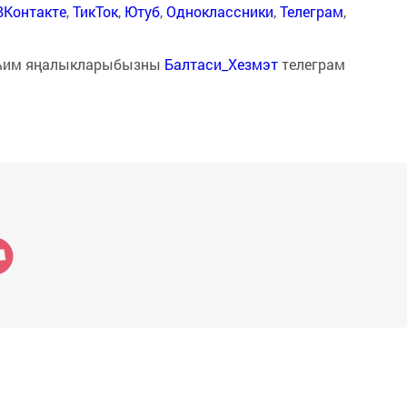
ВКонтакте
,
ТикТок
,
Ютуб
,
Одноклассники
,
Телеграм
,
һим яңалыкларыбызны
Балтаси_Хезмэт
телеграм