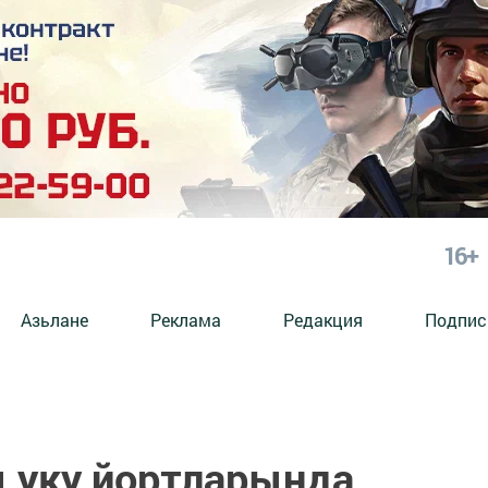
16+
Азьлане
Реклама
Редакция
Подпис
ы уку йортларында