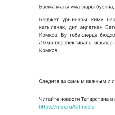
Басма мәгълүматлары буенча,
Бюджет урыннары кимү бер
кагылачак, дип аңлаткан Бө
Комков. Бу төбәкләрдә бюдж
Әмма перспективалы яшьләр з
Комков.
Следите за самым важным и 
Читайте новости Татарстана 
https://max.ru/tatmedia