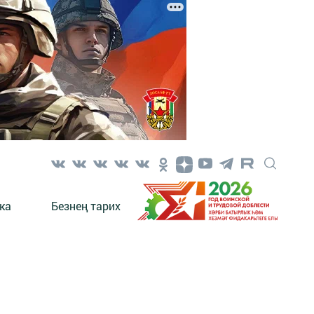
ка
Безнең тарих