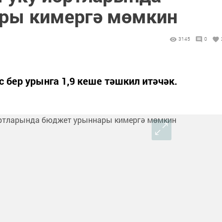
ры кимергә мөмкин
3145
0
с бер урынга 1,9 кеше тәшкил итәчәк.