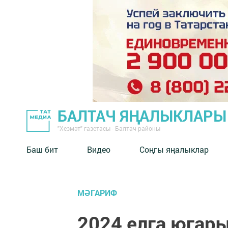
БАЛТАЧ ЯҢАЛЫКЛАРЫ
"Хезмәт" газетасы - Балтач районы
Баш бит
Видео
Соңгы яңалыклар
МӘГАРИФ
2024 елга югар