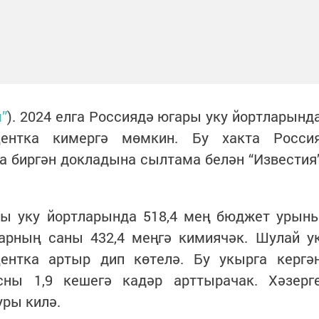
”
). 2024 елга Россиядә югары уку йортларынд
ентка кимергә мөмкин. Бу хакта Росси
 биргән докладына сылтама белән “Известия
ры уку йортларында 518,4 мең бюджет урын
арның саны 432,4 меңгә кимиячәк. Шулай у
ентка артыр дип көтелә. Бу укырга кергә
сны 1,9 кешегә кадәр арттырачак. Хәзерг
уры килә.