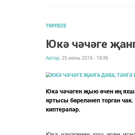
ТӨРЛЕСЕ
Юкә чәчәге җанг
Автор,
25 июнь 2019 - 19:36
Юкә чәчәген җыю өчен иң яхш
яртысы бөреләнеп торган чак.
киптерәләр.
Юкә чәчәгенең хуш исен исн