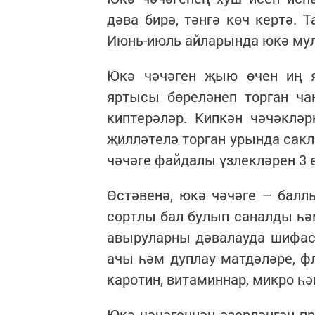
дәва бирә, тәнгә көч кертә. 
Июнь-июль айларында юкә мул
Юкә чәчәген җыю өчен иң я
яртысы бөреләнеп торган ча
киптерәләр. Кипкән чәчәклә
җилләтелә торган урында сакл
чәчәге файдалы үзлекләрен 3 
Өстәвенә, юкә чәчәге – балл
сортлы бал булып саналды һә
авыруларны дәвалауда шифас
ачы һәм дуплау матдәләре, фл
каротин, витаминнар, микро һ
Юкә чәчәгеннән әзерләнгән пр