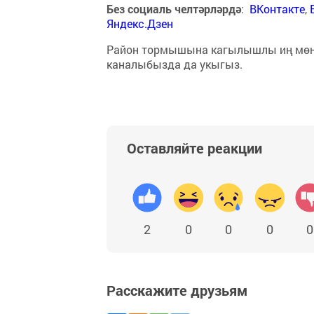
Без социаль челтәрләрдә
:
ВКонтакте
,
Яндекс.Дзен
Район тормышына кагылышлы иң мө
каналыбызда да укыгыз.
Оставляйте реакции
2
0
0
0
0
Расскажите друзьям