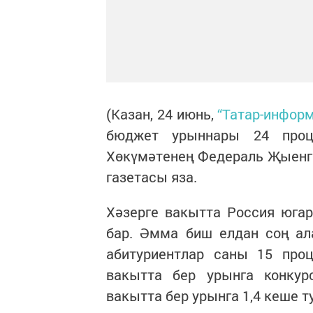
(Казан, 24 июнь,
“Татар-информ
бюджет урыннары 24 проц
Хөкүмәтенең Федераль Җыенга
газетасы яза.
Хәзерге вакытта Россия юга
бар. Әмма биш елдан соң ал
абитуриентлар саны 15 проц
вакытта бер урынга конкур
вакытта бер урынга 1,4 кеше т