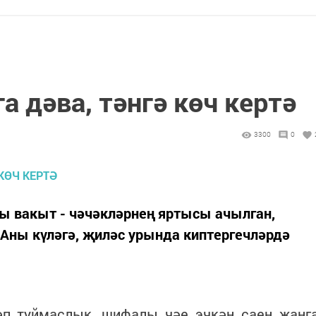
а дәва, тәнгә көч кертә
3300
0
ы вакыт - чәчәкләрнең яртысы ачылган,
 Аны күләгә, җиләс урында киптергечләрдә
әп туймаслык, шифалы чәе эчкән саен җанг