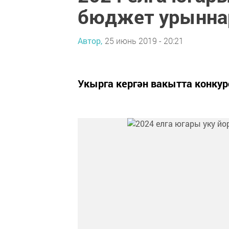
бюджет урынна
Автор,
25 июнь 2019 - 20:21
Укырга кергән вакытта конкур