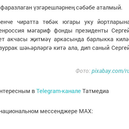
 фаразлаган үзгәрешләрнең сәбәбе аталмый.
енче чиратта төбәк югары уку йортларын
тенроссия мәгариф фонды президенты Серге
ет акчасы җитмәү аркасында барлыкка килә
уррак шәһәрләргә китә ала, дип саный Серге
Фото:
pixabay.com/r
интересным в
Telegram-канале
Татмедиа
в национальном мессенджере MАХ: