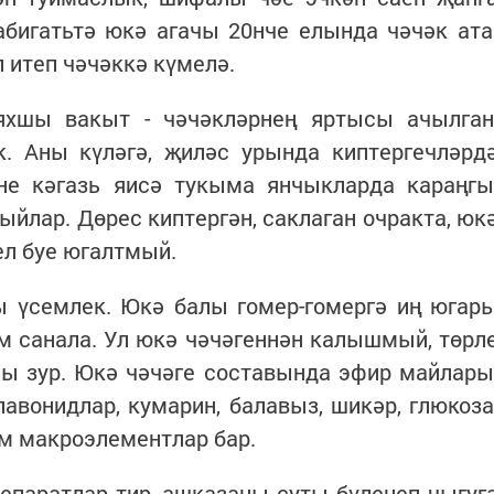
Табигатьтә юкә агачы 20нче елында чәчәк ата
 итеп чәчәккә күмелә.
хшы вакыт - чәчәкләрнең яртысы ачылган
к. Аны күләгә, җиләс урында киптергечләрд
рне кәгазь яисә тукыма янчыкларда караңгы
ыйлар. Дөрес киптергән, саклаган очракта, юк
ел буе югалтмый.
ы үсемлек. Юкә балы гомер-гомергә иң югар
м санала. Ул юкә чәчәгеннән калышмый, төрл
ы зур. Юкә чәчәге составында эфир майлары
авонидлар, кумарин, балавыз, шикәр, глюкоза
әм макроэлементлар бар.
епаратлар тир, ашказаны суты бүленеп чыгуг