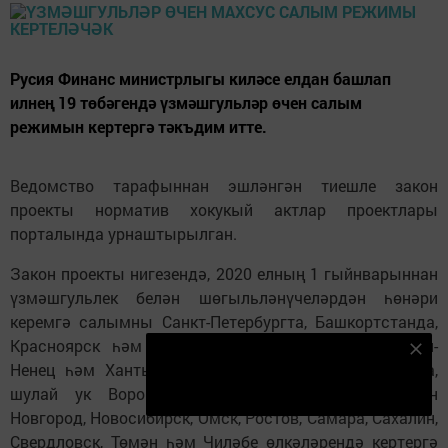
Русия Финанс министрлыгы киләсе елдан башлап
илнең 19 төбәгендә үзмәшгульләр өчен салым
режимын кертергә тәкъдим итте.
Ведомство тарафыннан эшләнгән тиешле закон
проекты норматив хокукый актлар проектлары
порталында урнаштырылган.
Закон проекты нигезендә, 2020 елның 1 гыйнварыннан
үзмәшгульлек белән шөгыльләнүчеләрдән һөнәри
керемгә салымны Санкт-Петербургта, Башкортстанда,
Красноярск һәм Пермь крайларында, Ненец, Ямал-
Безнең Яндекс Дзен каналына языл
Ненец һәм Ханты-Манси автономияле округларында,
Подписаться
шулай ук Воронеж, Волгоград, Ленинград, Түбән
Новгород, Новосибирск, Омск, Ростов, Самара, Сахалин,
Свердловск, Төмән һәм Чиләбе өлкәләрендә кертергә