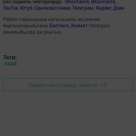
Без социаль челтәрләрдә
:
ВКонтакте
,
ВКонтакте
,
ТикТок
,
Ютуб
,
Одноклассники
,
Телеграм
,
Яндекс.Дзен
Район тормышына кагылышлы иң мөһим
яңалыкларыбызны
Балтаси_Хезмэт
телеграм
каналыбызда да укыгыз.
Теги:
КАФЕ
Перейти на страницу новости