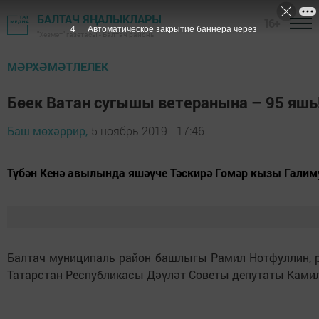
БАЛТАЧ ЯҢАЛЫКЛАРЫ
16+
3
Автоматическое закрытие баннера через
"Хезмәт" газетасы - Балтач районы
МӘРХӘМӘТЛЕЛЕК
Бөек Ватан сугышы ветеранына – 95 яшь
Баш мөхәррир,
5 ноябрь 2019 - 17:46
Түбән Кенә авылында яшәүче Тәскирә Гомәр кызы Галим
Балтач муниципаль район башлыгы Рамил Нотфуллин, р
Татарстан Республикасы Дәүләт Советы депутаты Камил 