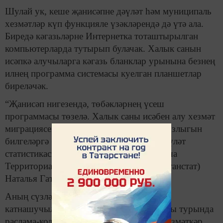
Шулай ук, кеше җанисәпне дәүләт һәм муниципаль
хезмәтләр күп функцияле үзәкләрендә дә үтә ала.
Биредә кәгазьләрне Интернетка тоташтырылган
компьютерларда тутырып булачак. Халык санын
исәпкә алучыларга кәгазь бланклар урынына безнең
илнең программа системасы куелган планшетлар
биреләчәк.
“Җанисәп нигезендә, төбәкләрнең үсеш
программасы төзелә. Халык саны исәбен алу хезмәт
миграциясен, территориянең халык тыгызлыгын
билгеләргә булыша”, - диде Федераль дәүләт
статистикасы хезмәтенең Татарстан буенча
Территориаль органы җитәкчесе (Татарстанстат)
Наталья Гатауллина.
Аның сүзләренчә, Интернет-җанисәптә
катнашучылар электрон кәгазьне тутыруы турында
раслама-код алачак. Җанисәп үткәрүче хезмәткәр