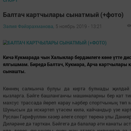
Балтач картчылары сынатмый (+фото)
Зәлия Фәйзрахманова,
5 ноябрь 2019 - 13:21
Кичә Кукмарада чын Халыклар бердәмлеге көне үтте ди
ялгышмам. Биредә Балтач, Кукмара, Арча картчылары 
сынашты.
Көннең салкынча булуы да киртә булмады җилдәй 
кызларга. Бәйге башланганчы машиналарны бер кат ти
махсус трассада йөреп карау һәрбер спортчының төп 
Шунысын да искәртеп үтәсем килә, кайчандыр үзе кар
Руслан Гарифуллин хәзер әлеге спорт төренә улы Дания
Диләрәне дә тарткан. Бәйгегә дә балалар әти канаты ас
иде, дөрес, якыннары өчен җан атарга килүчеләр аз 