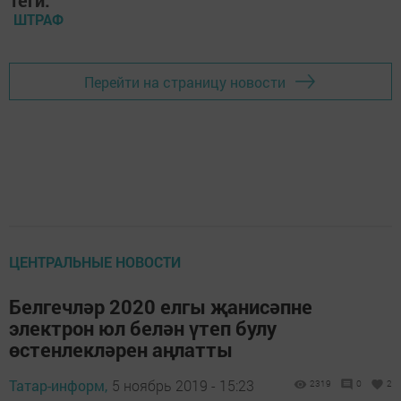
Теги:
ШТРАФ
Перейти на страницу новости
ЦЕНТРАЛЬНЫЕ НОВОСТИ
Белгечләр 2020 елгы җанисәпне
электрон юл белән үтеп булу
өстенлекләрен аңлатты
Татар-информ,
5 ноябрь 2019 - 15:23
2319
0
2