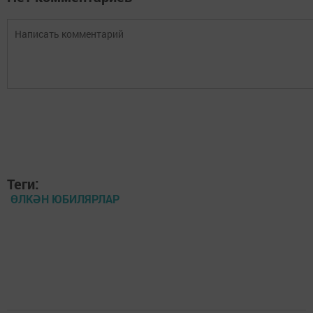
Теги:
ӨЛКӘН ЮБИЛЯРЛАР