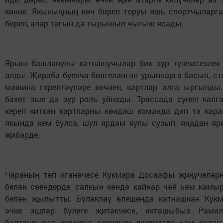
көнне. Якыныңның көч биреп торуы яшь спортчыларга
биреп, алар тагын да тырышып чыгыш ясады.
Ярыш башлануны катнашучылар бик зур түземсезлек 
алды. Җирәбә буенча билгеләнгән урыннарга басып, ст
машина гөрелтәүләре көчәеп, картлар алга ыргылды
бәхет эше дә зур роль уйнады. Трассада сүнеп калга
кереп киткән картларны көндәш команда дип тә кара
якында кем булса, шул ярдәм кулы сузып, яңадан яр
җибәрде.
Чараның төп иганәчесе Кукмара Досаафы җиңүчеләрн
белән сөендерде, салкын көндә кайнар чәй һәм камы
белән җылытты. Бүләкләү өлешендә катнашкан Кук
эчке эшләр бүлеге җитәкчесе, якташыбыз Рамил
балтачлылар җиңүенә сөенечен яшермәде һәм киләч