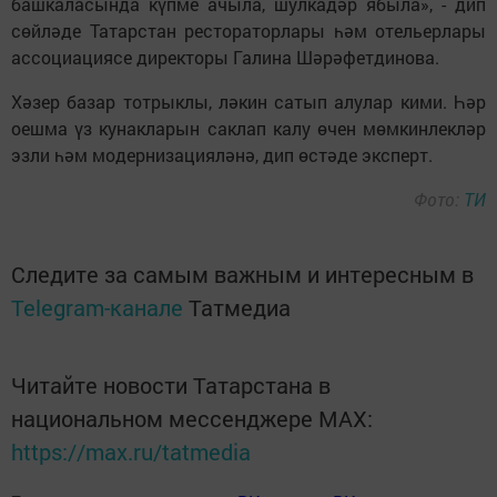
башкаласында күпме ачыла, шулкадәр ябыла», - дип
сөйләде Татарстан рестораторлары һәм отельерлары
ассоциациясе директоры Галина Шәрәфетдинова.
Хәзер базар тотрыклы, ләкин сатып алулар кими. Һәр
оешма үз кунакларын саклап калу өчен мөмкинлекләр
эзли һәм модернизацияләнә, дип өстәде эксперт.
Фото:
ТИ
Следите за самым важным и интересным в
Telegram-канале
Татмедиа
Читайте новости Татарстана в
национальном мессенджере MАХ:
https://max.ru/tatmedia