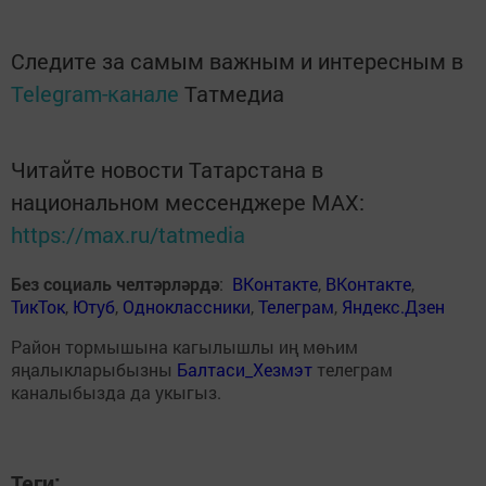
Следите за самым важным и интересным в
Telegram-канале
Татмедиа
Читайте новости Татарстана в
национальном мессенджере MАХ:
https://max.ru/tatmedia
Без социаль челтәрләрдә
:
ВКонтакте
,
ВКонтакте
,
ТикТок
,
Ютуб
,
Одноклассники
,
Телеграм
,
Яндекс.Дзен
Район тормышына кагылышлы иң мөһим
яңалыкларыбызны
Балтаси_Хезмэт
телеграм
каналыбызда да укыгыз.
Теги: