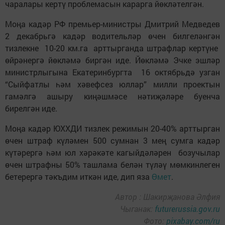
чаралары кертү проблемасын карарга йөкләтелгән.
Моңа кадәр РФ премьер-министры Дмитрий Медведев
2 декабрьгә кадәр водительләр өчен билгеләнгән
тизлекне 10-20 км.га арттырганда штрафлар кертүне
өйрәнергә йөкләмә биргән иде. Йөкләмә Эчке эшләр
министрлыгына Екатеринбургта 16 октябрьдә узган
“Сыйфатлы һәм хәвефсез юллар” милли проектын
гамәлгә ашыру киңәшмәсе нәтиҗәләре буенча
бирелгән иде.
Моңа кадәр ЮХХДИ тизлек режимын 20-40% арттырган
өчен штраф күләмен 500 сумнан 3 мең сумга кадәр
күтәрергә һәм юл хәрәкәте кагыйдәләрен бозучылар
өчен штрафны 50% ташлама белән түләү мөмкинлеген
бетерергә тәкъдим иткән иде, дип яза
Өмет
.
Автор : Шакирҗанова Әлфия
Чыганак:
futurerussia.gov.ru
Фото:
pixabay.com/ru