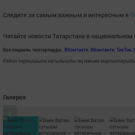
Следите за самым важным и интересным в
T
Читайте новости Татарстана в национально
Без социаль челтәрләрдә
:
ВКонтакте
,
ВКонтакте
,
ТикТок
,
Район тормышына кагылышлы иң мөһим яңалыкларыб
Галерея
❮