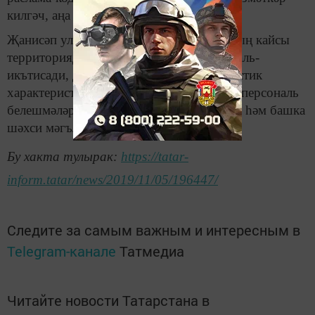
килгәч, аңа шул кодны хәбәр итү җитә.
Җанисәп ул – халыкның төгәл санын, аның кайсы
территориядә урнашуын билгеләү, социаль-
икътисади, демографик һәм этно-лингвистик
характеристикасы. Җанисәп барышында персональ
белешмәләр хәбәр ителми, исем-фамилия һәм башка
шәхси мәгълүматлар җиткерелми.
Бу хакта тулырак:
https://tatar-
inform.tatar/news/2019/11/05/196447/
Следите за самым важным и интересным в
Telegram-канале
Татмедиа
Читайте новости Татарстана в