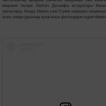
киңәюне теләде. Балтач Досаафы иструкторы Фәни
укучылары Хонда, Минск һәм Стриж маркалы машина
ясап, нинди урыннар яулаганын фотолардан күреп белеге