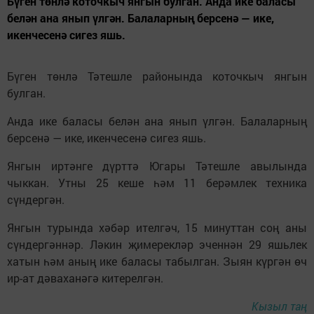
Бүген төнлә коточкыч янгын булган. Анда ике баласы
белән ана янып үлгән. Балаларның берсенә — ике,
икенчесенә сигез яшь.
Бүген төнлә Тәтешле районында коточкыч янгын
булган.
Анда ике баласы белән ана янып үлгән. Балаларның
берсенә — ике, икенчесенә сигез яшь.
Янгын иртәнге дүрттә Югары Тәтешле авылында
чыккан. Утны 25 кеше һәм 11 берәмлек техника
сүндергән.
Янгын турында хәбәр ителгәч, 15 минуттан соң аны
сүндергәннәр. Ләкин җимерекләр эченнән 29 яшьлек
хатын һәм аның ике баласы табылган. Зыян күргән өч
ир-ат дәваханәгә китерелгән.
Кызыл таң