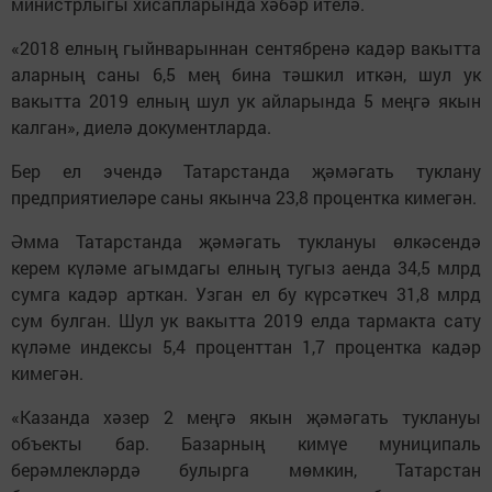
министрлыгы хисапларында хәбәр ителә.
«2018 елның гыйнварыннан сентябренә кадәр вакытта
аларның саны 6,5 мең бина тәшкил иткән, шул ук
вакытта 2019 елның шул ук айларында 5 меңгә якын
калган», диелә документларда.
Бер ел эчендә Татарстанда җәмәгать туклану
предприятиеләре саны якынча 23,8 процентка кимегән.
Әмма Татарстанда җәмәгать туклануы өлкәсендә
керем күләме агымдагы елның тугыз аенда 34,5 млрд
сумга кадәр арткан. Узган ел бу күрсәткеч 31,8 млрд
сум булган. Шул ук вакытта 2019 елда тармакта сату
күләме индексы 5,4 проценттан 1,7 процентка кадәр
кимегән.
«Казанда хәзер 2 меңгә якын җәмәгать туклануы
объекты бар. Базарның кимүе муниципаль
берәмлекләрдә булырга мөмкин, Татарстан