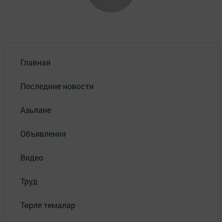
Главная
Последние новости
Азьлане
Объявления
Видео
Труд
Төрле темалар