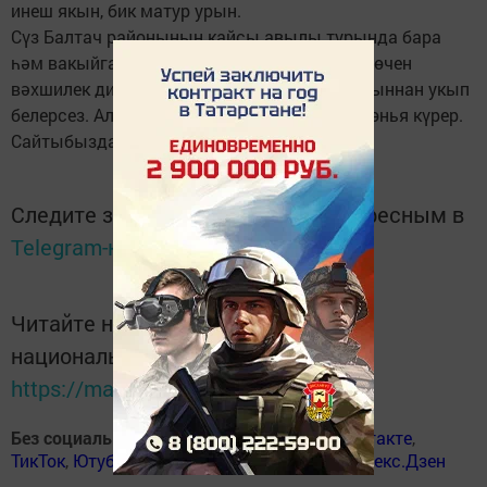
инеш якын, бик матур урын.
Сүз Балтач районының кайсы авылы турында бара
һәм вакыйга алга таба ничек дәвам итә, ни өчен
вәхшилек диелә? Бу хакта “Хезмәт” газетасыннан укып
белерсез. Алга таба язма сайтыбызда да дөнья күрер.
Сайтыбыздан аерылмагыз!
Следите за самым важным и интересным в
Telegram-канале
Татмедиа
Читайте новости Татарстана в
национальном мессенджере MАХ:
https://max.ru/tatmedia
Без социаль челтәрләрдә
:
ВКонтакте
,
ВКонтакте
,
ТикТок
,
Ютуб
,
Одноклассники
,
Телеграм
,
Яндекс.Дзен