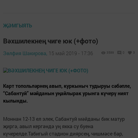
ҖӘМГЫЯТЬ
Вәхшилекнең чиге юк (+фото)
Зөлфия Шакирова,
15 май 2019 - 17:36
3589
0
3
Карт топольләрнең авып, куркыныч тудыруы сәбәпле,
“Сабантуй” мәйданын уңайлырак урынга күчерү ният
кылынды.
Моннан 12-13 ел элек, Сабантуй мәйданы бик матур
җиргә, авыл кергәндә уң якка су буена
күчерелде.Табигый стадион диярсең, чишмәсе бар,