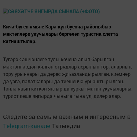
Кичә-бүген ямьле Кара күл буенча районыбыз
мәктәпләре укучылары бергәләп туристик слетта
катнаштылар.
Түгәрәк эшчәнлеге тулы көченә алып барылган
мәктәпләрдән килгән отрядлар аерылып тор: аларныӊ
тору урыннары да дөрес җиһазландырылган, киемнәр
дә үзгә, палаткалары да тиешенчә урнаштырылган.
Төнлә явып киткән яӊгыр да куркытмаган укучыларны,
турист кеше яӊгырда чыныга гына ул, диләр алар.
Следите за самым важным и интересным в
Telegram-канале
Татмедиа