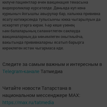
килүче пациентлар өчен вакцинация темасына
видеороликлар күрсәтелде. Дөньяда күп кенә
куркыныч йогышлы авырулар бар, халыкка прививка
ясату нәтиҗәсенда тулысынчы юкка чыгарылуын да
искәртеп үтәрга кирәк. Һәр кеше үзенең
һәм балаларының сәламәтлеген саклауда
вакциналарның да мөһимлеген онытмыйча,
вакытында прививкаларны ясатып барырга
кирәклеген истән чыгармаса иде.
Следите за самым важным и интересным в
Telegram-канале
Татмедиа
Читайте новости Татарстана в
национальном мессенджере MАХ:
https://max.ru/tatmedia