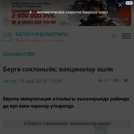
5
Автоматическое закрытие баннера через
БАЛТАЧ ЯҢАЛЫКЛАРЫ
16+
"Хезмәт" газетасы - Балтач районы
СӘЛАМӘТЛЕК
Бергә сакланыйк: вакциналар эшли
Автор,
15 май 2019 - 19:36
3171
0
1
Европа иммунизация атналыгы кысаларында районда
да күп кенә чаралар үткәрелде.