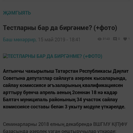
ҖӘМГЫЯТЬ
Тестларны бар да биргәнме? (+фото)
Баш мөхәррир,
15 май 2019 - 18:41
3143
0
1
Алтынчы чакырылыш Татарстан Республикасы Дәүләт
Советына депутатлар сайлауга әзерлек кысаларында,
сайлау комиссиясе әгъзаларының квалификациясен
арттыру буенча апрель аеның 2сеннән 18 нә кадәр
Балтач муниципаль районының 34 участок сайлау
комиссиясе составы белән 3 укыту модуле үткәрелде.
Семинарларны 2018 елның декабрендә ВШГМУ К(П)ФУ
базасында әзерлек узган оештыручылар үткәрде: