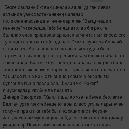
"Бергә сакланыйк: вакциналар эшли"диган девиз
астында үзәк хастаханәнең балалар
поликлиникасында әти-әнилар өчен "Вакцинация
көннәре" үткәрелде.Табиб-педиатрлар бигрәк тә
балалар өчен прививкаларның әһәмияте һәм кирәклеге
турында аңлатып сөйләделәр. Әмма шунысы борчый,
елдан-ел үз балаларына прививка ясатудан баш
тартучы әти-әниләр арта, религия һәм башка сәбәпләр
аркасында. Билгеле булганча, балаларга вакцина бары
тик табиб тикшерүе үткәреп ул тулысынча сәламәт дип
табылса гына һәм әти-әнинең язмача ризалыгы
булганда гына ясала ала. Шулай ук "Факел"
яшүсмерлар клубында педиатр
Динара Закирова, "Хыял"яшьләр үзәге белән берлектә
Балтач урта мәктәбендә югары класс укучылары өчен
гомуми практика табибы инфекционист Фәүзия
Фатулаева иммунизация файдасы хакында лекцияләр
укыдылар.Поликлиника экраныннан хастаханәгә