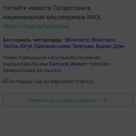
Читайте новости Татарстана в
национальном мессенджере MАХ:
https://max.ru/tatmedia
Без социаль челтәрләрдә
:
ВКонтакте
,
ВКонтакте
,
ТикТок
,
Ютуб
,
Одноклассники
,
Телеграм
,
Яндекс.Дзен
Район тормышына кагылышлы иң мөһим
яңалыкларыбызны
Балтаси_Хезмэт
телеграм
каналыбызда да укыгыз.
Перейти на страницу новости