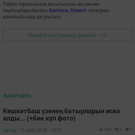
Район тормышына кагылышлы иң мөһим
яңалыкларыбызны
Балтаси_Хезмэт
телеграм
каналыбызда да укыгыз.
Перейти на страницу новости
ҖӘМГЫЯТЬ
Көшкәтбаш үзенең батырларын искә
алды... (+бик күп фото)
Автор,
15 май 2019 - 16:31
3364
0
2