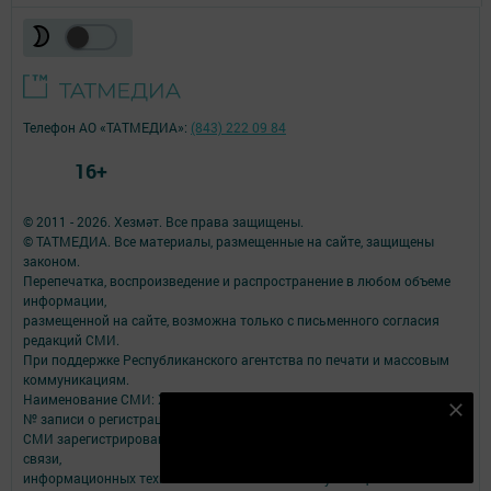
Телефон АО «ТАТМЕДИА»:
(843) 222 09 84
16+
© 2011 - 2026. Хезмәт. Все права защищены.
© ТАТМЕДИА. Все материалы, размещенные на сайте, защищены
законом.
Перепечатка, воспроизведение и распространение в любом объеме
информации,
размещенной на сайте, возможна только с письменного согласия
редакций СМИ.
При поддержке Республиканского агентства по печати и массовым
коммуникациям.
Наименование СМИ: Хезмәт
Безнең Яндекс Дзен каналына языл
№ записи о регистрации СМИ, дата: Эл №ФС77-79109 от 08.09.2020
СМИ зарегистрированно Федеральной службой по надзору в сфере
Подписаться
связи,
информационных технологий и массовых коммуникаций