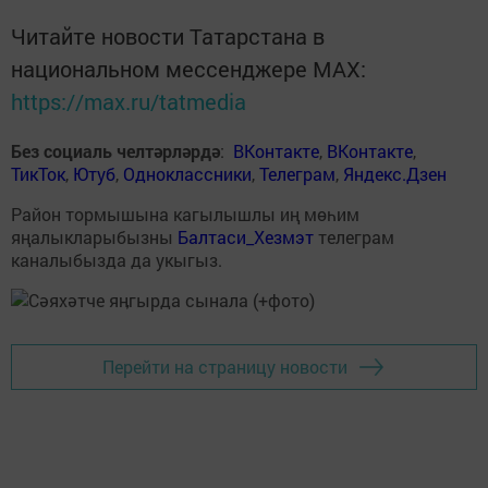
Читайте новости Татарстана в
национальном мессенджере MАХ:
https://max.ru/tatmedia
Без социаль челтәрләрдә
:
ВКонтакте
,
ВКонтакте
,
ТикТок
,
Ютуб
,
Одноклассники
,
Телеграм
,
Яндекс.Дзен
Район тормышына кагылышлы иң мөһим
яңалыкларыбызны
Балтаси_Хезмэт
телеграм
каналыбызда да укыгыз.
Перейти на страницу новости