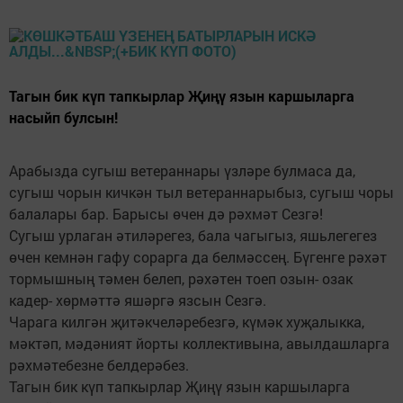
Тагын бик күп тапкырлар Җиңү язын каршыларга
насыйп булсын!
Арабызда сугыш ветераннары үзләре булмаса да,
сугыш чорын кичкән тыл ветераннарыбыз, сугыш чоры
балалары бар. Барысы өчен дә рәхмәт Сезгә!
Сугыш урлаган әтиләрегез, бала чагыгыз, яшьлегегез
өчен кемнән гафу сорарга да белмәссең. Бүгенге рәхәт
тормышның тәмен белеп, рәхәтен тоеп озын- озак
кадер- хөрмәттә яшәргә язсын Сезгә.
Чарага килгән җитәкчеләребезгә, күмәк хуҗалыкка,
мәктәп, мәдәният йорты коллективына, авылдашларга
рәхмәтебезне белдерәбез.
Тагын бик күп тапкырлар Җиңү язын каршыларга