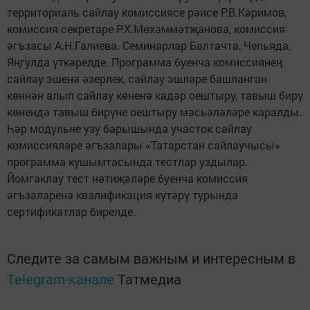
территориаль сайлау комиссиясе рәисе Р.В.Кәримов,
комиссия секретаре Р.Х.Мөхәммәтҗанова, комиссия
әгъзасы А.Н.Галиева. Семинарлар Балтачта, Чепьяда,
Яңгулда үткәрелде. Программа буенча комиссиянең
сайлау эшенә әзерлек, сайлау эшләре башланган
көннән алып сайлау көненә кадәр оештыру, тавыш бирү
көнендә тавыш бирүне оештыру мәсьәләләре каралды.
Һәр модульне узу барышында участок сайлау
комиссияләре әгъзалары «Татарстан сайлаучысы»
программа кушымтасында тестлар уздылар.
Йомгаклау тест нәтиҗәләре буенча комиссия
әгъзаларенә квалификация күтәрү турында
сертификатлар бирелде.
Следите за самым важным и интересным в
Telegram-канале
Татмедиа