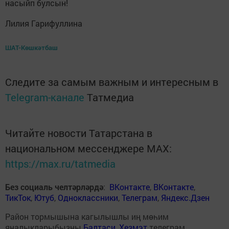
насыйп булсын!
Лилия Гарифуллина
ШАТ-Көшкәтбаш
Следите за самым важным и интересным в
Telegram-канале
Татмедиа
Читайте новости Татарстана в
национальном мессенджере MАХ:
https://max.ru/tatmedia
Без социаль челтәрләрдә
:
ВКонтакте
,
ВКонтакте
,
ТикТок
,
Ютуб
,
Одноклассники
,
Телеграм
,
Яндекс.Дзен
Район тормышына кагылышлы иң мөһим
яңалыкларыбызны
Балтаси_Хезмэт
телеграм