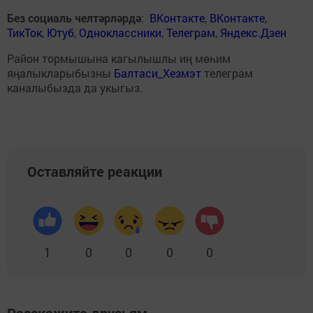
Без социаль челтәрләрдә
:
ВКонтакте
,
ВКонтакте
,
ТикТок
,
Ютуб
,
Одноклассники
,
Телеграм
,
Яндекс.Дзен
Район тормышына кагылышлы иң мөһим
яңалыкларыбызны
Балтаси_Хезмэт
телеграм
каналыбызда да укыгыз.
Оставляйте реакции
1
0
0
0
0