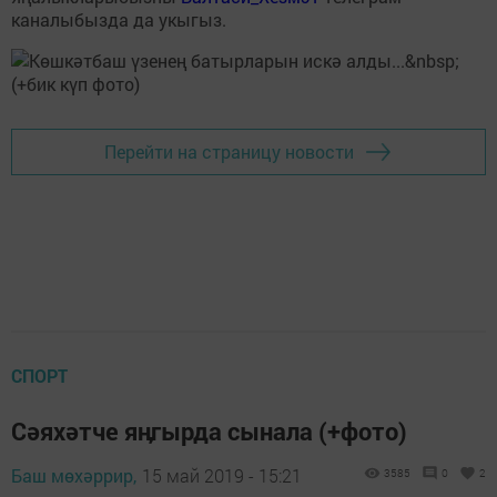
каналыбызда да укыгыз.
Перейти на страницу новости
СПОРТ
Сәяхәтче яӊгырда сынала (+фото)
Баш мөхәррир,
15 май 2019 - 15:21
3585
0
2