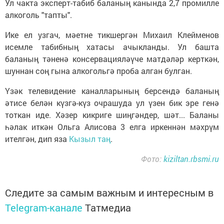
Ул чакта эксперт-табиб баланың канында 2,7 промилле
алкоголь "тапты".
Ике ел узгач, мәетне тикшергән Михаил Клейменов
исемле табибның хатасы ачыкланды. Ул башта
баланың тәненә консервацияләүче матдәләр керткән,
шуннан соң гына алкогольгә проба алган булган.
Үзәк телевидение каналларының берсендә баланың
әтисе белән күзгә-күз очрашуда ул үзен бик эре генә
тоткан иде. Хәзер кикриге шиңгәндер, шәт... Баланы
һәлак иткән Ольга Алисова 3 елга иркеннән мәхрүм
ителгән, дип яза
Кызыл таң
.
Фото:
kiziltan.rbsmi.ru
Следите за самым важным и интересным в
Telegram-канале
Татмедиа