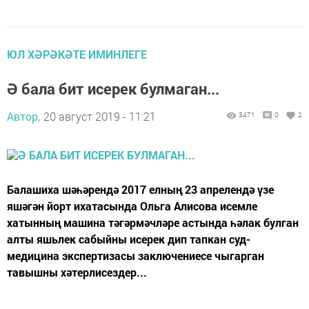
ЮЛ ХӘРӘКӘТЕ ИМИНЛЕГЕ
Ә бала бит исерек булмаган...
Автор,
20 август 2019 - 11:21
3471
0
2
Балашиха шәһәрендә 2017 елның 23 апрелендә үзе
яшәгән йорт ихатасында Ольга Алисова исемле
хатынның машина тәгәрмәчләре астында һәлак булган
алты яшьлек сабыйны исерек дип тапкан суд-
медицина экспертизасы заключениесе чыгарган
тавышны хәтерлисездер...