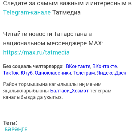
Следите за самым важным и интересным в
Telegram-канале
Татмедиа
Читайте новости Татарстана в
национальном мессенджере MАХ:
https://max.ru/tatmedia
Без социаль челтәрләрдә
:
ВКонтакте
,
ВКонтакте
,
ТикТок
,
Ютуб
,
Одноклассники
,
Телеграм
,
Яндекс.Дзен
Район тормышына кагылышлы иң мөһим
яңалыкларыбызны
Балтаси_Хезмэт
телеграм
каналыбызда да укыгыз.
Теги:
БӘРӘҢГЕ