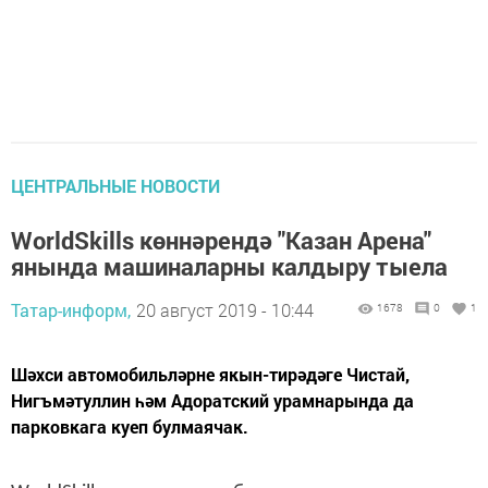
ЦЕНТРАЛЬНЫЕ НОВОСТИ
WorldSkills көннәрендә "Казан Арена"
янында машиналарны калдыру тыела
Татар-информ,
20 август 2019 - 10:44
1678
0
1
Шәхси автомобильләрне якын-тирәдәге Чистай,
Нигъмәтуллин һәм Адоратский урамнарында да
парковкага куеп булмаячак.