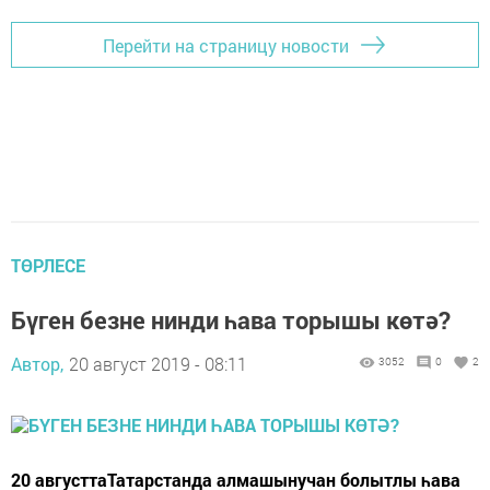
Перейти на страницу новости
ТӨРЛЕСЕ
Бүген безне нинди һава торышы көтә?
Автор,
20 август 2019 - 08:11
3052
0
2
20 августтаТатарстанда алмашынучан болытлы һава