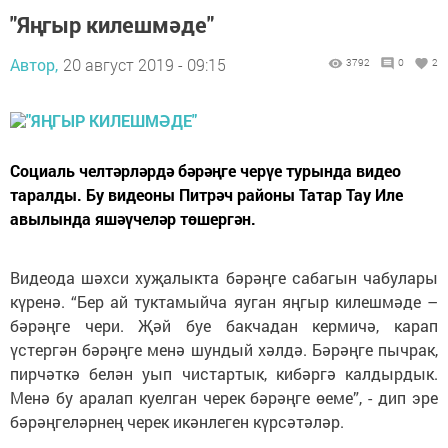
"Яңгыр килешмәде"
Автор,
20 август 2019 - 09:15
3792
0
2
Социаль челтәрләрдә бәрәңге черүе турында видео
таралды. Бу видеоны Питрәч районы Татар Тау Иле
авылында яшәүчеләр төшергән.
Видеода шәхси хуҗалыкта бәрәңге сабагын чабулары
күренә. “Бер ай туктамыйча яуган яңгыр килешмәде –
бәрәңге чери. Җәй буе бакчадан кермичә, карап
үстергән бәрәңге менә шундый хәлдә. Бәрәңге пычрак,
пирчәткә белән уып чистартык, кибәргә калдырдык.
Менә бу аралап куелган черек бәрәңге өеме”, - дип эре
бәрәңгеләрнең черек икәнлеген күрсәтәләр.