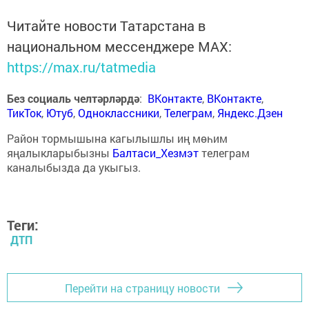
Читайте новости Татарстана в
национальном мессенджере MАХ:
https://max.ru/tatmedia
Без социаль челтәрләрдә
:
ВКонтакте
,
ВКонтакте
,
ТикТок
,
Ютуб
,
Одноклассники
,
Телеграм
,
Яндекс.Дзен
Район тормышына кагылышлы иң мөһим
яңалыкларыбызны
Балтаси_Хезмэт
телеграм
каналыбызда да укыгыз.
Теги:
ДТП
Перейти на страницу новости