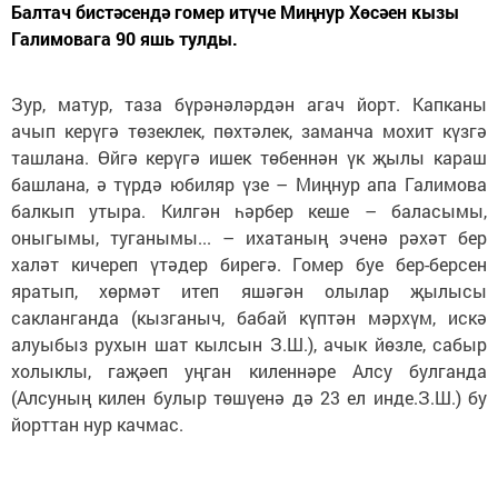
Балтач бистәсендә гомер итүче Миңнур Хөсәен кызы
Галимовага 90 яшь тулды.
Зур, матур, таза бүрәнәләрдән агач йорт. Капканы
ачып керүгә төзеклек, пөхтәлек, заманча мохит күзгә
ташлана. Өйгә керүгә ишек төбеннән үк җылы караш
башлана, ә түрдә юбиляр үзе – Миңнур апа Галимова
балкып утыра. Килгән һәрбер кеше – баласымы,
оныгымы, туганымы... – ихатаның эченә рәхәт бер
халәт кичереп үтәдер бирегә. Гомер буе бер-берсен
яратып, хөрмәт итеп яшәгән олылар җылысы
сакланганда (кызганыч, бабай күптән мәрхүм, искә
алуыбыз рухын шат кылсын З.Ш.), ачык йөзле, сабыр
холыклы, гаҗәеп уңган киленнәре Алсу булганда
(Алсуның килен булыр төшүенә дә 23 ел инде.З.Ш.) бу
йорттан нур качмас.