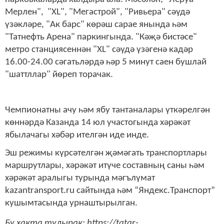
Мерлен", "XL", "Мегастрой", "Ривьера" сәүдә
үзәкләре, "Ак барс" көрәш сарае янында һәм
"Татнефть Арена" паркингында. "Кәҗә бистәсе"
метро станциясеннән "XL" сәүдә үзәгенә кадәр
16.00-24.00 сәгатьләрдә һәр 5 минут саен бушлай
"шаттллар" йөреп торачак.
Чемпионатны ачу һәм ябу тантаналары үткәрелгән
көннәрдә Казанда 14 юл участогында хәрәкәт
ябылачагы хәбәр ителгән иде инде.
Эш режимы күрсәтелгән җәмәгать транспортлары
маршрутлары, хәрәкәт итүче составның саны һәм
хәрәкәт аралыгы турында мәгълүмат
kazantransport.ru сайтында һәм “Яндекс.Транспорт”
кушымтасында урнаштырылган.
Бу хакта тулырак: https://tatar-