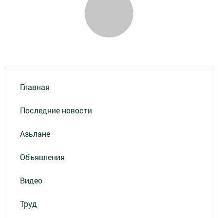
Главная
Последние новости
Азьлане
Объявления
Видео
Труд