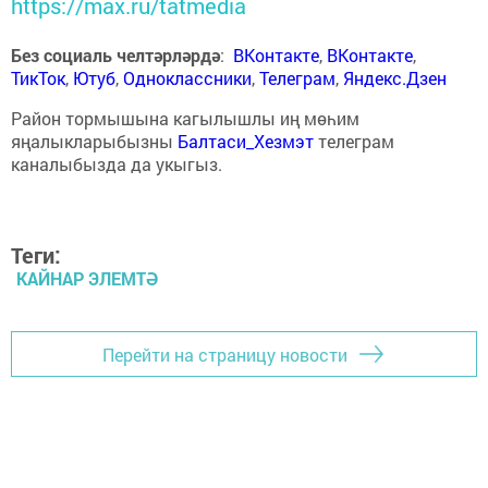
https://max.ru/tatmedia
Без социаль челтәрләрдә
:
ВКонтакте
,
ВКонтакте
,
ТикТок
,
Ютуб
,
Одноклассники
,
Телеграм
,
Яндекс.Дзен
Район тормышына кагылышлы иң мөһим
яңалыкларыбызны
Балтаси_Хезмэт
телеграм
каналыбызда да укыгыз.
Теги:
КАЙНАР ЭЛЕМТӘ
Перейти на страницу новости