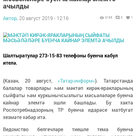
ачылды
Автор,
20 август 2019 - 12:16
3165
0
1
Шалтыратулар 273-15-83 телефоны буенча кабул
ителә.
(Казан, 20 август,
«Татар-информ»
). Татарстанда
балалар товарлары һәм мәктәп кирәк-яракларының
сыйфаты һәм куркынычсызлыгы мәсьәләләре буенча
кайнар элемтә эшли башлады. Бу хакта
Роспотребнадзорның ТР буенча идарәсе матбугат
хезмәте хәбәр итә.
Ведомство белгечләре тиешле тема буенча