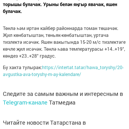
торышы булачак. Урыны белән яңгыр явачак, яшен
булачак.
Төнлә һәм иртән кайбер районнарда томан төшәчәк.
Җил көнбатыштан, төньяк-көнбатыштан, уртача
тизлектә исәчәк. Яшен вакытында 15-20 м/с тизлектәге
көчле җил исәчәк. Төнлә һава температурасы +14..+19°,
көндез +23..+28° градус.
Бу хакта тулырак:
https://intertat.tatar/hawa_toryshy/20-
avgustka-ava-toryshy-m-ay-kalendare/
Следите за самым важным и интересным в
Telegram-канале
Татмедиа
Читайте новости Татарстана в