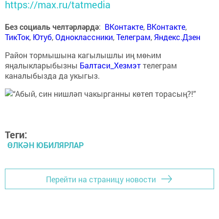
https://max.ru/tatmedia
Без социаль челтәрләрдә
:
ВКонтакте
,
ВКонтакте
,
ТикТок
,
Ютуб
,
Одноклассники
,
Телеграм
,
Яндекс.Дзен
Район тормышына кагылышлы иң мөһим
яңалыкларыбызны
Балтаси_Хезмэт
телеграм
каналыбызда да укыгыз.
Теги:
ӨЛКӘН ЮБИЛЯРЛАР
Перейти на страницу новости