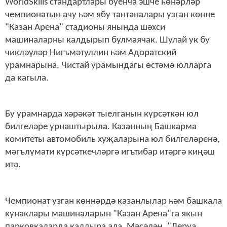
WorldSkills стандартлары буенча эшче һөнәрләр
чемпионатын ачу һәм ябу тантаналары узган көнне
"Казан Арена" стадионы янында шәхси
машиналарны калдырып булмаячак. Шулай ук бу
чикләүләр Нигъмәтуллин һәм Адоратский
урамнарына, Чистай урамындагы өстәмә юлларга
да кагыла.
Бу урамнарда хәрәкәт тыелганын күрсәткән юл
билгеләре урнаштырыла. Казанның Башкарма
комитеты автомобиль хуҗаларына юл билгеләренә,
мәгълүмати күрсәткечләргә игътибар итәргә киңәш
итә.
Чемпионат узган көннәрдә казанлылар һәм башкала
кунаклары машиналарын "Казан Арена"га якын
парковкаларда калдыра ала. Мәсәлән, "Леруа