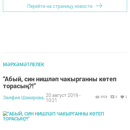
Перейти на страницу новости
МӘРХӘМӘТЛЕЛЕК
“Абый, син нишләп чакырганны көтеп
торасың?!”
20 август 2019 -
Зөлфия Шакирова,
3529
0
2
10:21