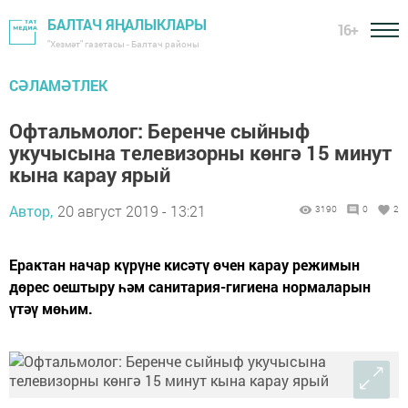
БАЛТАЧ ЯҢАЛЫКЛАРЫ
16+
"Хезмәт" газетасы - Балтач районы
СӘЛАМӘТЛЕК
Офтальмолог: Беренче сыйныф
укучысына телевизорны көнгә 15 минут
кына карау ярый
Автор,
20 август 2019 - 13:21
3190
0
2
Ерактан начар күрүне кисәтү өчен карау режимын
дөрес оештыру һәм санитария-гигиена нормаларын
үтәү мөһим.