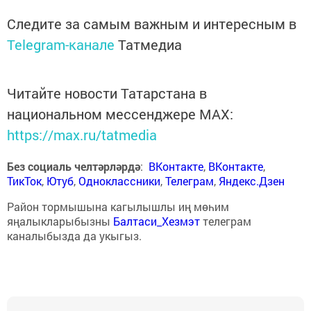
Следите за самым важным и интересным в
Telegram-канале
Татмедиа
Читайте новости Татарстана в
национальном мессенджере MАХ:
https://max.ru/tatmedia
Без социаль челтәрләрдә
:
ВКонтакте
,
ВКонтакте
,
ТикТок
,
Ютуб
,
Одноклассники
,
Телеграм
,
Яндекс.Дзен
Район тормышына кагылышлы иң мөһим
яңалыкларыбызны
Балтаси_Хезмэт
телеграм
каналыбызда да укыгыз.