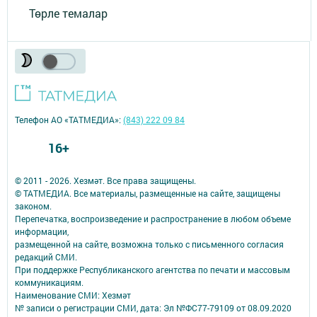
Төрле темалар
Телефон АО «ТАТМЕДИА»:
(843) 222 09 84
16+
© 2011 - 2026. Хезмәт. Все права защищены.
© ТАТМЕДИА. Все материалы, размещенные на сайте, защищены
законом.
Перепечатка, воспроизведение и распространение в любом объеме
информации,
размещенной на сайте, возможна только с письменного согласия
редакций СМИ.
При поддержке Республиканского агентства по печати и массовым
коммуникациям.
Наименование СМИ: Хезмәт
№ записи о регистрации СМИ, дата: Эл №ФС77-79109 от 08.09.2020