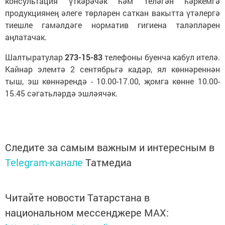
консультация үткәрәчәк һәм теләгән һәркемгә
продукциянең әлеге төрләрен саткан вакытта үтәлергә
тиешле гамәлдәге норматив гигиена таләпләрен
аңлатачак.
Шалтыратулар
273-15-83
телефоны буенча кабул ителә.
Кайнар элемтә 2 сентябрьгә кадәр, ял көннәреннән
тыш, эш көннәрендә - 10.00-17.00, җомга көнне 10.00-
15.45 сәгатьләрдә эшләячәк.
Следите за самым важным и интересным в
Telegram-канале
Татмедиа
Читайте новости Татарстана в
национальном мессенджере MАХ: