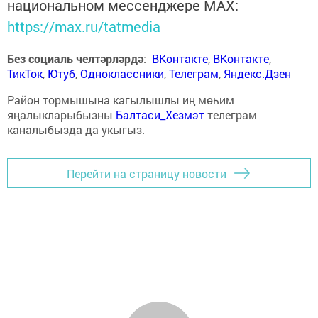
национальном мессенджере MАХ:
https://max.ru/tatmedia
Без социаль челтәрләрдә
:
ВКонтакте
,
ВКонтакте
,
ТикТок
,
Ютуб
,
Одноклассники
,
Телеграм
,
Яндекс.Дзен
Район тормышына кагылышлы иң мөһим
яңалыкларыбызны
Балтаси_Хезмэт
телеграм
каналыбызда да укыгыз.
Перейти на страницу новости