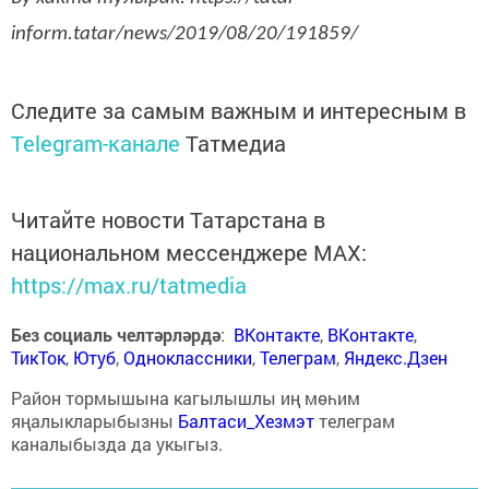
inform.tatar/news/2019/08/20/191859/
Следите за самым важным и интересным в
Telegram-канале
Татмедиа
Читайте новости Татарстана в
национальном мессенджере MАХ:
https://max.ru/tatmedia
Без социаль челтәрләрдә
:
ВКонтакте
,
ВКонтакте
,
ТикТок
,
Ютуб
,
Одноклассники
,
Телеграм
,
Яндекс.Дзен
Район тормышына кагылышлы иң мөһим
яңалыкларыбызны
Балтаси_Хезмэт
телеграм
каналыбызда да укыгыз.