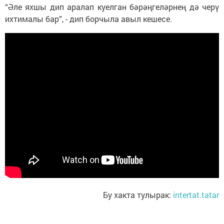
“Әле яхшы дип аралап куелган бәрәңгеләрнең дә черү
ихтималы бар”, - дип борчыла авыл кешесе.
Бу хакта тулырак:
intertat.tatar