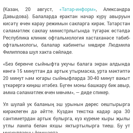
(Казан, 20 август,
«Татар-информ»
, Александра
Давыдова). Балаларда ерактан начар күрү авыруын
кисәтү өчен карау режимын сакларга кирәк. Татарстан
сәламәтлек саклау министрлыгында түгәрәк өстәлдә
Республика клиник офтальмология хастаханәсе табиб-
офтальмологы, балалар кабинеты мөдире Людмила
Филиппова шул хакта сөйләде.
«Без беренче сыйныфта укучы балага экран алдында
көнгә 15 минуттан да артык утырмаска, урта мәктәптә
20 минут һәм югары сыйныфларда 30-40 минут вакыт
үткәрергә киңәш итәбез. Бүген моны башкару бик авыр,
әмма сәламәтлек өчен мөһим», — диде спикер.
Ул шулай ук баланың эш урынын дөрес оештырырга
кирәклеген дә әйтте. Күздән текстка кадәр ара 30
сантиметрдан артык булырга, күз күреме кыры җылы
утлы лампа белән яхшы яктыртылырга тиеш. Бу ут
мускулларны йомшарта.