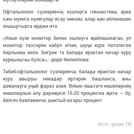
Офтальмолог сүзләренчә, күзләргә гимнастика, арка
һәм муенга күнегүләр ясау мөһим, алар кан әйләнешен
яхшыртырга ярдәм итә.
«Кеше күзе монитор белән эшләүгә җайлашмаган, ул
монитор тәэсирен кабул итми, шуңа күрә патология
барлыкка килә. Бигрәк тә балада ерактан начар күрү
куркынычы булса», - диде Филиппова.
Табиб-офтальмолог сүзләренчә, балада ерактан начар
күрү авыруы никадәр иртәрәк башланса, аны
дәвалауга уңай фараз азая. Өлкән яшьтәге кешеләрнең
инвалидлык алу дәрәҗәсе 15-20 процентка җитә — бу,
белгеч бәяләвенчә, шактый югары процент.
Фото: архив ТИ