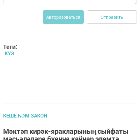
Отправить
Авторизоваться
Теги:
КҮЗ
КЕШЕ ҺӘМ ЗАКОН
Мәктәп кирәк-яракларының сыйфаты
мәсьәләләре буенча кайнар элемтә