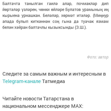
Балтачта танылган гаилә алар, почмаклар дип
йөртәләр үзләрен, чөнки өйләре Булатов урамының иң
кырыена урнашкан. Беләләр, хөрмәт итәләр. (Миңнур
апада булып киткәннән соң гына да туачак язмам
белән хәйран балтачлы кызыксынды (З.Ш.).
Фото: автор
Следите за самым важным и интересным в
Telegram-канале
Татмедиа
Читайте новости Татарстана в
национальном мессенджере MАХ: